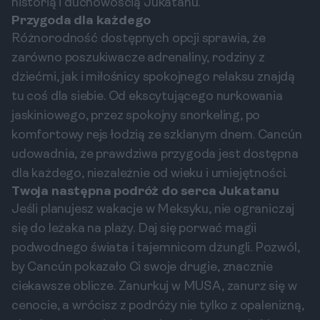
historią i duchowością Jukatanu.
Przygoda dla każdego
Różnorodność dostępnych opcji sprawia, że
zarówno poszukiwacze adrenaliny, rodziny z
dziećmi, jak i miłośnicy spokojnego relaksu znajdą
tu coś dla siebie. Od ekscytującego nurkowania
jaskiniowego, przez spokojny snorkeling, po
komfortowy rejs łodzią ze szklanym dnem. Cancún
udowadnia, że prawdziwa przygoda jest dostępna
dla każdego, niezależnie od wieku i umiejętności.
Twoja następna podróż do serca Jukatanu
Jeśli planujesz wakacje w Meksyku, nie ograniczaj
się do leżaka na plaży. Daj się porwać magii
podwodnego świata i tajemnicom dżungli. Pozwól,
by Cancún pokazało Ci swoje drugie, znacznie
ciekawsze oblicze. Zanurkuj w MUSA, zanurz się w
cenocie, a wrócisz z podróży nie tylko z opalenizną,