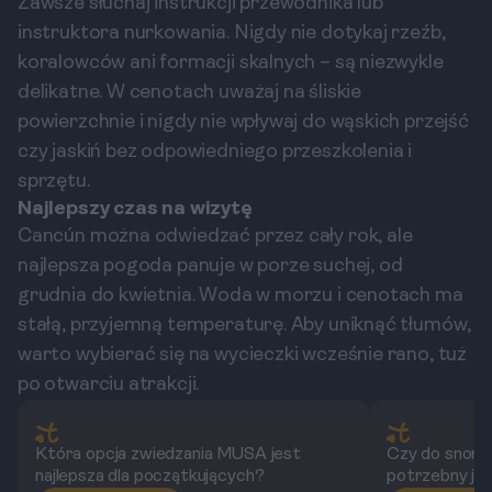
Zawsze słuchaj instrukcji przewodnika lub
instruktora nurkowania. Nigdy nie dotykaj rzeźb,
koralowców ani formacji skalnych – są niezwykle
delikatne. W cenotach uważaj na śliskie
powierzchnie i nigdy nie wpływaj do wąskich przejść
czy jaskiń bez odpowiedniego przeszkolenia i
sprzętu.
Najlepszy czas na wizytę
Cancún można odwiedzać przez cały rok, ale
najlepsza pogoda panuje w porze suchej, od
grudnia do kwietnia. Woda w morzu i cenotach ma
stałą, przyjemną temperaturę. Aby uniknąć tłumów,
warto wybierać się na wycieczki wcześnie rano, tuż
po otwarciu atrakcji.
Która opcja zwiedzania MUSA jest
Czy do snork
najlepsza dla początkujących?
potrzebny je