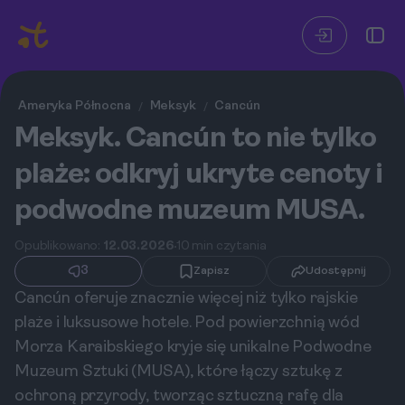
Ameryka Północna
Meksyk
Cancún
/
/
Meksyk. Cancún to nie tylko
plaże: odkryj ukryte cenoty i
podwodne muzeum MUSA.
Opublikowano:
12.03.2026
10 min czytania
3
Zapisz
Udostępnij
Cancún oferuje znacznie więcej niż tylko rajskie
plaże i luksusowe hotele. Pod powierzchnią wód
Morza Karaibskiego kryje się unikalne Podwodne
Muzeum Sztuki (MUSA), które łączy sztukę z
ochroną przyrody, tworząc sztuczną rafę dla