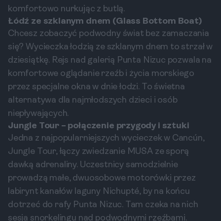
komfortowo nurkując z butlą.
Łódź ze szklanym dnem (Glass Bottom Boat)
Chcesz zobaczyć podwodny świat bez zamaczania
się? Wycieczka łodzią ze szklanym dnem to strzał w
dziesiątkę. Rejs nad galerią Punta Nizuc pozwala na
komfortowe oglądanie rzeźb i życia morskiego
przez specjalne okna w dnie łodzi. To świetna
alternatywa dla najmłodszych dzieci i osób
niepływających.
Jungle Tour – połączenie przygody i sztuki
Jedna z najpopularniejszych wycieczek w Cancún,
Jungle Tour, łączy zwiedzanie MUSA ze sporą
dawką adrenaliny. Uczestnicy samodzielnie
prowadzą małe, dwuosobowe motorówki przez
labirynt kanałów laguny Nichupté, by na końcu
dotrzeć do rafy Punta Nizuc. Tam czeka na nich
sesja snorkelingu nad podwodnymi rzeźbami.