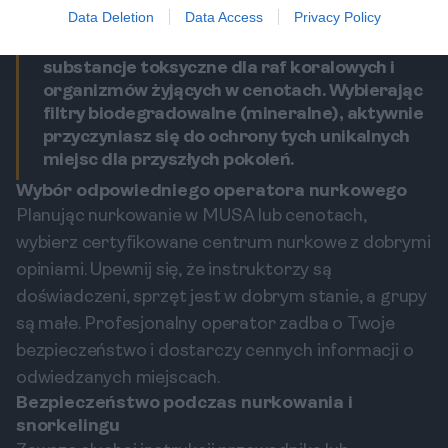
gotówkę na bilety wstępu i ewentualne szafki.
Data Deletion
Data Access
Privacy Policy
Pamiętaj! Zwykłe kremy do opalania zawierają
substancje toksyczne dla raf koralowych i
organizmów żyjących w cenotach. Wybierając
filtry biodegradowalne (mineralne), aktywnie
przyczyniasz się do ochrony tych unikalnych
miejsc dla przyszłych pokoleń.
Wybór odpowiedniego operatora nurkowego
Planując nurkowanie w MUSA lub cenotach,
wybierz certyfikowane centrum nurkowe z dobrymi
opiniami. Upewnij się, że instruktorzy są
doświadczeni, sprzęt jest w dobrym stanie, a grupy
są małe. Profesjonalny operator zadba o Twoje
bezpieczeństwo i dostarczy cennych informacji o
odwiedzanych miejscach.
Bezpieczeństwo podczas nurkowania i
snorkelingu