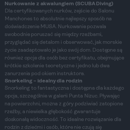
Nurkowanie z akwalungiem (SCUBA Diving)
Dla certyfikowanych nurków, zejście do Salonu
Manchones to absolutnie najlepszy sposób na
doświadczenie MUSA. Nurkowanie pozwala
swobodnie poruszać się między rzeźbami,
przyglądać się detalom i obserwować, jak morskie
życie zaadaptowało je jako swój dom. Dostępne są
również opcje dla osób bez certyfikatu, obejmujące
krótkie szkolenie teoretyczne i jedno lub dwa
zanurzenia pod okiem instruktora.
Snorkeling – idealny dla rodzin
Snorkeling to fantastyczna i dostępna dla każdego
opcja, szczególnie w galerii Punta Nizuc. Pływając
na powierzchni, można z góry podziwiać zatopione
rzeźby, a niewielka głębokość gwarantuje
doskonałą widoczność. To idealne rozwiązanie dla
rodzin z dziećmi i osób, które nie czują się