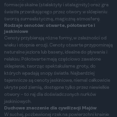
formacje skalne (stalaktyty i stalagmity) oraz gra
światła przenikającego przez otwory w sklepieniu
tworzą surrealistyczną, magiczną atmosferę.
Rodzaje cenotów: otwarte, półotwarte i
jaskiniowe
Cenoty przybierają różne formy, w zależności od
wieku i stopnia erozji. Cenoty otwarte przypominają
naturalne jeziora lub baseny, idealne do pływania i
relaksu. Półotwarte mają częściowo zawalone
sklepienie, tworząc spektakularne groty, do
których wpadają snopy światła. Najbardziej
tajemnicze są cenoty jaskiniowe, niemal całkowicie
ukryte pod ziemią, dostępne tylko przez niewielkie
otwory – to raj dla doświadczonych nurków
jaskiniowych.
Duchowe znaczenie dla cywilizacji Majów
W suchej, pozbawionej rzek na powierzchni krainie