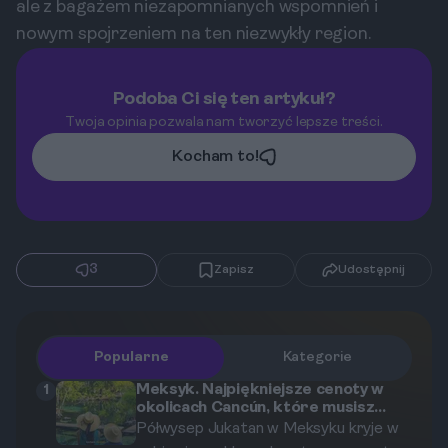
ale z bagażem niezapomnianych wspomnień i
nowym spojrzeniem na ten niezwykły region.
Podoba Ci się ten artykuł?
Twoja opinia pozwala nam tworzyć lepsze treści.
Kocham to!
3
Zapisz
Udostępnij
Popularne
Kategorie
Meksyk. Najpiękniejsze cenoty w
1
okolicach Cancún, które musisz
zobaczyć.
Półwysep Jukatan w Meksyku kryje w