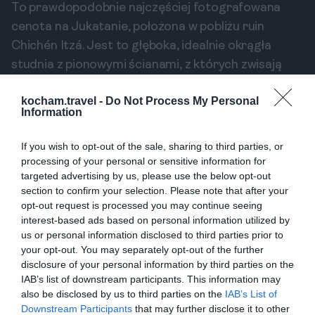
To prawdopodobnie najczęściej fotografowana
cenota na Jukatanie, położona w pobliżu ruin
Chichén Itzá. Jest to głęboka, idealnie okrągła
studnia z pionowymi ścianami, z których zwisają
długie pnącza i korzenie. Kąpiel w jej chłodnych
kocham.travel -
Do Not Process My Personal
wodach po zwiedzaniu starożytnych ruin Majów to
Information
doświadczenie niemal mistyczne.
Cenote Azul – naturalny basen pod gołym
If you wish to opt-out of the sale, sharing to third parties, or
niebem
processing of your personal or sensitive information for
Cenote Azul, niedaleko Playa del Carmen, to duża,
targeted advertising by us, please use the below opt-out
section to confirm your selection. Please note that after your
otwarta cenota przypominająca naturalny basen o
opt-out request is processed you may continue seeing
różnych głębokościach. To idealne miejsce dla
interest-based ads based on personal information utilized by
rodzin z dziećmi, które mogą bezpiecznie pluskać
us or personal information disclosed to third parties prior to
się w płytszych częściach. Otoczona bujną
your opt-out. You may separately opt-out of the further
disclosure of your personal information by third parties on the
roślinnością, oferuje mnóstwo miejsca do pływania,
IAB’s list of downstream participants. This information may
skakania ze skał i relaksu.
also be disclosed by us to third parties on the
IAB’s List of
Downstream Participants
that may further disclose it to other
Praktyczne Wskazówki: Jak