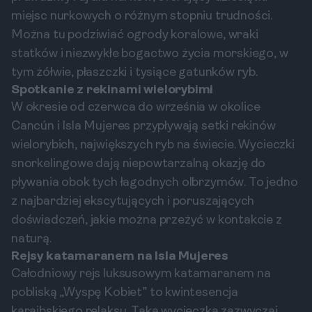
miejsc nurkowych o różnym stopniu trudności.
Można tu podziwiać ogrody koralowe, wraki
statków i niezwykłe bogactwo życia morskiego, w
tym żółwie, płaszczki i tysiące gatunków ryb.
Spotkanie z rekinami wielorybimi
W okresie od czerwca do września w okolice
Cancún i Isla Mujeres przypływają setki rekinów
wielorybich, największych ryb na świecie. Wycieczki
snorkelingowe dają niepowtarzalną okazję do
pływania obok tych łagodnych olbrzymów. To jedno
z najbardziej ekscytujących i poruszających
doświadczeń, jakie można przeżyć w kontakcie z
naturą.
Rejsy katamaranem na Isla Mujeres
Całodniowy rejs luksusowym katamaranem na
pobliską „Wyspę Kobiet” to kwintesencja
karaibskiego relaksu. Taka wycieczka zazwyczaj