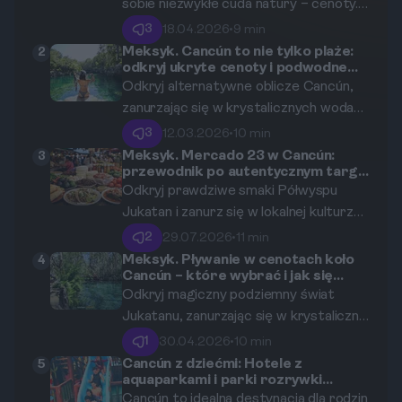
sobie niezwykłe cuda natury – cenoty.
Te magiczne, naturalne studnie
3
18.04.2026
•
9 min
krasowe, wypełnione krystalicznie
Meksyk. Cancún to nie tylko plaże:
2
odkryj ukryte cenoty i podwodne
czystą wodą, to absolutny obowiązek
muzeum MUSA.
Odkryj alternatywne oblicze Cancún,
na liście każdego podróżnika. W tym
zanurzając się w krystalicznych wodach
przewodniku odkryjemy zarówno te
świętych cenotów Majów i eksplorując
najsłynniejsze, jak i ukryte perły w
3
12.03.2026
•
10 min
niezwykłe, podwodne galerie sztuki
okolicach Cancún, Tulum i Valladolid,
Meksyk. Mercado 23 w Cancún:
3
przewodnik po autentycznym targu
Muzeum MUSA. Ten przewodnik
podając praktyczne wskazówki, które
i regionalnych produktach
Odkryj prawdziwe smaki Półwyspu
zabierze Cię w podróż poza utarte
ułatwią Ci zaplanowanie niezapomnianej
spożywczych
Jukatan i zanurz się w lokalnej kulturze,
szlaki, ukazując skarby, które czekają
przygody.
odwiedzając najstarszy rynek w
pod powierzchnią turkusowego morza i
2
29.07.2026
•
11 min
Cancún, gdzie tradycja spotyka się z
w głębi jukatańskiej dżungli.
Meksyk. Pływanie w cenotach koło
4
Cancún – które wybrać i jak się
codziennym życiem mieszkańców.
przygotować?
Odkryj magiczny podziemny świat
Jukatanu, zanurzając się w krystalicznie
czystych wodach cenot. Ten
1
30.04.2026
•
10 min
kompleksowy przewodnik pomoże Ci
Cancún z dziećmi: Hotele z
5
aquaparkami i parki rozrywki
wybrać najlepsze naturalne baseny w
Xcaret i Xel-Há
Cancún to idealna destynacja dla rodzin