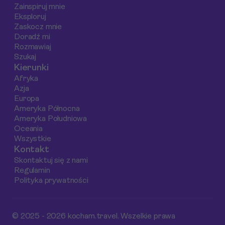
Zainspiruj mnie
podając praktyczne
Eksploruj
wskazówki, które
Zaskocz mnie
ułatwią Ci
Doradź mi
Rozmawiaj
zaplanowanie
Szukaj
niezapomnianej
Kierunki
przygody.
Afryka
Azja
Europa
Ameryka Północna
Ameryka Południowa
Oceania
Wszystkie
Kontakt
Skontaktuj się z nami
Regulamin
Polityka prywatności
© 2025 - 2026 kocham.travel. Wszelkie prawa