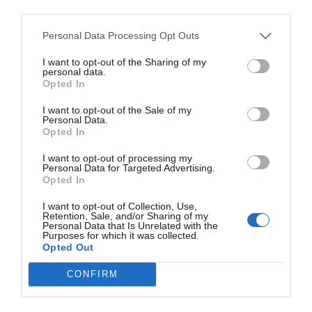
third parties.
przygotować się na wycieczkę?
Personal Data Processing Opt Outs
Aby w pełni cieszyć się odkrywaniem podwodnych
skarbów Cancún, warto odpowiednio się
I want to opt-out of the Sharing of my
personal data.
przygotować. Pamiętaj, że zarówno MUSA, jak i
Opted In
cenoty to delikatne ekosystemy, które wymagają
I want to opt-out of the Sale of my
od nas szacunku i odpowiedzialnego zachowania.
Personal Data.
Opted In
Dobre planowanie zapewni Ci bezpieczeństwo i
komfort podczas tych niezwykłych przygód.
I want to opt-out of processing my
Personal Data for Targeted Advertising.
Co zabrać ze sobą do cenotów?
Opted In
Niezbędne będą: strój kąpielowy, ręcznik, buty do
I want to opt-out of Collection, Use,
wody (chronią stopy przed ostrymi kamieniami)
Retention, Sale, and/or Sharing of my
Personal Data that Is Unrelated with the
oraz sprzęt do snorkelingu, choć zazwyczaj można
Purposes for which it was collected.
go wypożyczyć na miejscu. Kluczowe jest używanie
Opted Out
wyłącznie biodegradowalnego kremu z filtrem
CONFIRM
przeciwsłonecznym, ponieważ chemiczne filtry
niszczą delikatną florę i faunę. Warto też zabrać