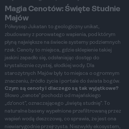
Magia Cenotów: Święte Studnie
Majów
Półwysep Jukatan to geologiczny unikat,
zbudowany z porowatego wapienia, pod którym
płyną największe na świecie systemy podziemnych
rzek. Cenoty to miejsca, gdzie sklepienie takiej
jaskini zapadło się, odsłaniając dostęp do
krystalicznie czystej, słodkiej wody. Dla
starożytnych Majów były to miejsca o ogromnym
znaczeniu, źródło życia i portale do świata bogów.
Czym są cenoty i dlaczego są tak wyjątkowe?
Słowo „cenote” pochodzi od majańskiego
„dz'onot”, oznaczającego „świętą studnię”. To
naturalne baseny wypełnione przefiltrowaną przez
wapień wodą deszczową, co sprawia, że jest ona
niewiarygodnie przejrzysta. Niezwykły ekosystem,