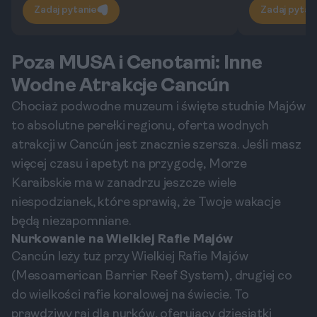
Zadaj pytanie
Zadaj pytan
Poza MUSA i Cenotami: Inne
Wodne Atrakcje Cancún
Chociaż podwodne muzeum i święte studnie Majów
to absolutne perełki regionu, oferta wodnych
atrakcji w Cancún jest znacznie szersza. Jeśli masz
więcej czasu i apetyt na przygodę, Morze
Karaibskie ma w zanadrzu jeszcze wiele
niespodzianek, które sprawią, że Twoje wakacje
będą niezapomniane.
Nurkowanie na Wielkiej Rafie Majów
Cancún leży tuż przy Wielkiej Rafie Majów
(Mesoamerican Barrier Reef System), drugiej co
do wielkości rafie koralowej na świecie. To
prawdziwy raj dla nurków, oferujący dziesiątki