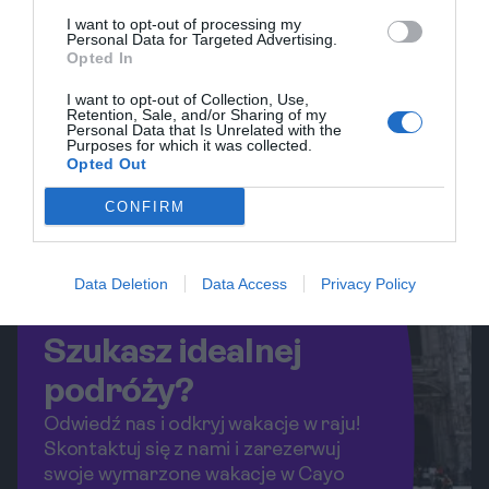
wypadowa do eksploracji pobliskich
I want to opt-out of processing my
Personal Data for Targeted Advertising.
atrakcji.
Opted In
I want to opt-out of Collection, Use,
Retention, Sale, and/or Sharing of my
Personal Data that Is Unrelated with the
Purposes for which it was collected.
Opted Out
CONFIRM
Data Deletion
Data Access
Privacy Policy
Szukasz idealnej
podróży?
Odwiedź nas i odkryj wakacje w raju!
Skontaktuj się z nami i zarezerwuj
swoje wymarzone wakacje w Cayo