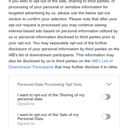
If you wish to opt-out of the sale, sharing to third parties, or
gotowych ofert biur podróży? Ten
autentycznych dań prosto z Morza
1
08.06.2026
•
9 min
processing of your personal or sensitive information for
kompleksowy poradnik pokaże Ci, jak
targeted advertising by us, please use the below opt-out
Karaibskiego.
Cayo Santa Maria: gdzie zjeść —
3
lokalne klasyki i street food?
section to confirm your selection. Please note that after your
krok po kroku zorganizować
Cayo Santa Maria to raj dla miłośników
opt-out request is processed you may continue seeing
niezapomnianą podróż na Kubę na
interest-based ads based on personal information utilized by
dobrego jedzenia. Bez względu na to,
własną rękę – od znalezienia lotów,
us or personal information disclosed to third parties prior to
czy jesteś fanem kuchni karaibskiej,
przez formalności wizowe, po
0
19.09.2025
•
3 min
your opt-out. You may separately opt-out of the further
międzynarodowej czy ulicznego
planowanie budżetu i atrakcji.
Cayo Santa Maria: co zobaczyć w 48
4
disclosure of your personal information by third parties on the
godzin?
jedzenia, znajdziesz tutaj coś dla siebie.
IAB’s list of downstream participants. This information may
Cayo Santa Maria to raj na ziemi, który
Restauracje i stoiska z jedzeniem
also be disclosed by us to third parties on the
IAB’s List of
przyciąga turystów swoimi
oferują niezapomniane doznania
Downstream Participants
that may further disclose it to other
spektakularnymi plażami i relaksującą
kulinarne, które są istotną częścią
0
08.09.2025
•
4 min
third parties.
atmosferą. Dla każdej osoby, która
każdego wakacyjnego wyjazdu.
Cayo Santa Maria: najlepsze punkty
5
Personal Data Processing Opt Outs
widokowe i zdjęcia?
poszukuje miejsca, gdzie możliwe jest
Cayo Santa Maria to malownicza
wypoczywanie wśród palm i
I want to opt-out of the Sharing of my
wyspa na Kubie, znana z zapierających
personal data.
turkusowych wód, Cayo Santa Maria
Opted In
dech w piersiach plaż, bogatej flory i
jest idealnym wyborem. Urok wyspy z
0
10.08.2025
•
5 min
fauny oraz luksusowych kurortów.
pewnością zaspokoi pragnienia
I want to opt-out of the Sale of my
Idealne miejsce do relaksu i odkrywania
Personal Data.
miłośników tropicalnych klimatów i
Opted In
lokalnej kultury, a także znakomita baza
treningu nurkowania.