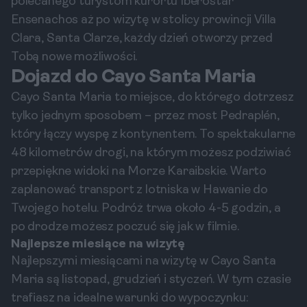
polecanego turystom kurortu Iberostar
Ensenachos aż po wizytę w stolicy prowincji Villa
Clara, Santa Clarze, każdy dzień otworzy przed
Tobą nowe możliwości.
Dojazd do Cayo Santa Maria
Cayo Santa Maria to miejsce, do którego dotrzesz
tylko jednym sposobem – przez most Pedraplén,
który łączy wyspę z kontynentem. To spektakularne
48 kilometrów drogi, na którym możesz podziwiać
przepiękne widoki na Morze Karaibskie. Warto
zaplanować transport z lotniska w Hawanie do
Twojego hotelu. Podróż trwa około 4-5 godzin, a
po drodze możesz poczuć się jak w filmie.
Najlepsze miesiące na wizytę
Najlepszymi miesiącami na wizytę w Cayo Santa
Maria są listopad, grudzień i styczeń. W tym czasie
trafiasz na idealne warunki do wypoczynku: