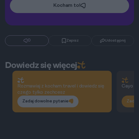
Kocham to!
0
Zapisz
Udostępnij
Dowiedz się więcej
Rozmawiaj z kocham.travel i dowiedz się
Cayo sa
czego tylko zechcesz
Zadaj dowolne pytanie
Zadaj