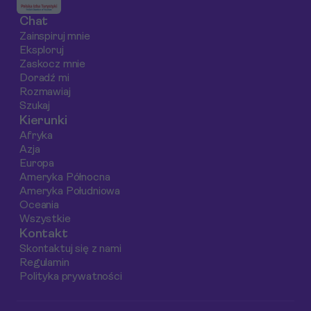
prosto z Morza
wizowe, po
częścią każdego
Chat
Karaibskiego.
planowanie budżetu i
wakacyjnego
Zainspiruj mnie
atrakcji.
wyjazdu.
Eksploruj
Zaskocz mnie
Doradź mi
Rozmawiaj
Szukaj
Kierunki
Afryka
Azja
Europa
Ameryka Północna
Ameryka Południowa
Oceania
Wszystkie
Kontakt
Skontaktuj się z nami
Regulamin
Polityka prywatności