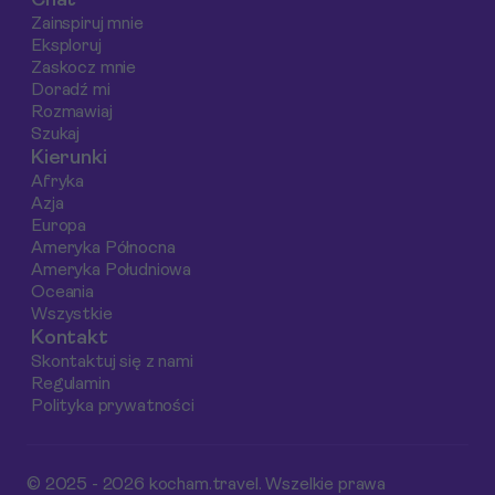
Chat
apartamenty.
Tamarindo, w tym
wyjątkowe chwile n
Zainspiruj mnie
klasyki kuchni lokalnej
zdjęciach.
Eksploruj
i street food, które
Zaskocz mnie
warto spróbować.
Doradź mi
Rozmawiaj
Szukaj
Kierunki
Afryka
Azja
Europa
Ameryka Północna
Ameryka Południowa
Oceania
Wszystkie
Kontakt
Skontaktuj się z nami
Regulamin
Polityka prywatności
© 2025 - 2026 kocham.travel. Wszelkie prawa