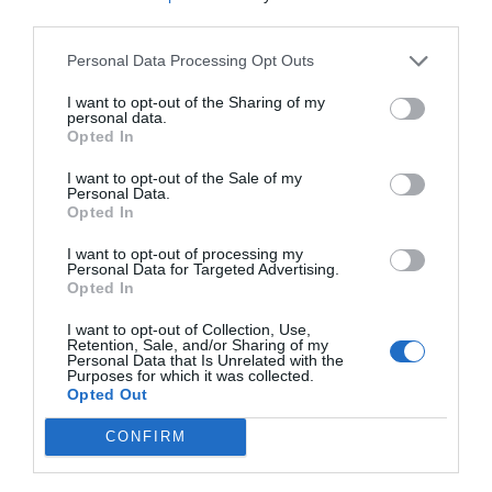
third parties.
kilku obrazach dotyczących zdrowia i
bezpieczeństwa. Zawsze miej przy sobie wodę
Personal Data Processing Opt Outs
pitną, szczególnie w gorące dni, oraz pamiętaj o
I want to opt-out of the Sharing of my
używaniu kremu przeciwsłonecznego.
personal data.
Opted In
Bezpieczeństwo również jest ważne – unikaj
noszenia cennych przedmiotów na widoku oraz
I want to opt-out of the Sale of my
Personal Data.
korzystaj z dobrze ocenianych taksówek. Warto
Opted In
również zachować ostrożność podczas
I want to opt-out of processing my
korzystania z lokalnych atrakcji, takich jak surfing,
Personal Data for Targeted Advertising.
zwracając uwagę na warunki wodne oraz
Opted In
oznaczenia na plaży.
I want to opt-out of Collection, Use,
Retention, Sale, and/or Sharing of my
Personal Data that Is Unrelated with the
Purposes for which it was collected.
Opted Out
Popularne
Kategorie
CONFIRM
Gdzie nocować w Tamarindo z
1
dziećmi? Rodzinne hotele i
apartamenty w Kostaryce
Planujesz rodzinne wakacje w