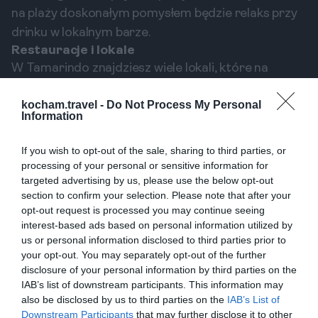
na plaży doskonałym pomysłem będzie relaks przy
drinku w lokalnym barze.
Restauracje i lokale
W Tamarindo znajdziesz wiele lokali, które na
pewno przypadną Ci do gustu. Polecamy
kocham.travel -
Do Not Process My Personal
restaurację Langosta Beach Club, idealną na
Information
romantyczną kolację z pięknym widokiem na ocean,
a także lokal Surf Shack, który serwuje pyszne
If you wish to opt-out of the sale, sharing to third parties, or
jedzenie w swobodnej, surferskiej atmosferze. Czy
processing of your personal or sensitive information for
targeted advertising by us, please use the below opt-out
szukasz miejsca na szybkie śniadanie, czy
section to confirm your selection. Please note that after your
uroczystą kolację – Tamarindo ma wszystko, co
opt-out request is processed you may continue seeing
potrzebne, aby zaspokoić Twoje kulinarne
interest-based ads based on personal information utilized by
us or personal information disclosed to third parties prior to
pragnienia.
your opt-out. You may separately opt-out of the further
Praktyczne porady dotyczące
disclosure of your personal information by third parties on the
IAB’s list of downstream participants. This information may
Tamarindo
also be disclosed by us to third parties on the
IAB’s List of
Podczas pobytu w Tamarindo warto pamiętać o
Downstream Participants
that may further disclose it to other