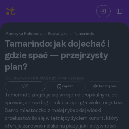
Ameryka Północna
Kostaryka
Tamarindo
/
/
Tamarindo: jak dojechać i
gdzie spać — przejrzysty
plan?
Opublikowano:
03.09.2025
5 min czytania
0
Zapisz
Udostępnij
Tamarindo znajduje się w rejonie tropikalnym, co
sprawia, że każdego roku przyciąga wielu turystów.
Samo miasteczko z małej rybackiej wioski
przekształciło się w tętniący życiem kurort, który
oferuje zarówno relaks na plaży, jak i aktywności