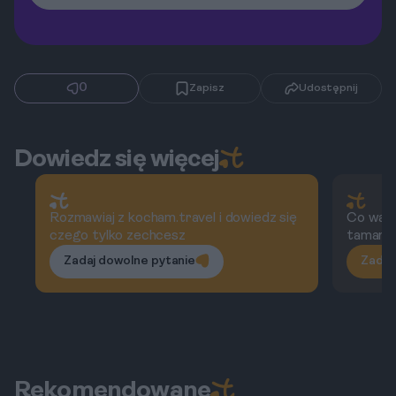
0
Zapisz
Udostępnij
Dowiedz się więcej
Rozmawiaj z kocham.travel i dowiedz się
Co wart
czego tylko zechcesz
tamari
Zadaj dowolne pytanie
Zadaj
Rekomendowane