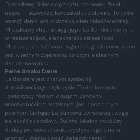
Dominikany. Składa się z ryżu, czerwonej fasoli i
mięsa — zazwyczaj kurczaka lub wołowiny. To pełne
energii danie jest podstawą wielu obiadów w kraju.
Mieszkańcy chętnie sięgają po La Bandera nie tylko
w restauracjach, ale także jako street food.
Możesz je znaleźć na straganach, gdzie serwowane
jest w jednym pojemniku, co czyni je idealnym
daniem na wynos.
Pełne Smaku Danie
La Bandera jest znanym symbolką
dominikańskiego stylu życia. To danie często
towarzyszy różnym okazjom, zarówno
uroczystościom rodzinnym, jak i codziennym
posiłkom. Gotując La Bandera, zwraca się uwagę
na jakość składników. Świeże, lokalne produkty
dodają potrawie charakterystycznego smaku i
aromatu. Warto dodać, że każdy region