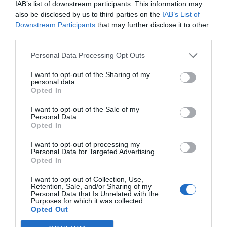
IAB’s list of downstream participants. This information may
Santo Domingo to Plaza de la Cultura, Parque
also be disclosed by us to third parties on the
IAB’s List of
Downstream Participants
that may further disclose it to other
Colon czy Calle El Conde, gdzie stragany oferują
third parties.
różnorodne przysmaki do wyboru.
Bezpieczeństwo i Praktyczne Wskazówki
Personal Data Processing Opt Outs
Niektóre z najważniejszych wskazówek
I want to opt-out of the Sharing of my
dotyczących jedzenia na ulicach Santo Domingo
personal data.
Opted In
to: uważaj na miejsca, które wyglądają na
niehigieniczne; zawsze wybieraj miejsca oblegane
I want to opt-out of the Sale of my
Personal Data.
przez lokalnych mieszkańców; i spróbuj wybierać
Opted In
jedzenie, które jest świeżo przygotowane. Nie tylko
I want to opt-out of processing my
zapewni to lepszy smak, ale również zmniejszy
Personal Data for Targeted Advertising.
Opted In
ryzyko zatrucia pokarmowego.
I want to opt-out of Collection, Use,
Retention, Sale, and/or Sharing of my
Personal Data that Is Unrelated with the
Purposes for which it was collected.
Popularne
Kategorie
Opted Out
Santo Domingo: jak dojechać i gdzie
1