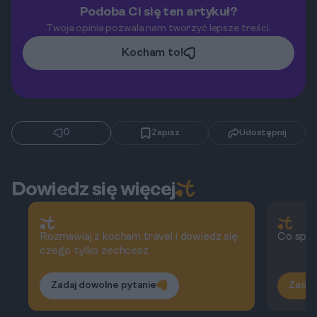
Podoba Ci się ten artykuł?
Twoja opinia pozwala nam tworzyć lepsze treści.
Kocham to!
0
Zapisz
Udostępnij
Dowiedz się więcej
Rozmawiaj z kocham.travel i dowiedz się
Co spra
czego tylko zechcesz
Zadaj dowolne pytanie
Zadaj