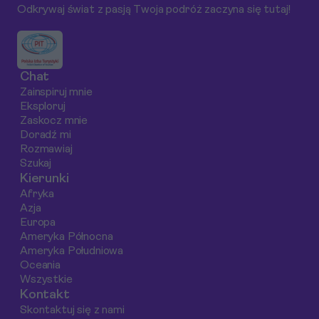
Odkrywaj świat z pasją Twoja podróż zaczyna się tutaj!
noclegach oraz
swojej podróży.
metropolii pełnej
najważniejszych
Zadowolisz swoje
kontrastów. Oto
atrakcjach.
zmysły nie tylko
przewodnik, który
Przeznaczając czas
wspaniałymi
pomoże Ci
Chat
na spacer w La Zona
zdjęciami, ale także
maksymalnie
Zainspiruj mnie
Colonial, poczujesz
niezapomnianymi
wykorzystać swój
Eksploruj
prawdziwego ducha
wspomnieniami z
czas w tym piękny
Zaskocz mnie
tego miasta, a także
tego pięknego
mieście.
Doradź mi
Rozmawiaj
dowiesz się o
miejsca.
Szukaj
najlepszych
Kierunki
miejscach do spania,
Afryka
które odpowiadają
Azja
różnym budżetom i
Europa
potrzebom
Ameryka Północna
Ameryka Południowa
turystycznym.
Oceania
Wszystkie
Kontakt
Skontaktuj się z nami