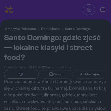
Ameryka Północna
Dominikana
Santo Domingo
/
/
Santo Domingo: gdzie zjeść
— lokalne klasyki i street
food?
Opublikowano:
12.07.2025
4 min czytania
0
Zapisz
Udostępnij
Podczas pobytu w Santo Domingo warto zanurzyć
się w lokalnej kulturze kulinarnej. Dominikana to kraj
o bogatej tradycji kulinarnej, gdzie kuchnia jest
rezultatem wpływów afrykańskich, hiszpańskich i
taíno. Street food to prawdziwa uczta dla zmysłów