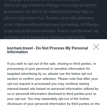
Samo przygotowanie Mangu może być prostym
procesem, ale klucz do idealnej potrawy leży w
jakości ingredientów. Świeże, dojrzałe plantany
oraz odpowiednie przyprawy sprawiają, że Mangu
staje się ulubionym daniem. Warto spróbować tej
potrawy na śniadanie w lokalnym barze lub
restauracji, gdzie serwowane są inni tradycyjne
kocham.travel -
Do Not Process My Personal
dania śniadaniowe, takie jak huevos rancheros czy
Information
tostones.
If you wish to opt-out of the sale, sharing to third parties, or
Najlepsze Miejsca na Street
processing of your personal or sensitive information for
Food w Santo Domingo
targeted advertising by us, please use the below opt-out
section to confirm your selection. Please note that after your
Podczas wizyty w Santo Domingo, nie można
opt-out request is processed you may continue seeing
przeoczyć doświadczenia lokalnego street foodu.
interest-based ads based on personal information utilized by
To doskonała okazja, aby poznać lokalną kulturę
us or personal information disclosed to third parties prior to
your opt-out. You may separately opt-out of the further
kulinarną w bardzo autentyczny sposób. Niektóre z
disclosure of your personal information by third parties on the
najlepszych miejsc na spróbowanie street food w