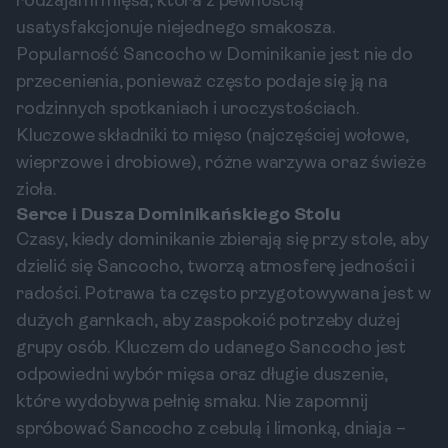
rodzajami mięsa, która z pewnością
usatysfakcjonuje niejednego smakosza.
Popularność Sancocho w Dominikanie jest nie do
przecenienia, ponieważ często podaje się ją na
rodzinnych spotkaniach i uroczystościach.
Kluczowe składniki to mięso (najczęściej wołowe,
wieprzowe i drobiowe), różne warzywa oraz świeże
zioła.
Serce i Dusza Dominikańskiego Stolu
Czasy, kiedy dominikanie zbierają się przy stole, aby
dzielić się Sancocho, tworzą atmosferę jedności i
radości. Potrawa ta często przygotowywana jest w
dużych garnkach, aby zaspokoić potrzeby dużej
grupy osób. Kluczem do udanego Sancocho jest
odpowiedni wybór mięsa oraz długie duszenie,
które wydobywa pełnię smaku. Nie zapomnij
spróbować Sancocho z cebulą i limonką, dniaja –