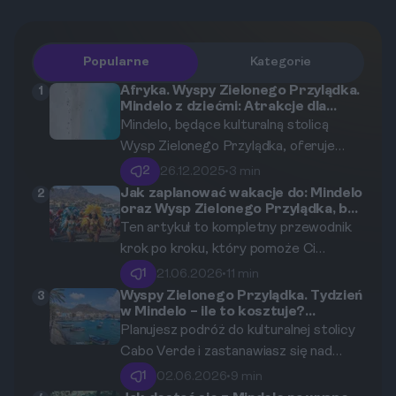
Popularne
Kategorie
Afryka. Wyspy Zielonego Przylądka.
1
Mindelo z dziećmi: Atrakcje dla
rodzin w kulturalnej stolicy
Mindelo, będące kulturalną stolicą
Wysp Zielonego Przylądka, oferuje
wiele atrakcji dla rodzin z dziećmi.
2
26.12.2025
•
3 min
Gęsta zabudowa miasta, wspaniała
Jak zaplanować wakacje do: Mindelo
2
oraz Wysp Zielonego Przylądka, by
marina oraz bogate życie artystyczne
zdążyć na słynny karnawał?
Ten artykuł to kompletny przewodnik
przyciągają turystów z całego świata.
krok po kroku, który pomoże Ci
Niezależnie od wieku, każdy znajdzie tu
zorganizować niezapomnianą podróż na
coś dla siebie, a różnorodność atrakcji
1
21.06.2026
•
11 min
Wyspy Zielonego Przylądka, by zdążyć
sprawia, że Mindelo to miejsce idealne
Wyspy Zielonego Przylądka. Tydzień
3
w Mindelo – ile to kosztuje?
na słynny karnawał w Mindelo.
na rodzinne wakacje.
Kompletne podliczenie wydatków.
Planujesz podróż do kulturalnej stolicy
Znajdziesz tu wszystko, co musisz
Cabo Verde i zastanawiasz się nad
wiedzieć o terminach, budżecie,
budżetem? Ten artykuł to
transporcie, noclegach i planie
1
02.06.2026
•
9 min
szczegółowa analiza kosztów