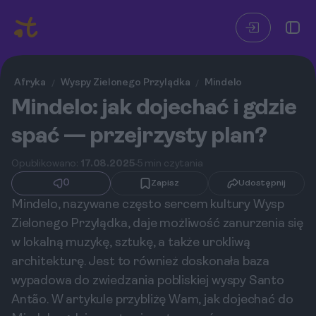
Afryka
Wyspy Zielonego Przylądka
Mindelo
/
/
Mindelo: jak dojechać i gdzie
spać — przejrzysty plan?
Opublikowano:
17.08.2025
5 min czytania
0
Zapisz
Udostępnij
Mindelo, nazywane często sercem kultury Wysp
Zielonego Przylądka, daje możliwość zanurzenia się
w lokalną muzykę, sztukę, a także urokliwą
architekturę. Jest to również doskonała baza
wypadowa do zwiedzania pobliskiej wyspy Santo
Antão. W artykule przybliżę Wam, jak dojechać do