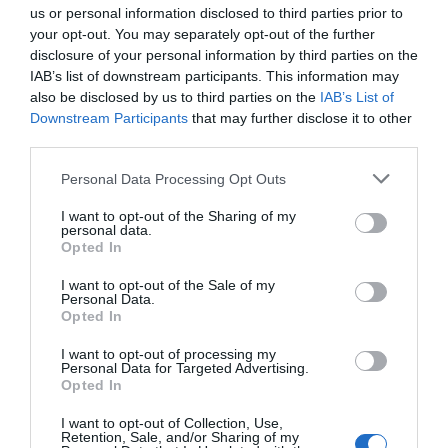
us or personal information disclosed to third parties prior to
Wskazówki dotyczące bezpieczeństwa
your opt-out. You may separately opt-out of the further
Zawsze warto mieć przy sobie kopię ważnych
disclosure of your personal information by third parties on the
dokumentów i unikać pokazywania drogich
IAB’s list of downstream participants. This information may
also be disclosed by us to third parties on the
IAB’s List of
przedmiotów w miejscach publicznych. Lepiej jest
Downstream Participants
that may further disclose it to other
korzystać z taksówek, gdy potrzebujesz
third parties.
transportu po zmroku. Mimo że lokalni mieszkańcy
Personal Data Processing Opt Outs
są przyjaźni, to lepiej zachować ostrożność i nie
angażować się w rozmowy z nieznajomymi, którzy
I want to opt-out of the Sharing of my
personal data.
mogą wydawać się podejrzani.
Opted In
Ogólny klimat bezpieczeństwa
Często jednak można spotkać lokalnych
I want to opt-out of the Sale of my
Personal Data.
mieszkańców, którzy chętnie pomogą w orientacji
Opted In
w mieście, więc nie bój się zadawać pytań. Staraj się
I want to opt-out of processing my
zwiedzać główne atrakcje w ciągu dnia, by
Personal Data for Targeted Advertising.
Opted In
wieczorem cieszyć się lokalną atmosferą w
restauracjach i barach, bez niepotrzebnych obaw.
I want to opt-out of Collection, Use,
Retention, Sale, and/or Sharing of my