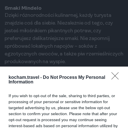
Smaki Mindelo
Dzięki różnorodności kulinarnej, każdy turysta
znajdzie coś dla siebie. Niezależnie od tego, czy
jesteś miłośnikiem pikantnych potraw, czy
preferujesz delikatniejsze smaki. Nie zapomnij
spróbować lokalnych napojów – soków z
egzotycznych owoców, a także piw rzemieślniczych
produkowanych na wyspie.
Bezpieczeństwo w Mindelo
kocham.travel -
Do Not Process My Personal
Chociaż Mindelo ma swoje ciemne strony, to w
Information
większości jest to miasto bezpieczne dla turystów.
If you wish to opt-out of the sale, sharing to third parties, or
Zachowanie ostrożności, szczególnie po zmroku,
processing of your personal or sensitive information for
jest wciąż kluczowe, zwłaszcza w mniej
targeted advertising by us, please use the below opt-out
uczęszczanych okolicach. Należy unikać
section to confirm your selection. Please note that after your
samotnych spacerów w bocznych uliczkach po
opt-out request is processed you may continue seeing
interest-based ads based on personal information utilized by
zmroku, aby cieszyć się miastem bez obaw.