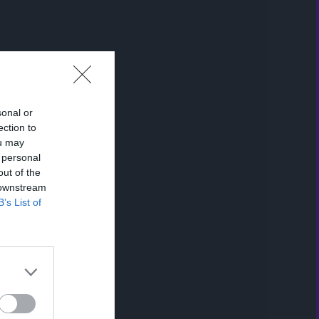
sonal or
ection to
ou may
 personal
out of the
 downstream
B’s List of