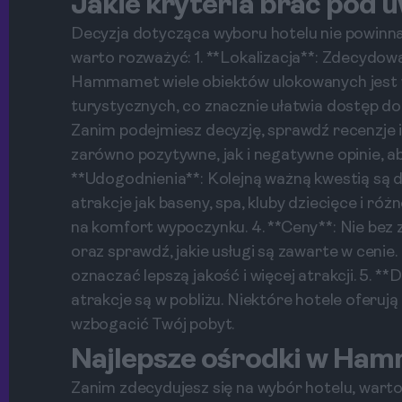
Jakie kryteria brać pod 
Decyzja dotycząca wyboru hotelu nie powinna
warto rozważyć: 1. **Lokalizacja**: Zdecydow
Hammamet wiele obiektów ulokowanych jest w 
turystycznych, co znacznie ułatwia dostęp do 
Zanim podejmiesz decyzję, sprawdź recenzje 
zarówno pozytywne, jak i negatywne opinie, a
**Udogodnienia**: Kolejną ważną kwestią są d
atrakcje jak baseny, spa, kluby dziecięce i 
na komfort wypoczynku. 4. **Ceny**: Nie bez 
oraz sprawdź, jakie usługi są zawarte w ceni
oznaczać lepszą jakość i więcej atrakcji. 5. **
atrakcje są w pobliżu. Niektóre hotele oferu
wzbogacić Twój pobyt.
Najlepsze ośrodki w Ha
Zanim zdecydujesz się na wybór hotelu, war