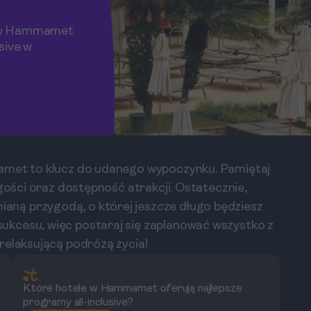
e w Hammamet
usive w
mamet to klucz do udanego wypoczynku. Pamiętaj
 gości oraz dostępność atrakcji. Ostatecznie,
ną przygodą, o której jeszcze długo będziesz
kcesu, więc postaraj się zaplanować wszystko z
relaksującą podróżą życia!
Które hotele w Hammamet oferują najlepsze
programy all-inclusive?