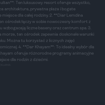
Sultan**: Ten luksusowy resort oferuje wszystko,
a architektura, prywatna plaża i bogate
miejsce dla całej rodziny. 2. **Diar Lemdina
en ośrodek łączy w sobie nowoczesny komfort z
u wzbogacają liczne baseny oraz centrum spa. 3.
a morze, ten ośrodek zapewnia doskonałe warunki
ku. Można tu korzystać z licznych zajęć
omicznej. 4. **Dar Khayam**: To idealny wybór dla
 Khayam oferuje różnorodne programy animacyjne
jsce dla rodzin z dziećmi.
EKLAMA