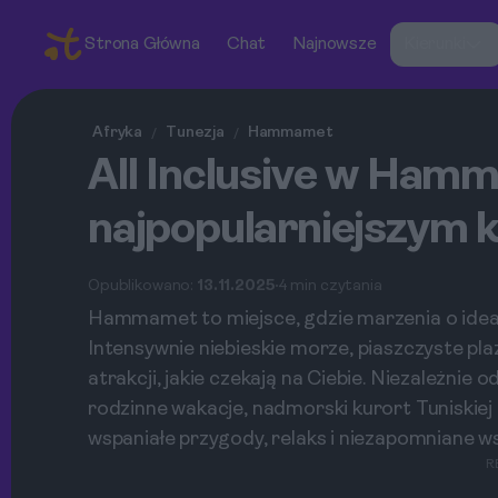
Strona Główna
Chat
Najnowsze
Kierunki
Afryka
Tunezja
Hammamet
/
/
All Inclusive w Hamm
najpopularniejszym k
Opublikowano:
13.11.2025
4 min czytania
Hammamet to miejsce, gdzie marzenia o ideal
Intensywnie niebieskie morze, piaszczyste plaż
atrakcji, jakie czekają na Ciebie. Niezależnie
rodzinne wakacje, nadmorski kurort Tuniskiej 
wspaniałe przygody, relaks i niezapomniane w
R