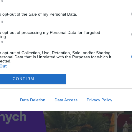
In
 i dokumenty**: Większość turystów z Europy nie
, że Twój paszport jest ważny przez co najmniej 6
o opt-out of the Sale of my Personal Data.
**: Zapoznaj się z lokalnymi tradycjami i
In
 Szanuj lokalną kulturę, co zapewni Ci miłe
to opt-out of processing my Personal Data for Targeted
nozy pogody przed wyjazdem. Najlepszym czasem
ing.
In
az wczesna jesień, gdyż temperatury są
 dostępne są taksówki oraz wynajem
o opt-out of Collection, Use, Retention, Sale, and/or Sharing
ersonal Data that Is Unrelated with the Purposes for which it
ansportu będzie najdogodniejszy do poruszania
lected.
Out
CONFIRM
Data Deletion
Data Access
Privacy Policy
lnych