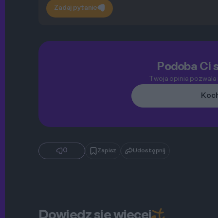
Zadaj pytanie
Podoba Ci s
Twoja opinia pozwala
Koch
0
Zapisz
Udostępnij
Dowiedz się więcej