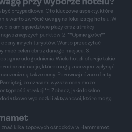
uwagę przy wyborze hotelu?
 być przypadkowa. Oto kluczowe aspekty, które
anie warto zwrócić uwagę na lokalizację hotelu. W
bliskim sąsiedztwie plaży oraz atrakcji
najważniejszych punktów. 2. **Opinie gości**:
i oceny innych turystów. Warto przeczytać
by mieć pełen obraz danego miejsca. 3.
ostępne udogodnienia. Wiele hoteli oferuje takie
różnorodne animacje, które mogą znacząco wpłynąć
znaczenia są także ceny. Porównaj różne oferty
e. Pamiętaj, że czasami wyższa cena może
Dostępność atrakcji**: Zobacz, jakie lokalne
ją dodatkowe wycieczki i aktywności, które mogą
mmamet
to znać kilka topowych ośrodków w Hammamet.