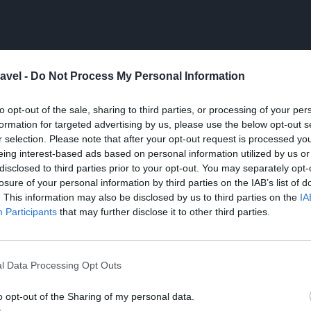
 Hammamet
avel -
Do Not Process My Personal Information
liczne atrakcje. Oto kilka propozycji: 1.
wą tunezyjską architekturą. Warto przejść się
to opt-out of the sale, sharing to third parties, or processing of your per
 i galerii z rękodziełem. 2. **Fort z XV wieku**:
formation for targeted advertising by us, please use the below opt-out s
r selection. Please note that after your opt-out request is processed y
ne widoki, ale również wgląd w historię regionu.
eing interest-based ads based on personal information utilized by us or
laże**: Oprócz hotelowych plaż, w okolicy znajdują
disclosed to third parties prior to your opt-out. You may separately opt-
łym miejscem do uprawiania sportów wodnych czy
losure of your personal information by third parties on the IAB’s list of
**: Miejsce pełne naturalnego piękna. Idealne dla
. This information may also be disclosed by us to third parties on the
IA
Participants
that may further disclose it to other third parties.
5. **Lokacje artystyczne**: Hammamet jest znane
tiwali, które często się tu odbywają.
l Data Processing Opt Outs
arto zwrócić uwagę na kilka istotnych kwestii:
o opt-out of the Sharing of my personal data.
ezyjski. Często warto mieć niewielką gotówkę w