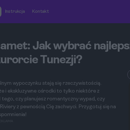
Instrukcja
Kontakt
amet: Jak wybrać najleps
urorcie Tunezji?
nym wypoczynku stają się rzeczywistością.
e i ekskluzywne ośrodki to tylko niektóre z
 od tego, czy planujesz romantyczny wypad, czy
Riviery z pewnością Cię zachwyci. Przygotuj się na
spomnienia!
EKLAMA