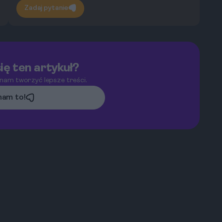
Zadaj pytanie
ię ten artykuł?
 nam tworzyć lepsze treści.
am to!