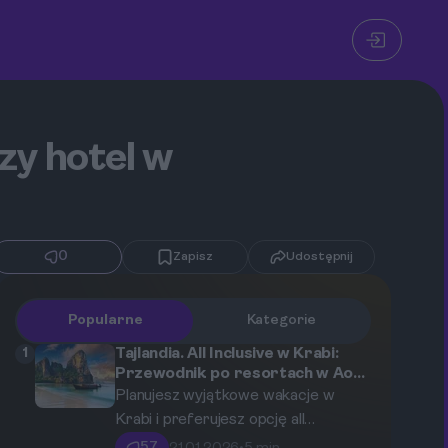
zy hotel w
0
Zapisz
Udostępnij
Popularne
Kategorie
1
Tajlandia. All Inclusive w Krabi:
Przewodnik po resortach w Ao
Nang i na Railay
Planujesz wyjątkowe wakacje w
Krabi i preferujesz opcję all
inclusive? Ten przewodnik pomoże
57