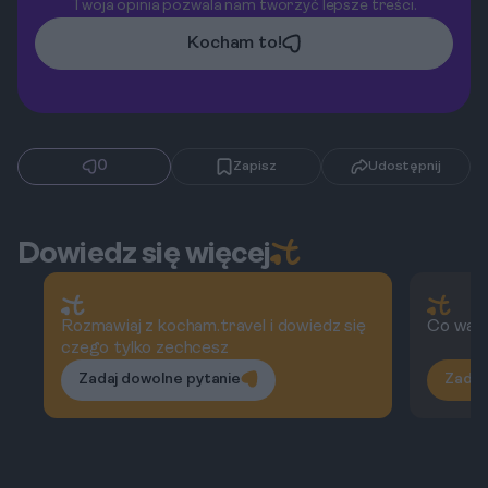
Twoja opinia pozwala nam tworzyć lepsze treści.
Kocham to!
0
Zapisz
Udostępnij
Dowiedz się więcej
Rozmawiaj z kocham.travel i dowiedz się
Co wart
czego tylko zechcesz
Zadaj dowolne pytanie
Zadaj