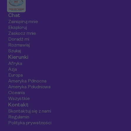
oraz jak sprawić, by
miejsc, które warto
świeże, lokalne
Twój pobyt był
odwiedzić z aparatem
składniki. Od
Chat
niezapomniany.
w ręku.
romantycznych
Zainspiruj mnie
restauracji przy
Eksploruj
basenie po
Zaskocz mnie
kameralne kawiarn
Doradź mi
Rozmawiaj
z widokiem na mor
Szukaj
– Praslin z
Kierunki
pewnością zaspok
Afryka
smak każdego
Azja
turysty.
Europa
Ameryka Północna
Ameryka Południowa
Oceania
Wszystkie
Kontakt
Skontaktuj się z nami
Regulamin
Polityka prywatności