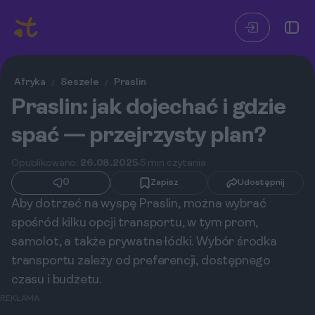
Afryka
Seszele
Praslin
/
/
Praslin: jak dojechać i gdzie
spać — przejrzysty plan?
Opublikowano:
26.08.2025
5 min czytania
0
Zapisz
Udostępnij
Aby dotrzeć na wyspę Praslin, można wybrać
spośród kilku opcji transportu, w tym prom,
samolot, a także prywatne łódki. Wybór środka
transportu zależy od preferencji, dostępnego
czasu i budżetu.
REKLAMA