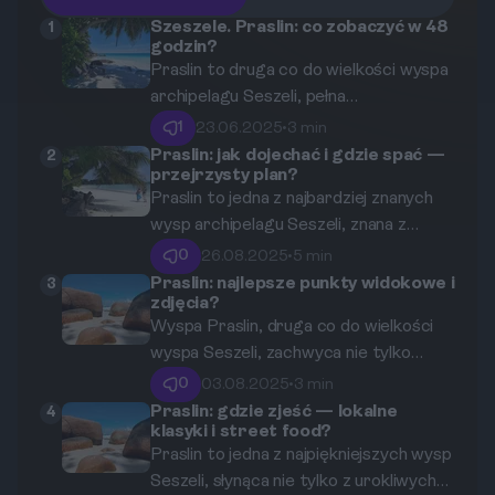
Szeszele. Praslin: co zobaczyć w 48
1
godzin?
Praslin to druga co do wielkości wyspa
archipelagu Seszeli, pełna
niesamowitych krajobrazów, bujnej
1
23.06.2025
•
3 min
roślinności i bajecznych plaż. W
Praslin: jak dojechać i gdzie spać —
2
przejrzysty plan?
przeciągu 48 godzin można odkryć jej
Praslin to jedna z najbardziej znanych
największe skarby. Niniejszy blog
wysp archipelagu Seszeli, znana z
pokaże Ci, co warto zobaczyć, jakie
pięknych plaż, bujnej roślinności i vaiery
atrakcje czekają oraz jak sprawić, by
0
26.08.2025
•
5 min
dzikiej zwierzyny. W tym przewodniku
Twój pobyt był niezapomniany.
Praslin: najlepsze punkty widokowe i
3
zdjęcia?
dowiesz się, jak dojechać na Praslin,
Wyspa Praslin, druga co do wielkości
gdzie się zatrzymać, oraz jakie
wyspa Seszeli, zachwyca nie tylko
atrakcje czekają na Ciebie podczas
swoimi plażami, ale również
urlopu.
0
03.08.2025
•
3 min
spektakularnymi punktami widokowymi.
Praslin: gdzie zjeść — lokalne
4
klasyki i street food?
Od malowniczych krajobrazów po
Praslin to jedna z najpiękniejszych wysp
zapierające dech w piersiach widoki
Seszeli, słynąca nie tylko z urokliwych
oceanu – Praslin oferuje mnóstwo