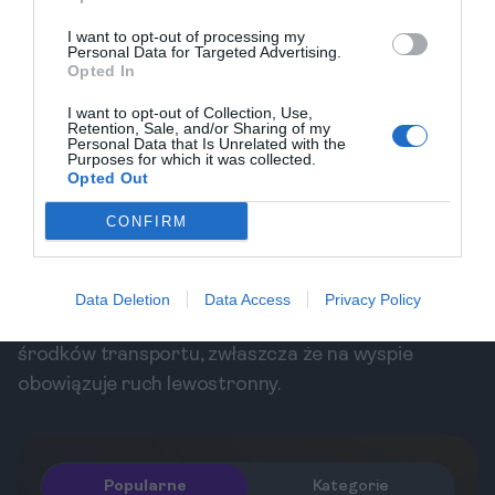
Bezpieczeństwo i porady
I want to opt-out of processing my
Personal Data for Targeted Advertising.
Podczas pobytu na Praslin warto zachować
Opted In
ostrożność. Wyspa jest ogólnie bezpieczna dla
I want to opt-out of Collection, Use,
turystów, ale jak wszędzie, trzeba być czujnym.
Retention, Sale, and/or Sharing of my
Personal Data that Is Unrelated with the
Unikajcie opustoszałych miejsc po zmroku oraz nie
Purposes for which it was collected.
zostawiajcie wartościowych rzeczy w
Opted Out
samochodach czy na plaży. Zdecydowanie
CONFIRM
polecamy korzystać z lokalnych przewoźników i
usług, a także wypożyczalni, które są często
rekomendowane przez hotele. Warto również znać
Data Deletion
Data Access
Privacy Policy
podstawowe zasady korzystania z różnych
środków transportu, zwłaszcza że na wyspie
obowiązuje ruch lewostronny.
Popularne
Kategorie