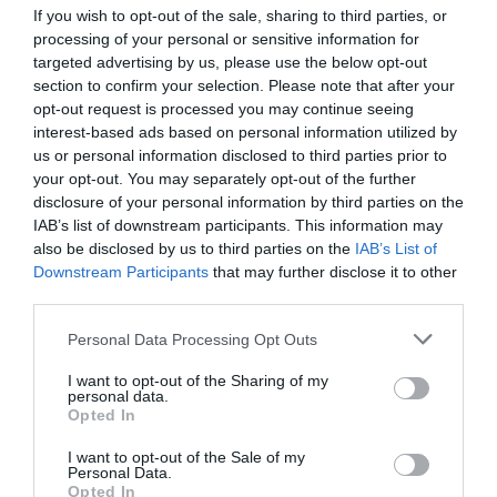
smaki. Kuchnia seszelska oparta jest głównie na
If you wish to opt-out of the sale, sharing to third parties, or
processing of your personal or sensitive information for
owocach morza, rybach, świeżych owocach i
targeted advertising by us, please use the below opt-out
warzywach. Z pewnością spróbujcie potraw takich
section to confirm your selection. Please note that after your
jak curry z ryb, owoce morza w sosie kokosowym
opt-out request is processed you may continue seeing
oraz świeże owoce tropikalne, które są dostępne
interest-based ads based on personal information utilized by
us or personal information disclosed to third parties prior to
na każdym kroku.
your opt-out. You may separately opt-out of the further
Przykładowe dania
disclosure of your personal information by third parties on the
Warto zwrócić uwagę na local dish ‘grilled fish’
IAB’s list of downstream participants. This information may
podawany z ryżem oraz 'octopus salad', która jest
also be disclosed by us to third parties on the
IAB’s List of
Downstream Participants
that may further disclose it to other
prostą i smaczną przekąską. Nie zapomnijcie
third parties.
spróbować 'breadfruit', które można podać się jako
dodatek. Mokry, chipsowy smak owoców
Personal Data Processing Opt Outs
chlebowca doskonale komponuje się z lokalnymi
I want to opt-out of the Sharing of my
personal data.
sosami. Lokalne restauracje mają wiele do
Opted In
zaoferowania. Zachęcamy do odwiedzenia małych,
rodzinnych knajpek z wieloma rekomendacjami od
I want to opt-out of the Sale of my
Personal Data.
mieszkańców.
Opted In