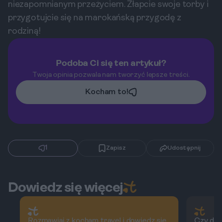
niezapomnianym przeżyciem. Złapcie swoje torby i
przygotujcie się na marokańską przygodę z
rodziną!
Podoba Ci się ten artykuł?
Twoja opinia pozwala nam tworzyć lepsze treści.
Kocham to!
1
Zapisz
Udostępnij
Dowiedz się więcej
Rozmawiaj z kocham.travel i dowiedz się
Czy dzi