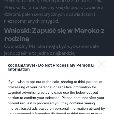
Maroko to dobry kraj na podróż z dziećmi? Tak,
Maroko to fantastyczny kraj do podróżowania z
dziećmi, pełen sensorycznych doświadczeń i
niezapomnianych przygód.
Wnioski: Zapuść się w Maroko z
rodziną
Odwiedziny Maroka mogą być wyzwaniem, ale
jednocześnie to jedna z najbardziej
satysfakcjonujących decyzji, jakie możesz podjąć z
kocham.travel -
Do Not Process My Personal
rodziną. Zróżnicowane kultury, niesamowite
Information
krajobrazy i serdeczność Marokańczyków
sprawiają, że podróż w tym kraju staje się
If you wish to opt-out of the sale, sharing to third parties, or
processing of your personal or sensitive information for
niezapomnianą przygodą. Kluczem do udanych
targeted advertising by us, please use the below opt-out
wakacji jest dobre przygotowanie, a także
section to confirm your selection. Please note that after your
gotowość na spędzenie nieco więcej czasu w
opt-out request is processed you may continue seeing
drodze. Dzięki dobremu planowaniu i powolnemu
interest-based ads based on personal information utilized by
us or personal information disclosed to third parties prior to