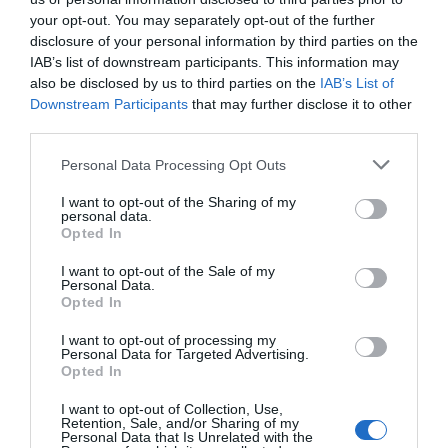
tempu podróży Twoja rodzina stworzy
your opt-out. You may separately opt-out of the further
wspomnienia, które na zawsze pozostaną w
disclosure of your personal information by third parties on the
Waszych sercach.
IAB’s list of downstream participants. This information may
also be disclosed by us to third parties on the
IAB’s List of
Maroko to nie tylko kraj wspaniałych miejsc,
Downstream Participants
that may further disclose it to other
ale prawdziwy plac zabaw dla zmysłów dzieci,
third parties.
pełen kolorów, dźwięków i zapachów!
Personal Data Processing Opt Outs
I want to opt-out of the Sharing of my
personal data.
Popularne
Kategorie
Opted In
Ceny w Hiszpanii 2026: Ile kosztują
1
I want to opt-out of the Sale of my
tapas, paella i sangria?
Personal Data.
Hiszpania przyciąga podróżników z
Opted In
całego świata, a jednym z jej
I want to opt-out of processing my
największych uroków jest wyjątkowa
38
06.02.2026
•
4 min
Personal Data for Targeted Advertising.
Opted In
kuchnia. W tym artykule przyjrzymy się
Safari w Afryce: Przewodnik dla
2
początkujących – Kenia, Tanzania
cenom najpopularniejszych potraw,
I want to opt-out of Collection, Use,
czy RPA?
Kenia i Tanzania to dwa najważniejsze
takich jak tapas, paella oraz tradycyjny
Retention, Sale, and/or Sharing of my
Personal Data that Is Unrelated with the
kierunki safari w Afryce, oferujące
napój - sangria. Dowiedz się, jak