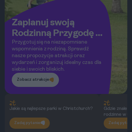
Zaplanuj swoją
Rodzinną Przygodę w
Christchurch!
Przygotuj się na niezapomniane
wspomnienia z rodziną. Sprawdź
nasze propozycje atrakcji oraz
wydarzeń i zorganizuj idealny czas dla
siebie i swoich bliskich.
Zobacz atrakcje
Jakie są najlepsze parki w Christchurch?
Gdzie znaleźć
rodzinne w C
Zadaj pytanie
Zadaj pytan