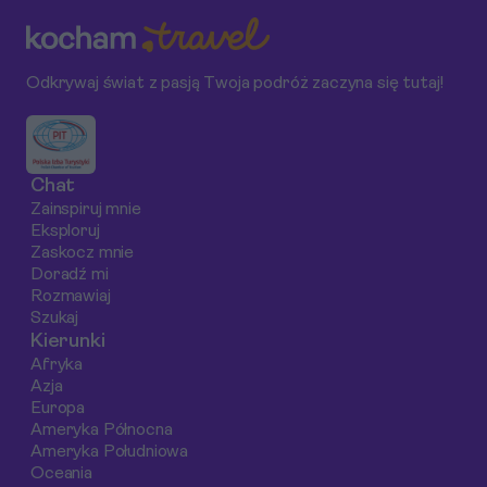
potraw, takich jak
dlatego ten
Ci odkryć najlep
tapas, paella oraz
przewodnik pomoże
atrakcje, takie j
tradycyjny napój -
Ci podjąć decyzję
snurkowanie,
Odkrywaj świat z pasją Twoja podróż zaczyna się tutaj!
sangria. Dowiedz się,
dotyczącą Twojej
kajakarstwo i lok
jak zbudować budżet
pierwszej podróży na
jedzenie na noc
na gastronomiczne
safari.
targu.
doznania w Hiszpanii w
Chat
latach 2025-2026.
Zainspiruj mnie
Eksploruj
Zaskocz mnie
Doradź mi
Rozmawiaj
Szukaj
Kierunki
Afryka
Azja
Europa
Ameryka Północna
Ameryka Południowa
Oceania