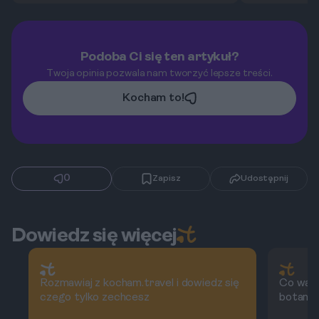
Podoba Ci się ten artykuł?
Twoja opinia pozwala nam tworzyć lepsze treści.
Kocham to!
0
Zapisz
Udostępnij
Dowiedz się więcej
Rozmawiaj z kocham.travel i dowiedz się
Co wart
czego tylko zechcesz
botanic