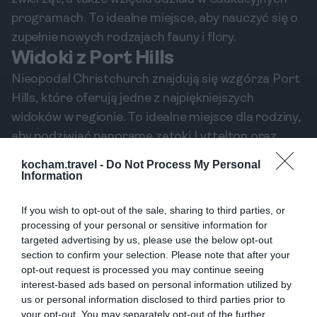
programach. To idealne miejsce, aby nauczyć się o
zupełnie nowych rodzajach fauny i flory.
Widoki z Port Hills
Nieopodal Christchurch znajdują się wzgórza Port
Hills, które oferują jedne z najpiękniejszych
widoków w regionie. To idealne miejsce dla rodziny,
aby podziwiać panoramę zatoki Lyttelton oraz
majestatycznych gór otaczających miasto.
kocham.travel -
Do Not Process My Personal
Aktywności na Świeżym Powietrzu
Information
Port Hills oferuje wiele tras turystycznych i
rowerowych. Rodziny mogą wspólnie wędrować,
If you wish to opt-out of the sale, sharing to third parties, or
processing of your personal or sensitive information for
odkrywając niezapomniane krajobrazy. Dzięki
targeted advertising by us, please use the below opt-out
różnym poziomom trudności, można tu znaleźć
section to confirm your selection. Please note that after your
trasy odpowiednie zarówno dla małych dzieci, jak i
opt-out request is processed you may continue seeing
interest-based ads based on personal information utilized by
dorosłych.
us or personal information disclosed to third parties prior to
Pikniki z Widokiem
your opt-out. You may separately opt-out of the further