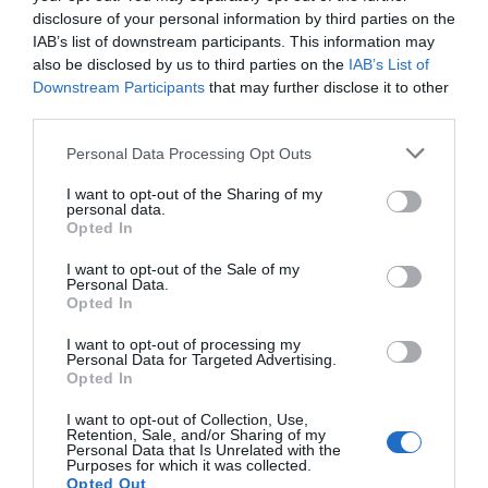
Port Hills to również wspaniałe miejsce na rodzinne
disclosure of your personal information by third parties on the
pikniki na świeżym powietrzu. Spakuj swój piknikowy
IAB’s list of downstream participants. This information may
also be disclosed by us to third parties on the
IAB’s List of
kosz i rozkoszuj się posiłkiem w otoczeniu
Downstream Participants
that may further disclose it to other
zapierających dech w piersiach widoków. Tego
third parties.
rodzaju doświadczenia sprzyjają rodzinnej
Personal Data Processing Opt Outs
integracji i tworzeniu pięknych wspomnień.
Podsumowanie
I want to opt-out of the Sharing of my
personal data.
Christchurch to miejsce, które zachwyca
Opted In
różnorodnością atrakcji dla rodzin. Od
I want to opt-out of the Sale of my
Personal Data.
botanicznych ogrodów po piękne parki i
Opted In
ekscytujące zoo, każdy moment spędzony tu staje
się wyjątkowym doświadczeniem. Warto
I want to opt-out of processing my
Personal Data for Targeted Advertising.
zaplanować wizytę z dziećmi, aby poznać tę
Opted In
fascynującą część Nowej Zelandii.
I want to opt-out of Collection, Use,
Retention, Sale, and/or Sharing of my
Personal Data that Is Unrelated with the
Purposes for which it was collected.
Opted Out