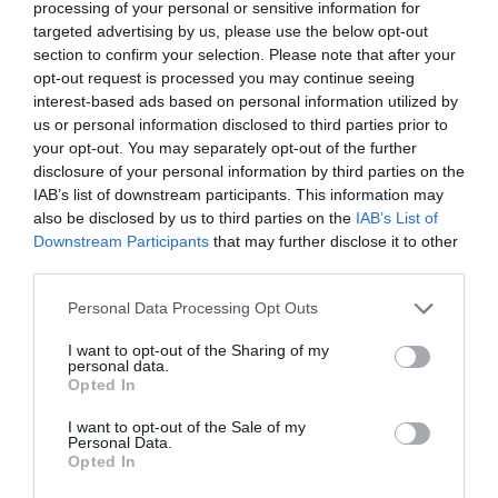
**Sky Tower** - jedną z głównych atrakcji w
processing of your personal or sensitive information for
targeted advertising by us, please use the below opt-out
Auckland, oferującą zapierające dech w piersiach
section to confirm your selection. Please note that after your
widoki na miasto oraz możliwość skoku na linie z
opt-out request is processed you may continue seeing
wysokości 192 metrów. 2. **Katedra Św. Patryka i
interest-based ads based on personal information utilized by
us or personal information disclosed to third parties prior to
Józefa** - piękna katedra w samym sercu miasta,
your opt-out. You may separately opt-out of the further
którą warto zobaczyć zarówno z zewnątrz jak i
disclosure of your personal information by third parties on the
wewnątrz. 3. **Wynyard Quarter** - nowoczesna
IAB’s list of downstream participants. This information may
dzielnica z wieloma barami i restauracjami, idealna
also be disclosed by us to third parties on the
IAB’s List of
Downstream Participants
that may further disclose it to other
do spędzenia czas na świeżym powietrzu. 4.
third parties.
**Auckland Domain** - największy park w Auckland,
idealny do spacerów i pikników. Można tam również
Personal Data Processing Opt Outs
zobaczyć Muzeum Auckland, które znajduje się w
I want to opt-out of the Sharing of my
samym sercu parku. 5. **Albert Park** - piękny
personal data.
Opted In
przestrzeń z drzewami, fontannami i historią, gdzie
możesz odpocząć po dniu zwiedzania.
I want to opt-out of the Sale of my
Personal Data.
Opted In
Auckland to miasto, które ma wiele do
zaoferowania, a powyższe atrakcje tylko w