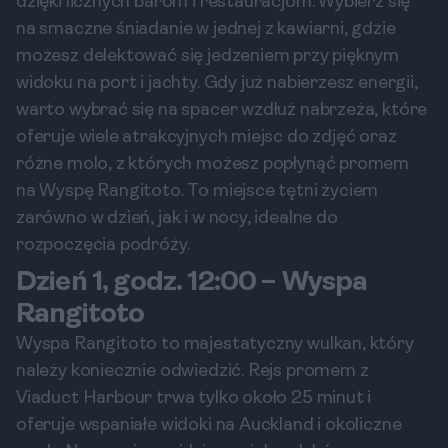
dzięki licznych barom i restauracjom. Wybierz się
na smaczne śniadanie w jednej z kawiarni, gdzie
możesz delektować się jedzeniem przy pięknym
widoku na port i jachty. Gdy już nabierzesz energii,
warto wybrać się na spacer wzdłuż nabrzeża, które
oferuje wiele atrakcyjnych miejsc do zdjęć oraz
różne molo, z których możesz popłynąć promem
na Wyspę Rangitoto. To miejsce tętni życiem
zarówno w dzień, jak i w nocy, idealne do
rozpoczęcia podróży.
Dzień 1, godz. 12:00 – Wyspa
Rangitoto
Wyspa Rangitoto to majestatyczny wulkan, który
należy koniecznie odwiedzić. Rejs promem z
Viaduct Harbour trwa tylko około 25 minut i
oferuje wspaniałe widoki na Auckland i okoliczne