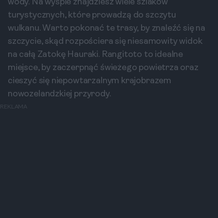
wody. Na wyspie znajdziesz wiele szlaków
turystycznych, które prowadzą do szczytu
wulkanu. Warto pokonać te trasy, by znaleźć się na
szczycie, skąd rozpościera się niesamowity widok
na całą Zatokę Hauraki. Rangitoto to idealne
miejsce, by zaczerpnąć świeżego powietrza oraz
cieszyć się niepowtarzalnym krajobrazem
nowozelandzkiej przyrody.
REKLAMA