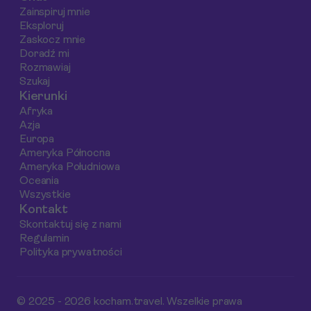
tętniące życiem
jedzeniem oraz
Zainspiruj mnie
nabrzeże. Ten
atrakcjami
Eksploruj
artykuł to
turystycznymi,
Zaskocz mnie
praktyczny plan
takimi jak wstęp na
Doradź mi
Rozmawiaj
zwiedzania, który
Sky Tower.
Szukaj
udowadnia, że
Poznajemy również
Kierunki
najcenniejsze
koszty życia w
Afryka
doświadczenia w
Auckland, które
Azja
„Mieście Żagli” są
mogą pomóc w
Europa
dostępne dla
planowaniu budżet
Ameryka Północna
Ameryka Południowa
każdego, całkowicie
na podróż.
Oceania
za darmo.
Wszystkie
Kontakt
Skontaktuj się z nami
Regulamin
Polityka prywatności
© 2025 - 2026 kocham.travel. Wszelkie prawa