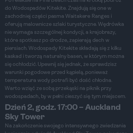
Po relaksie na Piha Beach czas na krótką podróż
do Wodospadów Kitekite. Znajdują się one w
zachodniej części pasma Waitakere Ranges i
oferują malownicze szlaki turystyczne. Wędrówka
nie wymaga szczególnej kondycji, a krajobrazy,
które spotkasz po drodze, zapierają dech w
piersiach. Wodospady Kitekite składają się z kilku
kaskad i tworzą naturalny basen, w którym można
się ochłodzić. Upewnij się jednak, że sprawdzisz
warunki pogodowe przed kąpielą, ponieważ
temperatura wody potrafi być dość chłodna.
Warto wziąć ze sobą przekąski na piknik przy
wodospadach, by w pełni cieszyć się tym miejscem.
Dzień 2, godz. 17:00 – Auckland
Sky Tower
Na zakończenie swojego intensywnego zwiedzania