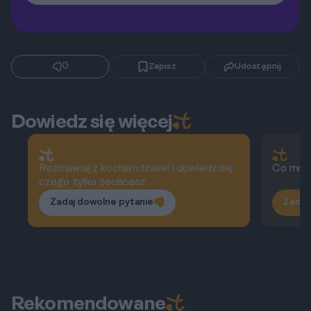
0
Zapisz
Udostępnij
Dowiedz się więcej
Rozmawiaj z kocham.travel i dowiedz się
Co możn
czego tylko zechcesz
Zadaj dowolne pytanie
Zadaj
Rekomendowane