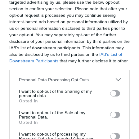
targeted advertising by us, please use the below opt-out
podręczny na tygodniowy wyjazd?
Poradnik dla oszczędnych.
section to confirm your selection. Please note that after your
Odkryj, jak spakować się na tygodniowy
opt-out request is processed you may continue seeing
wyjazd wyłącznie w darmowy bagaż
interest-based ads based on personal information utilized by
podręczny. Ten poradnik krok po kroku
116
15.04.2026
•
8 min
us or personal information disclosed to third parties prior to
pokaże Ci, jak oszczędzać na lotach,
Ceny w Hiszpanii 2026: Ile kosztują
2
your opt-out. You may separately opt-out of the further
tapas, paella i sangria?
unikać opłat za bagaż rejestrowany i
disclosure of your personal information by third parties on the
Hiszpania przyciąga podróżników z
podróżować lżej, mądrzej i taniej.
IAB’s list of downstream participants. This information may
całego świata, a jednym z jej
also be disclosed by us to third parties on the
IAB’s List of
największych uroków jest wyjątkowa
Downstream Participants
39
that may further disclose it to other
06.02.2026
•
4 min
kuchnia. W tym artykule przyjrzymy się
third parties.
Safari w Afryce: Przewodnik dla
3
początkujących – Kenia, Tanzania
cenom najpopularniejszych potraw,
Personal Data Processing Opt Outs
czy RPA?
Kenia i Tanzania to dwa najważniejsze
takich jak tapas, paella oraz tradycyjny
kierunki safari w Afryce, oferujące
napój - sangria. Dowiedz się, jak
I want to opt-out of the Sharing of my
personal data.
wyjątkowe doświadczenia i
zbudować budżet na gastronomiczne
38
13.01.2026
•
3 min
Opted In
niezapomniane widoki. Wybór między
doznania w Hiszpanii w latach 2025-
Oceania. Co robić na Muri Beach?
4
Snurkowanie, kajaki i nocny targ z
nimi może być trudny, dlatego ten
2026.
I want to opt-out of the Sale of my
jedzeniem
Muri Beach to jedno z najpiękniejszych
Personal Data.
przewodnik pomoże Ci podjąć decyzję
Opted In
miejsc na Rarotondze, znane z
dotyczącą Twojej pierwszej podróży
krystalicznie czystej wody i białego
na safari.
37
24.12.2025
•
4 min
I want to opt-out of processing my
Personal Data for Targeted Advertising.