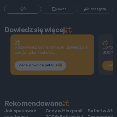
0
Zapisz
Udostępnij
Dowiedz się więcej
Rozmawiaj z kocham.travel i dowiedz się
Co to j
czego tylko zechcesz
600?
Zadaj dowolne pytanie
Zadaj
Rekomendowane
Jak spakować
Ceny w Hiszpanii
Safari w Afry
Poradnik
Hiszpania
Afryka