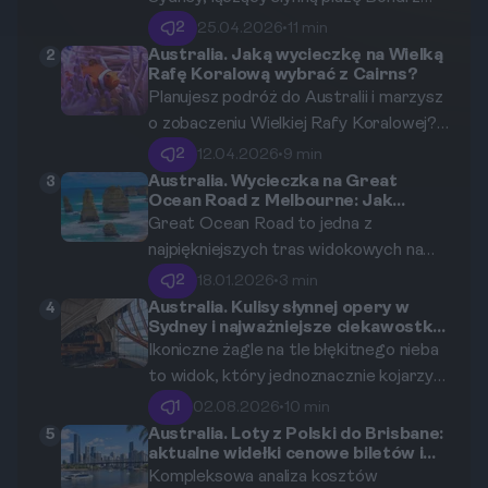
uroczą Coogee. Ten przewodnik krok
2
25.04.2026
•
11 min
po kroku pomoże Ci przygotować się
Australia. Jaką wycieczkę na Wielką
2
Rafę Koralową wybrać z Cairns?
na niezapomnianą wędrówkę pełną
Planujesz podróż do Australii i marzysz
spektakularnych widoków, ukrytych
o zobaczeniu Wielkiej Rafy Koralowej?
zatoczek i esencji australijskiego stylu
Ten szczegółowy przewodnik pomoże
życia.
2
12.04.2026
•
9 min
Ci wybrać idealną wycieczkę z Cairns,
Australia. Wycieczka na Great
3
Ocean Road z Melbourne: Jak
niezależnie od Twojego budżetu, czasu
zorganizować i co zobaczyć?
Great Ocean Road to jedna z
i doświadczenia w eksploracji
najpiękniejszych tras widokowych na
podwodnego świata.
świecie. W tym artykule znajdziesz
2
18.01.2026
•
3 min
wszystkie niezbędne informacje, jak
Australia. Kulisy słynnej opery w
4
Sydney i najważniejsze ciekawostki
najlepiej zorganizować swoją
architektoniczne
Ikoniczne żagle na tle błękitnego nieba
wycieczkę, jakie miejsca warto
to widok, który jednoznacznie kojarzy
odwiedzić oraz jak cieszyć się tym
się z Australią i przyciąga podróżników
niezapomnianym doświadczeniem.
1
02.08.2026
•
10 min
z całego globu. Poznaj fascynującą
Australia. Loty z Polski do Brisbane:
5
aktualne widełki cenowe biletów i
historię, ukryte sekrety konstrukcyjne
najtańsze miesiące na podróż
Kompleksowa analiza kosztów
oraz praktyczne wskazówki dotyczące