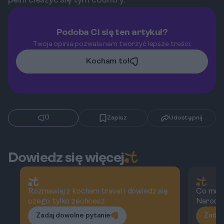
pełni cieszyć się tym country.
Podoba Ci się ten artykuł?
Twoja opinia pozwala nam tworzyć lepsze treści.
Kocham to!
0
Zapisz
Udostępnij
Dowiedz się więcej
Rozmawiaj z kocham.travel i dowiedz się
Co moż
czego tylko zechcesz
Narodo
Zadaj dowolne pytanie
Zadaj