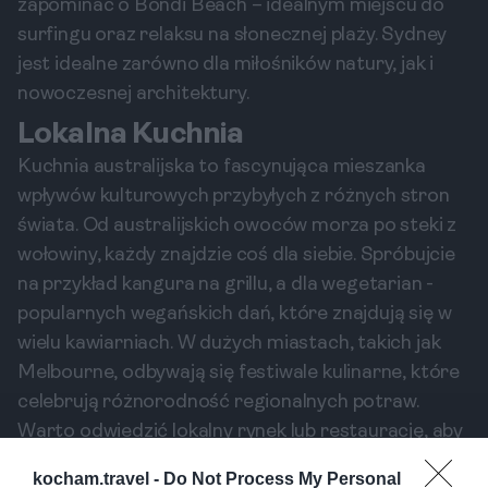
zapominać o Bondi Beach – idealnym miejscu do
surfingu oraz relaksu na słonecznej plaży. Sydney
jest idealne zarówno dla miłośników natury, jak i
nowoczesnej architektury.
Lokalna Kuchnia
Kuchnia australijska to fascynująca mieszanka
wpływów kulturowych przybyłych z różnych stron
świata. Od australijskich owoców morza po steki z
wołowiny, każdy znajdzie coś dla siebie. Spróbujcie
na przykład kangura na grillu, a dla wegetarian -
popularnych wegańskich dań, które znajdują się w
wielu kawiarniach. W dużych miastach, takich jak
Melbourne, odbywają się festiwale kulinarne, które
celebrują różnorodność regionalnych potraw.
Warto odwiedzić lokalny rynek lub restaurację, aby
skosztować prawdziwych smaków Australii.
kocham.travel -
Do Not Process My Personal