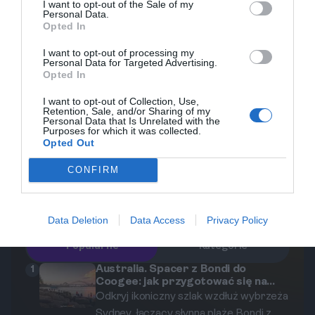
I want to opt-out of the Sale of my
Personal Data.
Australia to kraj, który jest ogólnie bezpieczny dla
Opted In
turystów, ale warto przestrzegać kilku zasad.
I want to opt-out of processing my
Należy szanować lokalne prawo, kulturę oraz
Personal Data for Targeted Advertising.
przyrodę. W rejonach wiejskich upewnij się, że masz
Opted In
dostęp do wody i baterii zapasowe. Uważaj na
I want to opt-out of Collection, Use,
warunki pogodowe, a podczas zwiedzania atrakcji
Retention, Sale, and/or Sharing of my
Personal Data that Is Unrelated with the
na świeżym powietrzu zachowaj ostrożność przy
Purposes for which it was collected.
Opted Out
kontaktach z dziką przyrodą. Ważne jest również
zabezpieczenie odpowiednich ubezpieczeń
CONFIRM
turystycznych!
Data Deletion
Data Access
Privacy Policy
Popularne
Kategorie
Australia. Spacer z Bondi do
1
Coogee: jak przygotować się na
najpiękniejszy szlak w Sydney?
Odkryj ikoniczny szlak wzdłuż wybrzeża
Sydney, łączący słynną plażę Bondi z