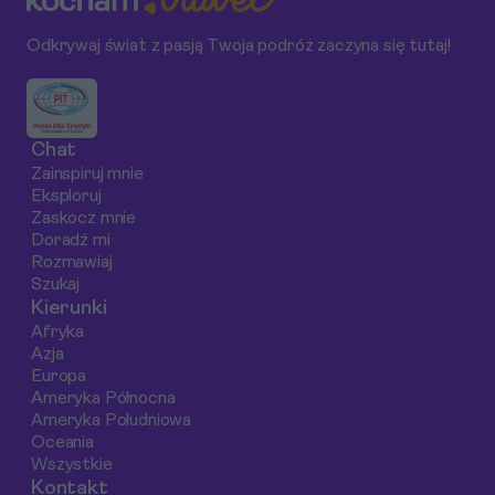
widoków, ukrytych
doświadczenia w
wycieczkę, jakie
Odkrywaj świat z pasją Twoja podróż zaczyna się tutaj!
zatoczek i esencji
eksploracji
miejsca warto
australijskiego stylu
podwodnego świata.
odwiedzić oraz jak
życia.
cieszyć się tym
niezapomnianym
Chat
doświadczeniem.
Zainspiruj mnie
Eksploruj
Zaskocz mnie
Doradź mi
Rozmawiaj
Szukaj
Kierunki
Afryka
Azja
Europa
Ameryka Północna
Ameryka Południowa
Oceania
Wszystkie
Kontakt