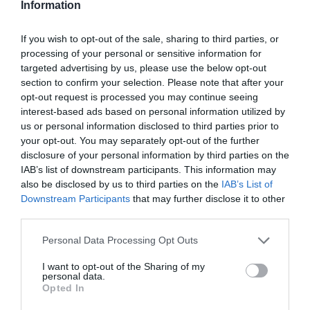
Information
Podczas swojej pierwszej podróży do Australii
warto wykorzystać chwile na poznanie
zarówno niezwykłej przyrody, jak i bogatej
If you wish to opt-out of the sale, sharing to third parties, or
kultury kraju.
processing of your personal or sensitive information for
targeted advertising by us, please use the below opt-out
Jak się Poruszać po Australii?
section to confirm your selection. Please note that after your
opt-out request is processed you may continue seeing
Transport w Australii jest dobrze rozwinięty.
interest-based ads based on personal information utilized by
Można korzystać z krajowych linii lotniczych, co
us or personal information disclosed to third parties prior to
pozwala na szybkie przemieszczenie się między
your opt-out. You may separately opt-out of the further
miastami. W miastach dostępne są również
disclosure of your personal information by third parties on the
IAB’s list of downstream participants. This information may
transport publiczny, takie jak autobusy, tramwaje
also be disclosed by us to third parties on the
IAB’s List of
czy metro. Wynajęcie samochodu to także świetna
Downstream Participants
that may further disclose it to other
opcja, która pozwala na elastyczność w planowaniu
third parties.
podróży, zwłaszcza w mniej zurbanizowanych
Personal Data Processing Opt Outs
rejonach. Pamiętaj, żeby zarezerwować z
wyprzedzeniem, zwłaszcza w sezonie
I want to opt-out of the Sharing of my
personal data.
turystycznym.
Opted In
Praktyczne Porady i Safety