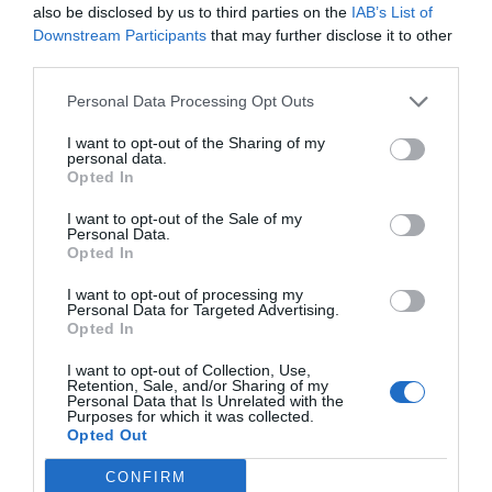
also be disclosed by us to third parties on the
IAB’s List of
zdrowych posiłków samodzielnie. Koszt
Downstream Participants
that may further disclose it to other
tygodniowych zakupów dla jednej osoby wyniesie
third parties.
około 200-400 zł.
Personal Data Processing Opt Outs
Bezpieczeństwo we Włoszech
I want to opt-out of the Sharing of my
personal data.
Włochy są ogólnie bezpiecznym krajem dla
Opted In
turystów, choć, jak wszędzie, warto być czujnym.
Oto kilka wskazówek: 1. **Unikaj zatłoczonych
I want to opt-out of the Sale of my
Personal Data.
miejsc**: W dużych miastach, takich jak Rzym czy
Opted In
Mediolan, należy uważać na kieszonkowców.
I want to opt-out of processing my
Najlepiej unikać trzymania portfeli w tylnych
Personal Data for Targeted Advertising.
Opted In
kieszeniach, aby zminimalizować ryzyko kradzieży.
2. **Wybór transportu**: W miastach możesz
I want to opt-out of Collection, Use,
Retention, Sale, and/or Sharing of my
korzystać z komunikacji publicznej, jak metro i
Personal Data that Is Unrelated with the
Purposes for which it was collected.
autobusy. Zachowując zdrowy rozsądek, unikniesz
Opted Out
niebezpiecznych sytuacji. Preferuj korzystanie z
CONFIRM
oficjalnych taksówek zamiast nielegalnych