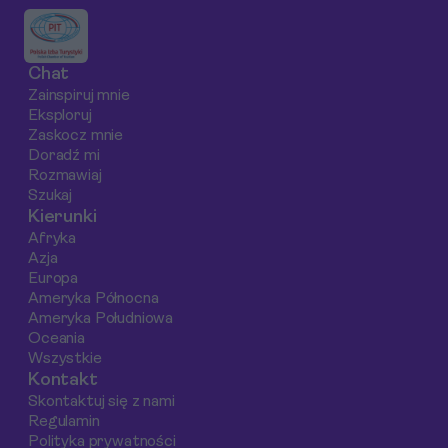
które powinny
widokowe,
miejsca, w których
znaleźć się na twojej
praktyczne porady i
zjesz pizzę, która n
liście podczas
gotowy plan na
zawsze zmieni Two
Chat
weekendowego
niezapomniany
postrzeganie tego
Zainspiruj mnie
pobytu w Neapolu.
wyjazd.
dania.
Eksploruj
Odkryj atrakcje,
Zaskocz mnie
które łączą nie tylko
Doradź mi
Rozmawiaj
historię, ale również
Szukaj
kulinarne skarby
Kierunki
tego regionu.
Afryka
Azja
Europa
Ameryka Północna
Ameryka Południowa
Oceania
Wszystkie
Kontakt
Skontaktuj się z nami
Regulamin
Polityka prywatności