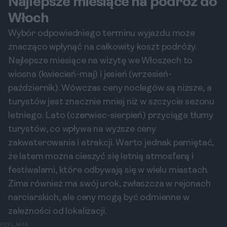
Najlepsze miesiące na podróż do
Włoch
Wybór odpowiedniego terminu wyjazdu może
znacząco wpłynąć na całkowity koszt podróży.
Najlepsze miesiące na wizytę we Włoszech to
wiosna (kwiecień-maj) i jesień (wrzesień-
październik). Wówczas ceny noclegów są niższe, a
turystów jest znacznie mniej niż w szczycie sezonu
letniego. Lato (czerwiec-sierpień) przyciąga tłumy
turystów, co wpływa na wyższe ceny
zakwaterowania i atrakcji. Warto jednak pamiętać,
że latem można cieszyć się letnią atmosferą i
festiwalami, które odbywają się w wielu miastach.
Zima również ma swój urok, zwłaszcza w rejonach
narciarskich, ale ceny mogą być odmienne w
zależności od lokalizacji.
REKLAMA