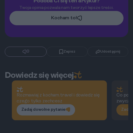
Podoba Ci się ten artykuł?
Twoja opinia pozwala nam tworzyć lepsze treści.
Kocham to!
0
Zapisz
Udostępnij
Dowiedz się więcej
Rozmawiaj z kocham.travel i dowiedz się
Co powi
czego tylko zechcesz
zwycza
Zadaj dowolne pytanie
Zadaj