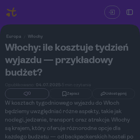
Europa
Włochy
/
Włochy: ile kosztuje tydzień
wyjazdu — przykładowy
budżet?
Opublikowano:
04.07.2025
5 min czytania
0
Zapisz
Udostępnij
W kosztach tygodniowego wyjazdu do Włoch
będziemy uwzględniać różne aspekty, takie jak
noclegi, jedzenie, transport oraz atrakcje. Włochy
są krajem, który oferuje różnorodne opcje dla
każdego budżetu — od backpackerskich hosteli po