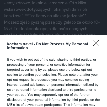
Jemy zdrowo, lokalnie i smacznie. Oto kilka
wskazówek dotyczących lokalnych dań i ich
kosztów: 1. **Trafiamy na uliczne jedzenie**:
Możesz zjeść pyszną pizzę czy gelato za około 10-
15 zł. To doskonała opcja dla osób chcących
spróbować lokalnych smaków, nie wydając przy
tym dużych pieniędzy. 2. **Kawiarnie i trattorie**:
kocham.travel -
Do Not Process My Personal
Information
W tradycyjnych kawiarniach za kawę zapłacisz
około 8 zł, a obiad w trattorii (lokalne restauracje)
If you wish to opt-out of the sale, sharing to third parties, or
kosztuje około 40-80 zł na osobę. Warto pamiętać,
processing of your personal or sensitive information for
że ceny mogą się różnić w zależności od lokalizacji
targeted advertising by us, please use the below opt-out
(np. w Rzymie będą wyższe niż w mniejszych
section to confirm your selection. Please note that after your
opt-out request is processed you may continue seeing
miejscowościach). 3. **Supermarkety i
interest-based ads based on personal information utilized by
samodzielne gotowanie**: Jeśli planujesz gotować,
us or personal information disclosed to third parties prior to
zakupy w lokalnych supermarketach są tańszą
your opt-out. You may separately opt-out of the further
disclosure of your personal information by third parties on the
opcją. Ceny produktów spożywczych są relatywnie
IAB’s list of downstream participants. This information may
zbliżone do polskich, pozwalając na przygotowanie