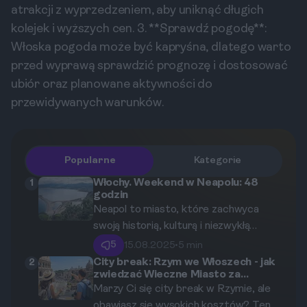
atrakcji z wyprzedzeniem, aby uniknąć długich
kolejek i wyższych cen. 3. **Sprawdź pogodę**:
Włoska pogoda może być kapryśna, dlatego warto
przed wyprawą sprawdzić prognozę i dostosować
ubiór oraz planowane aktywności do
przewidywanych warunków.
Popularne
Kategorie
Włochy. Weekend w Neapolu: 48
1
godzin
Neapol to miasto, które zachwyca
swoją historią, kulturą i niezwykłą
kuchnią. W ciągu 48 godzin możesz
5
15.08.2025
•
5 min
wykorzystać każdą chwilę, eksplorując
City break: Rzym we Włoszech - jak
2
zwiedzać Wieczne Miasto za
nieznane zakątki stolicy Kampanii. W
darmo?
Marzy Ci się city break w Rzymie, ale
tym przewodniku przedstawimy
obawiasz się wysokich kosztów? Ten