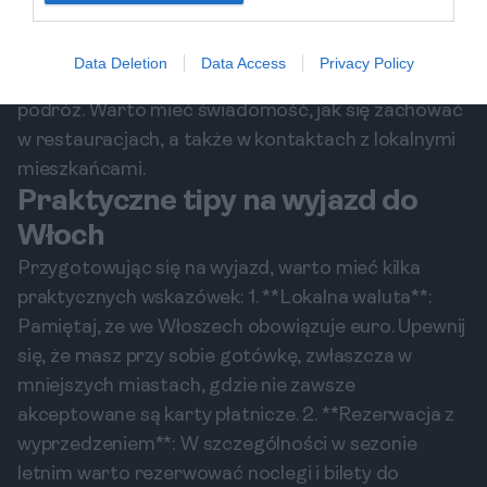
kierowców. 3. **Dopasowanie do lokalnych
zwyczajów**: Zrozumienie i respektowanie włoskich
Data Deletion
Data Access
Privacy Policy
zwyczajów i etykiety może znacznie ułatwić twoją
podróż. Warto mieć świadomość, jak się zachować
w restauracjach, a także w kontaktach z lokalnymi
mieszkańcami.
Praktyczne tipy na wyjazd do
Włoch
Przygotowując się na wyjazd, warto mieć kilka
praktycznych wskazówek: 1. **Lokalna waluta**:
Pamiętaj, że we Włoszech obowiązuje euro. Upewnij
się, że masz przy sobie gotówkę, zwłaszcza w
mniejszych miastach, gdzie nie zawsze
akceptowane są karty płatnicze. 2. **Rezerwacja z
wyprzedzeniem**: W szczególności w sezonie
letnim warto rezerwować noclegi i bilety do