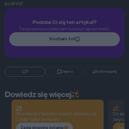
podróż!
Podoba Ci się ten artykuł?
Twoja opinia pozwala nam tworzyć lepsze treści.
Kocham to!
0
Zapisz
Udostępnij
Dowiedz się więcej
Rozmawiaj z kocham.travel i dowiedz się
Co powi
czego tylko zechcesz
zwyczaj
Zadaj dowolne pytanie
Zadaj