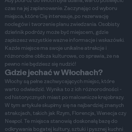
Aby podróż do Włoch była udana, warto poświęcić
czas na jej zaplanowanie. Zaczynając od wyboru
miejsca, które Cię interesuje, po rezerwację
noclegów i tworzenie planu zwiedzania. Osobisty
dzieńnik podróży może być miejscem, gdzie
zapiszesz wszystkie ważne informacje i wskazówki.
Każde miejsce ma swoje unikalne atrakcje i
różnorodne oblicza kulturowe, co sprawia, że na
pewno nie będziesz się nudzić!
Gdzie jechać w Włochach?
Włochy są pełne zachwycających miejsc, które
warto odwiedzić. Wynika to z ich różnorodności -
od historycznych miast po malownicze krajobrazy.
W tym artykule skupimy się na najbardziej znanych
atrakcjach, takich jak Rzym, Florencja, Wenecja czy
Neapol. Te miejsca stanowią doskonałą bazę do
odkrywania bogatej kultury, sztuki i pysznej kuchni