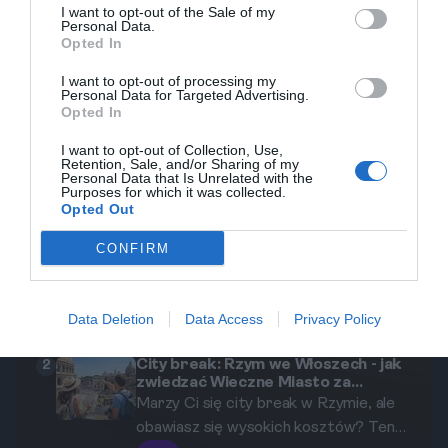
I want to opt-out of the Sale of my
regionalnych. Dobrze jest również zwiedzić
Personal Data.
Opted In
Muzeum Archeologiczne, które posiadaunikalne
eksponaty z wykopalisk w Pompejach. Zachowaj
I want to opt-out of processing my
Personal Data for Targeted Advertising.
czujność i pamiętaj o bezpieczeństwie, zwłaszcza w
Opted In
turystycznych punktach.
I want to opt-out of Collection, Use,
Retention, Sale, and/or Sharing of my
Personal Data that Is Unrelated with the
Purposes for which it was collected.
Opted Out
Popularne
Kategorie
CONFIRM
Włochy. Weekend w Neapolu: 48
1
godzin
Neapol to miasto, które zachwyca
swoją historią, kulturą i niezwykłą
Data Deletion
Data Access
Privacy Policy
kuchnią. W ciągu 48 godzin możesz
5
15.08.2025
•
5 min
wykorzystać każdą chwilę, eksplorując
City break: Rzym we Włoszech - jak
2
zwiedzać Wieczne Miasto za
nieznane zakątki stolicy Kampanii. W
darmo?
Marzy Ci się city break w Rzymie, ale
tym przewodniku przedstawimy
obawiasz się wysokich kosztów? Ten
kluczowe atrakcje, które powinny