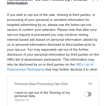
4. Neapol: Kulinarna Stolica
Information
Włoch
Neapol to miejsce, które zachwyca nie tylko
If you wish to opt-out of the sale, sharing to third parties, or
processing of your personal or sensitive information for
położeniem, ale zwłaszcza tradycyjną kuchnią
targeted advertising by us, please use the below opt-out
włoską. To tutaj powstała pizza w jej oryginalnej
section to confirm your selection. Please note that after your
formie – jeśli chcesz jej spróbować, koniecznie
opt-out request is processed you may continue seeing
interest-based ads based on personal information utilized by
odwiedź jedną z lokalnych pizzerii. Poza tym warto
us or personal information disclosed to third parties prior to
zwiedzić Pompeje, niegdyś tętniące życiem miasto,
your opt-out. You may separately opt-out of the further
które zostało zasypane przez wulkan Wezuwiusz.
disclosure of your personal information by third parties on the
Neapol to także brama do pięknego wybrzeża
IAB’s list of downstream participants. This information may
also be disclosed by us to third parties on the
IAB’s List of
Amalfi, które zachwyca swoim urokiem i
Downstream Participants
that may further disclose it to other
malowniczymi widokami.
third parties.
Porady na temat Neapolu
Personal Data Processing Opt Outs
Podczas wizyty w Neapolu, nie można pominąć
wizyty w historycznym centrum miasta, które
I want to opt-out of the Sharing of my
personal data.
znajduje się na liście UNESCO. Warto skosztować
Opted In
autentycznej pizzy w pizzerni Sorbillo oraz napojów