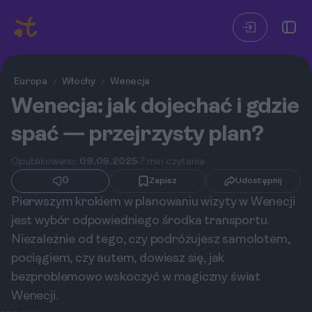
Europa
Włochy
Wenecja
/
/
Wenecja: jak dojechać i gdzie
spać — przejrzysty plan?
Opublikowano:
09.09.2025
7 min czytania
0
Zapisz
Udostępnij
Pierwszym krokiem w planowaniu wizyty w Wenecji
jest wybór odpowiedniego środka transportu.
Niezależnie od tego, czy podróżujesz samolotem,
pociągiem, czy autem, dowiesz się, jak
bezproblemowo wskoczyć w magiczny świat
Wenecji.