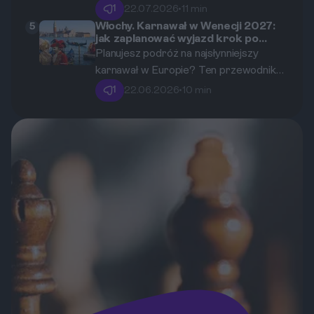
Odkryj z nami fascynujące wyspy
1
22.07.2026
•
11 min
laguny, gdzie tradycyjne rzemiosło
Włochy. Karnawał w Wenecji 2027:
5
jak zaplanować wyjazd krok po
spotyka się z niesamowitą
kroku – bilety, noclegi i bale.
Planujesz podróż na najsłynniejszy
architekturą.
karnawał w Europie? Ten przewodnik
krok po kroku pomoże Ci zorganizować
1
22.06.2026
•
10 min
wyjazd na Carnevale di Venezia 2027.
Znajdziesz tu wszystko o datach,
biletach, noclegach, kosztach, a także
o tym, jak kupić maskę i gdzie znaleźć
najlepsze bale.