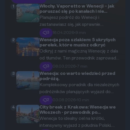
Włochy. Vaporetto w Wenecji – jak
1
poruszać się po kanałach i nie
przepłacić?
Planujesz podróż do Wenecji i
zastanawiasz się, jak sprawnie
poruszać się po tym wyjątkowym
3
16.04.2026
•
9 min
mieście na wodzie? Ten przewodnik to
Wenecja poza szlakiem: 5 ukrytych
2
perełek, które musisz odkryć
kompendium wiedzy o vaporetto, czyli
Odkryj z nami magiczną Wenecję z dala
weneckich tramwajach wodnych.
od tłumów. Ten przewodnik zaprowadzi
Dowiesz się, jakie bilety wybrać, gdzie
Cię do pięciu niezwykłych miejsc, które
je kupić, które linie są kluczowe dla
3
08.03.2026
•
7 min
rzadko trafiają na pocztówki, a które
turystów i jak uniknąć kosztownych
Wenecja: co warto wiedzieć przed
3
podróżą.
skrywają prawdziwą duszę miasta na
błędów, by w pełni cieszyć się
Kompleksowy poradnik dla niezależnych
wodzie.
zwiedzaniem.
podróżników planujących wyjazd do
Wenecji w sierpniu 2026 roku,
2
03.08.2026
•
10 min
zawierający praktyczne wskazówki
City break z Krakowa: Wenecja we
4
Włoszech - przewodnik po
dotyczące transportu, noclegów i
rzemieślniczych wyspach Murano i
Wenecja to idealny cel na krótki,
lokalnych atrakcji.
Burano
intensywny wyjazd z południa Polski.