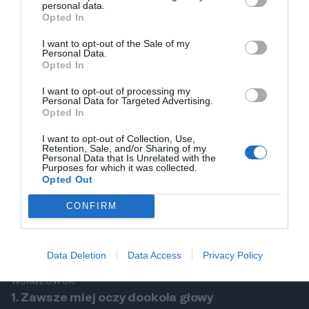
personal data.
efektowne. To danie idealnie oddaje smak i klimat
Opted In
regionu.
I want to opt-out of the Sale of my
3. Tiramisu
Personal Data.
Opted In
Tiramisu to klasyczny włoski deser, który musi
spróbować każdy smakosz. W Wenecji znajdziesz
I want to opt-out of processing my
Personal Data for Targeted Advertising.
wiele miejsc oferujących różne interpretacje tego
Opted In
ciasta. Niech nic nie powstrzyma Cię przed
I want to opt-out of Collection, Use,
spróbowaniem tejście potrawy podawanej w
Retention, Sale, and/or Sharing of my
Personal Data that Is Unrelated with the
najbardziej urokliwych kawiarniach w mieście!
Purposes for which it was collected.
Opted Out
Bezpieczeństwo w Wenecji
Wenecja jest jednym z bezpieczniejszych miast w
CONFIRM
Europie. Niemniej jednak warto przestrzegać
podstawowych zasad bezpieczeństwa, aby uniknąć
Data Deletion
Data Access
Privacy Policy
nieprzyjemnych sytuacji. Oto несколько
wskazówek:
1. Zawsze miej oczy dookoła głowy