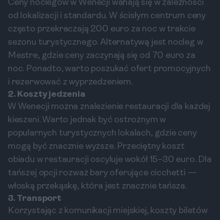
Ceny noclegów w Wenecji wahają się w zależności
od lokalizacji i standardu. W ścisłym centrum ceny
często przekraczają 200 euro za noc w trakcie
sezonu turystycznego. Alternatywą jest nocleg w
Mestre, gdzie ceny zaczynają się od 70 euro za
noc. Ponadto, warto poszukać ofert promocyjnych
i rezerwować z wyprzedzeniem.
2. Koszty jedzenia
W Wenecji można znalezienie restauracji dla każdej
kieszeni. Warto jednak być ostrożnym w
popularnych turystycznych lokalach, gdzie ceny
mogą być znacznie wyższe. Przeciętny koszt
obiadu w restauracji oscyluje wokół 15–30 euro. Dla
tańszej opcji rozważ bary oferujące cicchetti —
włoską przekąskę, która jest znacznie tańsza.
3. Transport
Korzystając z komunikacji miejskiej, koszty biletów