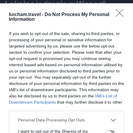
Lokalne jedzenie w Wenecji
Wenecja to raj dla smakoszy. Warto spróbować
kocham.travel -
Do Not Process My Personal
Information
lokalnych potraw oraz specjałów, które będą
idealnym dopełnieniem wizyty w tym pięknym
If you wish to opt-out of the sale, sharing to third parties, or
mieście. Oto kilka z nich:
processing of your personal or sensitive information for
1. Cicchetti
targeted advertising by us, please use the below opt-out
Cicchetti to małe przekąski, które można zjeść na
section to confirm your selection. Please note that after your
opt-out request is processed you may continue seeing
stojąco w barach. Często są podawane z winem i są
interest-based ads based on personal information utilized by
idealne na szybki lunch lub przystawkę. Te lokalne
us or personal information disclosed to third parties prior to
smakołyki różnią się w zależności od miejsca, w
your opt-out. You may separately opt-out of the further
disclosure of your personal information by third parties on the
którym się je zamawia, więc warto spróbować kilku
IAB’s list of downstream participants. This information may
różnych rodzajów.
also be disclosed by us to third parties on the
IAB’s List of
2. Risotto al Nero di Seppia
Downstream Participants
that may further disclose it to other
Risotto al Nero di Seppia to tradycyjne włoskie
third parties.
risotto z kalmarami. Charakteryzuje się nie tylko
Personal Data Processing Opt Outs
niesamowitym smakiem, ale także intensywnym
czarnym kolorem, co sprawia, że jest niezwykle
I want to opt-out of the Sharing of my