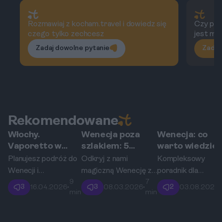
Rozmawiaj z kocham.travel i dowiedz się
Czy po
czego tylko zechcesz
jest mo
Zadaj dowolne pytanie
Zadaj
Rekomendowane
Włochy.
Wenecja poza
Wenecja: co
Wenecja
Wenecja
Wenecja
Vaporetto w
szlakiem: 5
warto wiedzieć
Wenecji – jak
ukrytych perełek,
przed podróżą.
Planujesz podróż do
Odkryj z nami
Kompleksowy
poruszać się po
które musisz
Wenecji i
magiczną Wenecję z
poradnik dla
kanałach i nie
odkryć
9
7
zastanawiasz się, jak
dala od tłumów. Ten
niezależnych
3
3
2
16.04.2026
•
08.03.2026
•
03.08.2026
•
przepłacić?
min
min
sprawnie poruszać
przewodnik
podróżników
się po tym
zaprowadzi Cię do
planujących wyjazd
wyjątkowym mieście
pięciu niezwykłych
Wenecji w sierpniu