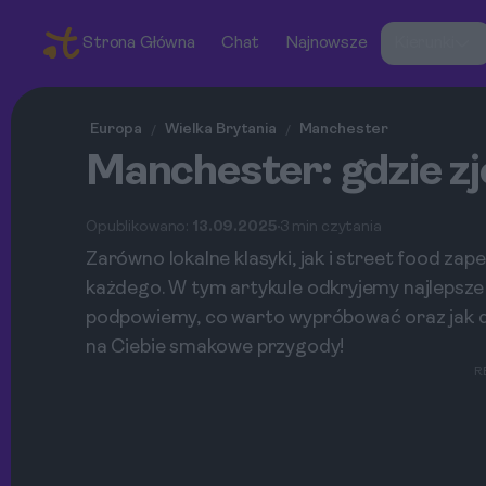
Strona Główna
Chat
Najnowsze
Kierunki
Europa
Wielka Brytania
Manchester
/
/
Manchester: gdzie zje
Opublikowano:
13.09.2025
3 min czytania
Zarówno lokalne klasyki, jak i street food z
każdego. W tym artykule odkryjemy najlepsze
podpowiemy, co warto wypróbować oraz jak d
na Ciebie smakowe przygody!
R