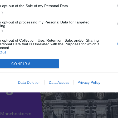
o opt-out of the Sale of my Personal Data.
In
ny. W centrum miasta można znaleźć zarówno
to opt-out of processing my Personal Data for Targeted
rystów preferujących lokalną atmosferę polecamy
ing.
tów. Dzielnice takie jak Northern Quarter czy
In
z bliskość do popularnych rynków i miejsc
o opt-out of Collection, Use, Retention, Sale, and/or Sharing
ersonal Data that Is Unrelated with the Purposes for which it
lected.
Out
CONFIRM
Data Deletion
Data Access
Privacy Policy
zego
w Manchesterze.