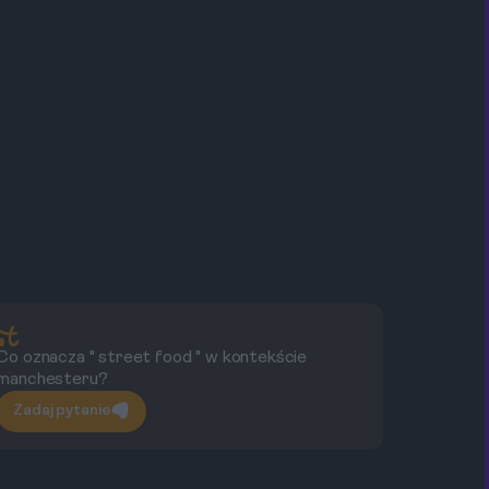
Co oznacza " street food " w kontekście
Gd
manchesteru?
m
Zadaj pytanie