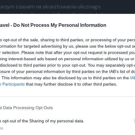
lepszym czasem na skosztowanie ulicznego
iesiącach odbywają się liczne festiwale kulinarne,
przyjemna pogoda sprzyja jedzeniu na świeżym
avel -
Do Not Process My Personal Information
ktywne.
to opt-out of the sale, sharing to third parties, or processing of your per
formation for targeted advertising by us, please use the below opt-out s
zięki doskonałej infrastrukturze komunikacyjnej.
r selection. Please note that after your opt-out request is processed y
ko Manchester lub przyjechać pociągiem z innych
eing interest-based ads based on personal information utilized by us or
disclosed to third parties prior to your opt-out. You may separately opt-
w mieście jest dobrze rozwinięty, oferując
losure of your personal information by third parties on the IAB’s list of
ularnych trasach, co ułatwia dostęp do różnych
. This information may also be disclosed by us to third parties on the
IA
Participants
that may further disclose it to other third parties.
nchesterze
 sprawia, że każdy turysta znajdzie coś dla
l Data Processing Opt Outs
zwyczaj od 5 do 10 funtów za posiłek. Jeśli chcesz
eć przygotowany budżet od 40 do 70 funtów na
o opt-out of the Sharing of my personal data.
Z kolei na tradycyjną kolację w lokalnej
In