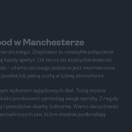
food w Manchesterze
ia ulicznego. Znajdziesz tu niezwykłe połączenie
ą każdy apetyt. Od tacos po azjatyckie bułeczki
a – oferta ulicznego jedzenia jest niezmierzona.
 posiłek lub pełną ucztę w luźnej atmosferze.
nym wyborem wyjątkowych dań. Tutaj można
okalni producenci sprzedają swoje wyroby. Z reguły
kty i prawdziwe skarby kulinarne. Warto skosztować
mieślniczych piw, które idealnie podkreślają