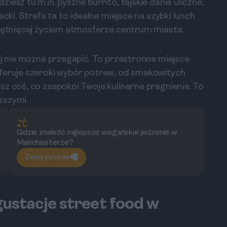
esz tu m.in. pyszne burrito, tajskie dania uliczne,
acki. Strefa ta to idealne miejsce na szybki lunch
 tętniącej życiem atmosferze centrum miasta.
ej nie można przegapić. To przestronne miejsce
Oferuje szeroki wybór potraw, od smakowitych
sz coś, co zaspokoi Twoje kulinarne pragnienia. To
iższymi.
Gdzie znaleźć najlepsze wegańskie jedzenie w
Manchesterze?
Zadaj pytanie
gustacje street food w