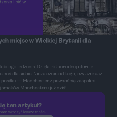
zenia i pić w
ch miejsc w Wielkiej Brytanii dla
obrego jedzenia. Dzięki różnorodnej ofercie
e coś dla siebie. Niezależnie od tego, czy szukasz
o posiłku — Manchester z pewnością zaspokoi
uj smaków Manchesteru już dziś!
ię ten artykuł?
 nam tworzyć lepsze treści.