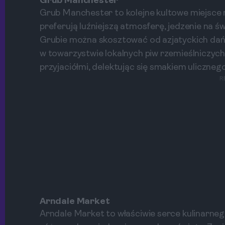
Grub Manchester
Grub Manchester to kolejne kultowe miejsce n
preferują luźniejszą atmosferę, jedzenie na ś
Grubie można skosztować od azjatyckich dań
w towarzystwie lokalnych piw rzemieślniczych.
przyjaciółmi, delektując się smakiem ulicznego
R
Arndale Market
Arndale Market to właściwie serce kulinarnego