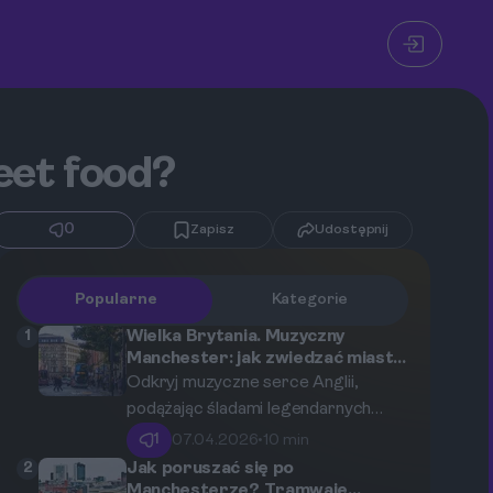
reet food?
0
Zapisz
Udostępnij
Popularne
Kategorie
1
Wielka Brytania. Muzyczny
Manchester: jak zwiedzać miasto
śladami Joy Division i Oasis?
Odkryj muzyczne serce Anglii,
podążając śladami legendarnych
zespołów, takich jak Joy Division i
1
07.04.2026
•
10 min
Oasis. Ten przewodnik zabierze Cię
2
Jak poruszać się po
w podróż po kultowych miejscach,
Manchesterze? Tramwaje