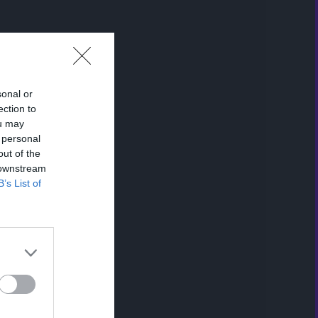
sonal or
ection to
ou may
 personal
out of the
 downstream
B’s List of