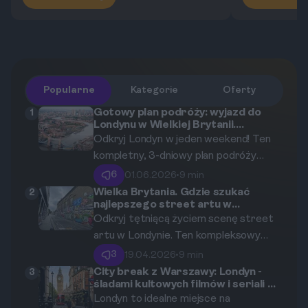
Popularne
Kategorie
Oferty
Gotowy plan podróży: wyjazd do
1
Londynu w Wielkiej Brytanii.
Kompletny plan na 3 dni zwiedzania.
Odkryj Londyn w jeden weekend! Ten
kompletny, 3-dniowy plan podróży
poprowadzi Cię przez ikoniczne
6
01.06.2026
•
9 min
zabytki, tętniące życiem dzielnice i
Wielka Brytania. Gdzie szukać
2
najlepszego street artu w
najlepsze kulinarne miejscówki. Idealny
Londynie? Przewodnik po
Odkryj tętniącą życiem scenę street
przewodnik dla osób odwiedzających
Shoreditch i nie tylko.
artu w Londynie. Ten kompleksowy
stolicę Wielkiej Brytanii po raz
przewodnik, stworzony przez lokalnych
pierwszy.
3
19.04.2026
•
9 min
ekspertów, poprowadzi Cię przez
City break z Warszawy: Londyn -
3
śladami kultowych filmów i seriali w
kolorowe ulice Shoreditch i wskaże
stolicy Wielkiej Brytanii
Londyn to idealne miejsce na
inne, mniej znane, ale równie