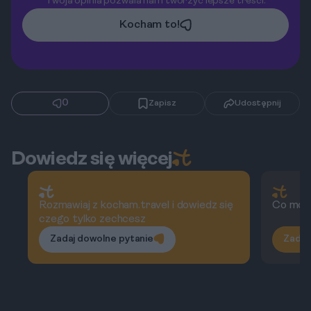
Twoja opinia pozwala nam tworzyć lepsze treści.
Kocham to!
0
Zapisz
Udostępnij
Dowiedz się więcej
Rozmawiaj z kocham.travel i dowiedz się
Co możn
czego tylko zechcesz
Zadaj dowolne pytanie
Zadaj