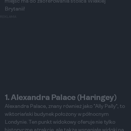
miejsc ma do zaoferowania stolica Wielkiej
Brytanii!
REKLAMA
1. Alexandra Palace (Haringey)
Alexandra Palace, znany również jako "Ally Pally", to
wiktoriański budynek położony w północnym
Londynie. Ten punkt widokowy oferuje nie tylko
historyczne atrakcje, ale także wspaniałe widoki na