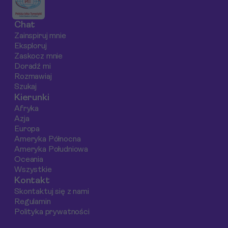
pierwszy.
przewodniki.
największych
kinowych hitów.
Chat
Doskonała baza
Zainspiruj mnie
noclegowa i spraw
Eksploruj
transport publiczn
Zaskocz mnie
sprawiają, że nawe
Doradź mi
Rozmawiaj
krótki wyjazd będz
Szukaj
pełen
Kierunki
niezapomnianych
Afryka
wrażeń.
Azja
Europa
Ameryka Północna
Ameryka Południowa
Oceania
Wszystkie
Kontakt
Skontaktuj się z nami
Regulamin
Polityka prywatności