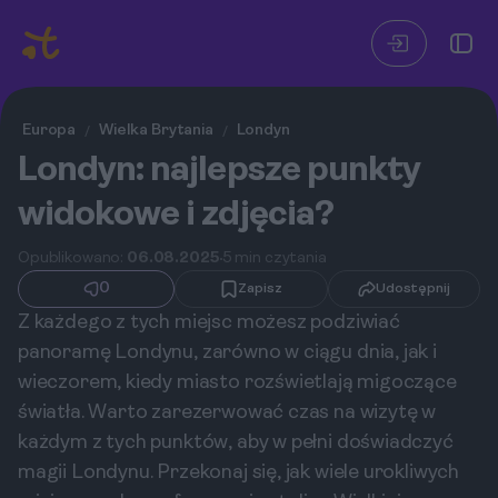
Europa
Wielka Brytania
Londyn
/
/
Londyn: najlepsze punkty
widokowe i zdjęcia?
Opublikowano:
06.08.2025
5 min czytania
0
Zapisz
Udostępnij
Z każdego z tych miejsc możesz podziwiać
panoramę Londynu, zarówno w ciągu dnia, jak i
wieczorem, kiedy miasto rozświetlają migoczące
światła. Warto zarezerwować czas na wizytę w
każdym z tych punktów, aby w pełni doświadczyć
magii Londynu. Przekonaj się, jak wiele urokliwych