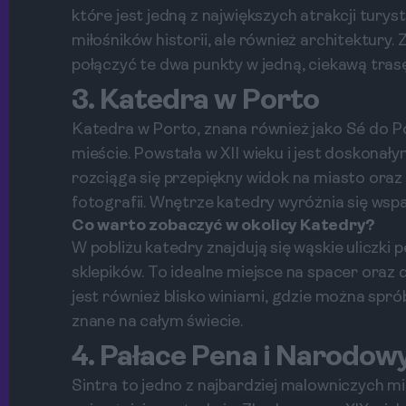
które jest jedną z największych atrakcji turys
miłośników historii, ale również architektury
połączyć te dwa punkty w jedną, ciekawą tra
3. Katedra w Porto
Katedra w Porto, znana również jako Sé do P
mieście. Powstała w XII wieku i jest doskonał
rozciąga się przepiękny widok na miasto oraz
fotografii. Wnętrze katedry wyróżnia się ws
Co warto zobaczyć w okolicy Katedry?
W pobliżu katedry znajdują się wąskie uliczki 
sklepików. To idealne miejsce na spacer oraz
jest również blisko winiarni, gdzie można spr
znane na całym świecie.
4. Pałace Pena i Narodow
Sintra to jedno z najbardziej malowniczych mi