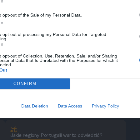
In
menty lokalnej fauny i flory. Niezależnie od tego,
o opt-out of the Sale of my Personal Data.
ostu odpocząć na świeżym powietrzu, Park Ria
In
a.
to opt-out of processing my Personal Data for Targeted
ing.
In
owiecznej architektury. Obiekt otaczają grube
e uliczki pełne białych domków. To miejsce
o opt-out of Collection, Use, Retention, Sale, and/or Sharing
ersonal Data that Is Unrelated with the Purposes for which it
k w epoce rycerskiej. To idealne miejsce na
lected.
Out
os?
CONFIRM
e również lokalne specjały, takie jak likier z
ej z licznych kawiarni. W okolicy odbywają się
ze bardziej wyjątkowym. Zwiedzanie zamku to
Data Deletion
Data Access
Privacy Policy
rzeżyć.
Jakie regiony Portugalii warto odwiedzić?