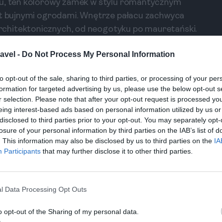
ku, ten kolorowy zamek w stylu romantycznym
est bujnymi ogrodami. Wnętrze pałacu zachwyca
chitektonicznych, od neogotyku po mauretański.
aczyć Zamek Maurów (Castelo dos Mouros), który
avel -
Do Not Process My Personal Information
orię. Po zwiedzaniu pałacu i zamku, możesz udać
to opt-out of the sale, sharing to third parties, or processing of your per
y, które są pełne urokliwych kawiarenek i
formation for targeted advertising by us, please use the below opt-out s
r selection. Please note that after your opt-out request is processed y
eing interest-based ads based on personal information utilized by us or
disclosed to third parties prior to your opt-out. You may separately opt-
ych obszarów chronionych w Portugalii,
losure of your personal information by third parties on the IAB’s list of
. This information may also be disclosed by us to third parties on the
IA
ce dla miłośników przyrody i ornitologów. Park
Participants
that may further disclose it to other third parties.
 co stwarza niezwykłe warunki do życia dla wielu
 podziwiać również bogatą roślinność oraz udać
l Data Processing Opt Outs
takich jak obserwacja ptaków, wycieczki łodzią
o opt-out of the Sharing of my personal data.
nym przewodnikiem po tym miejscu jest