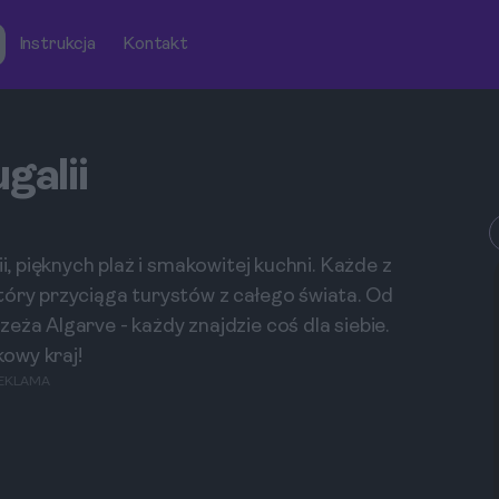
Instrukcja
Kontakt
galii
i, pięknych plaż i smakowitej kuchni. Każde z
tóry przyciąga turystów z całego świata. Od
eża Algarve - każdy znajdzie coś dla siebie.
kowy kraj!
EKLAMA