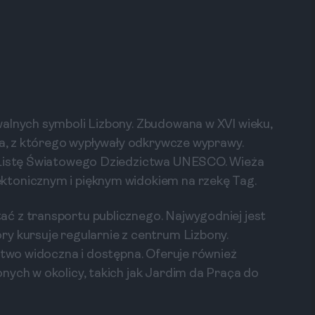
walnych symboli Lizbony. Zbudowana w XVI wieku,
sca, z którego wypływały odkrywcze wyprawy.
a Listę Światowego Dziedzictwa UNESCO. Wieża
ktonicznym i pięknym widokiem na rzekę Tag.
ć z transportu publicznego. Najwygodniej jest
y kursuje regularnie z centrum Lizbony.
łatwo widoczna i dostępna. Oferuje również
nych w okolicy, takich jak Jardim da Praça do