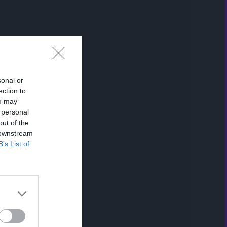
sonal or
ection to
ou may
 personal
out of the
 downstream
B’s List of