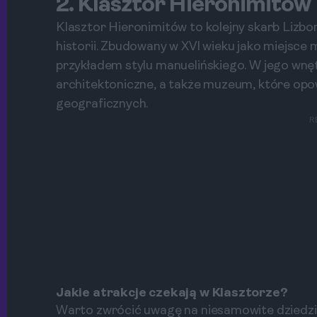
2. Klasztor Hieronimitów
Klasztor Hieronimitów to kolejny skarb Lizbon
historii. Zbudowany w XVI wieku jako miejsce 
przykładem stylu manuelińskiego. W jego wnęt
architektoniczne, a także muzeum, które opowi
geograficznych.
R
Jakie atrakcje czekają w Klasztorze?
Warto zwrócić uwagę na niesamowite dziedz