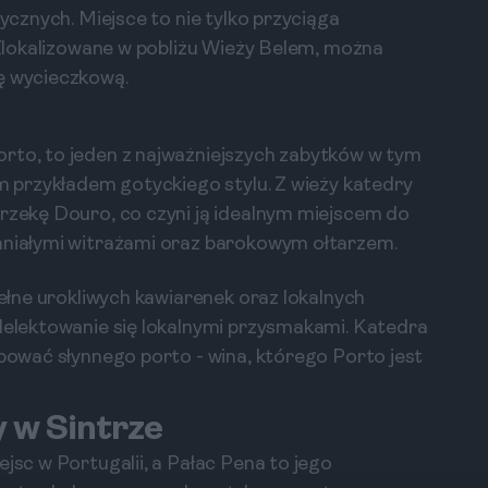
tycznych. Miejsce to nie tylko przyciąga
. Zlokalizowane w pobliżu Wieży Belem, można
sę wycieczkową.
orto, to jeden z najważniejszych zabytków w tym
ym przykładem gotyckiego stylu. Z wieży katedry
 rzekę Douro, co czyni ją idealnym miejscem do
paniałymi witrażami oraz barokowym ołtarzem.
pełne urokliwych kawiarenek oraz lokalnych
 delektowanie się lokalnymi przysmakami. Katedra
óbować słynnego porto - wina, którego Porto jest
y w Sintrze
ejsc w Portugalii, a Pałac Pena to jego