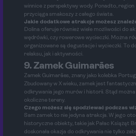
winnice z perspektywy wody. Ponadto, region t
przyciąga smakoszy z całego świata.
Jakie dodatkowe atrakcje możesz znaleźć
Dolina oferuje również wiele możliwości do ak
wędrówki, czy rowerowe wycieczki. Można równ
organizowane są degustacje i wycieczki. To 
relaksu, jak i aktywności.
9. Zamek Guimarães
Zamek Guimarães, znany jako kolebka Portugali
Zbudowany w X wieku, zamek jest fantastyczn
odkrywania jego murów i historii. Stąd można
okoliczne tereny.
Czego możesz się spodziewać podczas w
Sam zamek to nie jedyna atrakcja. W jego otoc
historyczne obiekty, takie jak Pałac Książąt
doskonała okazja do odkrywania nie tylko zabyt