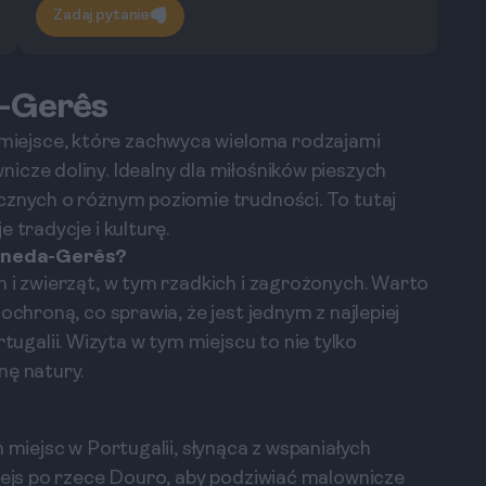
Zadaj pytanie
a-Gerês
iejsce, które zachwyca wieloma rodzajami
icze doliny. Idealny dla miłośników pieszych
cznych o różnym poziomie trudności. To tutaj
 tradycje i kulturę.
eneda-Gerês?
n i zwierząt, w tym rzadkich i zagrożonych. Warto
ochroną, co sprawia, że jest jednym z najlepiej
galii. Wizyta w tym miejscu to nie tylko
nę natury.
 miejsc w Portugalii, słynąca z wspaniałych
 rejs po rzece Douro, aby podziwiać malownicze