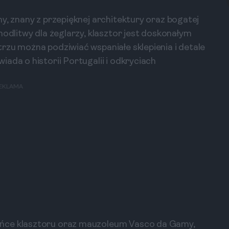
y, znany z przepięknej architektury oraz bogatej
modlitwy dla żeglarzy, klasztor jest doskonałym
rzu można podziwiać wspaniałe sklepienia i detale
ada o historii Portugalii i odkryciach
EKLAMA
ińce klasztoru oraz mauzoleum Vasco da Gamy,