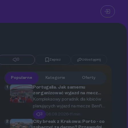
0
Zapisz
Udostępnij
Popularne
Kategorie
Oferty
1
Portugalia. Jak samemu
zorganizować wyjazd na mecz
Benfiki w Lizbonie: zakup biletów,
Kompleksowy poradnik dla kibiców
terminy spotkań i stadionowa
planujących wyjazd na mecze Benfiki
logistyka
Lizbona na słynnym Estádio da Luz.
3
06.08.2026
•
11 min
2
City break z Krakowa: Porto - co
zobaczyć za darmo? Przewodnik