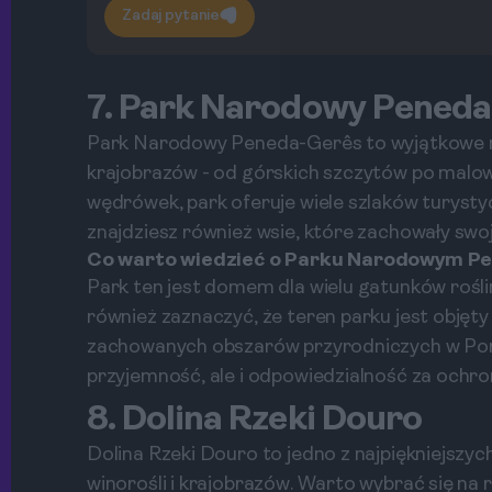
Zadaj pytanie
7. Park Narodowy Pened
Park Narodowy Peneda-Gerês to wyjątkowe m
krajobrazów - od górskich szczytów po malown
wędrówek, park oferuje wiele szlaków turysty
znajdziesz również wsie, które zachowały swoje
Co warto wiedzieć o Parku Narodowym P
Park ten jest domem dla wielu gatunków rośli
również zaznaczyć, że teren parku jest objęty 
zachowanych obszarów przyrodniczych w Portu
przyjemność, ale i odpowiedzialność za ochro
8. Dolina Rzeki Douro
Dolina Rzeki Douro to jedno z najpiękniejszych
winorośli i krajobrazów. Warto wybrać się na