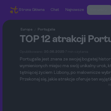
Strona Główna
Chat
Najnowsze
Kierunki
Europa
Portugalia
/
TOP 12 atrakcji Portu
Opublikowano:
30.06.2025
7 min czytania
Portugalia jest znana ze swojej bogatej histori
wymienionych miejsc ma swój unikalny urok, k
tętniącej życiem Lizbony, po malownicze wybrz
Przekonaj się, jakie atrakcje oferuje ten wyjąt
R