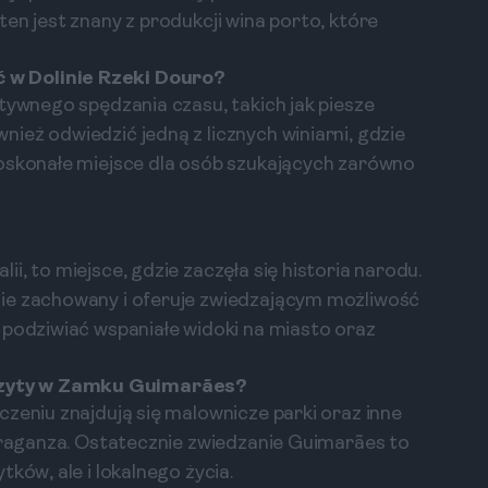
en jest znany z produkcji wina porto, które
 w Dolinie Rzeki Douro?
tywnego spędzania czasu, takich jak piesze
ież odwiedzić jedną z licznych winiarni, gdzie
doskonałe miejsce dla osób szukających zarówno
i, to miejsce, gdzie zaczęła się historia narodu.
ie zachowany i oferuje zwiedzającym możliwość
 podziwiać wspaniałe widoki na miasto oraz
izyty w Zamku Guimarães?
zeniu znajdują się malownicze parki oraz inne
 Braganza. Ostatecznie zwiedzanie Guimarães to
ków, ale i lokalnego życia.