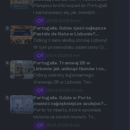
po bezpłatnych atrakcjach
Planujesz krótki wypad do Portugalii
portugalskiego miasta.
i zastanawiasz się, jak zwiedzić
Porto bez nadwyrężania budżetu?
3
28.06.2026
•
8 min
Ten przewodnik udowodni Ci, że
3
Portugalia. Gdzie zjeść najlepsze
miasto słynące z kolorowych
Pastéis de Nata w Lizbonie?
Przewodnik po kultowych
kamienic, majestatycznych mostów
Odkryj z nami słodką stronę Lizbony!
cukierniach.
i artystycznej atmosfery oferuje
W tym przewodniku zabierzemy Cię
mnóstwo atrakcji całkowicie za
w podróż po najlepszych cukierniach
3
21.04.2026
•
9 min
darmo. Odkryj z nami, jak
serwujących legendarne Pastéis de
4
Portugalia. Tramwaj 28 w
zaplanować idealny city break z
Nata. Dowiedz się, gdzie znaleźć te
Lizbonie: jak uniknąć tłumów i co
zobaczyć na trasie?
Krakowa i cieszyć się magią Porto,
najbardziej kremowe, chrupiące i
Odkryj sekrety legendarnego
nie wydając ani jednego euro na
niezapomniane babeczki, które są
tramwaju 28 w Lizbonie. Ten
bilety wstępu.
kwintesencją portugalskich
przewodnik pokaże Ci, jak cieszyć
3
09.04.2026
•
10 min
deserów.
się podróżą bez tłumów, gdzie kupić
5
Portugalia. Gdzie w Porto
bilety, na co uważać i jakie magiczne
znaleźć najpiękniejsze azulejos?
Przewodnik z mapą po mieście
zakątki miasta zobaczysz po
Porto to miasto, które opowiada
błękitnych płytek.
drodze.
historie na swoich murach. To
właśnie tu, na fasadach kościołów,
2
15.05.2026
•
9 min