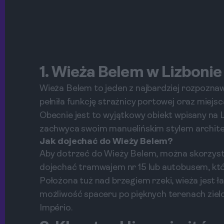
1. Wieża Belem w Lizbonie
Wieża Belem to jeden z najbardziej rozpozna
pełniła funkcję strażnicy portowej oraz miej
Obecnie jest to wyjątkowy obiekt wpisany n
zachwyca swoim manuelińskim stylem archite
Jak dojechać do Wieży Belem?
Aby dotrzeć do Wieży Belem, można skorzysta
dojechać tramwajem nr 15 lub autobusem, któr
Położona tuż nad brzegiem rzeki, wieża jest 
możliwość spaceru po pięknych terenach zielo
Império.