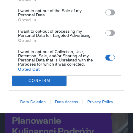
swymi ogrodami, malowniczym portem
0
25.10.2025
•
3 min
oraz pięknymi widokami na morze.
I want to opt-out of the Sale of my
Personal Data.
Wybierz się na 9-dniowy wypad do
Opted In
Funchal, aby poznać tę malowniczą
destynację pełną przygód i relaksu.
I want to opt-out of processing my
Personal Data for Targeted Advertising.
Opted In
I want to opt-out of Collection, Use,
Retention, Sale, and/or Sharing of my
Personal Data that Is Unrelated with the
Purposes for which it was collected.
Opted Out
CONFIRM
Data Deletion
Data Access
Privacy Policy
Planowanie
Kulinarnej Podróży