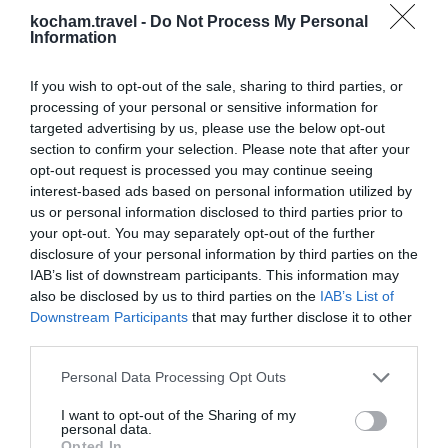
opcjach transportu publicznego,
Portugalia. Kąpieliska i plaże w
2
kocham.travel -
Do Not Process My Personal
Funchal: Gdzie popływać w oceanie?
biletach oraz wynajmie samochodu, co
Information
Funchal, stolica Madery, to miejsce,
pomoże Ci lepiej zaplanować swoją
które zachwyca niesamowitymi plażami
podróż i odkryć najpiękniejsze zakątki
If you wish to opt-out of the sale, sharing to third parties, or
i kąpieliskami. Te naturalne skarby,
processing of your personal or sensitive information for
wyspy.
1
13.02.2026
•
4 min
otoczone malowniczymi krajobrazami,
targeted advertising by us, please use the below opt-out
Portugalia. Funchal poza szlakiem:
3
section to confirm your selection. Please note that after your
Odkryj ukryte perełki stolicy
oferują zarówno głębokie, błękitne
Madery
opt-out request is processed you may continue seeing
Ten przewodnik to zaproszenie do
wody, jak i bezpieczne miejsca do
interest-based ads based on personal information utilized by
Funchal, jakiego nie znają zwykli turyści.
pływania, które są dostępne dla
us or personal information disclosed to third parties prior to
Odkryj ze mną sekretne zaułki,
każdego. Bez względu na to, czy jesteś
0
01.03.2026
•
9 min
your opt-out. You may separately opt-out of the further
autentyczne smaki i miejsca z duszą,
miłośnikiem sportów wodnych,
Funchal z dziećmi: Atrakcje dla
4
disclosure of your personal information by third parties on the
rodzin w stolicy Madery
które sprawią, że zakochasz się w
nurkowania, czy po prostu szukasz
IAB’s list of downstream participants. This information may
Funchal, malownicza stolica Madery, to
stolicy Madery na nowo.
miejsca do relaksu i opalania, Funchal
also be disclosed by us to third parties on the
IAB’s List of
doskonała lokalizacja dla rodzin z
Downstream Participants
that may further disclose it to other
ma wszystko, co potrzebne na idealne
dziećmi. Oferuje niezliczone atrakcje,
third parties.
0
20.11.2025
•
3 min
wakacje.
które będą przyjemnością zarówno dla
City Break w Funchal: Weekend w
5
Personal Data Processing Opt Outs
'Ogrodzie Atlantyku'
najmłodszych, jak i dorosłych. Już teraz
Funchal to stolicy Madery, znana jako
odkryj, jakie magiczne miejsca czekają
I want to opt-out of the Sharing of my
'Ogród Atlantyku'. Miasto zachwyca
personal data.
na Ciebie i Twoje dzieci!
Opted In