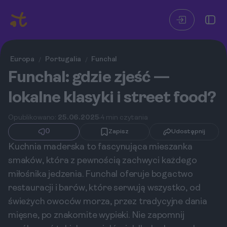
Europa
Portugalia
Funchal
/
/
Funchal: gdzie zjeść —
lokalne klasyki i street food?
Opublikowano:
25.06.2025
4 min czytania
0
Zapisz
Udostępnij
Kuchnia maderska to fascynująca mieszanka
smaków, która z pewnością zachwyci każdego
miłośnika jedzenia. Funchal oferuje bogactwo
restauracji i barów, które serwują wszystko, od
świeżych owoców morza, przez tradycyjne dania
mięsne, po znakomite wypieki. Nie zapomnij