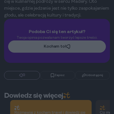
cię w kulinarnej podróży w sercu Madery. Oto
miejsce, gdzie jedzenie jest nie tylko zaspokajaniem
głodu, ale celebracją kultury i tradycji.
Podoba Ci się ten artykuł?
Twoja opinia pozwala nam tworzyć lepsze treści.
Kocham to!
0
Zapisz
Udostępnij
Dowiedz się więcej
Rozmawiaj z kocham.travel i dowiedz się
Co możn