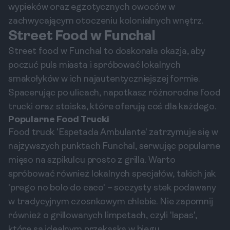
wypieków oraz egzotycznych owoców w
zachwycającym otoczeniu kolonialnych wnętrz.
Street Food w Funchal
Street food w Funchal to doskonała okazja, aby
poczuć puls miasta i spróbować lokalnych
smakołyków w ich najautentyczniejszej formie.
Spacerując po ulicach, napotkasz różnorodne food
trucki oraz stoiska, które oferują coś dla każdego.
Popularne Food Trucki
Food truck 'Espetada Ambulante' zatrzymuje się w
najżywszych punktach Funchal, serwując popularne
mięso na szpikulcu prosto z grilla. Warto
spróbować również lokalnych specjałów, takich jak
'prego no bolo do caco' – soczysty stek podawany
w tradycyjnym czosnkowym chlebie. Nie zapomnij
również o grillowanych limpetach, czyli 'lapas',
które są idealnym przekąską w biegu.