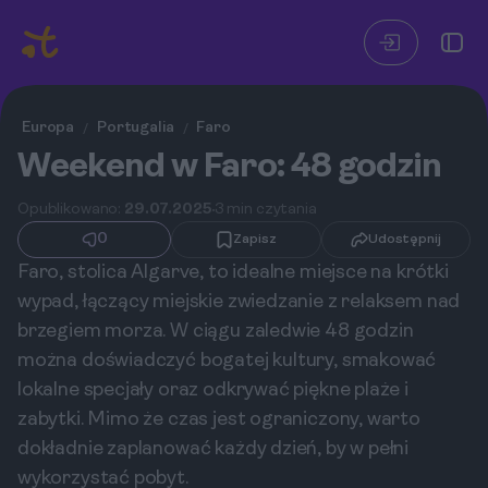
Europa
Portugalia
Faro
/
/
Weekend w Faro: 48 godzin
Opublikowano:
29.07.2025
3 min czytania
0
Zapisz
Udostępnij
Faro, stolica Algarve, to idealne miejsce na krótki
wypad, łączący miejskie zwiedzanie z relaksem nad
brzegiem morza. W ciągu zaledwie 48 godzin
można doświadczyć bogatej kultury, smakować
lokalne specjały oraz odkrywać piękne plaże i
zabytki. Mimo że czas jest ograniczony, warto
dokładnie zaplanować każdy dzień, by w pełni
wykorzystać pobyt.