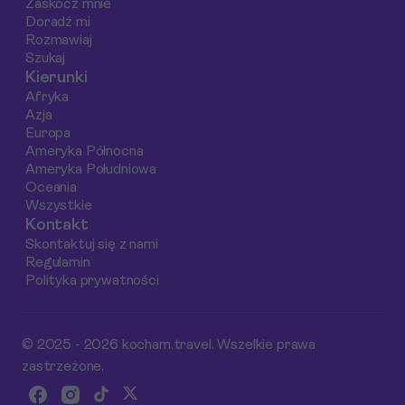
Zaskocz mnie
urokliwym mieście.
Doradź mi
Rozmawiaj
Szukaj
Kierunki
Afryka
Azja
Europa
Ameryka Północna
Ameryka Południowa
Oceania
Wszystkie
Kontakt
Skontaktuj się z nami
Regulamin
Polityka prywatności
© 2025 - 2026 kocham.travel. Wszelkie prawa
zastrzeżone.