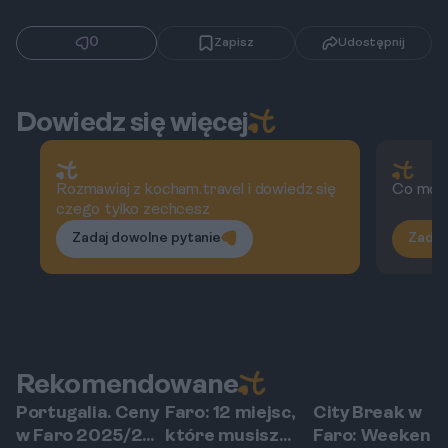
0
Zapisz
Udostępnij
Dowiedz się więcej
Rozmawiaj z kocham.travel i dowiedz się
Co możn
czego tylko zechcesz
Zadaj dowolne pytanie
Zadaj
Rekomendowane
Portugalia. Ceny
Faro: 12 miejsc,
City Break w
Faro
Faro
Faro
w Faro 2025/26:
które musisz
Faro: Weekend