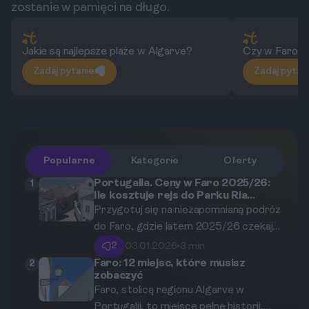
zostanie w pamięci na długo.
Jakie są najlepsze plaże w Algarve?
Czy w Faro są
Zadaj pytanie
Zadaj pytan
Popularne
Kategorie
Oferty
Portugalia. Ceny w Faro 2025/26:
1
Ile kosztuje rejs do Parku Ria
Formosa, obiad i transport?
Przygotuj się na niezapomnianą podróż
do Faro, gdzie latem 2025/26 czekają
na Ciebie wyjątkowe przygody i
2
03.01.2026
•
3 min
niepowtarzalne doznania kulinarno-
Faro: 12 miejsc, które musisz
2
zobaczyć
wizualne. W tym artykule odkryjesz
Faro, stolicą regionu Algarve w
ceny rejsów do malowniczego Parku
Portugalii, to miejsce pełne historii,