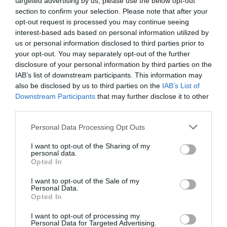
targeted advertising by us, please use the below opt-out
zaznajamiając się z lokalną fauną i florą,
section to confirm your selection. Please note that after your
przedstawimy najlepsze miejsca, w
opt-out request is processed you may continue seeing
a także ciesząc się ekologicznym
których możesz zasmakować w
interest-based ads based on personal information utilized by
transportem na pokładzie łodzi zasilanej
autentycznych potrawach, a także
us or personal information disclosed to third parties prior to
energią słoneczną.
podzielimy się praktycznymi
your opt-out. You may separately opt-out of the further
wskazówkami, aby Twoja kulinarna
disclosure of your personal information by third parties on the
podróż po Faro była niezapomniana.
IAB’s list of downstream participants. This information may
also be disclosed by us to third parties on the
IAB’s List of
Downstream Participants
that may further disclose it to other
third parties.
Personal Data Processing Opt Outs
I want to opt-out of the Sharing of my
personal data.
Opted In
Zaplanuj swoją
I want to opt-out of the Sale of my
podróż do Faro!
Personal Data.
Opted In
Odkryj wszystkie uroki Faro i
skorzystaj z naszej pomocy w
I want to opt-out of processing my
Personal Data for Targeted Advertising.
zaplanowaniu idealnej wycieczki.