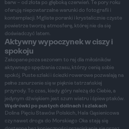
barw – od złota po głęboką czerwień. Te pory roku
oferują niepowtarzalne warunki do fotografii i
kontemplacji. Mgliste poranki i krystalicznie czyste
powietrze tworzą atmosferę, której nie da się
doświadczyć latem.
Aktywny wypoczynek w ciszy i
spokoju
Zakopane poza sezonem to raj dla miłośników
aktywnego spędzania czasu, którzy cenią sobie
spokój. Puste szlaki i ścieżki rowerowe pozwalają na
pełne zanurzenie się w pięknie tatrzańskiej
przyrody. To czas, kiedy góry należą do Ciebie, a
jedynym dźwiękiem jest szum wiatru i śpiew ptaków.
Wędrówki po pustych dolinach i szlakach
Dolina Pięciu Stawów Polskich, Hala Gąsienicowa
czy nawet droga do Morskiego Oka stają się
dostępne bez konieczności przeciskania się przez