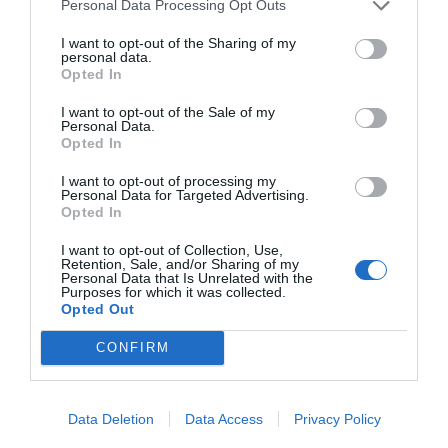
Personal Data Processing Opt Outs
długo pozostaje w pamięci.
I want to opt-out of the Sharing of my
Moskole, hałuski i inne lokalne specjały
personal data.
Kuchnia podhalańska to znacznie więcej niż
Opted In
oscypek i kwaśnica. Warto spróbować moskoli –
I want to opt-out of the Sale of my
placków z gotowanych ziemniaków pieczonych na
Personal Data.
Opted In
blasze, podawanych z masłem czosnkowym. Innym
ciekawym daniem są hałuski, czyli kluseczki
I want to opt-out of processing my
Personal Data for Targeted Advertising.
ziemniaczane, często serwowane z bryndzą.
Opted In
Relaks i regeneracja w górskim
I want to opt-out of Collection, Use,
Retention, Sale, and/or Sharing of my
klimacie
Personal Data that Is Unrelated with the
Purposes for which it was collected.
Górskie powietrze, spokój i piękne widoki to idealne
Opted Out
warunki do głębokiego relaksu i regeneracji sił.
CONFIRM
Poza sezonem, gdy presja czasu i tłumów znika,
można w pełni skupić się na odnowie biologicznej i
psychicznym odpoczynku. Zakopiańskie centra
Data Deletion
Data Access
Privacy Policy
wellness i termy oferują wtedy wyjątkową