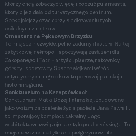
którzy chcą zobaczyć więcej i poczuć puls miasta,
który bije z dala od turystycznego centrum.
Spokojniejszy czas sprzyja odkrywaniu tych
unikalnych zakątków.
Cmentarz na Pęksowym Brzyzku
To miejsce niezwykłe, pełne zadumy i historii. Na tej
zabytkowej nekropolii spoczywają zasłużeni dla
Zakopanego i Tatr – artyści, pisarze, ratownicy
górscy i sportowcy. Spacer alejkami wśród
artystycznych nagrobków to poruszająca lekcja
historii regionu.
Sanktuarium na Krzeptówkach
Sanktuarium Matki Bożej Fatimskiej, zbudowane
jako wotum za ocalenie życia papieża Jana Pawła II,
to imponujący kompleks sakralny. Jego
architektura nawiązuje do stylu podhalańskiego. To
miejsce ważne nie tylko dla pielgrzymów, ale i