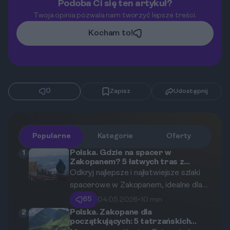
Podoba Ci się ten artykuł?
Twoja opinia pozwala nam tworzyć lepsze treści.
Kocham to!
0
Zapisz
Udostępnij
Popularne
Kategorie
Oferty
Polska. Gdzie na spacer w
1
Zakopanem? 5 łatwych tras z
pięknymi widokami, idealnych na
Odkryj najlepsze i najłatwiejsze szlaki
początek.
spacerowe w Zakopanem, idealne dla
rodzin z dziećmi i osób
65
04.05.2026
•
10 min
rozpoczynających swoją przygodę z
Polska. Zakopane dla
2
początkujących: 5 tatrzańskich
Tatrami. Przygotowaliśmy