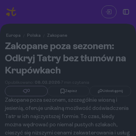
Europa
Polska
Zakopane
/
/
Zakopane poza sezonem:
Odkryj Tatry bez tłumów na
Krupówkach
Opublikowano:
08.03.2026
7 min czytania
0
Zapisz
Udostępnij
Zakopane poza sezonem, szczególnie wiosną i
jesienią, oferuje unikalną możliwość doświadczenia
Tatr w ich najczystszej formie. To czas, kiedy
można wędrować po niemal pustych szlakach,
cieszyć się niższymi cenami zakwaterowania i usług