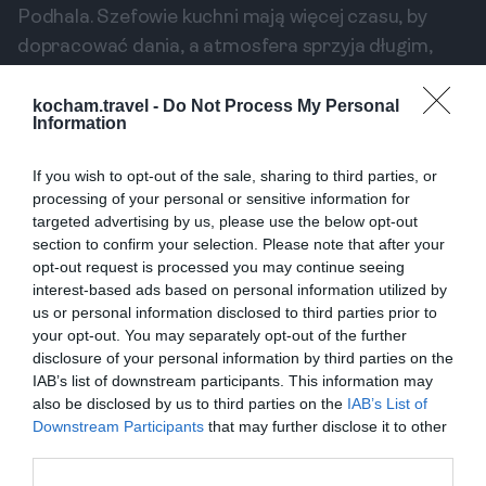
Podhala. Szefowie kuchni mają więcej czasu, by
dopracować dania, a atmosfera sprzyja długim,
relaksującym biesiadom przy kominku.
Regionalne karczmy bez rezerwacji
kocham.travel -
Do Not Process My Personal
Information
Znalezienie wolnego stolika w najlepszych
zakopiańskich karczmach bywa latem i zimą
If you wish to opt-out of the sale, sharing to third parties, or
wyzwaniem. Poza sezonem możesz spontanicznie
processing of your personal or sensitive information for
wybrać się na kolację i bez problemu spróbować
targeted advertising by us, please use the below opt-out
section to confirm your selection. Please note that after your
wyśmienitej kwaśnicy, placków po zbójnicku czy
opt-out request is processed you may continue seeing
jagnięciny. Obsługa ma więcej czasu, by
interest-based ads based on personal information utilized by
opowiedzieć o serwowanych daniach.
us or personal information disclosed to third parties prior to
Degustacja oscypka prosto od bacy
your opt-out. You may separately opt-out of the further
disclosure of your personal information by third parties on the
Wiosenny i jesienny redyk, czyli wypas owiec, to
IAB’s list of downstream participants. This information may
czas, kiedy powstają najlepsze sery. Warto
also be disclosed by us to third parties on the
IAB’s List of
odwiedzić bacówkę, by zobaczyć proces wyrobu
Downstream Participants
that may further disclose it to other
oscypka i spróbować go jeszcze ciepłego, prosto z
third parties.
wędzarni. To autentyczne doświadczenie, które na