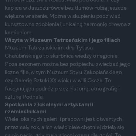
Witkiewicza. Willa Koliba, Willa pod Jedlami czy
kaplica w Jaszczurówce bez tłumów robią jeszcze
większe wrażenie. Można w skupieniu podziwiać
kunsztowne zdobienia i unikalną harmonię drewna z
kamieniem.
Wizyta w Muzeum Tatrzańskim i jego filiach
Muzeum Tatrzańskie im. dra Tytusa
Chałubińskiego to skarbnica wiedzy o regionie.
Poza sezonem można bez pośpiechu zwiedzać jego
liczne filie, w tym Muzeum Stylu Zakopiańskiego
czy Galerię Sztuki XX wieku w willi Oksza. To
fascynująca podróż przez historię, etnografię i
sztukę Podhala.
Spotkania z lokalnymi artystami i
rzemieślnikami
Wiele lokalnych galerii i pracowni jest otwartych
przez cały rok, a ich właściciele chętniej dzielą się
swoją pasją, gdy mają więcej czasu dla gości. To