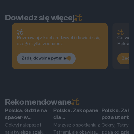
Tatrach.
Dowiedz się więcej
Rozmawiaj z kocham.travel i dowiedz się
Co wart
czego tylko zechcesz
Pęksow
Zadaj dowolne pytanie
Zadaj
Rekomendowane
Polska. Gdzie na
Polska. Zakopane
Polska. Zak
Zakopane
Zakopane
Zakopane
spacer w
dla
poza utarty
Zakopanem? 5
początkujących: 5
szlakiem. 5 
Odkryj najlepsze i
Marzysz o spotkaniu z
Odkryj Tatry n
łatwych tras z
tatrzańskich
znanych tra
najłatwiejsze szlaki
Tatrami, ale obawiasz
z dala od zgiełk