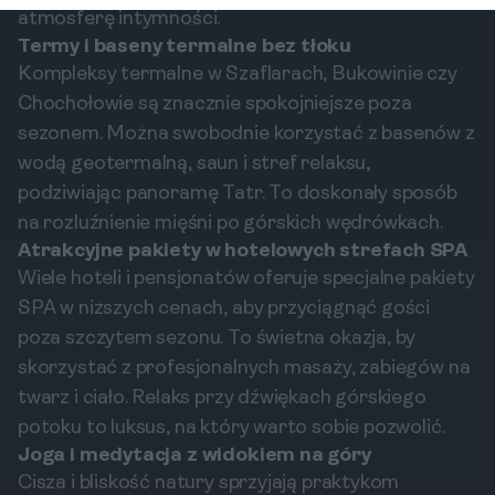
atmosferę intymności.
Termy i baseny termalne bez tłoku
Kompleksy termalne w Szaflarach, Bukowinie czy
Chochołowie są znacznie spokojniejsze poza
sezonem. Można swobodnie korzystać z basenów z
wodą geotermalną, saun i stref relaksu,
podziwiając panoramę Tatr. To doskonały sposób
na rozluźnienie mięśni po górskich wędrówkach.
Atrakcyjne pakiety w hotelowych strefach SPA
Wiele hoteli i pensjonatów oferuje specjalne pakiety
SPA w niższych cenach, aby przyciągnąć gości
poza szczytem sezonu. To świetna okazja, by
skorzystać z profesjonalnych masaży, zabiegów na
twarz i ciało. Relaks przy dźwiękach górskiego
potoku to luksus, na który warto sobie pozwolić.
Joga i medytacja z widokiem na góry
Cisza i bliskość natury sprzyjają praktykom