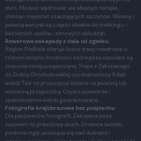
tłum. Możesz wędrować we własnym tempie,
chłonąc majestat otaczających szczytów. Wiosną i
jesienią warunki są często idealne do trekkingu –
bez letnich upałów i zimowych oblodzeń.
Rowerowe eskapady z dala od zgiełku
Region Podhala oferuje liczne trasy rowerowe o
różnym stopniu trudności, które poza sezonem są
znacznie mniej uczęszczane. Trasa z Zakopanego
do Doliny Chochołowskiej czy malowniczy Szlak
wokół Tatr to propozycje idealne na jesienną lub
wiosenną przejażdżkę. Czyste powietrze i
spektakularne widoki gwarantowane.
Fotografia krajobrazowa bez pośpiechu
Dla pasjonatów fotografii, Zakopane poza
sezonem to prawdziwy skarb. Zmienne światło,
poranne mgły unoszące się nad dolinami i