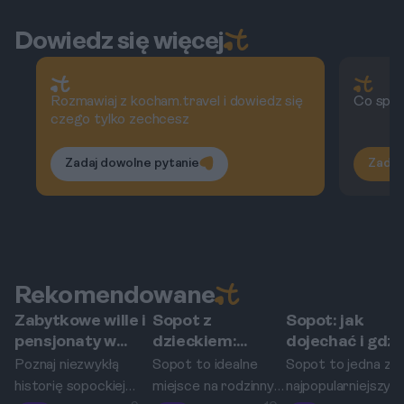
Dowiedz się więcej
Rozmawiaj z kocham.travel i dowiedz się
Co spra
czego tylko zechcesz
Zadaj dowolne pytanie
Zadaj
Rekomendowane
Zabytkowe wille i
Sopot z
Sopot: jak
Sopot
Sopot
Sopot
pensjonaty w
dzieckiem:
dojechać i gdzi
Sopocie.
atrakcje i
spać —
Poznaj niezwykłą
Sopot to idealne
Sopot to jedna z
Odkrywamy
miejsca, w
przejrzysty
historię sopockiej
miejsce na rodzinny
najpopularniejszyc