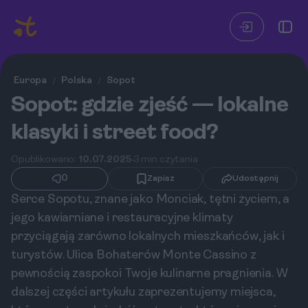
Europa
Polska
Sopot
/
/
Sopot: gdzie zjeść — lokalne
klasyki i street food?
Opublikowano:
10.07.2025
3 min czytania
0
Zapisz
Udostępnij
Serce Sopotu, znane jako Monciak, tętni życiem, a
jego kawiarniane i restauracyjne klimaty
przyciągają zarówno lokalnych mieszkańców, jak i
turystów. Ulica Bohaterów Monte Cassino z
pewnością zaspokoi Twoje kulinarne pragnienia. W
dalszej części artykułu zaprezentujemy miejsca,