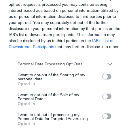
opt-out request is processed you may continue seeing
pomoże Ci odkryć najlepsze atrakcje
2
18.06.2026
•
10 min
interest-based ads based on personal information utilized by
dla dzieci, od słynnego molo i
Sopot: jak dojechać i gdzie spać —
3
us or personal information disclosed to third parties prior to
przejrzysty plan?
piaszczystych plaż, po ukryte parki,
your opt-out. You may separately opt-out of the further
Sopot to jedna z najpopularniejszych
place zabaw i miejsca pełne kultury,
disclosure of your personal information by third parties on the
miejscowości nadmorskich w Polsce,
zapewniając, że nikt nie będzie się
IAB’s list of downstream participants. This information may
znana z pięknych plaż, tętniącego
also be disclosed by us to third parties on the
IAB’s List of
nudził.
1
22.07.2025
•
6 min
życiem molo oraz wielu atrakcji
Downstream Participants
that may further disclose it to other
Sopot: najlepsze punkty widokowe i
4
third parties.
zdjęcia?
turystycznych. W tym artykule
W Sopot można znaleźć wiele pięknych
poznasz najlepsze sposoby na dojazd
Personal Data Processing Opt Outs
punktów widokowych, które oferują
do Sopotu oraz odkryjesz pięć
zachwycające widoki na miasto oraz
przystępnych noclegów blisko plaży.
0
31.08.2025
•
4 min
I want to opt-out of the Sharing of my
personal data.
Zatokę Gdańską. Z artykułu dowiesz
Niezależnie od tego, czy planujesz
Sopot: co zobaczyć w 48 godzin?
5
Opted In
się, gdzie szukać najlepszych miejsc do
Sopot to malowniczy nadmorski
weekendowy wypad, czy dłuższy
podziwiania panoramy oraz jakie zdjęcia
kurort, który kusi turystów nie tylko
I want to opt-out of the Sale of my
pobyt, nasz przewodnik ułatwi Ci
Personal Data.
warto tam robić.
pięknymi plażami, ale również bogatą
podjęcie decyzji.
0
17.07.2025
•
5 min
Opted In
historią oraz niezliczonymi atrakcjami.
I want to opt-out of processing my
W ciągu 48 godzin można tu odkryć
Personal Data for Targeted Advertising.
zarówno znane miejsca, jak i ukryte
Opted In
perełki, które dają wgląd w prawdziwą