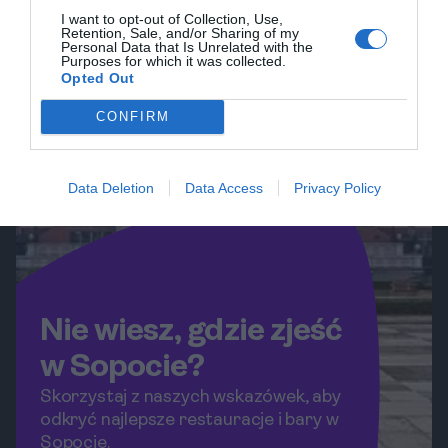
I want to opt-out of Collection, Use,
duszę tego wyjątkowego miasta.
Retention, Sale, and/or Sharing of my
Personal Data that Is Unrelated with the
Purposes for which it was collected.
Opted Out
CONFIRM
Data Deletion
Data Access
Privacy Policy
Nie wiesz, gdzie zjeść
w Sopocie?
Skorzystaj z naszych wskazówek, aby
odkryć najlepsze restauracje i bary w
Sopocie.