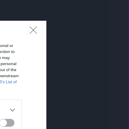
sonal or
ection to
ou may
 personal
out of the
 downstream
B’s List of