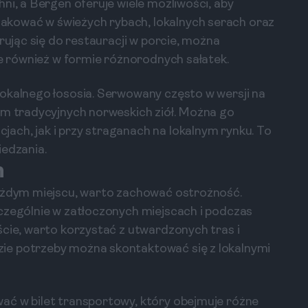
ni, a Bergen oferuje wiele możliwości, aby
kować w świeżych rybach, lokalnych serach oraz
rując się do restauracji w porcie, można
le również w formie różnorodnych sałatek.
lokalnego łososia. Serwowany często w wersji na
em tradycyjnych norweskich ziół. Można go
ach, jak i przy straganach na lokalnym rynku. To
iedzania.
n
każdym miejscu, warto zachować ostrożność.
czególnie w zatłoczonych miejscach i podczas
ście, warto korzystać z utwardzonych tras i
ie potrzeby można skontaktować się z lokalnymi
ać w bilet transportowy, który obejmuje różne