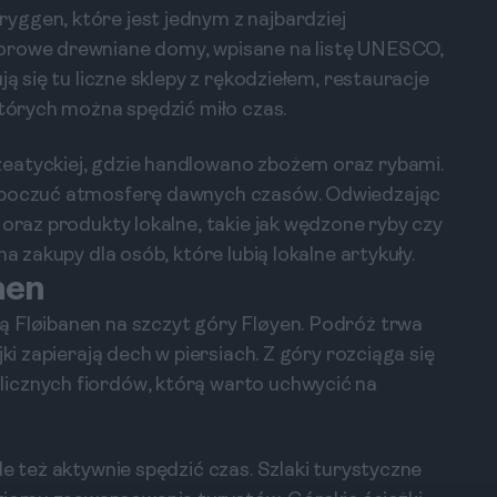
yggen, które jest jednym z najbardziej
lorowe drewniane domy, wpisane na listę UNESCO,
ją się tu liczne sklepy z rękodziełem, restauracje
których można spędzić miło czas.
eatyckiej, gdzie handlowano zbożem oraz rybami.
a poczuć atmosferę dawnych czasów. Odwiedzając
 oraz produkty lokalne, takie jak wędzone ryby czy
a zakupy dla osób, które lubią lokalne artykuły.
nen
ą Fløibanen na szczyt góry Fløyen. Podróż trwa
ki zapierają dech w piersiach. Z góry rozciąga się
icznych fiordów, którą warto uchwycić na
le też aktywnie spędzić czas. Szlaki turystyczne