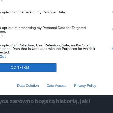
In
dniami i przyjemną pogodą. Mimo że Bergen jest
t słonecznych niż w pozostałych okresach roku.
o opt-out of the Sale of my Personal Data.
 udział w lokalnych festiwalach oraz
In
to opt-out of processing my Personal Data for Targeted
ing.
In
gowe, które zadowolą każdego podróżnika. Od
o opt-out of Collection, Use, Retention, Sale, and/or Sharing
ielnice, w których warto się zatrzymać to:
ersonal Data that Is Unrelated with the Purposes for which it
lected.
bór zależy od preferencji oraz budżetu. Jeśli
Out
 najlepiej rozważyć nocleg w centrum.
CONFIRM
uliczek i zaułków, które zachęcają do spacerów.
eien z przytulnymi, drewnianymi domami
Data Deletion
Data Access
Privacy Policy
drobinę magii. Mijając te piękne zakątki, warto
iach.
ca zarówno bogatą historią, jak i