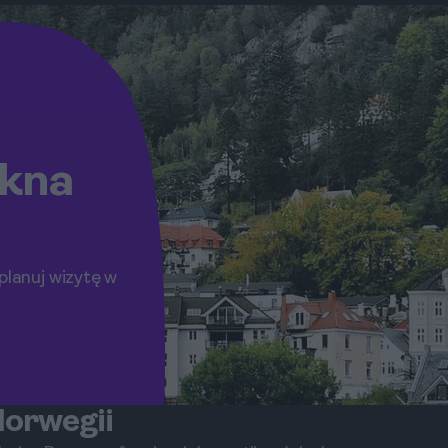
ękna
planuj wizytę w
Norwegii