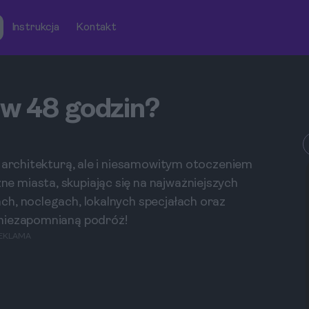
Instrukcja
Kontakt
 w 48 godzin?
ą architekturą, ale i niesamowitym otoczeniem
 miasta, skupiając się na najważniejszych
h, noclegach, lokalnych specjałach oraz
 niezapomnianą podróż!
EKLAMA