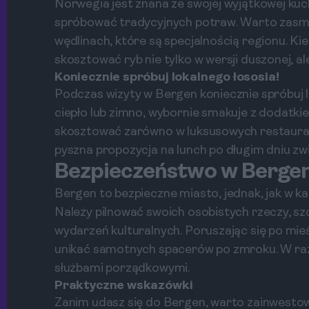
Norwegia jest znana ze swojej wyjątkowej kuch
spróbować tradycyjnych potraw. Warto zasma
wędlinach, które są specjalnością regionu. Kie
skosztować ryb nie tylko w wersji duszonej, a
Koniecznie spróbuj lokalnego łososia!
Podczas wizyty w Bergen koniecznie spróbuj 
ciepło lub zimno, wybornie smakuje z dodatki
skosztować zarówno w luksusowych restauracj
pyszna propozycja na lunch po długim dniu zw
Bezpieczeństwo w Berge
Bergen to bezpieczne miasto, jednak, jak w 
Należy pilnować swoich osobistych rzeczy, sz
wydarzeń kulturalnych. Poruszając się po mie
unikać samotnych spacerów po zmroku. W raz
służbami porządkowymi.
Praktyczne wskazówki
Zanim udasz się do Bergen, warto zainwestow