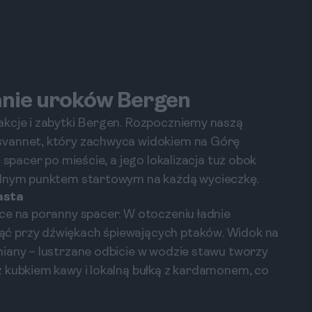
anie uroków Bergen
akcje i zabytki Bergen. Rozpoczniemy naszą
svannet, który zachwyca widokiem na Górę
 spacer po mieście, a jego lokalizacja tuż obok
godnym punktem startowym na każdą wycieczkę.
asta
ce na poranny spacer. W otoczeniu ładnie
ć przy dźwiękach śpiewających ptaków. Widok na
iany – lustrzane odbicie w wodzie stawu tworzy
z kubkiem kawy i lokalną bułką z kardamonem, co