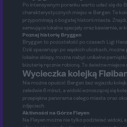
Po intensywnym poranku warto udać się do Br
charakterystycznych miejsc w Bergen. Te ko
przypominają o bogatej historii miasta. Znajdu
serwujące lokalne specjały oraz kawiarnie, w 
Poznaj historię Bryggen
Bryggen to pozostałość po czasach Ligi Hanz
Dziś spacerując po wąskich uliczkach, możn
lokalne sklepy, można nabyć unikalne pamiątki
biżuterię ręcznie robioną. To świetne miejsce n
Wycieczka kolejką Fløiba
Nie można opuścić Bergen bez wyjazdu kolejk
zaledwie 6 minut, a widoki wznoszącej się kolej
przepiękna panorama całego miasta oraz okol
zdjęciach.
Aktivności na Górze Fløyen
Na Fløyen można nie tylko podziwiać widoki, a