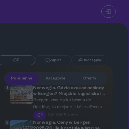
0
Zapisz
Udostępnij
Popularne
Kategorie
Oferty
1
Norwegia. Gdzie szukać ochłody
w Bergen? Miejskie kąpieliska i
rejsy po fiordach
Bergen, znane jako brama do
fiordów, to miejsce, które oferuje
wiele atrakcji dla tych, którzy
2
16.12.2025
•
4 min
szukają ochłody i relaksu w gorące
2
Norwegia. Ceny w Bergen
letnie dni. Zarówno rejsy po
2025/26: Ile kosztuje wjazd na