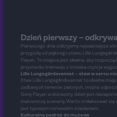
Dzień pierwszy – odkryw
Pierwszego dnia odkryjemy najważniejsze atr
przygodę od pięknego stawu Lille Lungegård
Fløyen. To miejsce jest idealne, aby rozpocząć
przystanku tramwaju z lotniska czyni je wy
Lille Lungegårdsvannet – staw w sercu mi
Staw Lille Lungegårdsvannet to idealne miejs
zadbanych terenów zielonych, można odpoczą
Górę Fløyen w słoneczny dzień jest niezapomn
malowniczą scenerię. Warto zrelaksować się 
jest typowym norweskim śniadaniem.
Kulturalna podróż do muzeów