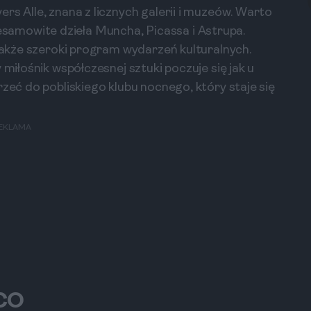
rs Alle, znana z licznych galerii i muzeów. Warto
amowite dzieła Muncha, Picassa i Astrupa.
 także szeroki program wydarzeń kulturalnych.
 miłośnik współczesnej sztuki poczuje się jak u
rzeć do pobliskiego klubu nocnego, który staje się
EKLAMA
SCO