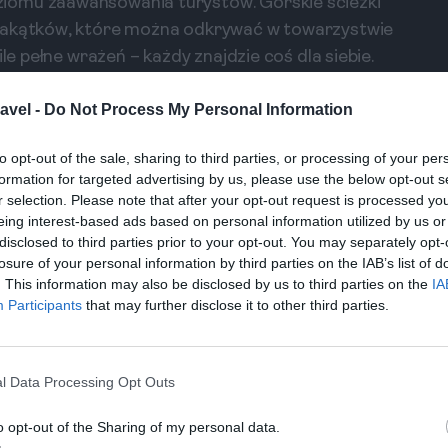
iomu zaawansowania turystów. Górskie ścieżki
 zakątków, które można odkrywać w towarzystwie
le pełne wrażeń – każdy znajdzie coś dla siebie.
avel -
Do Not Process My Personal Information
Co jeszcze warto spróbować w Bergen?
to opt-out of the sale, sharing to third parties, or processing of your per
Zadaj pytanie
formation for targeted advertising by us, please use the below opt-out s
r selection. Please note that after your opt-out request is processed y
eing interest-based ads based on personal information utilized by us or
disclosed to third parties prior to your opt-out. You may separately opt-
losure of your personal information by third parties on the IAB’s list of
to dysponuje lotniskiem, które obsługuje zarówno
. This information may also be disclosed by us to third parties on the
IA
a kursują tramwaje oraz autobusy, które szybko i
Participants
that may further disclose it to other third parties.
stanowisz podróżować samochodem, pozwoli to na
iordów. Warto rozważyć wynajem auta, aby móc
l Data Processing Opt Outs
o opt-out of the Sharing of my personal data.
miesiące letnie, szczególnie od czerwca do