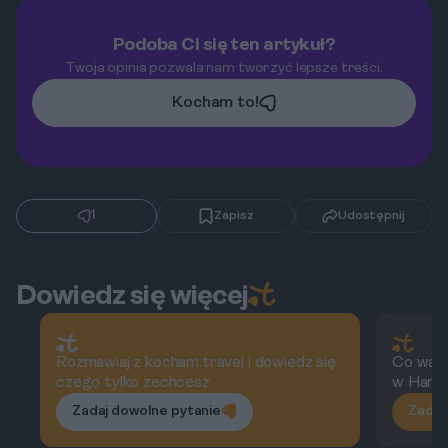
Podoba Ci się ten artykuł?
Twoja opinia pozwala nam tworzyć lepsze treści.
Kocham to!
1
Zapisz
Udostępnij
Dowiedz się więcej
Rozmawiaj z kocham.travel i dowiedz się
Co wart
czego tylko zechcesz
w Hamb
Zadaj dowolne pytanie
Zadaj