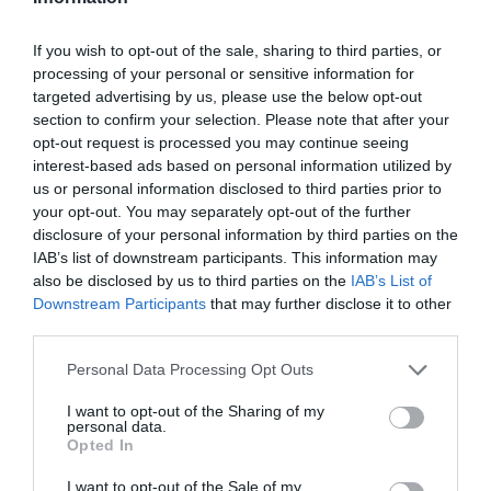
jednodniowego, możesz w wygodny sposób
przemieszczać się po różnych atrakcjach.
If you wish to opt-out of the sale, sharing to third parties, or
processing of your personal or sensitive information for
Poranek w Hamburgu
targeted advertising by us, please use the below opt-out
Zacznij swój dzień od wizyty w pięknym
section to confirm your selection. Please note that after your
Elbphilharmonie. Można tam dotrzeć tramwajem
opt-out request is processed you may continue seeing
lub pieszo, w zależności od preferencji. Po
interest-based ads based on personal information utilized by
us or personal information disclosed to third parties prior to
zwiedzeniu tego architektonicznego cudu, udaj się
your opt-out. You may separately opt-out of the further
do pobliskiego nabrzeża, aby obejrzeć port i poczuć
disclosure of your personal information by third parties on the
energię miasta. Pamiętaj, aby zabrać ze sobą
IAB’s list of downstream participants. This information may
aparat, aby uwiecznić te niesamowite widoki.
also be disclosed by us to third parties on the
IAB’s List of
Downstream Participants
that may further disclose it to other
Popołudnie w centrum miasta
third parties.
Po południu warto udać się na spacer po centrum
Hamburga, które tętni życiem. Możesz odwiedzić
Personal Data Processing Opt Outs
Hamburg Rathaus – imponujący ratusz miejski,
I want to opt-out of the Sharing of my
który zachwyca swoją architekturą. Następnie
personal data.
Opted In
skieruj się do okolicznych kawiarni lub restauracji,
aby spróbować lokalnych specjałów. Warto także
I want to opt-out of the Sale of my