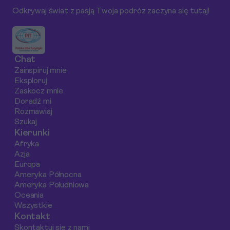
mądrzej i taniej.
tradycyjny napój -
Ci podjąć decyz
Odkrywaj świat z pasją Twoja podróż zaczyna się tutaj!
sangria. Dowiedz się,
dotyczącą Twoj
jak zbudować budżet
pierwszej podró
na gastronomiczne
safari.
doznania w Hiszpanii w
Chat
latach 2025-2026.
Zainspiruj mnie
Eksploruj
Zaskocz mnie
Doradź mi
Rozmawiaj
Szukaj
Kierunki
Afryka
Azja
Europa
Ameryka Północna
Ameryka Południowa
Oceania
Wszystkie
Kontakt
Skontaktuj się z nami