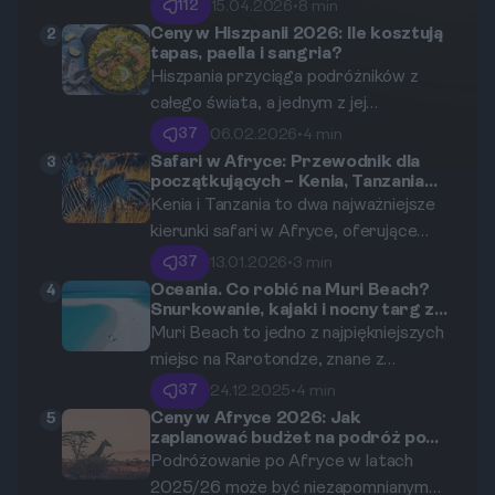
podręczny. Ten poradnik krok po kroku
112
15.04.2026
•
8 min
pokaże Ci, jak oszczędzać na lotach,
Ceny w Hiszpanii 2026: Ile kosztują
2
tapas, paella i sangria?
unikać opłat za bagaż rejestrowany i
Hiszpania przyciąga podróżników z
podróżować lżej, mądrzej i taniej.
całego świata, a jednym z jej
największych uroków jest wyjątkowa
37
06.02.2026
•
4 min
kuchnia. W tym artykule przyjrzymy się
Safari w Afryce: Przewodnik dla
3
początkujących – Kenia, Tanzania
cenom najpopularniejszych potraw,
czy RPA?
Kenia i Tanzania to dwa najważniejsze
takich jak tapas, paella oraz tradycyjny
kierunki safari w Afryce, oferujące
napój - sangria. Dowiedz się, jak
wyjątkowe doświadczenia i
zbudować budżet na gastronomiczne
37
13.01.2026
•
3 min
niezapomniane widoki. Wybór między
doznania w Hiszpanii w latach 2025-
Oceania. Co robić na Muri Beach?
4
Snurkowanie, kajaki i nocny targ z
nimi może być trudny, dlatego ten
2026.
jedzeniem
Muri Beach to jedno z najpiękniejszych
przewodnik pomoże Ci podjąć decyzję
miejsc na Rarotondze, znane z
dotyczącą Twojej pierwszej podróży
krystalicznie czystej wody i białego
na safari.
37
24.12.2025
•
4 min
piasku. Jeśli nie wiesz, co robić w tym
Ceny w Afryce 2026: Jak
5
zaplanować budżet na podróż po
rajskim miejscu, ten przewodnik
kontynencie?
Podróżowanie po Afryce w latach
pomoże Ci odkryć najlepsze atrakcje,
2025/26 może być niezapomnianym
takie jak snurkowanie, kajakarstwo i