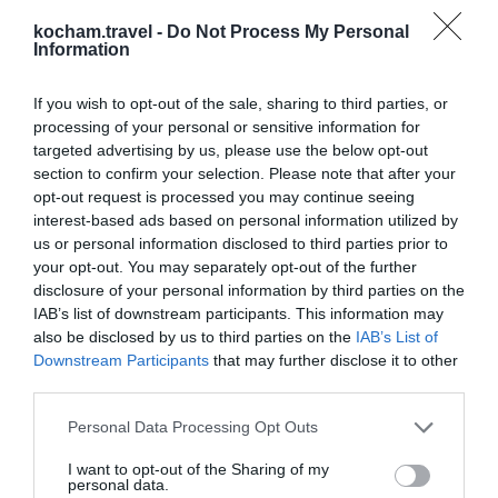
różnorodnych opcji gastronomicznych. To idealne
kocham.travel -
Do Not Process My Personal
miejsce dla osób, które chcą poczuć alternatywny
Information
duch miasta. Hostele, kawiarnie i miejsca kultury
sprawiają, że pobyt w tej dzielnicy będzie
If you wish to opt-out of the sale, sharing to third parties, or
processing of your personal or sensitive information for
niezapomniany.
targeted advertising by us, please use the below opt-out
Charlottenburg
section to confirm your selection. Please note that after your
Dla osób poszukujących bardziej luksusowego
opt-out request is processed you may continue seeing
zakwaterowania, Charlottenburg oferuje
interest-based ads based on personal information utilized by
eleganckie hotele blisko malowniczego zamku. Ta
us or personal information disclosed to third parties prior to
your opt-out. You may separately opt-out of the further
dzielnica to także doskonały wybór dla tych, którzy
disclosure of your personal information by third parties on the
pragną spędzić czas w bliskości do muzeów i
IAB’s list of downstream participants. This information may
teatrów. Jest to idealne miejsce zarówno na
also be disclosed by us to third parties on the
IAB’s List of
Downstream Participants
that may further disclose it to other
romantyczny weekend, jak i rodzinne wakacje.
third parties.
Lokalne jedzenie
Personal Data Processing Opt Outs
Berlin to nie tylko kulturalne atrakcje, ale również
bogata scena kulinarna. W mieście znajdziesz wiele
I want to opt-out of the Sharing of my
personal data.