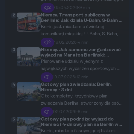
Murze, który przez 28 lat dzielił nie
2
05.04.2026
•
9 min
tylko miasto, ale i cały świat. Odkryj z
Niemcy. Transport publiczny w
2
Berlinie: Jak działa U-Bahn, S-Bahn i
nami najważniejsze miejsca pamięci,
co to jest strefa AB?
Berlin jest miastem o świetnej
poruszające historie i ukryte ślady tej
komunikacji miejskiej. U-Bahn, S-Bahn,
niezwykłej budowli, która stała się
tramwaje i autobusy łączą wszystkie
symbolem Zimnej Wojny i jej upadku.
2
18.02.2026
•
4 min
jego zakątki i zapewniają łatwy dostęp
Niemcy. Jak samemu zorganizować
3
wyjazd na Maraton Berliński:
do najważniejszych atrakcji. W tym
pakiety startowe, noclegi i dojazd
Planowanie udziału w jednym z
artykule przybliżymy, jak funkcjonuje
największych wydarzeń sportowych w
transport publiczny w stolicy Niemiec
Europie wymaga przemyślanej
oraz co warto wiedzieć o taryfach i
1
19.07.2026
•
12 min
strategii i odpowiedniego
biletach.
Gotowy plan zwiedzania: Berlin,
4
Niemcy - 3 dni
przygotowania.
Oto kompletny, trzydniowy plan
zwiedzania Berlina, stworzony dla osób,
które chcą zobaczyć jak najwięcej.
1
02.07.2026
•
8 min
Przewodnik krok po kroku, od Bramy
Gotowy plan podróży: wyjazd do
5
Niemiec i 4-dniowy plan na Berlin w
Brandenburskiej po Wyspę Muzeów, z
Boże Ciało.
Berlin, miasto o fascynującej historii,
praktycznymi wskazówkami