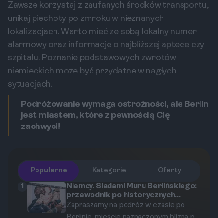
Zawsze korzystaj z zaufanych środków transportu,
unikaj piechoty po zmroku w nieznanych
lokalizacjach. Warto mieć ze sobą lokalny numer
alarmowy oraz informacje o najbliższej aptece czy
szpitalu. Poznanie podstawowych zwrotów
niemieckich może być przydatne w nagłych
sytuacjach.
Podróżowanie wymaga ostrożności, ale Berlin
jest miastem, które z pewnością Cię
zachwyci!
Popularne
Kategorie
Oferty
Niemcy. Śladami Muru Berlińskiego:
1
przewodnik po historycznych
miejscach i pamiątkach.
Zapraszamy na podróż w czasie po
Berlinie, mieście naznaczonym blizną po