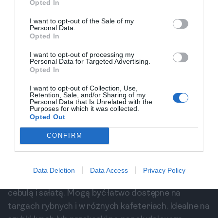
restauracji serwujących dania zarówno lokalne, jak i
Opted In
międzynarodowe. Warto spróbowaćwiądzenie
I want to opt-out of the Sale of my
typowo berlińskie, aby w pełni odstresować się i
Personal Data.
Opted In
przeżyć prawdziwe doświadczenie.
Berlińska kiełbasa (Currywurst)
I want to opt-out of processing my
Personal Data for Targeted Advertising.
Currywurst to jedno z najbardziej znanych dań
Opted In
ulicznych Berlina. To grillowana kiełbasa podawana
I want to opt-out of Collection, Use,
z sosem curry oraz frytkami. Spróbujesz jej w
Retention, Sale, and/or Sharing of my
Personal Data that Is Unrelated with the
każdym zakątku miasta, a najlepsze miejsca
Purposes for which it was collected.
serwujące currywursta znaleźć możesz w okolicy
Opted Out
Kreuzbergu i Mitte. Jest to wyśmienita przekąska
CONFIRM
po długim dniu zwiedzania.
Berlińskie bułki z rybą (Fischbrötchen)
Fischbrötchen to kolejna popularna potrawa w
Data Deletion
Data Access
Privacy Policy
Berlinie. Są to kanapki z rybą, często serwowane z
cebulą i sałatą. Mogą być łatwo dostępne na
targach rybnych i w różnych kafeteriach. Idealne na