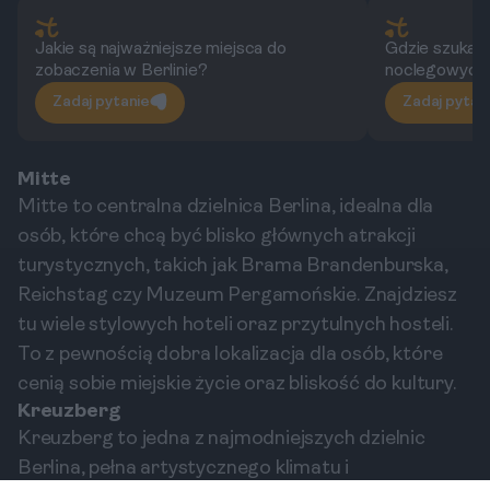
Jakie są najważniejsze miejsca do
Gdzie szukać 
zobaczenia w Berlinie?
noclegowych
Zadaj pytanie
Zadaj pytan
Mitte
Mitte to centralna dzielnica Berlina, idealna dla
osób, które chcą być blisko głównych atrakcji
turystycznych, takich jak Brama Brandenburska,
Reichstag czy Muzeum Pergamońskie. Znajdziesz
tu wiele stylowych hoteli oraz przytulnych hosteli.
To z pewnością dobra lokalizacja dla osób, które
cenią sobie miejskie życie oraz bliskość do kultury.
Kreuzberg
Kreuzberg to jedna z najmodniejszych dzielnic
Berlina, pełna artystycznego klimatu i