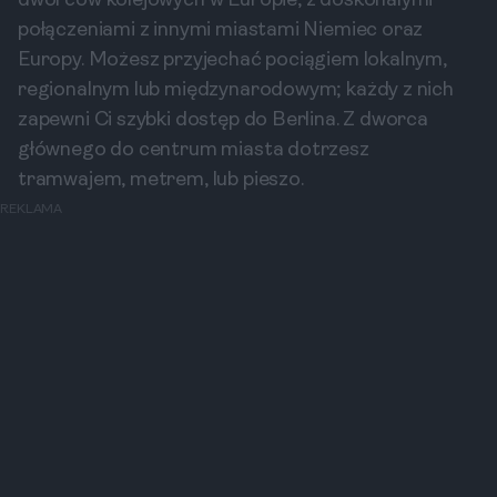
dworców kolejowych w Europie, z doskonałymi
połączeniami z innymi miastami Niemiec oraz
Europy. Możesz przyjechać pociągiem lokalnym,
regionalnym lub międzynarodowym; każdy z nich
zapewni Ci szybki dostęp do Berlina. Z dworca
głównego do centrum miasta dotrzesz
tramwajem, metrem, lub pieszo.
REKLAMA