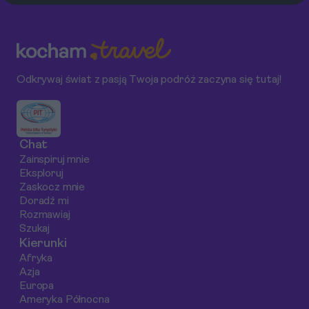
świat. Odkryj z nami
łatwy dostęp do
strategii i
najważniejsze miejsca
najważniejszych
odpowiedniego
pamięci, poruszające
atrakcji. W tym
przygotowania.
historie i ukryte ślady
artykule przybliżymy,
tej niezwykłej budowli,
jak funkcjonuje
Odkrywaj świat z pasją Twoja podróż zaczyna się tutaj!
która stała się
transport publiczny
symbolem Zimnej
w stolicy Niemiec
Wojny i jej upadku.
oraz co warto
wiedzieć o taryfach i
Chat
biletach.
Zainspiruj mnie
Eksploruj
Zaskocz mnie
Doradź mi
Rozmawiaj
Szukaj
Kierunki
Afryka
Azja
Europa
Ameryka Północna