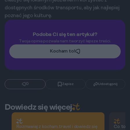
cieszyć się lokalnym jedzeniem i korzystać z
dostępnych środków transportu, aby jak najlepiej
poznać jego kulturę.
Podoba Ci się ten artykuł?
Twoja opinia pozwala nam tworzyć lepsze treści.
Kocham to!
0
Zapisz
Udostępnij
Dowiedz się więcej
Rozmawiaj z kocham.travel i dowiedz się
Co to j