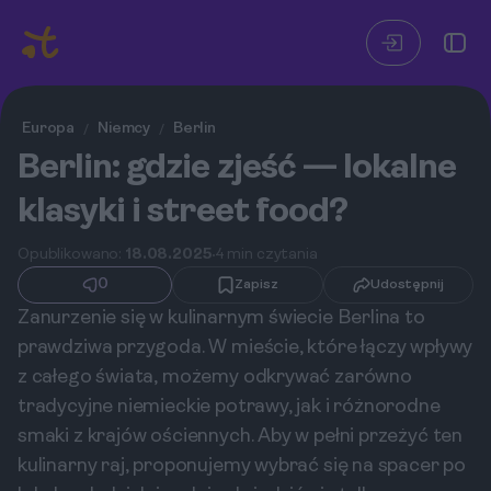
Europa
Niemcy
Berlin
/
/
Berlin: gdzie zjeść — lokalne
klasyki i street food?
Opublikowano:
18.08.2025
4 min czytania
0
Zapisz
Udostępnij
Zanurzenie się w kulinarnym świecie Berlina to
prawdziwa przygoda. W mieście, które łączy wpływy
z całego świata, możemy odkrywać zarówno
tradycyjne niemieckie potrawy, jak i różnorodne
smaki z krajów ościennych. Aby w pełni przeżyć ten
kulinarny raj, proponujemy wybrać się na spacer po