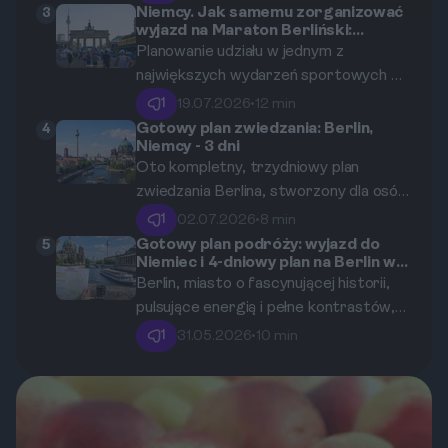
jego zakątki i zapewniają łatwy dostęp
Niemcy. Jak samemu zorganizować
3
wyjazd na Maraton Berliński:
do najważniejszych atrakcji. W tym
pakiety startowe, noclegi i dojazd
Planowanie udziału w jednym z
artykule przybliżymy, jak funkcjonuje
największych wydarzeń sportowych w
transport publiczny w stolicy Niemiec
Europie wymaga przemyślanej
oraz co warto wiedzieć o taryfach i
1
19.07.2026
•
12 min
strategii i odpowiedniego
biletach.
Gotowy plan zwiedzania: Berlin,
4
Niemcy - 3 dni
przygotowania.
Oto kompletny, trzydniowy plan
zwiedzania Berlina, stworzony dla osób,
które chcą zobaczyć jak najwięcej.
1
02.07.2026
•
8 min
Przewodnik krok po kroku, od Bramy
Gotowy plan podróży: wyjazd do
5
Niemiec i 4-dniowy plan na Berlin w
Brandenburskiej po Wyspę Muzeów, z
Boże Ciało.
Berlin, miasto o fascynującej historii,
praktycznymi wskazówkami
pulsujące energią i pełne kontrastów,
logistycznymi.
to idealny kierunek na długi weekend.
1
31.05.2026
•
10 min
Ten gotowy, 4-dniowy plan podróży na
Boże Ciało 2026 pozwoli Ci odkryć
najważniejsze atrakcje, poczuć
alternatywny klimat miasta i