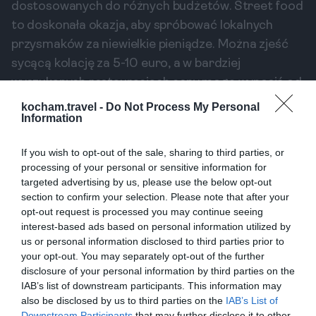
dostosowanych do różnych budżetów. Street food
to doskonała okazja, aby spróbować lokalnych
przysmaków za niewielkie pieniądze. Można zjeść
sycącą kolację za 5-10 euro, a w bardziej
wyszukanych restauracjach ceny mogą wynosić od
15 do 50 euro za osobę. Warto być
kocham.travel -
Do Not Process My Personal
Information
przygotowanym na to, że niektóre restauracje
przyjmują tylko gotówkę, a poziom obsługi może się
If you wish to opt-out of the sale, sharing to third parties, or
różnić, co sprawia, że warto być cierpliwym i
processing of your personal or sensitive information for
otwartym na doświadczenie lokalnej kuchni.
targeted advertising by us, please use the below opt-out
section to confirm your selection. Please note that after your
Bezpieczeństwo podczas
opt-out request is processed you may continue seeing
jedzenia na ulicy
interest-based ads based on personal information utilized by
us or personal information disclosed to third parties prior to
Jedzenie uliczne w Berlinie jest ogólnie bezpieczne,
your opt-out. You may separately opt-out of the further
ale jak w każdym mieście, warto zachować
disclosure of your personal information by third parties on the
ostrożność. Upewnij się, że odwiedzasz
IAB’s list of downstream participants. This information may
also be disclosed by us to third parties on the
IAB’s List of
sprawdzone miejsca, które cieszą się dobrą opinią
Downstream Participants
that may further disclose it to other