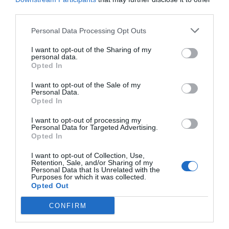
wśród lokalnych mieszkańców. Zwróć uwagę na
third parties.
standardy higieniczne, takie jak czystość stoiska
Personal Data Processing Opt Outs
oraz jakość serwowanych potraw. Unikaj jedzenia,
które wydaje się nieświeże lub nieodpowiednio
I want to opt-out of the Sharing of my
personal data.
przygotowane, aby cieszyć się kulinarnymi
Opted In
przyjemnościami bez obaw.
I want to opt-out of the Sale of my
Praktyczne wskazówki
Personal Data.
Opted In
Podczas kulinarnej podróży po Berlinie warto mieć
kilka rzeczy na uwadze. Po pierwsze, miej ze sobą
I want to opt-out of processing my
Personal Data for Targeted Advertising.
lokalną gotówkę, ponieważ wiele mniejszych lokali
Opted In
nie akceptuje kart płatniczych. Po drugie, spróbuj
I want to opt-out of Collection, Use,
odwiedzać różne dzielnice, każda z nich oferuje coś
Retention, Sale, and/or Sharing of my
Personal Data that Is Unrelated with the
innego i wyjątkowego. I wreszcie, bądź gotów na
Purposes for which it was collected.
Opted Out
dłuższe oczekiwanie na zamówienia, ponieważ
część lokali ma luźniejsze podejście do obsługi
CONFIRM
klienta. Przyjmij to z uśmiechem i skorzystaj z tego,