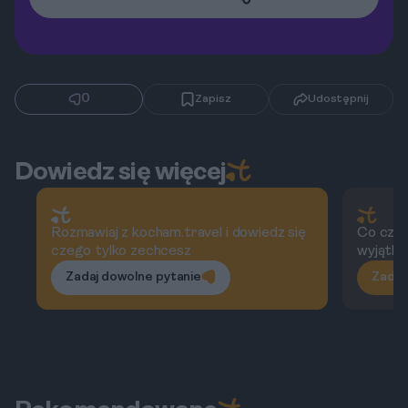
0
Zapisz
Udostępnij
Dowiedz się więcej
Rozmawiaj z kocham.travel i dowiedz się
Co czyni
czego tylko zechcesz
wyjątk
Zadaj dowolne pytanie
Zadaj