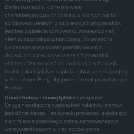
Berlin to miasto, które ma wiele
charakterystycznych potraw, z których warto
spróbować. Jednym z największych przysmaków
jest bez wątpienia currywurst, zwane również
niemiecką przekąską narodową. To smażona
kiełbasa pokryta sosem pomidorowym z
dodatkiem curry, serwowana z frytkami lub
chlebem. Warto udać się do jednej z kultowych
budek, takich jak Konnopke's Imbiss, znajdującej się
w Prenzlauer Berg, aby poczuć smak prawdziwego
Berlina.
Döner Kebap - niewątpliwie tutaj król
Drugą nieodłączną częścią berlińskich kulinariów
jest döner kebap. Ten turecki przysmak, składający
się z mięsa z pionowego rożna, serwowanego z
warzywami i sosem w pity, zdobył serca