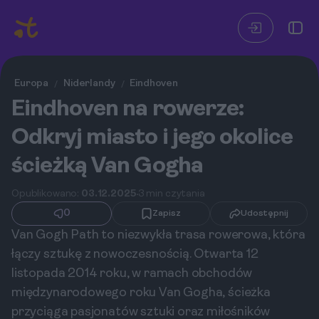
Europa
Niderlandy
Eindhoven
/
/
Eindhoven na rowerze:
Odkryj miasto i jego okolice
ścieżką Van Gogha
Opublikowano:
03.12.2025
3 min czytania
0
Zapisz
Udostępnij
Van Gogh Path to niezwykła trasa rowerowa, która
łączy sztukę z nowoczesnością. Otwarta 12
listopada 2014 roku, w ramach obchodów
międzynarodowego roku Van Gogha, ścieżka
przyciąga pasjonatów sztuki oraz miłośników