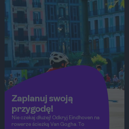
zakątku nad Adriatykiem, jakie są
dostępne opcje oraz na co zwrócić
uwagę. Sprawdź nasze porady i
rozpocznij swoją żeglarską przygodę
już dziś!
Zaplanuj swoją
przygodę!
Nie czekaj dłużej! Odkryj Eindhoven na
rowerze ścieżką Van Gogha. To