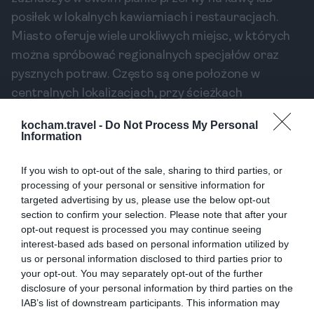
posiłek w lokalnych kawiarniach i restauracjach.
Miasto oferuje wiele urokliwych miejsc, w których
można spróbować regionalnych specjałów oraz
pysznych potraw. Często są one położone w
centralnych lokalizacjach, przy ścieżkach
rowerowych, co sprawia, że łatwo do nich dotrzeć.
kocham.travel -
Do Not Process My Personal
Warto spróbować lokalnych smakołyków i
Information
odpocząć w przyjemnej atmosferze.
If you wish to opt-out of the sale, sharing to third parties, or
Zalecenia dotyczące
processing of your personal or sensitive information for
bezpieczeństwa
targeted advertising by us, please use the below opt-out
section to confirm your selection. Please note that after your
Podczas jazdy na rowerze ważne jest zachowanie
opt-out request is processed you may continue seeing
bezpieczeństwa. W Eindhoven infrastruktura
interest-based ads based on personal information utilized by
rowerowa jest dobrze rozwinięta, ale należy
us or personal information disclosed to third parties prior to
your opt-out. You may separately opt-out of the further
pamiętać, by przestrzegać kilku zasad. Używaj
disclosure of your personal information by third parties on the
kasku, unikaj jazdy po zatłoczonych drogach oraz
IAB’s list of downstream participants. This information may