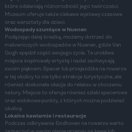
które odsłaniają różnorodność jego twórczości.
Muzeum oferuje także ciekawe wystawy czasowe
oraz warsztaty dla dzieci.
Wodospady szumiące w Nuenen
Podążając dalej ścieżką, możemy dotrzeć do
malowniczych wodospadów w Nuenen, gdzie Van
Gogh spędził część swojego życia. Te urokliwe
miejsca inspirowały artystę i nadal zachwycają
swoim pięknem. Spacer lub przejażdżka na rowerze
w tej okolicy to nie tylko atrakcja turystyczna, ale
również doskonała okazja do relaksu w otoczeniu
natury. Miejsce to oferuje również szlaki spacerowe
oraz widokowe punkty, z których można podziwiać
okolicę.
Lokalne kawiarnie i restauracje
Podczas odkrywania Eindhoven na rowerze warto
zaznaczyć w swoim planie przerwy na kawę lub