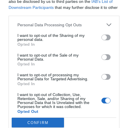
przestrzegaj sygnalizacji świetlnej. Również,
also be disclosed by us to third parties on the
IAB’s List of
pamiętaj o widoczności – stosowanie
Downstream Participants
that may further disclose it to other
third parties.
odblaskowych elementów oświetleniowych może
poprawić Twoją widoczność, szczególnie nocą.
Personal Data Processing Opt Outs
Bezpieczeństwo na drodze jest kluczowe –
I want to opt-out of the Sharing of my
zawsze przestrzegaj zasad ruchu drogowego
personal data.
Opted In
i dbaj o swoją widoczność.
I want to opt-out of the Sale of my
Personal Data.
Opted In
Popularne
Kategorie
I want to opt-out of processing my
Personal Data for Targeted Advertising.
Ceny w Hiszpanii 2026: Ile kosztują
1
Opted In
tapas, paella i sangria?
Hiszpania przyciąga podróżników z
I want to opt-out of Collection, Use,
Retention, Sale, and/or Sharing of my
całego świata, a jednym z jej
Personal Data that Is Unrelated with the
największych uroków jest wyjątkowa
Purposes for which it was collected.
37
06.02.2026
•
4 min
Opted Out
kuchnia. W tym artykule przyjrzymy się
Safari w Afryce: Przewodnik dla
2
początkujących – Kenia, Tanzania
cenom najpopularniejszych potraw,
CONFIRM
czy RPA?
Kenia i Tanzania to dwa najważniejsze
takich jak tapas, paella oraz tradycyjny