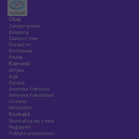
na gastronomiczne
safari.
targu.
doznania w Hiszpanii w
Chat
latach 2025-2026.
Zainspiruj mnie
Eksploruj
Zaskocz mnie
Doradź mi
Rozmawiaj
Szukaj
Kierunki
Afryka
Azja
Europa
Ameryka Północna
Ameryka Południowa
Oceania
Wszystkie
Kontakt
Skontaktuj się z nami
Regulamin
Polityka prywatności