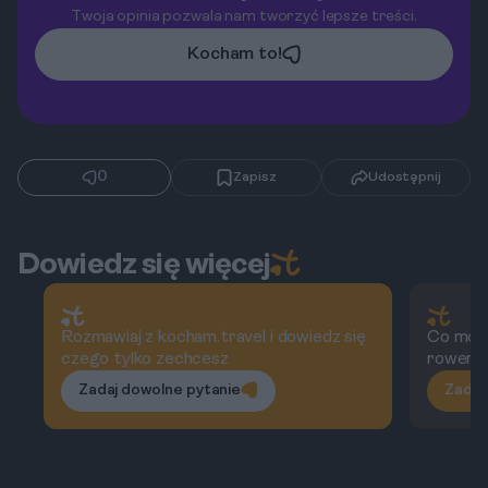
Twoja opinia pozwala nam tworzyć lepsze treści.
Kocham to!
0
Zapisz
Udostępnij
Dowiedz się więcej
Rozmawiaj z kocham.travel i dowiedz się
Co możn
czego tylko zechcesz
rowero
Zadaj dowolne pytanie
Zadaj