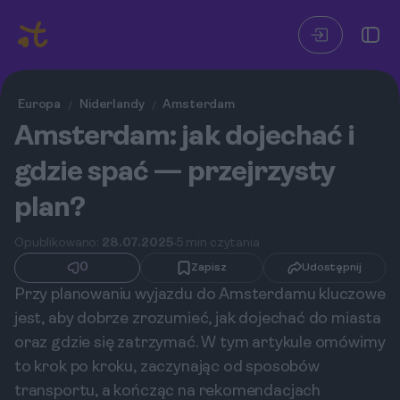
Europa
Niderlandy
Amsterdam
/
/
Amsterdam: jak dojechać i
gdzie spać — przejrzysty
plan?
Opublikowano:
28.07.2025
5 min czytania
0
Zapisz
Udostępnij
Przy planowaniu wyjazdu do Amsterdamu kluczowe
jest, aby dobrze zrozumieć, jak dojechać do miasta
oraz gdzie się zatrzymać. W tym artykule omówimy
to krok po kroku, zaczynając od sposobów
transportu, a kończąc na rekomendacjach