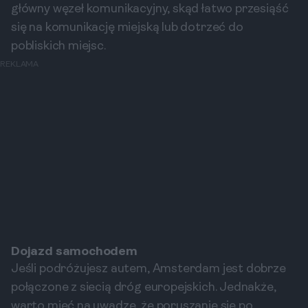
główny węzeł komunikacyjny, skąd łatwo przesiąść
się na komunikację miejską lub dotrzeć do
pobliskich miejsc.
REKLAMA
Dojazd samochodem
Jeśli podróżujesz autem, Amsterdam jest dobrze
połączone z siecią dróg europejskich. Jednakże,
warto mieć na uwadze, że poruszanie się po