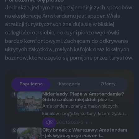
Poruszanie się pieszo
Jednakże, jednym z najprzyjemniejszych sposobów
na eksplorację Amsterdamu jest spacer. Wiele
atrakcji turystycznych znajduje się w bliskiej
odległości od siebie, co czyni piesze wędrówki
bardzo komfortowymi. Zachęcam do odkrywania
ukrytych zakątków, małych kafejek oraz lokalnych
bazarów, które często są pomijane przez turystów.
Popularne
Kategorie
Oferty
Niderlandy. Plaże w Amsterdamie?
1
Gdzie szukać miejskich plaż i
kąpielisk latem.
Amsterdam, znany z malowniczych
kanałów i bogatej kultury, latem zyskuje
jeszcze więcej uroku dzięki swoim
2
26.01.2026
•
3 min
miejskim plażom. Mieszkańcy i turyści
City break z Warszawy: Amsterdam
2
- jak wypożyczyć rower i
chętnie spędzają czas nad wodą,