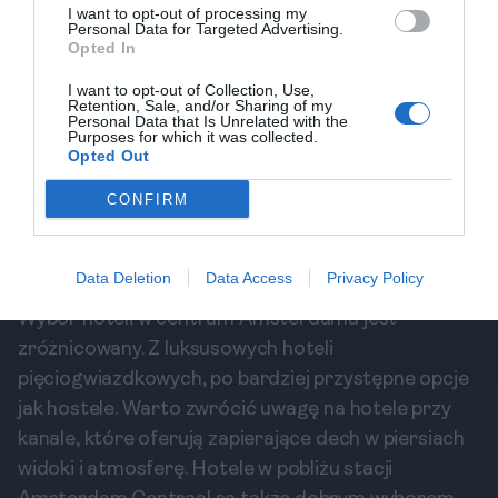
I want to opt-out of processing my
lokalnych knajpek i atmosfery artystycznej. Każda z
Personal Data for Targeted Advertising.
Opted In
tych lokalizacji ma swoje unikalne cechy, które
mogą pasować do Twojego stylu podróży.
I want to opt-out of Collection, Use,
Retention, Sale, and/or Sharing of my
Personal Data that Is Unrelated with the
Purposes for which it was collected.
Opted Out
Jakie są najlepsze miesiące na wizytę w
Jak zaoszczę
Amsterdamie?
Amsterdamu
CONFIRM
Zadaj pytanie
Zadaj pytan
Data Deletion
Data Access
Privacy Policy
Hotele w centrum miasta
Wybór hoteli w centrum Amsterdamu jest
zróżnicowany. Z luksusowych hoteli
pięciogwiazdkowych, po bardziej przystępne opcje
jak hostele. Warto zwrócić uwagę na hotele przy
kanale, które oferują zapierające dech w piersiach
widoki i atmosferę. Hotele w pobliżu stacji