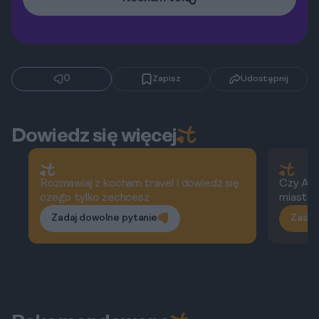
0
Zapisz
Udostępnij
Dowiedz się więcej
Rozmawiaj z kocham.travel i dowiedz się
Czy Am
czego tylko zechcesz
miastem
Zadaj dowolne pytanie
Zadaj