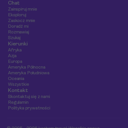
Chat
plażowanie w
rzeczywiście się
Zainspiruj mnie
Amsterdamie, a
opłaca oraz jakie
Eksploruj
także kilka
korzyści przynosi.
Zaskocz mnie
praktycznych
Zróbmy dokładną
Doradź mi
Rozmawiaj
wskazówek, jak
analizę, aby
Szukaj
spędzić czas w
odpowiedzieć na
Kierunki
stolicy Holandii.
pytanie, czy warto 
Afryka
kupić!
Azja
Europa
Ameryka Północna
Ameryka Południowa
Oceania
Wszystkie
Kontakt
Skontaktuj się z nami
Regulamin
Polityka prywatności