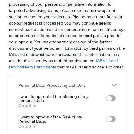
zaplanuj swoją podróż z naszym
processing of your personal or sensitive information for
przewodnikiem. Niezapomniane
targeted advertising by us, please use the below opt-out
doświadczenia czekają na Ciebie!
section to confirm your selection. Please note that after your
opt-out request is processed you may continue seeing
Sprawdź nasz przewodnik!
interest-based ads based on personal information utilized by
us or personal information disclosed to third parties prior to
your opt-out. You may separately opt-out of the further
Gdzie spać w Amsterdamie
disclosure of your personal information by third parties on the
Decyzja o wyborze miejsca zakwaterowania w
IAB’s list of downstream participants. This information may
also be disclosed by us to third parties on the
IAB’s List of
Amsterdamie powinna być uzależniona od
Downstream Participants
that may further disclose it to other
lokalizacji. Istnieje wiele różnych dzielnic, z których
third parties.
każda oferuje coś innego i wspaniałe możliwości dla
Personal Data Processing Opt Outs
podróżnych.
Najlepsze dzielnice na nocleg
I want to opt-out of the Sharing of my
personal data.
Jeśli szukasz wygody i bliskości do atrakcji
Opted In
turystycznych, rozważ dzielnicę Museumplein,
gdzie znajdują się najważniejsze muzea i galerie
I want to opt-out of the Sale of my
Personal Data.
sztuki. Inne popularne dzielnice to Jordaan, dobrze
Opted In
znana z urokliwych uliczek oraz De Pijp, znana z