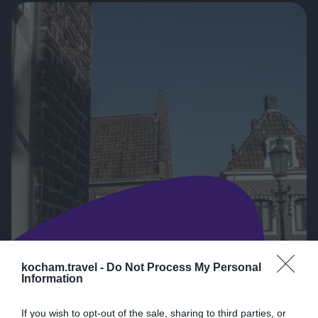
niepowtarzalną architekturą. W tym
przewodniku odkryjesz najważniejsze
atrakcje, które warto zobaczyć w
Dzielnicy Muzeów oraz urokliwej
dzielnicy Jordaan. Przygotuj się na
podróż pełną wrażeń, pięknych
widoków i fascynujących miejsc.
Zatrzymaj się na
kocham.travel -
Do Not Process My Personal
Information
chwilę!
Odkryj więcej o Amsterdamie i
If you wish to opt-out of the sale, sharing to third parties, or