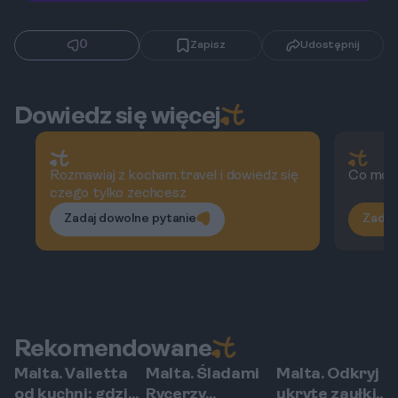
0
Zapisz
Udostępnij
Dowiedz się więcej
Rozmawiaj z kocham.travel i dowiedz się
Co możn
czego tylko zechcesz
Zadaj dowolne pytanie
Zadaj
Rekomendowane
Malta. Valletta
Malta. Śladami
Malta. Odkryj
Valletta
Valletta
Valletta
od kuchni: gdzie
Rycerzy
ukryte zaułki