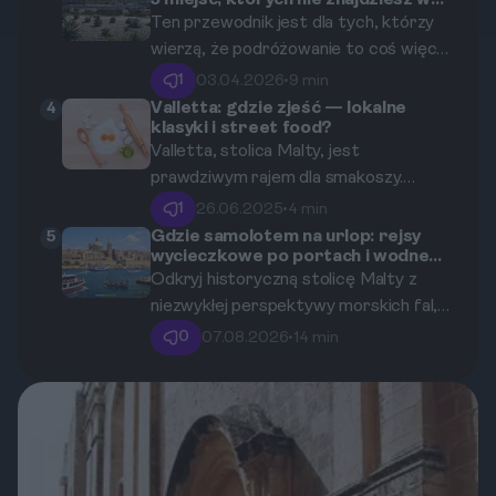
5 miejsc, których nie znajdziesz w
bastionach, majestatycznych fortach i
przewodnikach.
Ten przewodnik jest dla tych, którzy
ukrytych przejściach, które przez wieki
wierzą, że podróżowanie to coś więcej
strzegły chrześcijańskiej Europy.
niż zaliczanie atrakcji. Odkryj z nami
1
03.04.2026
•
9 min
Vallettę na nowo – z dala od tłumów, w
Valletta: gdzie zjeść — lokalne
4
klasyki i street food?
rytmie lokalnego życia i z szacunkiem
Valletta, stolica Malty, jest
dla jej dziedzictwa. Pokażemy Ci 5
prawdziwym rajem dla smakoszy.
ukrytych perełek, które pozwolą Ci
Znajdziesz tu nie tylko niezliczone
poczuć prawdziwego ducha maltańskiej
1
26.06.2025
•
4 min
restauracje serwujące lokalne specjały,
stolicy.
Gdzie samolotem na urlop: rejsy
5
wycieczkowe po portach i wodne
ale także ciekawe punkty street food.
atrakcje w maltańskiej Valletcie
Odkryj historyczną stolicę Malty z
W tym artykule zaprezentujemy
niezwykłej perspektywy morskich fal,
najlepsze miejsca, gdzie możesz
wybierając się na niezapomniany urlop
spróbować autentycznej kuchni
0
07.08.2026
•
14 min
pełen słońca i fascynującej
maltańskiej i cieszyć się wyjątkowym
architektury.
street foodem.