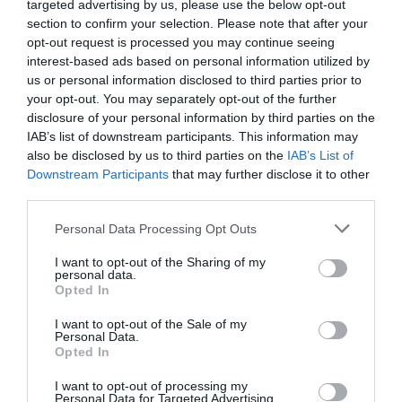
autobusów, które kursują regularnie, a także z
targeted advertising by us, please use the below opt-out
section to confirm your selection. Please note that after your
taksówek. O najlepszych miesiącach dla
opt-out request is processed you may continue seeing
podróżnych można mówić: od marca do czerwca
interest-based ads based on personal information utilized by
oraz września i października. W tych miesiącach
us or personal information disclosed to third parties prior to
temperatura jest przyjemna, a liczba turystów jest
your opt-out. You may separately opt-out of the further
disclosure of your personal information by third parties on the
znacznie niższa niż w szczycie sezonu letniego.
IAB’s list of downstream participants. This information may
Lokalne jedzenie, noclegi i inne
also be disclosed by us to third parties on the
IAB’s List of
praktyczne porady
Downstream Participants
that may further disclose it to other
third parties.
Valletta oferuje wiele opcji noclegowych, w tym
hotele, hostele oraz apartamenty. Najlepsze
Personal Data Processing Opt Outs
lokalizacje to okolice Starego Miasta oraz
I want to opt-out of the Sharing of my
personal data.
promenady. Warto spróbować lokalnych specjałów,
Opted In
takich jak fenek (królik), pastizzi (ciasto z serem)
I want to opt-out of the Sale of my
czy imqaret (ciasteczka z daktylami).
Personal Data.
Bezpieczeństwo w Valletcie jest na wysokim
Opted In
poziomie, jednak tak jak wszędzie, zaleca się
I want to opt-out of processing my
zachować ostrożność, szczególnie w nocy.
Personal Data for Targeted Advertising.