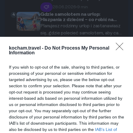
czarnych, magnetycznych plaż, które
słoneczne plaże. Od księżycowych
czynią tę wyspę absolutnie wyjątkową.
1
28.06.2026
•
9 min
krajobrazów Parku Narodowego Teide,
Gdzie samolotem na urlop:
4
Hiszpania z dziećmi – co robić na
przez prastare lasy wawrzynowe, po
Teneryfie, żeby maluchy się nie
Planujesz rodzinny urlop i zastanawiasz
urokliwe kolonialne miasteczka –
nudziły?
się, gdzie polecieć samolotem, aby cała
tydzień za kółkiem wystarczy, by
rodzina bawiła się doskonale? Teneryfa
odkryć jej największe skarby. Oto
1
16.06.2026
•
9 min
to strzał w dziesiątkę! Ta hiszpańska
kocham.travel -
Do Not Process My Personal
gotowy, sprawdzony plan na
Hiszpania. Gwiezdny spektakl na
5
Information
Teneryfie: gdzie i jak oglądać nocne
wyspa oferuje znacznie więcej niż tylko
niezapomniany road trip.
niebo nad wulkanem Teide?
Ten kompleksowy przewodnik odkryje
plaże – od wulkanicznych krajobrazów,
If you wish to opt-out of the sale, sharing to third parties, or
przed Tobą sekrety astroturystyki na
przez magiczne lasy, po światowej
processing of your personal or sensitive information for
Teneryfie. Dowiedz się, dlaczego ta
klasy parki rozrywki. Przygotowaliśmy
1
03.05.2026
•
9 min
targeted advertising by us, please use the below opt-out
wyspa jest jednym z najlepszych miejsc
dla Ciebie wyczerpujący poradnik,
section to confirm your selection. Please note that after your
na świecie do obserwacji gwiazd, gdzie
który pomoże zaplanować
opt-out request is processed you may continue seeing
znaleźć najciemniejsze niebo i jak
niezapomniany wyjazd na Teneryfę z
interest-based ads based on personal information utilized by
zorganizować niezapomnianą noc pod
us or personal information disclosed to third parties prior to
dziećmi.
Drogą Mleczną w cieniu wulkanu Teide.
your opt-out. You may separately opt-out of the further
disclosure of your personal information by third parties on the
IAB’s list of downstream participants. This information may
also be disclosed by us to third parties on the
IAB’s List of