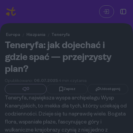
Europa
Hiszpania
Teneryfa
/
/
Teneryfa: jak dojechać i
gdzie spać — przejrzysty
plan?
Opublikowano:
06.07.2025
4 min czytania
0
Zapisz
Udostępnij
Teneryfa, największa wyspa archipelagu Wysp
Kanaryjskich, to mekka dla tych, którzy uciekają od
codzienności. Dzieje się tu naprawdę wiele. Bogata
flora, wspaniałe plaże, fascynujące góry i
wulkaniczne krajobrazy czynią z niej jedno z