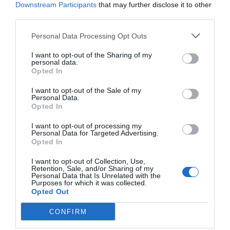
Downstream Participants
that may further disclose it to other
third parties.
Personal Data Processing Opt Outs
I want to opt-out of the Sharing of my
personal data.
Opted In
I want to opt-out of the Sale of my
Personal Data.
Chcesz mieć
Opted In
wszystko pod
I want to opt-out of processing my
Personal Data for Targeted Advertising.
kontrolą?
Nasze narzędzie do planowania
Opted In
podróży ułatwi Ci organizację pobytu
I want to opt-out of Collection, Use,
na Teneryfie. Zobacz, co warto
Retention, Sale, and/or Sharing of my
Personal Data that Is Unrelated with the
zobaczyć i gdzie nocować.
Purposes for which it was collected.
Opted Out
Sprawdź narzędzie
CONFIRM
Lokalne jedzenie, które musisz