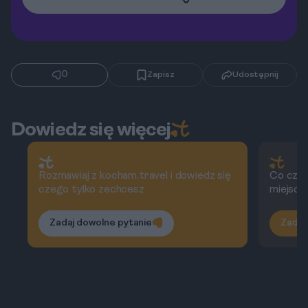
0
Zapisz
Udostępnij
Dowiedz się więcej
Rozmawiaj z kocham.travel i dowiedz się
Co czyn
czego tylko zechcesz
miejsce
Zadaj dowolne pytanie
Zadaj