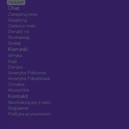
wycieczką a
plaż, które czynią tę
skarby. Oto gotowy
Chat
samodzielną
wyspę absolutnie
sprawdzony plan na
Zainspiruj mnie
wyprawą.
wyjątkową.
niezapomniany road
Eksploruj
trip.
Zaskocz mnie
Doradź mi
Rozmawiaj
Szukaj
Kierunki
Afryka
Azja
Europa
Ameryka Północna
Ameryka Południowa
Oceania
Wszystkie
Kontakt
Skontaktuj się z nami
Regulamin
Polityka prywatności