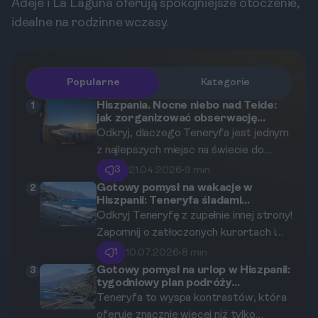
Adeje i La Laguna oferują spokojniejsze otoczenie,
idealne na rodzinne wczasy.
Popularne
Kategorie
Hiszpania. Nocne niebo nad Teide:
1
jak zorganizować obserwację
gwiazd na Teneryfie?
Odkryj, dlaczego Teneryfa jest jednym
z najlepszych miejsc na świecie do
obserwacji gwiazd. Ten kompleksowy
3
21.04.2026
•
9 min
przewodnik pomoże Ci zaplanować
Gotowy pomysł na wakacje w
2
Hiszpanii: Teneryfa śladami
niezapomnianą nocną przygodę w
czarnych, wulkanicznych plaż.
Odkryj Teneryfę z zupełnie innej strony!
Parku Narodowym Teide, od wyboru
Zapomnij o zatłoczonych kurortach i
idealnego miejsca i terminu, po decyzję
zanurz się w surowym pięknie
między zorganizowaną wycieczką a
1
10.07.2026
•
8 min
wulkanicznych krajobrazów. Ten
samodzielną wyprawą.
Gotowy pomysł na urlop w Hiszpanii:
3
tygodniowy plan podróży
przewodnik to gotowy plan na
samochodem po Teneryfie.
Teneryfa to wyspa kontrastów, która
niezapomnianą podróż śladami
oferuje znacznie więcej niż tylko