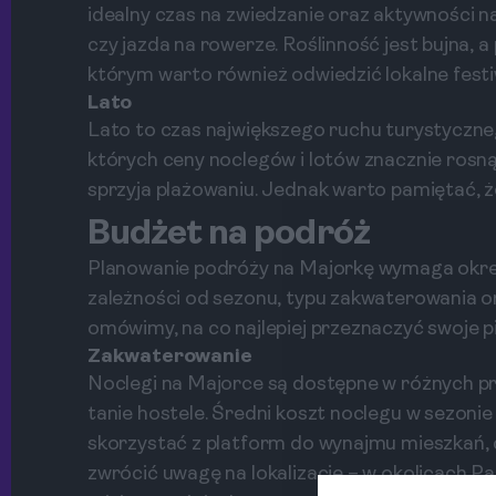
idealny czas na zwiedzanie oraz aktywności n
czy jazda na rowerze. Roślinność jest bujna, a
którym warto również odwiedzić lokalne festi
Lato
Lato to czas największego ruchu turystycznego.
których ceny noclegów i lotów znacznie ros
sprzyja plażowaniu. Jednak warto pamiętać, 
Budżet na podróż
Planowanie podróży na Majorkę wymaga okreś
zależności od sezonu, typu zakwaterowania or
omówimy, na co najlepiej przeznaczyć swoje p
Zakwaterowanie
Noclegi na Majorce są dostępne w różnych pr
tanie hostele. Średni koszt noclegu w sezoni
skorzystać z platform do wynajmu mieszkań, 
zwrócić uwagę na lokalizację – w okolicach P