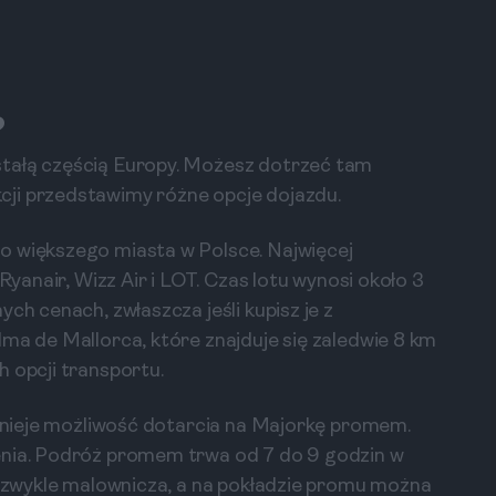
?
stałą częścią Europy. Możesz dotrzeć tam
ji przedstawimy różne opcje dojazdu.
o większego miasta w Polsce. Najwięcej
Ryanair, Wizz Air i LOT. Czas lotu wynosi około 3
ch cenach, zwłaszcza jeśli kupisz je z
lma de Mallorca, które znajduje się zaledwie 8 km
h opcji transportu.
istnieje możliwość dotarcia na Majorkę promem.
énia. Podróż promem trwa od 7 do 9 godzin w
niezwykle malownicza, a na pokładzie promu można