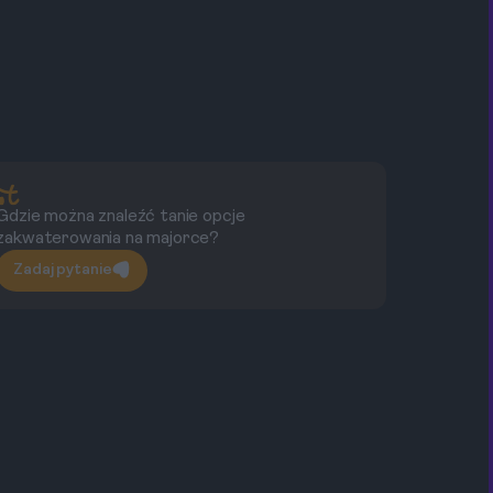
Gdzie można znaleźć tanie opcje
Il
zakwaterowania na majorce?
Zadaj pytanie