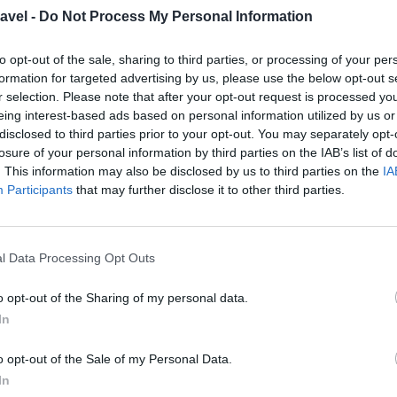
avel -
Do Not Process My Personal Information
to opt-out of the sale, sharing to third parties, or processing of your per
Które plaże na Majorce są najbardziej polecane?
formation for targeted advertising by us, please use the below opt-out s
Zadaj pytanie
r selection. Please note that after your opt-out request is processed y
eing interest-based ads based on personal information utilized by us or
disclosed to third parties prior to your opt-out. You may separately opt-
losure of your personal information by third parties on the IAB’s list of
. This information may also be disclosed by us to third parties on the
IA
zględnione w naszym budżecie. Na Majorce koszt
Participants
that may further disclose it to other third parties.
oło 15-25 euro. Polecam spróbować lokalnych
nsaimada. Warto również odwiedzić lokalne bary
przystępnych cenach.
l Data Processing Opt Outs
ce
o opt-out of the Sharing of my personal data.
pę dla turystów. Crime rate jest niski, ale jak w
In
chować ostrożność. W tej sekcji przeanalizujemy
o opt-out of the Sale of my Personal Data.
ezpieczeństwa.
In