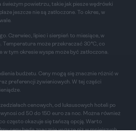
a świeżym powietrzu, takie jak piesze wędrówki
 plaże jeszcze nie są zatłoczone. To okres, w
wale.
 Czerwiec, lipiec i sierpień to miesiące, w
ną. Temperatura może przekraczać 30°C, co
że w tym okresie wyspa może być zatłoczona.
lenia budżetu. Ceny mogą się znacznie różnić w
az preferencji żywieniowych. W tej części
ieniądze.
zedziałach cenowych, od luksusowych hoteli po
e wynosi od 50 do 150 euro za noc. Można również
co często okazuje się tańszą opcją. Warto
almy ceny będą znacznie wyższe niż w mniejszych