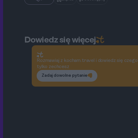
Dowiedz się więcej
Rozmawiaj z kocham.travel i dowiedz się czego
tylko zechcesz
Zadaj dowolne pytanie