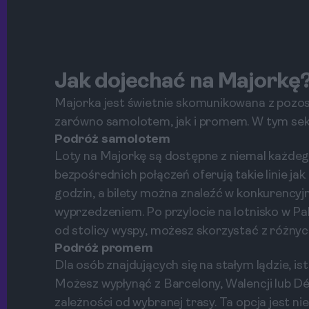
Jak dojechać na Majorkę
Majorka jest świetnie skomunikowana z pozo
zarówno samolotem, jak i promem. W tym sekc
Podróż samolotem
Loty na Majorkę są dostępne z niemal każdeg
bezpośrednich połączeń oferują takie linie jak 
godzin, a bilety można znaleźć w konkurencyjny
wyprzedzeniem. Po przylocie na lotnisko w Pa
od stolicy wyspy, możesz skorzystać z różnyc
Podróż promem
Dla osób znajdujących się na stałym lądzie, 
Możesz wypłynąć z Barcelony, Walencji lub D
zależności od wybranej trasy. Ta opcja jest 