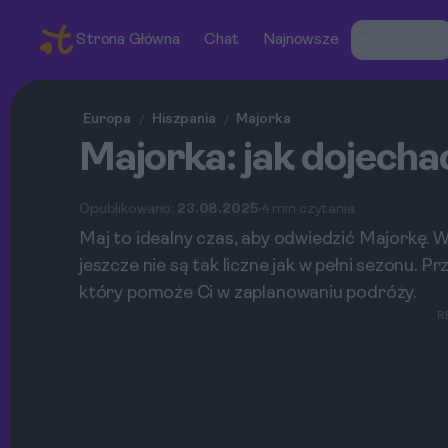
Strona Główna
Chat
Najnowsze
Kierunki
Europa
Hiszpania
Majorka
/
/
Majorka: jak dojechać
Opublikowano:
23.08.2025
4 min czytania
Maj to idealny czas, aby odwiedzić Majorkę. 
jeszcze nie są tak liczne jak w pełni sezonu. 
który pomoże Ci w zaplanowaniu podróży.
R