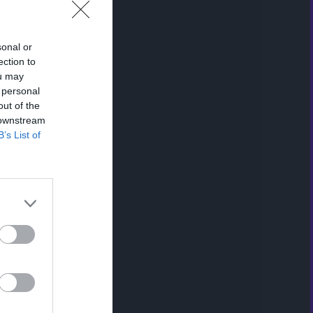
sonal or
ection to
ou may
 personal
out of the
 downstream
B’s List of