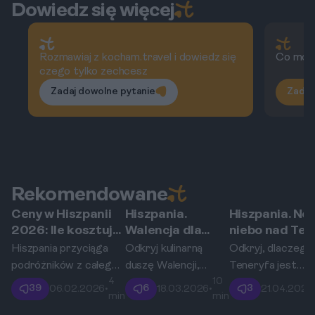
Dowiedz się więcej
Rozmawiaj z kocham.travel i dowiedz się
Co możn
czego tylko zechcesz
Zadaj dowolne pytanie
Zadaj
Rekomendowane
Ceny w Hiszpanii
Hiszpania.
Hiszpania. No
Hiszpania
Walencja
Teneryfa
2026: Ile kosztują
Walencja dla
niebo nad Tei
tapas, paella i
smakoszy: 7 dań,
jak
Hiszpania przyciąga
Odkryj kulinarną
Odkryj, dlaczego
sangria?
których musisz
zorganizować
podróżników z całego
duszę Walencji,
Teneryfa jest
spróbować poza
obserwację
4
10
świata, a jednym z jej
która kryje się
jednym z najlepsz
39
6
3
06.02.2026
•
18.03.2026
•
21.04.2026
paellą.
gwiazd na
min
min
największych uroków
daleko poza słynną
miejsc na świecie
Teneryfie?