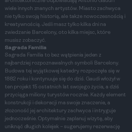
architektoniczne odpowiadają Antonio Gaudi i
wiele innych znanych artystów. Miasto zachwyca
nie tylko swoją historią, ale także nowoczesnością i
kreatywnością. Jeśli masz tylko kilka dni na
zwiedzanie Barcelony, oto kilka miejsc, które
musisz zobaczyć.
Sagrada Familia
Sagrada Familia to bez wątpienia jeden z
najbardziej rozpoznawalnych symboli Barcelony.
Budowa tej wyjątkowej katedry rozpoczęła się w
1882 roku i kontynuuje się do dziś. Gaudi włożył w
ten projekt 15 ostatnich lat swojego życia, a dziś
przyciąga miliony turystów rocznie. Każdy element
konstrukcji i dekoracji ma swoje znaczenie, a
złożoność jej architektury zachwyca i intryguje
jednocześnie. Optymalnie zaplanuj wizytę, aby
uniknąć długich kolejek – sugerujemy rezerwację