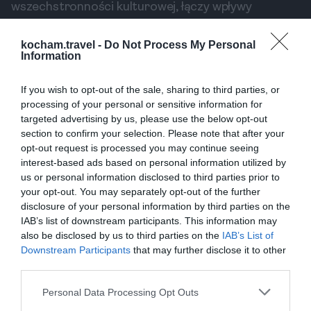
wszechstronności kulturowej, łączy wpływy
chrześcijańskie, muzułmańskie oraz żydowskie.
Slalom między wąskimi uliczkami Toleda to
kocham.travel -
Do Not Process My Personal
Information
niesamowita podróż w czasie. Warto zwrócić
uwagę na historyczne budynki oraz wizyty w
If you wish to opt-out of the sale, sharing to third parties, or
lokalnych rzemieślnikach.
processing of your personal or sensitive information for
Katedra w Toledo
targeted advertising by us, please use the below opt-out
section to confirm your selection. Please note that after your
Katedra w Toledo to przykład architektury
opt-out request is processed you may continue seeing
gotyckiej, znana z bogatego wystroju wnętrz. To
interest-based ads based on personal information utilized by
obowiązkowy punkt programu, aby zrozumieć
us or personal information disclosed to third parties prior to
znaczenie tego miejsca w historii Hiszpanii. Nie
your opt-out. You may separately opt-out of the further
disclosure of your personal information by third parties on the
zapomnij przyjrzeć się szczegółowym witrażom.
IAB’s list of downstream participants. This information may
Warto odwiedzić to miejsce zarówno w dzień, jak i
also be disclosed by us to third parties on the
IAB’s List of
w nocy, kiedy katedra jest pięknie oświetlona.
Downstream Participants
that may further disclose it to other
third parties.
Muzeum El Greco
Muzeum El Greco prezentuje dzieła słynnego
Personal Data Processing Opt Outs
malarza, którego twórczość była związana z