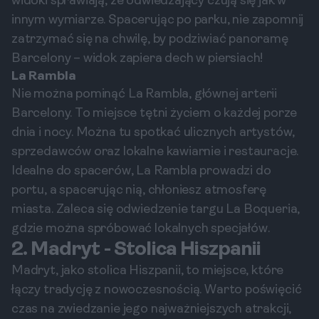
widoki sprawiają, że odwiedzający czują się jak w
innym wymiarze. Spacerując po parku, nie zapomnij
zatrzymać się na chwilę, by podziwiać panoramę
Barcelony – widok zapiera dech w piersiach!
La Rambla
Nie można pominąć La Rambla, głównej arterii
Barcelony. To miejsce tętni życiem o każdej porze
dnia i nocy. Można tu spotkać ulicznych artystów,
sprzedawców oraz lokalne kawiarnie i restauracje.
Idealne do spacerów, La Rambla prowadzi do
portu, a spacerując nią, chłoniesz atmosferę
miasta. Zaleca się odwiedzenie targu La Boqueria,
gdzie można spróbować lokalnych specjałów.
2. Madryt - Stolica Hiszpanii
Madryt, jako stolica Hiszpanii, to miejsce, które
łączy tradycję z nowoczesnością. Warto poświęcić
czas na zwiedzanie jego najważniejszych atrakcji,