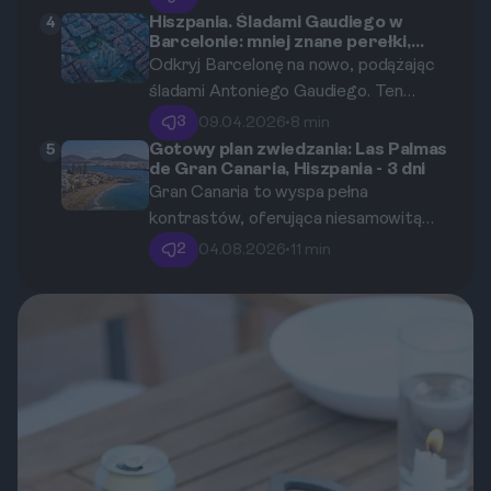
przewodnik pomoże Ci zaplanować
Hiszpania. Śladami Gaudiego w
4
Barcelonie: mniej znane perełki,
niezapomnianą nocną przygodę w
które musisz zobaczyć.
Odkryj Barcelonę na nowo, podążając
Parku Narodowym Teide, od wyboru
śladami Antoniego Gaudiego. Ten
idealnego miejsca i terminu, po decyzję
przewodnik zabierze Cię poza utarte
między zorganizowaną wycieczką a
3
09.04.2026
•
8 min
szlaki, aby pokazać mniej znane, ale
samodzielną wyprawą.
Gotowy plan zwiedzania: Las Palmas
5
de Gran Canaria, Hiszpania - 3 dni
równie fascynujące dzieła genialnego
Gran Canaria to wyspa pełna
architekta, które skrywają niezwykłe
kontrastów, oferująca niesamowitą
historie i architektoniczne innowacje.
historię, tętniącą życiem kulturę oraz
2
04.08.2026
•
11 min
spektakularne krajobrazy. Trzy dni to
niewiele czasu, ale przy dobrej
organizacji można zobaczyć
najważniejsze punkty bez poczucia
straconych chwil. Ten intensywny plan
zwiedzania został stworzony z myślą o
solowych podróżnikach, którzy chcą
maksymalnie wykorzystać każdą
godzinę na aktywną eksplorację.