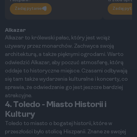
Hiszpanii?
trzeba spró
Zadaj pytanie
Zadaj pytan
Alkazar
Alkazar to królewski pałac, który jest wciąż
używany przez monarchów. Zachwyca swoją
architekturą, a także pięknymi ogrodami. Warto
odwiedzić Alkazar, aby poczuć atmosferę, którą
oddaje to historyczne miejsce. Czasami odbywają
się tam także wydarzenia kulturalne i koncerty, co
sprawia, że odwiedzanie go jest jeszcze bardziej
atrakcyjne.
4. Toledo - Miasto Historii i
Kultury
Toledo to miasto o bogatej historii, które w
przeszłości było stolicą Hiszpanii. Znane ze swojej