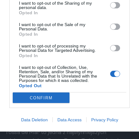
I want to opt-out of the Sharing of my
Toledem. W muzeum znajdują się nie tylko obrazy,
personal data.
Opted In
ale również przedmioty codziennego użytku, które
ilustrują życie artysty. Jest to must-visit dla
I want to opt-out of the Sale of my
Personal Data.
miłośników sztuki i kultury, a także dla tych, którzy
Opted In
chcą zrozumieć, jak wyglądało życie artysty w XVI
I want to opt-out of processing my
wieku.
Personal Data for Targeted Advertising.
Opted In
5. Costa Brava - Piękno Natury
Costa Brava to region znany z pięknych plaż,
I want to opt-out of Collection, Use,
Retention, Sale, and/or Sharing of my
krystalicznie czystej wody i malowniczych wiosek
Personal Data that Is Unrelated with the
Purposes for which it was collected.
rybackich. To idealne miejsce dla tych, którzy
Opted Out
pragną połączyć wypoczynek z aktywnością.
CONFIRM
Region ten ma wiele do zaoferowania: od sportów
wodnych po zwiedzanie urokliwych miasteczek,
takich jak Tossa de Mar czy Cadaqués.
Data Deletion
Data Access
Privacy Policy
Tossa de Mar
Tossa de Mar to jedna z najsłynniejszych