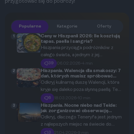
przygotować się do podróży!
Popularne
Kategorie
Oferty
Ceny w Hiszpanii 2026: Ile kosztują
1
tapas, paella i sangria?
Hiszpania przyciąga podróżników z
całego świata, a jednym z jej
największych uroków jest wyjątkowa
39
06.02.2026
•
4 min
kuchnia. W tym artykule przyjrzymy się
Hiszpania. Walencja dla smakoszy: 7
2
dań, których musisz spróbować
cenom najpopularniejszych potraw,
poza paellą.
Odkryj kulinarną duszę Walencji, która
takich jak tapas, paella oraz tradycyjny
kryje się daleko poza słynną paellą. Ten
napój - sangria. Dowiedz się, jak
przewodnik przedstawia 7 kluczowych
zbudować budżet na gastronomiczne
6
18.03.2026
•
10 min
dań i doświadczeń, od alternatywnych
doznania w Hiszpanii w latach 2025-
Hiszpania. Nocne niebo nad Teide:
3
jak zorganizować obserwację
potraw ryżowych po unikalne tapas i
2026.
gwiazd na Teneryfie?
Odkryj, dlaczego Teneryfa jest jednym
napoje, które pozwolą Ci zjeść jak
z najlepszych miejsc na świecie do
prawdziwy mieszkaniec Walencji.
obserwacji gwiazd. Ten kompleksowy
3
21.04.2026
•
9 min