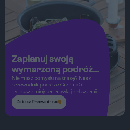
Przygotuj wygodne buty, ponieważ
przed Tobą dynamiczna podróż przez
urokliwe miasta, imponujące wydmy i
górskie szczyty.
Zaplanuj swoją
wymarzoną podróż
do Hiszpanii!
Nie masz pomysłu na trasę? Nasz
przewodnik pomoże Ci znaleźć
najlepsze miejsca i atrakcje Hiszpanii.
Zobacz Przewodnika