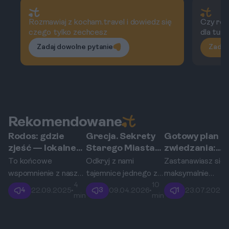
Rozmawiaj z kocham.travel i dowiedz się
Czy rod
czego tylko zechcesz
dla tur
Zadaj dowolne pytanie
Zadaj
Rekomendowane
Rodos: gdzie
Grecja. Sekrety
Gotowy plan
Rodos
Rodos
Rodos
zjeść — lokalne
Starego Miasta
zwiedzania:
klasyki i street
na Rodos: co
Rodos, Grecja 
To końcowe
Odkryj z nami
Zastanawiasz się, 
food?
kryją uliczki
dni
wspomnienie z naszej
tajemnice jednego z
maksymalnie
Zakonu
4
10
greckiej przygody.
najlepiej zachowanych
wykorzystać krót
4
3
1
22.09.2025
•
09.04.2026
•
23.07.2026
•
Joannitów?
min
min
Zobaczcie, gdzie
średniowiecznych
urlop na greckiej
można zjeść na
miast w Europie.
wyspie? Ten
Rodos, odkrywając
Przemierzaj
intensywny,