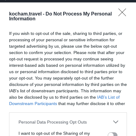
kocham.travel -
Do Not Process My Personal
Information
Popularne
Kategorie
If you wish to opt-out of the sale, sharing to third parties, or
Rodos: gdzie zjeść — lokalne klasyki
1
i street food?
processing of your personal or sensitive information for
To końcowe wspomnienie z naszej
targeted advertising by us, please use the below opt-out
section to confirm your selection. Please note that after your
greckiej przygody. Zobaczcie, gdzie
opt-out request is processed you may continue seeing
można zjeść na Rodos, odkrywając
4
22.09.2025
•
4 min
interest-based ads based on personal information utilized by
lokalne klasyki i smaki street food. Ten
Grecja. Sekrety Starego Miasta na
2
us or personal information disclosed to third parties prior to
Rodos: co kryją uliczki Zakonu
przewodnik pomoże Wam w wyborze
your opt-out. You may separately opt-out of the further
Joannitów?
Odkryj z nami tajemnice jednego z
najlepszych restauracji, tawern oraz
disclosure of your personal information by third parties on the
najlepiej zachowanych
kafejek, w których można skosztować
IAB’s list of downstream participants. This information may
średniowiecznych miast w Europie.
wyjątkowych, regionalnych specjałów.
3
09.04.2026
•
10 min
also be disclosed by us to third parties on the
IAB’s List of
Przemierzaj brukowane uliczki, którymi
Downstream Participants
that may further disclose it to other
Gotowy plan zwiedzania: Rodos,
3
Grecja - 3 dni
niegdyś stąpali rycerze Zakonu
third parties.
Zastanawiasz się, jak maksymalnie
Joannitów, i poczuj puls historii bijący w
Personal Data Processing Opt Outs
wykorzystać krótki urlop na greckiej
sercu Rodos.
wyspie? Ten intensywny, trzydniowy
1
23.07.2026
•
12 min
I want to opt-out of the Sharing of my