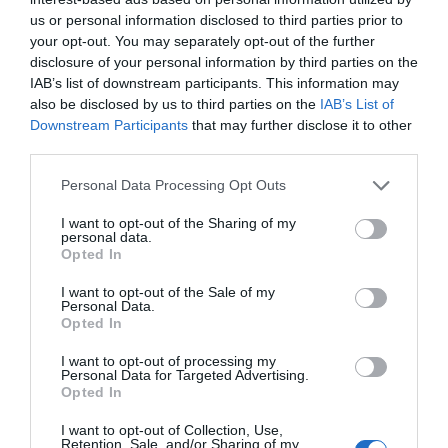
wysokich temperatur i słonecznych dni, co sprzyja
us or personal information disclosed to third parties prior to
plażowaniu i zwiedzaniu. W miesiącach takich jak
your opt-out. You may separately opt-out of the further
czerwiec wiele miejsc jest mniej zatłoczonych, co
disclosure of your personal information by third parties on the
IAB’s list of downstream participants. This information may
zapewnia większy komfort podczas zwiedzania.
also be disclosed by us to third parties on the
IAB’s List of
Przygotuj się na letnie upały
Downstream Participants
that may further disclose it to other
Pamiętaj, aby odpowiednio się przygotować –
third parties.
zabezpiecz się przed słońcem, pij dużo wody i unikaj
Personal Data Processing Opt Outs
przebywania na zewnątrz w najgorętszych
godzinach. Warto zainwestować w dobre okulary
I want to opt-out of the Sharing of my
personal data.
przeciwsłoneczne oraz kapelusz, aby cieszyć się
Opted In
wyjazdem w pełni. Poza tym, letnie wieczory w
I want to opt-out of the Sale of my
Rodos oferują wyjątkowe atmosferyczne
Personal Data.
Opted In
wydarzenia kulturalne, które dodają jeszcze więcej
uroku tej wyspie.
I want to opt-out of processing my
Personal Data for Targeted Advertising.
Bezpieczeństwo na Rodos
Opted In
Podczas podróży po Rodos pamiętaj o
I want to opt-out of Collection, Use,
przestrzeganiu podstawowych zasad
Retention, Sale, and/or Sharing of my