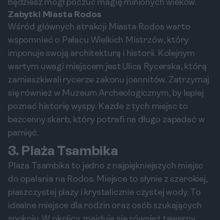
będziesz mógł poczuć magię minionych wieków.
Zabytki Miasta Rodos
Wśród głównych atrakcji Miasta Rodos warto
wspomnieć o Pałacu Wielkich Mistrzów, który
imponuje swoją architekturą i historii. Kolejnym
wartym uwagi miejscem jest Ulica Rycerska, którą
zamieszkiwali rycerze zakonu joannitów. Zatrzymaj
się również w Muzeum Archeologicznym, by lepiej
poznać historię wyspy. Każde z tych miejsc to
bezcenny skarb, który potrafi na długo zapadać w
pamięć.
3. Plaża Tsambika
Plaża Tsambika to jedno z najpiękniejszych miejsc
do opalania na Rodos. Miejsce to słynie z szerokiej,
piaszczystej plaży i krystalicznie czystej wody. To
idealne miejsce dla rodzin oraz osób szukających
spokoju. W okolicy znajdują się również tawerny