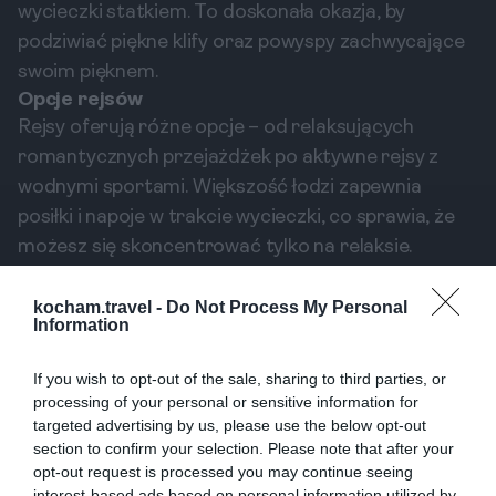
wycieczki statkiem. To doskonała okazja, by
podziwiać piękne klify oraz powyspy zachwycające
swoim pięknem.
Opcje rejsów
Rejsy oferują różne opcje – od relaksujących
romantycznych przejażdżek po aktywne rejsy z
wodnymi sportami. Większość łodzi zapewnia
posiłki i napoje w trakcie wycieczki, co sprawia, że
możesz się skoncentrować tylko na relaksie.
Pamiętaj, aby zarezerwować miejsce z
wyprzedzeniem, zwłaszcza w szczycie sezonu
kocham.travel -
Do Not Process My Personal
Information
turystycznego.
Najlepsze miesiące na wizytę
If you wish to opt-out of the sale, sharing to third parties, or
processing of your personal or sensitive information for
Jeśli planujesz wizytę na Rodos, warto rozważyć
targeted advertising by us, please use the below opt-out
okres od maja do października, gdy pogoda jest
section to confirm your selection. Please note that after your
najprzyjemniejsza. Latem możesz spodziewać się
opt-out request is processed you may continue seeing
interest-based ads based on personal information utilized by