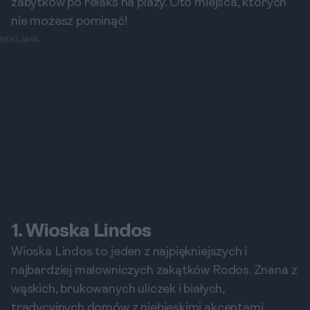
zabytków po relaks na plaży. Oto miejsca, których
nie możesz pominąć!
REKLAMA
1. Wioska Lindos
Wioska Lindos to jeden z najpiękniejszych i
najbardziej malowniczych zakątków Rodos. Znana z
wąskich, brukowanych uliczek i białych,
tradycyjnych domów z niebieskimi akcentami,