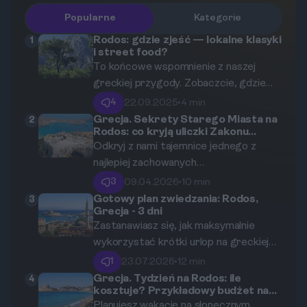
Popularne
Kategorie
Rodos: gdzie zjeść — lokalne klasyki
1
i street food?
To końcowe wspomnienie z naszej
greckiej przygody. Zobaczcie, gdzie
można zjeść na Rodos, odkrywając
4
22.09.2025
•
4 min
lokalne klasyki i smaki street food. Ten
Grecja. Sekrety Starego Miasta na
2
Rodos: co kryją uliczki Zakonu
przewodnik pomoże Wam w wyborze
Joannitów?
Odkryj z nami tajemnice jednego z
najlepszych restauracji, tawern oraz
najlepiej zachowanych
kafejek, w których można skosztować
średniowiecznych miast w Europie.
wyjątkowych, regionalnych specjałów.
3
09.04.2026
•
10 min
Przemierzaj brukowane uliczki, którymi
Gotowy plan zwiedzania: Rodos,
3
Grecja - 3 dni
niegdyś stąpali rycerze Zakonu
Zastanawiasz się, jak maksymalnie
Joannitów, i poczuj puls historii bijący w
wykorzystać krótki urlop na greckiej
sercu Rodos.
wyspie? Ten intensywny, trzydniowy
1
23.07.2026
•
12 min
plan zwiedzania Rodos pomoże Ci
Grecja. Tydzień na Rodos: ile
4
kosztuje? Przykładowy budżet na
odkryć najważniejsze zabytki,
lato 2026.
Planujesz wakacje na słonecznym