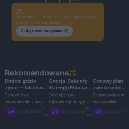
Rozmawiaj z kocham.travel i dowiedz się
czego tylko zechcesz
Zadaj dowolne pytanie
Rekomendowane
Rodos: gdzie
Grecja. Sekrety
Gotowy plan
Rodos
Rodos
Rodos
zjeść — lokalne
Starego Miasta
zwiedzania:
klasyki i street
na Rodos: co
Rodos, Grecja 
To końcowe
Odkryj z nami
Zastanawiasz się, 
food?
kryją uliczki
dni
wspomnienie z naszej
tajemnice jednego z
maksymalnie
Zakonu
4
10
greckiej przygody.
najlepiej zachowanych
wykorzystać krót
4
3
1
22.09.2025
•
09.04.2026
•
23.07.2026
•
Joannitów?
min
min
Zobaczcie, gdzie
średniowiecznych
urlop na greckiej
można zjeść na
miast w Europie.
wyspie? Ten