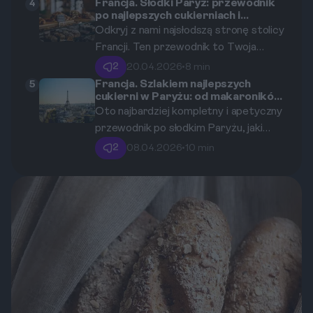
to symbol francuskiej sztuki życia.
skarby francuskiego piekarstwa.
Francja. Słodki Paryż: przewodnik
4
po najlepszych cukierniach i
Wyruszasz do stolicy Francji i marzysz
kultowych deserach.
Odkryj z nami najsłodszą stronę stolicy
o tym idealnym? Ten przewodnik
Francji. Ten przewodnik to Twoja
poprowadzi Cię przez labirynt
osobista, słodka mapa Paryża, która
paryskich uliczek prosto do piekarni, w
2
20.04.2026
•
8 min
poprowadzi Cię przez labirynt
których znajdziesz najsmaczniejsze
Francja. Szlakiem najlepszych
5
cukierni w Paryżu: od makaroników
urokliwych uliczek prosto do drzwi
croissanty, jakie kiedykolwiek jadłeś.
po eklery.
Oto najbardziej kompletny i apetyczny
najlepszych cukierni. Od legendarnych
Sprawdziliśmy zarówno laureatów
przewodnik po słodkim Paryżu, jaki
makaroników, przez awangardowe
prestiżowych konkursów, jak i osobiste
znajdziesz w polskim internecie.
desery mistrzów cukiernictwa, po
2
08.04.2026
•
10 min
typy koneserów.
Zabiorę Cię w podróż po legendarnych
chrupiące croissanty – przygotuj się na
cukierniach i nowoczesnych
podróż pełną niezapomnianych smaków.
pracowniach, gdzie mistrzowie tworzą
małe dzieła sztuki. Przygotuj się na
niezapomnianą dawkę cukru, masła i
czekolady!