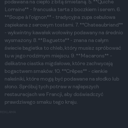
podawana na ciepło z bitą śmietaną. 5. **Quiche
Lorraine** - francuska tarta z boczkiem i serem. 6.
**Soupe à l'oignon** - tradycyjna zupa cebulowa
zapiekana z serowym tostami. 7. **Chateaubriand**
- wykwintny kawałek wołowiny podawany na średnio
wysmażony. 8. **Baguette** - znana na całym
świecie bagietka to chleb, który musisz spróbować
tu w jego rodzimym miejscu. 9. **Macarons** -
delikatne ciastka migdałowe, które zachwycają
bogactwem smaków. 10. **Crêpes** - cienkie
naleśniki, które mogą być podawane na słodko lub
słono. Spróbuj tych potraw w najlepszych
restauracjach we Francji, aby doświadczyć
prawdziwego smaku tego kraju.
REKLAMA