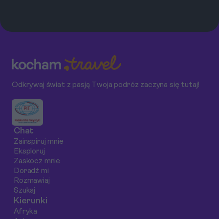
górskie
szlakami
Cię w podróż po
rogalik to nie tylko
trekkingowymi,
najlepszych
śniadanie, to symbol
które zachwycają
paryskich
francuskiej sztuki
nie tylko
boulangerie, od
życia. Wyruszasz do
krajobrazem, ale i
historycznych
stolicy Francji i
bogactwem
adresów po
marzysz o tym
przyrody. Szlaki w
nowoczesne
idealnym? Ten
Odkrywaj świat z pasją Twoja podróż zaczyna się tutaj!
okolicach Ajaccio,
cukiernie, w
przewodnik
stolicy wyspy,
poszukiwaniu
poprowadzi Cię
oferują
idealnego,
przez labirynt
różnorodność
chrupiącego
paryskich uliczek
Chat
pięknych widoków,
rogalika. Odkryj z
prosto do piekarni,
Zainspiruj mnie
od majestatycznych
nami, gdzie kryją się
których znajdziesz
Eksploruj
gór po krystalicznie
prawdziwe skarby
najsmaczniejsze
Zaskocz mnie
czyste wybrzeża. W
francuskiego
croissanty, jakie
Doradź mi
Rozmawiaj
tym artykule
piekarstwa.
kiedykolwiek jadłeś.
Szukaj
odkryjemy
Sprawdziliśmy
Kierunki
najpiękniejsze szlaki,
zarówno laureatów
Afryka
które warto przejść
prestiżowych