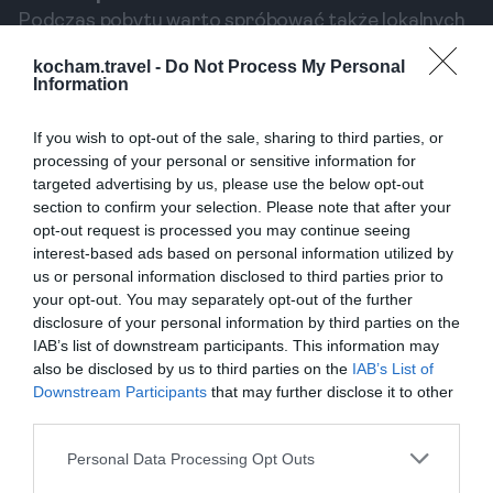
Podczas pobytu warto spróbować także lokalnych
napojów, takich jak piwa rzemieślnicze z pobliskich
kocham.travel -
Do Not Process My Personal
browarów. Dobrym miejscem do spróbowania
Information
regionalnych trunków jest pub 'Złota Kura', gdzie
If you wish to opt-out of the sale, sharing to third parties, or
znajdziesz szeroki wybór piw z naszej okolicy.
processing of your personal or sensitive information for
Safety w Pilźnie
targeted advertising by us, please use the below opt-out
section to confirm your selection. Please note that after your
Bezpieczeństwo to kluczowy aspekt każdej
opt-out request is processed you may continue seeing
podróży. Pilzno to ogólnie bezpieczne miejsce, ale
interest-based ads based on personal information utilized by
warto znać kilka zasad, które pomogą Ci uniknąć
us or personal information disclosed to third parties prior to
your opt-out. You may separately opt-out of the further
problemów.
disclosure of your personal information by third parties on the
Ogólne zasady bezpieczeństwa
IAB’s list of downstream participants. This information may
Podczas wizyty w Pilźnie, jak w każdym innym
also be disclosed by us to third parties on the
IAB’s List of
miasteczku, warto przestrzegać ogólnych zasad
Downstream Participants
that may further disclose it to other
third parties.
bezpieczeństwa. Należy unikać samotnych
spacerów po zmroku w słabo oświetlonych
Personal Data Processing Opt Outs
miejscach oraz trzymać swoje rzeczy osobiste