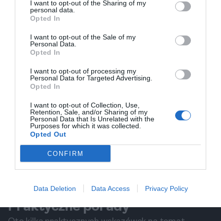
I want to opt-out of the Sharing of my
blisko siebie.
personal data.
Kontakt z lokalnymi
Opted In
Lokalsi w Pilźnie są przyjaźnie nastawieni do
I want to opt-out of the Sale of my
turystów, ale w razie jakichkolwiek problemów
Personal Data.
Opted In
warto skontaktować się z lokalną policją lub
służbami porządkowymi. Zawsze czuć się
I want to opt-out of processing my
Personal Data for Targeted Advertising.
bezpieczniej, wiedząc, że w razie potrzeby można
Opted In
liczyć na pomoc.
I want to opt-out of Collection, Use,
Informacje zdrowotne
Retention, Sale, and/or Sharing of my
Personal Data that Is Unrelated with the
Warto mieć na uwadze, że w Polsce dostępna jest
Purposes for which it was collected.
Opted Out
opieka zdrowotna na wysokim poziomie. Jeśli
potrzebujesz pomocy medycznej, lokalne szpitale i
CONFIRM
ośrodki zdrowia są dobrze wyposażone. Pamiętaj,
aby mieć ze sobą wszelkie niezbędne dokumenty
ubezpieczeniowe.
Data Deletion
Data Access
Privacy Policy
Praktyczne porady