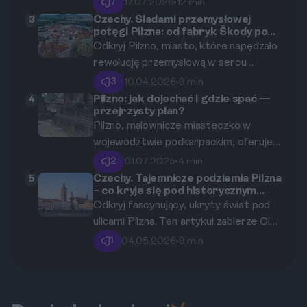
planujących wyjazd na Festiwal
7
17.07.2026
•
12 min
Wyzwolenia w Pilźnie. Dowiedz się krok
Czechy. Śladami przemysłowej
3
potęgi Pilzna: od fabryk Škody po
po kroku, jak zorganizować transport,
Techmania Science Center.
Odkryj Pilzno, miasto, które napędzało
znaleźć idealny nocleg i skutecznie
rewolucję przemysłową w sercu
śledzić harmonogram historycznych
Europy. Ten przewodnik zabierze Cię w
pokazów, aby w pełni wykorzystać ten
3
10.04.2026
•
9 min
podróż od historycznych hal
wyjątkowy czas.
Pilzno: jak dojechać i gdzie spać —
4
przejrzysty plan?
fabrycznych Škody, gdzie narodziła się
Pilzno, malownicze miasteczko w
legenda inżynierii, aż po nowoczesne i
województwie podkarpackim, oferuje
interaktywne Techmania Science
wiele możliwości podróży oraz
Center, tętniące nauką i innowacją.
2
01.07.2025
•
4 min
noclegów. W tym artykule opiszemy,
Czechy. Tajemnicze podziemia Pilzna
5
– co kryje się pod historycznym
jak najlepiej dotrzeć do Pilzna oraz
centrum miasta?
Odkryj fascynujący, ukryty świat pod
gdzie znaleźć idealne miejsce na
ulicami Pilzna. Ten artykuł zabierze Cię
wypoczynek.
w podróż po historycznych
1
04.05.2026
•
9 min
korytarzach, piwnicach i studniach,
które od wieków tworzą drugie,
podziemne miasto, pełne tajemnic i
niezwykłych historii.