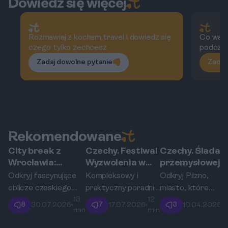
Dowiedz się więcej
Rozmawiaj z kocham.travel i dowiedz się
Co wart
czego tylko zechcesz
podczas
Zadaj dowolne pytanie
Zadaj
Rekomendowane
City break z
Czechy. Festiwal
Czechy. Śladam
Pilzno
Pilzno
Pilzno
Wrocławia:
Wyzwolenia w
przemysłowej
czeskie Pilzno -
Pilźnie: jak na
potęgi Pilzna: o
Odkryj fascynujące
Kompleksowy i
Odkryj Pilzno,
śladami unikalnej
własną rękę
fabryk Škody p
oblicze czeskiego
praktyczny poradnik
miasto, które
architektury i
zaplanować
Techmania
13
12
Pilzna, pełne
dla samodzielnych
napędzało rewolucj
8
7
3
30.07.2026
•
17.07.2026
•
10.04.2026
•
historii Wielkiej
wyjazd i śledzić
Science Center
min
min
m
niesamowitej
podróżników
przemysłową w
Synagogi
harmonogram
architektury,
planujących wyjazd
sercu Europy. Ten