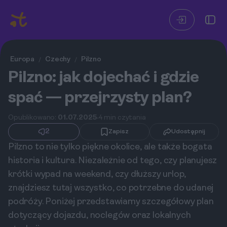
Europa
Czechy
Pilzno
/
/
Pilzno: jak dojechać i gdzie
spać — przejrzysty plan?
Opublikowano:
01.07.2025
4 min czytania
2
Zapisz
Udostępnij
Pilzno to nie tylko piękne okolice, ale także bogata
historia i kultura. Niezależnie od tego, czy planujesz
krótki wypad na weekend, czy dłuższy urlop,
znajdziesz tutaj wszystko, co potrzebne do udanej
podróży. Poniżej przedstawiamy szczegółowy plan
dotyczący dojazdu, noclegów oraz lokalnych