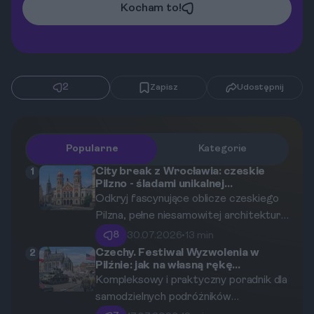
Kocham to!
2
Zapisz
Udostępnij
Popularne
Kategorie
City break z Wrocławia: czeskie
1
Pilzno - śladami unikalnej
architektury i historii Wielkiej
Odkryj fascynujące oblicze czeskiego
Synagogi
Pilzna, pełne niesamowitej architektury,
zabytkowych kamienic oraz bogatej
8
30.07.2026
•
13 min
historii. Ten przewodnik pomoże Ci
Czechy. Festiwal Wyzwolenia w
2
Pilźnie: jak na własną rękę
zaplanować idealny wyjazd z Wrocławia,
zaplanować wyjazd i śledzić
Kompleksowy i praktyczny poradnik dla
skupiając się na miejskich detalach i
harmonogram pokazów
samodzielnych podróżników
kulturowym dziedzictwie.
historycznych