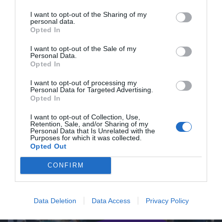
dziećmi. Miasto tętni życiem i ma wiele
2025/26 roku w mieście, w tym
relaksu na świeżym powietrzu.
atrakcji, które z pewnością rozbawią i
I want to opt-out of the Sharing of my
kosztom biletów do Dolnych Witkowic,
0
01.11.2025
•
4 min
personal data.
zainteresują najmłodszych. Od zoo
popularnych potraw oraz piwa.
Jak poruszać się po Ostrawie?
5
Opted In
Transport publiczny i bilety
pełnego egzotycznych zwierząt, przez
Zrozumiesz, przewidując swoje
turystyczne
Ostrawa to niezwykłe miasto, które
I want to opt-out of the Sale of my
interaktywne parki tematyczne, aż po
wydatki, jak wiele możesz
Personal Data.
łączy w sobie bogatą historię, kulturę i
wspaniałe restauracje z miejscami dla
zaoszczędzić, ciesząc się jednocześnie
Opted In
nowoczesność. Aby w pełni cieszyć się
dzieci - w Ostrawie nie ma czasu na
0
23.10.2025
•
3 min
tym, co najlepsze w Ostrawie.
I want to opt-out of processing my
jego urokami, warto wiedzieć, jak
nudę!
Personal Data for Targeted Advertising.
korzystać z lokalnego transportu
Opted In
publicznego. W tym artykule
I want to opt-out of Collection, Use,
przedstawimy kilka praktycznych
Retention, Sale, and/or Sharing of my
Personal Data that Is Unrelated with the
informacji na temat poruszania się po
Purposes for which it was collected.
Ostrawie, dostępnych środków
Opted Out
transportu oraz systemu biletowego.
CONFIRM
Data Deletion
Data Access
Privacy Policy