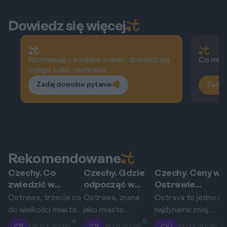
Dowiedz się więcej
Rozmawiaj z kocham.travel i dowiedz się
Co możn
czego tylko zechcesz
Zadaj dowolne pytanie
Zadaj
Rekomendowane
Czechy. Co
Czechy. Gdzie
Czechy. Ceny w
Ostrawa
Ostrawa
Ostrawa
zwiedzić w
odpocząć w
Ostrawie
Ostrawie? Dolne
Ostrawie?
2025/26: Ile
Ostrawa, trzecie co
Ostrawa, znana
Ostrava to jedno z
Witkowice, ulica
Parki i tereny
kosztuje wstęp
do wielkości miasto
jako miasto
najdynamiczniej
Stodolní i Nowy
zielone w
do Dolnych
4
6
3
Czech, to idealny cel
górnicze, zachwyca
rozwijających się
1
1
0