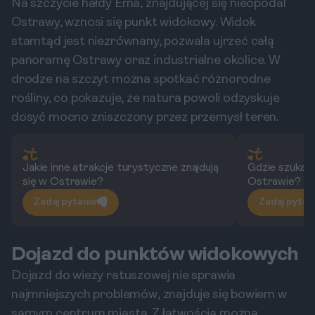
Na szczycie hałdy Ema, znajdującej się nieopodal
Ostrawy, wznosi się punkt widokowy. Widok
stamtąd jest niezrównany, pozwala ujrzeć całą
panoramę Ostrawy oraz industrialne okolice. W
drodze na szczyt można spotkać różnorodne
rośliny, co pokazuje, że natura powoli odzyskuje
dosyć mocno zniszczony przez przemysł teren.
Jakie inne atrakcje turystyczne znajdują
Gdzie szukać 
się w Ostrawie?
Ostrawie?
Zadaj pytanie
Zadaj pytan
Dojazd do punktów widokowych
Dojazd do wieży ratuszowej nie sprawia
najmniejszych problemów, znajduje się bowiem w
samym centrum miasta. Z łatwością można