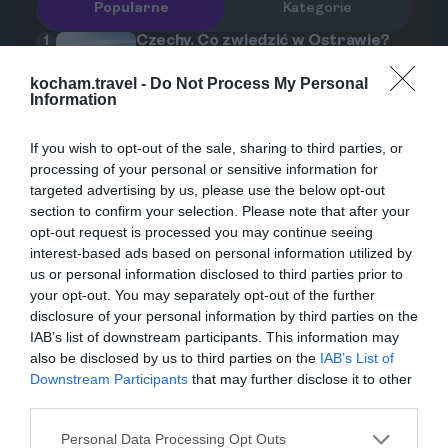
Popularne
Kategorie
Czechy. Co zwiedzić w Ostrawie?
1
Dolne Witkowice, ulica Stodolní i
Nowy Ratusz
Ostrawa, trzecie co do wielkości
kocham.travel -
Do Not Process My Personal
Information
miasto Czech, to idealny cel na
weekendowy wypad, szczególnie dla
1
06.03.2026
•
4 min
If you wish to opt-out of the sale, sharing to third parties, or
osób szukających unikalnych atrakcji,
Czechy. Gdzie odpocząć w
2
processing of your personal or sensitive information for
Ostrawie? Parki i tereny zielone w
kultury i aktywnego wypoczynku. Znana
targeted advertising by us, please use the below opt-out
przemysłowym mieście
Ostrawa, znana jako miasto górnicze,
ze swojej przemysłowej historii,
section to confirm your selection. Please note that after your
zachwyca nie tylko przemysłową
Ostrawa zaskakuje nowoczesnymi
opt-out request is processed you may continue seeing
architekturą, ale również pięknymi
przestrzeniami, zielonymi parkami i
1
16.01.2026
•
6 min
interest-based ads based on personal information utilized by
terenami zielonymi. Po relaksie w
tętniącą życiem sceną rozrywkową. W
Czechy. Ceny w Ostrawie 2025/26:
us or personal information disclosed to third parties prior to
3
Ile kosztuje wstęp do Dolnych
łaźniach na Stodolní warto poświęcić
your opt-out. You may separately opt-out of the further
tym artykule przedstawimy Ci
Witkowic, piwo i obiad?
Ostrava to jedno z najdynamiczniej
disclosure of your personal information by third parties on the
czas na odkrywanie uroków tego
najważniejsze miejsca, które
rozwijających się miast w Czechach,
IAB’s list of downstream participants. This information may
regionu. W tym artykule przedstawimy
powinieneś odwiedzić podczas swojej
also be disclosed by us to third parties on the
IAB’s List of
znane ze swojej bogatej historii,
najlepsze miejsca na odpoczynek od
0
12.02.2026
•
3 min
wizyty w tym fascynującym mieście.
Downstream Participants
that may further disclose it to other
przemysłowych atrakcji i wyjątkowych
miejskiego zgiełku w Ostrawie, które z
Ostrawa z dziećmi: ZOO, park
4
third parties.
miniatur i inne atrakcje dla rodzin
kulinarnych doznań. W artykule
pewnością będą atrakcyjne dla rodzin z
Ostrawa to idealne miejsce dla rodzin z
przyjrzymy się aktualnym cenom w
dziećmi oraz turystów szukających
Personal Data Processing Opt Outs