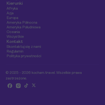
Kierunki
powinieneś
rodzin z dziećmi
możesz
Afryka
odwiedzić podczas
oraz turystów
zaoszczędzić,
Azja
swojej wizyty w tym
szukających relaksu
ciesząc się
Europa
fascynującym
na świeżym
jednocześnie tym, c
Ameryka Północna
Ameryka Południowa
mieście.
powietrzu.
najlepsze w
Oceania
Ostrawie.
Wszystkie
Kontakt
Skontaktuj się z nami
Regulamin
Polityka prywatności
© 2025 - 2026 kocham.travel. Wszelkie prawa
zastrzeżone.