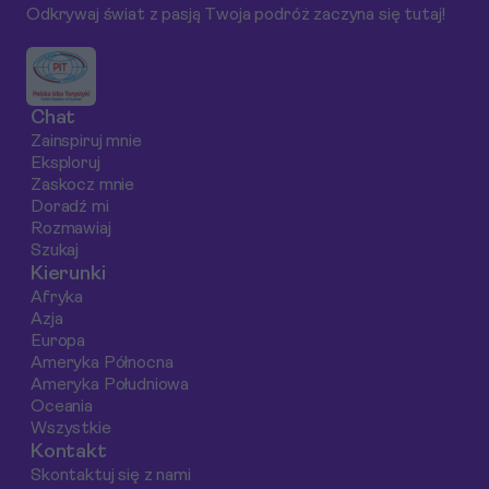
Odkrywaj świat z pasją Twoja podróż zaczyna się tutaj!
znane, lecz równie
fantazją. Przygotuj
fascynujące budynki,
się na niezapomnia
które ukształtowały
smaki, które
oblicze tego
sprawią, że
Chat
wyjątkowego miasta.
zakochasz się w t
Zainspiruj mnie
mieście.
Eksploruj
Zaskocz mnie
Doradź mi
Rozmawiaj
Szukaj
Kierunki
Afryka
Azja
Europa
Ameryka Północna
Ameryka Południowa
Oceania
Wszystkie
Kontakt
Skontaktuj się z nami