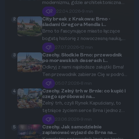
modernizmu, gdzie architektoniczna
rewolucja XX wieku jest wciąż żywa.
2
22.04.2026
•
9 min
Ten przewodnik zabierze Cię w podróż
City break z Krakowa: Brno -
2
śladami Gregora Mendla i
od ikonicznej Willi Tugendhat, przez
naukowych odkryć w czeskich
Brno to fascynujące miasto łączące
awangardowe kawiarnie, aż po mniej
Morawach.
bogatą historię z nowoczesną nauką,
znane, lecz równie fascynujące budynki,
idealne na dynamiczny, kilkudniowy city
które ukształtowały oblicze tego
1
27.07.2026
•
12 min
break z południa Polski.
wyjątkowego miasta.
Czechy. Słodkie Brno: przewodnik
3
po morawskich deserach i
cukierniach, które musisz
Odkryj z nami najsłodsze zakątki Brna!
odwiedzić.
Ten przewodnik zabierze Cię w podróż
po najlepszych cukierniach, kawiarniach
1
05.07.2026
•
8 min
i restauracjach, gdzie morawska
Czechy. Zelný trh w Brnie: co kupić i
4
czego spróbować na
tradycja cukiernicza spotyka się z
najsłynniejszym targu Moraw?
Zelný trh, czyli Rynek Kapuściany, to
nowoczesną fantazją. Przygotuj się na
tętniące życiem serce Brna i jedno z
niezapomniane smaki, które sprawią, że
najstarszych targowisk w Czechach.
zakochasz się w tym mieście.
1
23.06.2026
•
9 min
To tutaj, w otoczeniu zabytkowych
Czechy. Jak samodzielnie
5
zaplanować wyjazd do Brna na
kamienic i barokowej fontanny, można
festiwal fajerwerków Ignis