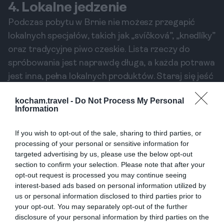
4. Lokalne jedzenie
Podczas pobytu w Brnie nie możesz przegapić
lokalnych specjałów, takich jak „svíčková”, „knedlíky”
oraz tradycyjne piwo czeskie. Lista rzeczy do
spróbowania jest naprawdę długa, a każda potrawa
jest inna, pełna lokalnych produktów. Staraj się jeść
tam, gdzie jadają mieszkańcy – to najlepszy sposób,
kocham.travel -
Do Not Process My Personal
aby poczuć autentyczność lokalnej kultury.
Information
Gdzie jadać
Warto odwiedzić lokale, które są popularne wśród
If you wish to opt-out of the sale, sharing to third parties, or
mieszkańców. Kafejki w okolicach Židovskiej
processing of your personal or sensitive information for
targeted advertising by us, please use the below opt-out
dzielnicy oferują pyszne jedzenie w przystępnych
section to confirm your selection. Please note that after your
cenach. Lokalne tawerny zachwycają przytulnym
opt-out request is processed you may continue seeing
klimatem oraz domowymi potrawami, które
interest-based ads based on personal information utilized by
zachwycą Twoje podniebienie. Nie zapomnij
us or personal information disclosed to third parties prior to
your opt-out. You may separately opt-out of the further
spróbować piwa z lokalnych browarów.
disclosure of your personal information by third parties on the
Słodycze i wypieki