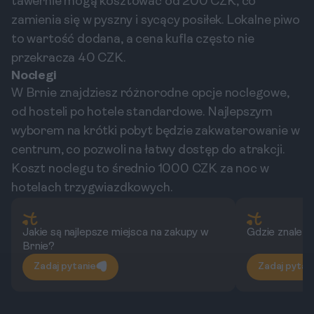
tawernie mogą kosztować od 200 CZK, co
zamienia się w pyszny i sycący posiłek. Lokalne piwo
to wartość dodana, a cena kufla często nie
przekracza 40 CZK.
Noclegi
W Brnie znajdziesz różnorodne opcje noclegowe,
od hosteli po hotele standardowe. Najlepszym
wyborem na krótki pobyt będzie zakwaterowanie w
centrum, co pozwoli na łatwy dostęp do atrakcji.
Koszt noclegu to średnio 1000 CZK za noc w
hotelach trzygwiazdkowych.
Jakie są najlepsze miejsca na zakupy w
Gdzie znaleźć
Brnie?
Zadaj pytanie
Zadaj pytan