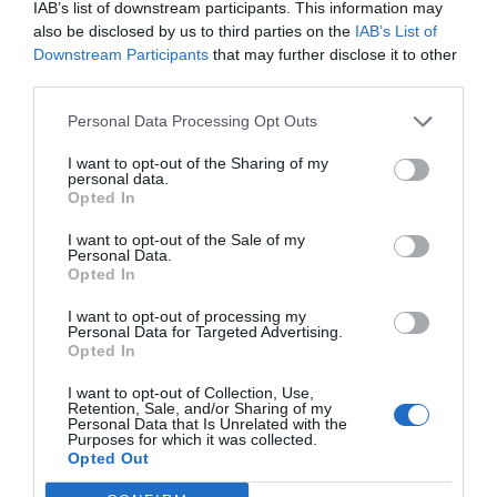
IAB’s list of downstream participants. This information may
Nie możesz opuścić Brna bez spróbowania
also be disclosed by us to third parties on the
IAB’s List of
lokalnych słodyczy. Czeska kuchnia ma w swojej
Downstream Participants
that may further disclose it to other
third parties.
ofercie wspaniałe bułeczki drożdżowe i ciastka,
które idealnie nadają się na przekąskę. Spróbuj
Personal Data Processing Opt Outs
„trdelnik”, tradycyjnego czeskiego przysmaku,
I want to opt-out of the Sharing of my
dostępnego w kawiarniach na każdym kroku. Warto
personal data.
Opted In
również zwrócić uwagę na lokalne ciasta, które są
wypiekane z sezonowych owoców.
I want to opt-out of the Sale of my
Personal Data.
5. Safety i praktyczne porady
Opted In
Brno to bezpieczne miasto do zwiedzania, ale jak w
I want to opt-out of processing my
Personal Data for Targeted Advertising.
każdym innym miejscu, zawsze warto zachować
Opted In
ostrożność. Unikaj nocnych spacerów po
I want to opt-out of Collection, Use,
opustoszałych uliczkach oraz pilnuj swoich rzeczy
Retention, Sale, and/or Sharing of my
Personal Data that Is Unrelated with the
osobistych. Szukaj sprawdzonych lokalizacji i
Purposes for which it was collected.
korzystaj z recenzji innych podróżników, aby
Opted Out
znaleźć najlepsze miejsca do zwiedzania.