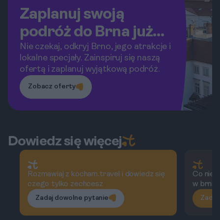
Zaplanuj swoją
podróż do Brna już
dziś!
Nie czekaj, odkryj Brno, jego atrakcje i
lokalne specjały. Zainspiruj się naszą
ofertą i zaplanuj wyjątkową podróż.
Zobacz oferty
Dowiedz się więcej
Rozmawiaj z kocham.travel i dowiedz się
Co nie 
czego tylko zechcesz
w brnie
Zadaj dowolne pytanie
Zadaj