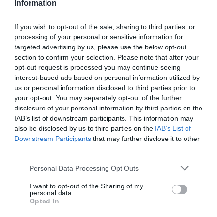
Information
jest rezerwacja noclegów z wyprzedzeniem.
Rodzaje noclegów
If you wish to opt-out of the sale, sharing to third parties, or
Wybór odpowiedniego noclegu w Słonecznym
processing of your personal or sensitive information for
targeted advertising by us, please use the below opt-out
Brzegu jest kluczowy dla komfortowego pobytu.
section to confirm your selection. Please note that after your
Można wybierać spośród hoteli, apartamentów w
opt-out request is processed you may continue seeing
wynajmie oraz hosteli. Każda z opcji ma swoje
interest-based ads based on personal information utilized by
zalety, a wśród hoteli wiele oferuje dodatkowe
us or personal information disclosed to third parties prior to
your opt-out. You may separately opt-out of the further
udogodnienia, takie jak baseny, spa i restauracje.
disclosure of your personal information by third parties on the
Przed wyborem warto zapoznać się z recenzjami
IAB’s list of downstream participants. This information may
oraz ocenami gości.
also be disclosed by us to third parties on the
IAB’s List of
Downstream Participants
that may further disclose it to other
Lokalne jedzenie w Słonecznym
third parties.
Brzegu
Personal Data Processing Opt Outs
Słoneczny Brzeg to nie tylko plaża i hotele, ale
I want to opt-out of the Sharing of my
także bogata oferta gastronomiczna. W okolicy
personal data.
można skosztować lokalnych specjałów, które
Opted In
zachwycą Twoje kubki smakowe.