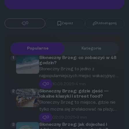
0
Zapisz
Udostępnij
Popularne
Kategorie
Słoneczny Brzeg: co zobaczyć w 48
1
godzin?
Słoneczny Brzeg to jedno z
najpopularniejszych miejsc wakacyjnych
w Bułgarii. Jeśli masz tylko 48 godzin,
0
10.09.2025
•
4 min
aby odkryć ten kurort, warto wiedzieć,
Słoneczny Brzeg: gdzie zjeść —
2
lokalne klasyki i street food?
jakie atrakcje powinny znaleźć się na
Słoneczny Brzeg to miejsce, gdzie nie
Twojej liście. Od wspaniałych plaż po
tylko można się zrelaksować na plaży,
ekscytujące parki rozrywki – Słoneczny
ale także skosztować wyjątkowej
Brzeg oferuje wiele możliwości na
0
02.09.2025
•
3 min
bułgarskiej kuchni. W tym artykule
niezapomniany pobyt.
Słoneczny Brzeg: jak dojechać i
3