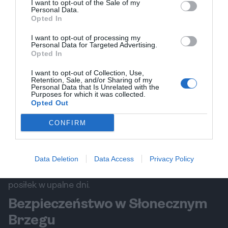
I want to opt-out of the Sale of my
1. Owoce morza
Personal Data.
Opted In
Owoce morza to jedna z najpopularniejszych
pozycji w menu lokalnych restauracji. Świeże ryby,
I want to opt-out of processing my
Personal Data for Targeted Advertising.
kalmary czy małże serwowane są w wielu formach,
Opted In
od grillowanych po duszone. Polecam spróbować
I want to opt-out of Collection, Use,
regionalnych specjałów, takich jak mussaka z
Retention, Sale, and/or Sharing of my
Personal Data that Is Unrelated with the
owocami morza czy zupa rybna.
Purposes for which it was collected.
Opted Out
2. Masywna selgoda
Bułgaria to także raj dla miłośników warzyw.
CONFIRM
Masywna selgoda to tradycyjne danie, które
można znaleźć w wielu restauracjach. To
mieszanka najświeższych składników, takich jak
Data Deletion
Data Access
Privacy Policy
pomidory, ogórki oraz papryka. Idealne na lekki
posiłek w upalne dni.
Bezpieczeństwo w Słonecznym
Brzegu