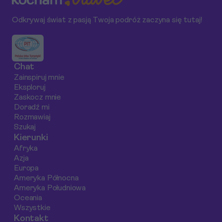
plaż po ekscytujące
Słonecznym Brzegu,
architektury,
Odkrywaj świat z pasją Twoja podróż zaczyna się tutaj!
parki rozrywki –
od tradycyjnych
oferując unikalne i
Słoneczny Brzeg
tawern po
malownicze scener
oferuje wiele
nowoczesne
W tym artykule
możliwości na
restauracje
zaprezentujemy
Chat
niezapomniany pobyt.
serwujące dania z
najlepsze punkty
Zainspiruj mnie
różnych zakątków
widokowe oraz
Eksploruj
świata.
miejsca na
Zaskocz mnie
niezapomniane
Doradź mi
Rozmawiaj
zdjęcia, które z
Szukaj
pewnością podbiją
Kierunki
serca Twoich
Afryka
obserwatorów.
Azja
Europa
Ameryka Północna
Ameryka Południowa
Oceania
Wszystkie
Kontakt