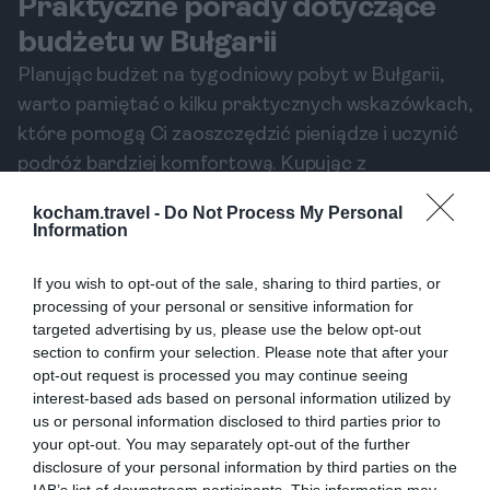
Praktyczne porady dotyczące
budżetu w Bułgarii
Planując budżet na tygodniowy pobyt w Bułgarii,
warto pamiętać o kilku praktycznych wskazówkach,
które pomogą Ci zaoszczędzić pieniądze i uczynić
podróż bardziej komfortową. Kupując z
wyprzedzeniem bilety do atrakcji czy planując
kocham.travel -
Do Not Process My Personal
posiłki w tanich restauracjach, możesz znacznie
Information
obniżyć koszty. Również korzystanie z transportu
publicznego zamiast taksówek pozwala
If you wish to opt-out of the sale, sharing to third parties, or
processing of your personal or sensitive information for
zaoszczędzić cenne BGN.
targeted advertising by us, please use the below opt-out
Kupując z wyprzedzeniem bilety do atrakcji
section to confirm your selection. Please note that after your
oraz unikając drogich restauracji, możesz
opt-out request is processed you may continue seeing
znacząco obniżyć koszty swojego pobytu.
interest-based ads based on personal information utilized by
us or personal information disclosed to third parties prior to
your opt-out. You may separately opt-out of the further
disclosure of your personal information by third parties on the
IAB’s list of downstream participants. This information may