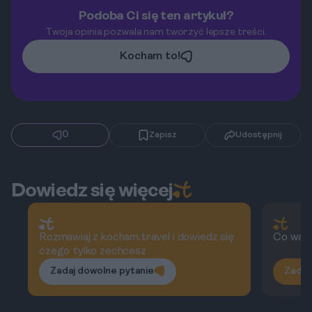
Podoba Ci się ten artykuł?
Twoja opinia pozwala nam tworzyć lepsze treści.
Kocham to!
0
Zapisz
Udostępnij
Dowiedz się więcej
Rozmawiaj z kocham.travel i dowiedz się
Co wart
czego tylko zechcesz
Zadaj dowolne pytanie
Zadaj