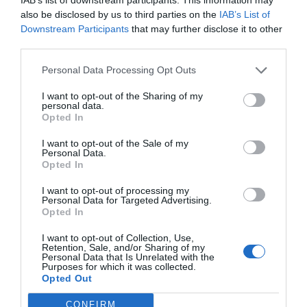
Popularne
Kategorie
also be disclosed by us to third parties on the
IAB’s List of
Bułgaria. Ile kosztuje wynajem
1
Downstream Participants
that may further disclose it to other
leżaków i parasoli na plażach w
third parties.
Złotych Piaskach w sezonie 2026?
Złote Piaski to niewątpliwie jeden z
Personal Data Processing Opt Outs
najpopularniejszych i najlepiej
rozwiniętych kurortów w Bułgarii,
3
01.08.2026
•
12 min
I want to opt-out of the Sharing of my
przyciągający turystów pięknymi,
personal data.
Bułgaria. Architektoniczne perełki
2
Opted In
Sozopola: co zobaczyć na Starym
szerokimi plażami oraz doskonałą
Mieście?
Sozopol, jedno z najstarszych miast na
infrastrukturą wypoczynkową. W
I want to opt-out of the Sale of my
bułgarskim wybrzeżu Morza Czarnego,
sezonie 2026 ceny wynajmu sprzętu
Personal Data.
Opted In
to miejsce, gdzie historia splata się z
plażowego, a także koszty noclegów,
3
20.04.2026
•
9 min
teraźniejszością na każdym kroku. Jego
wyżywienia i transportu uległy pewnym
Bułgaria. Stare Miasto w Sozopolu:
3
I want to opt-out of processing my
Spacer po brukowanych uliczkach i
Stare Miasto, położone na
Personal Data for Targeted Advertising.
rynkowym modyfikacjom, które
odkrywanie historii
Opted In
Odkryj magiczny klimat Starego
malowniczym półwyspie, jest
koniecznie należy uwzględnić w swoim
Miasta w Sozopolu, jednego z
prawdziwym skarbcem
wakacyjnym budżecie. Ten
I want to opt-out of Collection, Use,
najstarszych i najbardziej urokliwych
Retention, Sale, and/or Sharing of my
architektonicznym, oferującym podróż
3
15.03.2026
•
10 min
szczegółowy, analityczny przewodnik
Personal Data that Is Unrelated with the
miejsc na bułgarskim wybrzeżu. Ten
w czasie od starożytnej Grecji po
Gotowy plan zwiedzania: Święty
4
Purposes for which it was collected.
rozkłada na czynniki pierwsze
Konstantyn i Elena, Bułgaria - 3 dni
Opted Out
przewodnik zabierze Cię na spacer po
bułgarskie odrodzenie narodowe.
wszystkie przewidywane wydatki,
Kompletny, intensywny przewodnik dla
brukowanych alejkach, wśród unikalnych
pomagając precyzyjnie i bezstresowo
CONFIRM