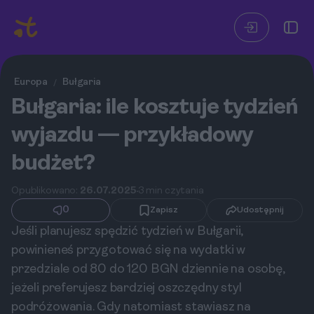
Europa
Bułgaria
/
Bułgaria: ile kosztuje tydzień
wyjazdu — przykładowy
budżet?
Opublikowano:
26.07.2025
3 min czytania
0
Zapisz
Udostępnij
Jeśli planujesz spędzić tydzień w Bułgarii,
powinieneś przygotować się na wydatki w
przedziale od 80 do 120 BGN dziennie na osobę,
jeżeli preferujesz bardziej oszczędny styl
podróżowania. Gdy natomiast stawiasz na