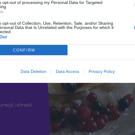
to opt-out of processing my Personal Data for Targeted
podniebienia - od sznycla po street
ing.
In
ie.
o opt-out of Collection, Use, Retention, Sale, and/or Sharing
ersonal Data that Is Unrelated with the Purposes for which it
lected.
Out
CONFIRM
Data Deletion
Data Access
Privacy Policy
edzić
racji i street