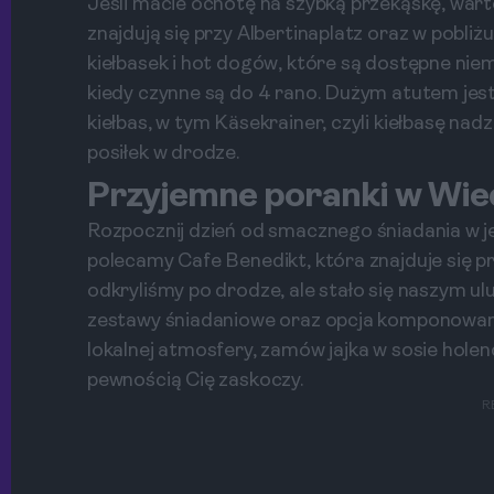
Jeśli macie ochotę na szybką przekąskę, warto
znajdują się przy Albertinaplatz oraz w pobliż
kiełbasek i hot dogów, które są dostępne nie
kiedy czynne są do 4 rano. Dużym atutem je
kiełbas, w tym Käsekrainer, czyli kiełbasę nad
posiłek w drodze.
Przyjemne poranki w Wied
Rozpocznij dzień od smacznego śniadania w je
polecamy Cafe Benedikt, która znajduje się 
odkryliśmy po drodze, ale stało się naszym ul
zestawy śniadaniowe oraz opcja komponowani
lokalnej atmosfery, zamów jajka w sosie holen
pewnością Cię zaskoczy.
R