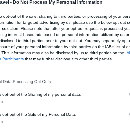
avel -
Do Not Process My Personal Information
zadowolą nawet najbardziej wymagających
rem napić się dobrego wina w jednym z barów.
to opt-out of the sale, sharing to third parties, or processing of your per
formation for targeted advertising by us, please use the below opt-out s
omiczna: crème de la crème
r selection. Please note that after your opt-out request is processed y
eżywa prawdziwy rozkwit. Tutaj znajdziesz
eing interest-based ads based on personal information utilized by us or
disclosed to third parties prior to your opt-out. You may separately opt-
estauracje, które zachwycają nie tylko daniami,
losure of your personal information by third parties on the IAB’s list of
restauracje, to nie tylko smak, ale i niezwykły
. This information may also be disclosed by us to third parties on the
IA
aj. Wiele z tych miejsc to istne instytucje
Participants
that may further disclose it to other third parties.
ażdego smakosza o zawrót głowy.
ie beisle
udaj się do beisle, czyli tradycyjnego
l Data Processing Opt Outs
nałe miejsce do spotkań towarzyskich, w których
o opt-out of the Sharing of my personal data.
adycyjnych dań. Menu w takich miejscach często
In
ia z innych kultur. Wiedeńskie beisle to istne
wręcz nie do przecenienia skarbnice lokalnych
o opt-out of the Sale of my Personal Data.
 naprawdę poczuć się, jak część tego pięknego
In