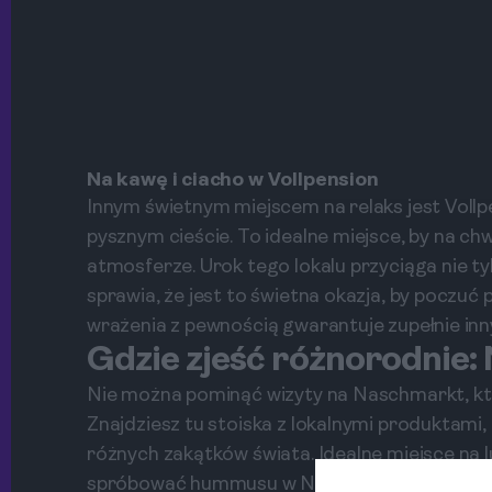
Na kawę i ciacho w Vollpension
Innym świetnym miejscem na relaks jest Vollp
pysznym cieście. To idealne miejsce, by na chw
atmosferze. Urok tego lokalu przyciąga nie ty
sprawia, że jest to świetna okazja, by pocz
wrażenia z pewnością gwarantuje zupełnie inny
Gdzie zjeść różnorodnie
Nie można pominąć wizyty na Naschmarkt, kt
Znajdziesz tu stoiska z lokalnymi produktami
różnych zakątków świata. Idealne miejsce na 
spróbować hummusu w Neni lub zjeść klasyczn