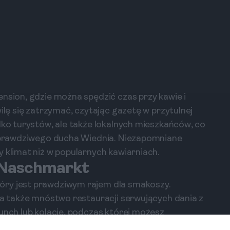
ension, gdzie można spędzić czas przy kawie i
ilę się zatrzymać, czytając gazetę w przytulnej
lko turystów, ale także lokalnych mieszkańców, co
uć prawdziwego ducha Wiednia. Niezapomniane
 klimat niż w popularnych kawiarniach.
: Naschmarkt
óry jest prawdziwym rajem dla smakoszy.
, a także mnóstwo restauracji serwujących dania z
lunch lub kolację, podczas której możesz
e dania kuchni azjatyckiej. Warto zwrócić uwagę