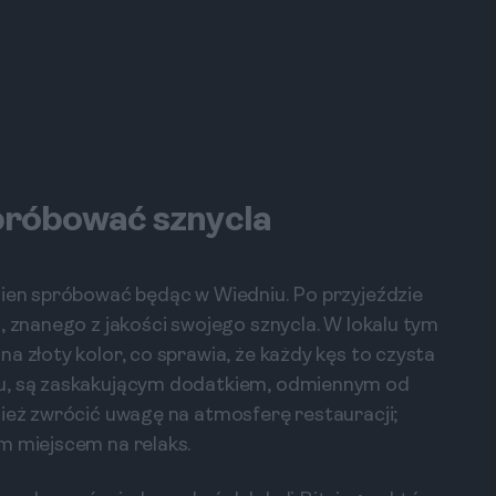
spróbować sznycla
nien spróbować będąc w Wiedniu. Po przyjeździe
, znanego z jakości swojego sznycla. W lokalu tym
a złoty kolor, co sprawia, że każdy kęs to czysta
iu, są zaskakującym dodatkiem, odmiennym od
nież zwrócić uwagę na atmosferę restauracji;
m miejscem na relaks.