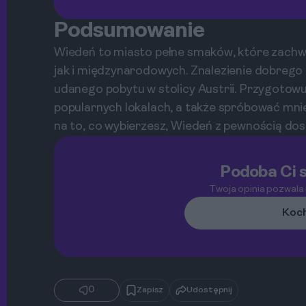
Podsumowanie
Wiedeń to miasto pełne smaków, które zachw
jak i międzynarodowych. Znalezienie dobrego 
udanego pobytu w stolicy Austrii. Przygotowu
popularnych lokalach, a także spróbować mniej
na to, co wybierzesz, Wiedeń z pewnością do
Podoba Ci s
Twoja opinia pozwala
Koch
0
Zapisz
Udostępnij