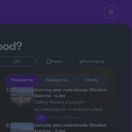
food?
0
Zapisz
Udostępnij
Popularne
Kategorie
Oferty
1
Gotowy plan zwiedzania: Wiedeń,
Austria - 4 dni
Odkryj Wiedeń z naszym
wyczerpującym, 4-dniowym planem
zwiedzania. Ten przewodnik
5
11.07.2026
•
8 min
poprowadzi Cię przez najważniejsze
2
Gotowy plan zwiedzania: Wiedeń,
zabytki, cesarskie pałace,
Austria - 3 dni