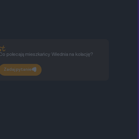
Co polecają mieszkańcy Wiednia na kolację?
Cz
ga
Zadaj pytanie