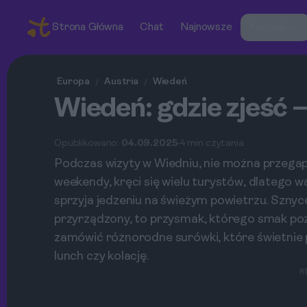
Strona Główna
Chat
Najnowsze
Kierunki
Europa
Austria
Wiedeń
/
/
Wiedeń: gdzie zjeść —
Opublikowano:
04.09.2025
4 min czytania
Podczas wizyty w Wiedniu, nie można przegapi
weekendy, kręci się wielu turystów, dlatego 
sprzyja jedzeniu na świeżym powietrzu. Sznyce
przyrządzony, to przysmak, którego smak po
zamówić różnorodne surówki, które świetnie 
lunch czy kolację.
R