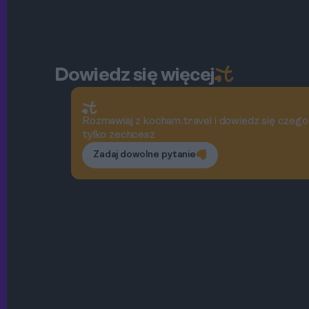
Dowiedz się więcej
Rozmawiaj z kocham.travel i dowiedz się czego
tylko zechcesz
Zadaj dowolne pytanie