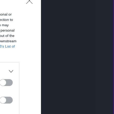
sonal or
ection to
ou may
 personal
out of the
 downstream
B’s List of