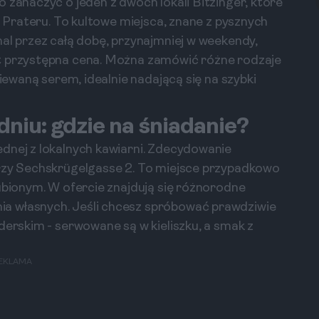
 zahaczyć o jeden z dwóch lokali Bitzinger, które
u Prateru. To kultowe miejsca, znane z pysznych
mal przez całą dobę, przynajmniej w weekendy,
st przystępna cena. Można zamówić różne rodzaje
ziewaną serem, idealnie nadającą się na szybki
niu: gdzie na śniadanie?
dnej z lokalnych kawiarni. Zdecydowanie
przy Sechskrügelgasse 2. To miejsce przypadkowo
ubionym. W ofercie znajdują się różnorodne
a własnych. Jeśli chcesz spróbować prawdziwie
derskim - serwowane są w kieliszku, a smak z
EKLAMA