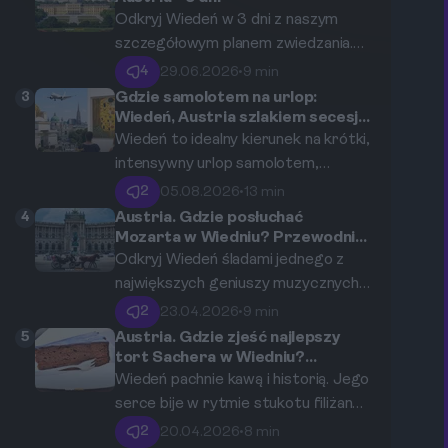
klimatyczne uliczki i kulinarne perełki
Odkryj Wiedeń w 3 dni z naszym
stolicy Austrii, maksymalnie
szczegółowym planem zwiedzania.
wykorzystując każdą chwilę
Poznaj najważniejsze zabytki, muzea
4
29.06.2026
•
9 min
Twojego pobytu.
i punkty widokowe. Oto kompletny,
3
Gdzie samolotem na urlop:
intensywny przewodnik pełen
Wiedeń, Austria szlakiem secesji i
najsłynniejszych obrazów Gustava
praktycznych porad i wskazówek
Wiedeń to idealny kierunek na krótki,
Klimta
logistycznych, idealny dla tych,
intensywny urlop samolotem,
którzy chcą maksymalnie
oferujący niezwykłe spotkanie ze
2
05.08.2026
•
13 min
wykorzystać swój czas w stolicy
sztuką secesyjną i arcydziełami
4
Austria. Gdzie posłuchać
Austrii.
Gustava Klimta. Ten przewodnik
Mozarta w Wiedniu? Przewodnik
po koncertach i historycznych
pomoże Ci zaplanować perfekcyjną
Odkryj Wiedeń śladami jednego z
miejscach.
trasę śladami wiedeńskiego
największych geniuszy muzycznych
modernizmu, optymalizując czas i
wszech czasów. Ten kompleksowy
2
23.04.2026
•
9 min
budżet.
przewodnik zabierze Cię do miejsc,
5
Austria. Gdzie zjeść najlepszy
gdzie Wolfgang Amadeusz Mozart
tort Sachera w Wiedniu?
Przewodnik po historycznych
żył, tworzył i występował, od
Wiedeń pachnie kawą i historią. Jego
cukierniach.
historycznych sal koncertowych po
serce bije w rytmie stukotu filiżanek
nowoczesne, interaktywne muzea.
w setkach legendarnych kawiarni. W
2
20.04.2026
•
8 min