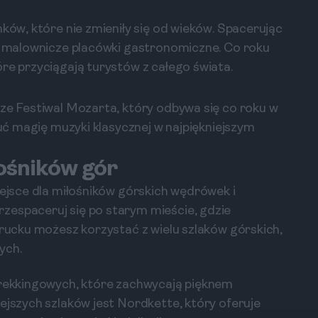
nków, które nie zmieniły się od wieków. Spacerując
az malownicze placówki gastronomiczne. Co roku
re przyciągają turystów z całego świata.
dze Festiwal Mozarta, który odbywa się co roku w
zuć magię muzyki klasycznej w najpiękniejszym
łośników gór
iejsce dla miłośników górskich wędrówek i
zespaceruj się po starym mieście, gdzie
brucku możesz korzystać z wielu szlaków górskich,
ych.
 trekkingowych, które zachwycają pięknem
ejszych szlaków jest Nordkette, który oferuje