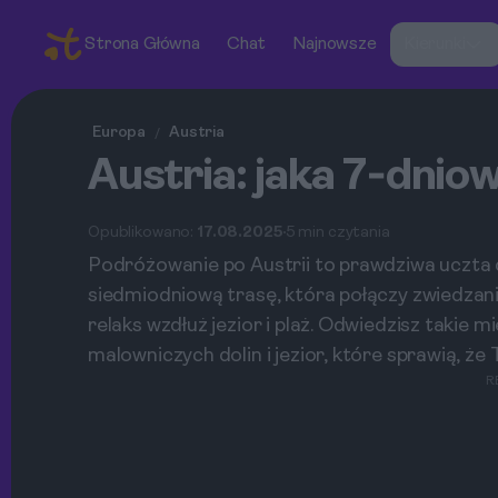
Strona Główna
Chat
Najnowsze
Kierunki
Europa
Austria
/
Austria: jaka 7‑dnio
Opublikowano:
17.08.2025
5 min czytania
Podróżowanie po Austrii to prawdziwa uczta
siedmiodniową trasę, która połączy zwiedzan
relaks wzdłuż jezior i plaż. Odwiedzisz takie m
malowniczych dolin i jezior, które sprawią, ż
R