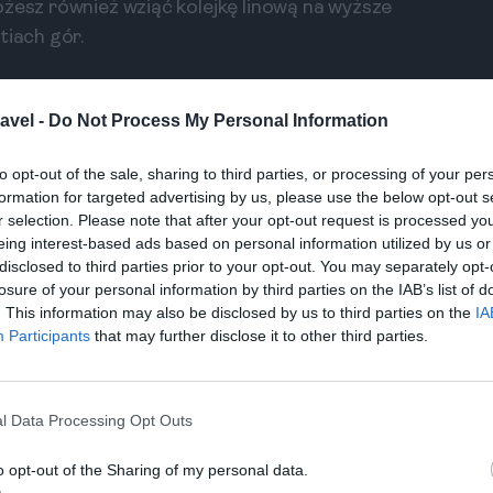
ożesz również wziąć kolejkę linową na wyższe
tiach gór.
nać austriackiej kultury. Odwiedź Targ
avel -
Do Not Process My Personal Information
wiątecznym, gdzie lokalni rzemieślnicy sprzedają
nych potraw, takich jak Tyrolski ser.
to opt-out of the sale, sharing to third parties, or processing of your per
elaks na wodzie
formation for targeted advertising by us, please use the below opt-out s
r selection. Please note that after your opt-out request is processed y
nad Jeziorem Bodeńskim, które leży na granicy
eing interest-based ads based on personal information utilized by us or
e możliwość uprawiania sportów wodnych, takich jak
disclosed to third parties prior to your opt-out. You may separately opt-
e miasteczka, takie jak Bregenz oraz Lindau,
losure of your personal information by third parties on the IAB’s list of
. This information may also be disclosed by us to third parties on the
IA
menady.
Participants
that may further disclose it to other third parties.
wności na wodzie. Możesz wynająć łódź lub wziąć
etne do jazdy na rowerze, a liczne ścieżki
l Data Processing Opt Outs
zy. Warto zatrzymać się w jednej z nadmorskich
o opt-out of the Sharing of my personal data.