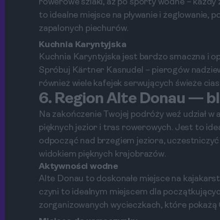
rowerowe szlaki, aż po sporty wodne – każdy z
to idealne miejsce na pływanie i żeglowanie, 
zapalonych piechurów.
Kuchnia Karyntyjska
Kuchnia Karyntyjska jest bardzo smaczna i op
Spróbuj Kärtner Kasnudel – pierogów nadziew
również wiele kafejek serwujących świeże ciast
6. Region Alte Donau — b
Na zakończenie Twojej podróży weź udział w 
pięknych jezior i tras rowerowych. Jest to ide
odpocząć nad brzegiem jeziora, uczestniczyć 
widokiem pięknych krajobrazów.
Aktywności wodne
Alte Donau to doskonałe miejsce na kajakars
czyni to idealnym miejscem dla początkującyc
zorganizowanych wycieczkach, które pokażą Ci 