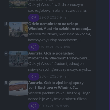
klimatyczne uliczki i kulinarne perełki
Odkryj Wiedeń w 3 dni z naszym
stolicy Austrii, maksymalnie
szczegółowym planem zwiedzania.
wykorzystując każdą chwilę
Poznaj najważniejsze zabytki, muzea
4
29.06.2026
•
9 min
Twojego pobytu.
i punkty widokowe. Oto kompletny,
3
Gdzie samolotem na urlop:
intensywny przewodnik pełen
Wiedeń, Austria szlakiem secesji i
najsłynniejszych obrazów Gustava
praktycznych porad i wskazówek
Wiedeń to idealny kierunek na krótki,
Klimta
logistycznych, idealny dla tych,
intensywny urlop samolotem,
którzy chcą maksymalnie
oferujący niezwykłe spotkanie ze
2
05.08.2026
•
13 min
wykorzystać swój czas w stolicy
sztuką secesyjną i arcydziełami
4
Austria. Gdzie posłuchać
Austrii.
Gustava Klimta. Ten przewodnik
Mozarta w Wiedniu? Przewodnik
po koncertach i historycznych
pomoże Ci zaplanować perfekcyjną
Odkryj Wiedeń śladami jednego z
miejscach.
trasę śladami wiedeńskiego
największych geniuszy muzycznych
modernizmu, optymalizując czas i
wszech czasów. Ten kompleksowy
2
23.04.2026
•
9 min
budżet.
przewodnik zabierze Cię do miejsc,
5
Austria. Gdzie zjeść najlepszy
gdzie Wolfgang Amadeusz Mozart
tort Sachera w Wiedniu?
Przewodnik po historycznych
żył, tworzył i występował, od
Wiedeń pachnie kawą i historią. Jego
cukierniach.
historycznych sal koncertowych po
serce bije w rytmie stukotu filiżanek
nowoczesne, interaktywne muzea.
w setkach legendarnych kawiarni. W
2
20.04.2026
•
8 min