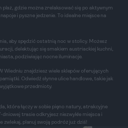
ch plaż, gdzie można zrelaksować się po aktywnym
 napoje i pyszne jedzenie. To idealne miejsce na
a, aby spędzić ostatnią noc w stolicy. Możesz
uracji, delektując się smakiem austriackiej kuchni,
iasta, podziwiając nocne iluminacje.
 W Wiedniu znajdziesz wiele sklepów oferujących
pamiątki. Odwiedź słynne ulice handlowe, takie jak
 wyjątkowe przedmioty.
, która łączy w sobie pięno natury, atrakcyjne
7-dniowej trasie odkryjesz niezwykłe miejsca i
 zwlekaj, planuj swoją podróż już dziś!