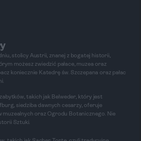
ry
, stolicy Austrii, znanej z bogatej historii,
 którym możesz zwiedzić pałace, muzea oraz
obacz koniecznie Katedrę św. Szczepana oraz pałac
i.
abytków, takich jak Belweder, który jest
burg, siedziba dawnych cesarzy, oferuje
w muzealnych oraz Ogrodu Botanicznego. Nie
orii Sztuki.
 takich jak Sacher Torte, czyli tradycyjne