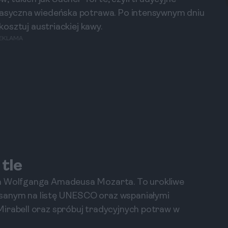
klasyczna wiedeńska potrawa. Po intensywnym dniu
skosztuj austriackiej kawy.
EKLAMA
tle
in Wolfganga Amadeusa Mozarta. To urokliwe
sanym na listę UNESCO oraz wspaniałymi
Mirabell oraz spróbuj tradycyjnych potraw w