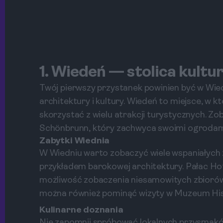
1. Wiedeń — stolica kultu
Twój pierwszy przystanek powinien być w Wiedniu
architektury i kultury. Wiedeń to miejsce, w
skorzystać z wielu atrakcji turystycznych. Z
Schönbrunn, który zachwyca swoimi ogrodam
Zabytki Wiednia
W Wiedniu warto zobaczyć wiele wspaniałych z
przykładem barokowej architektury. Pałac Hof
możliwość zobaczenia niesamowitych zbioró
można również pominąć wizyty w Muzeum Hist
Kulinarne doznania
Nie zapomnij spróbować lokalnych przysmaków,