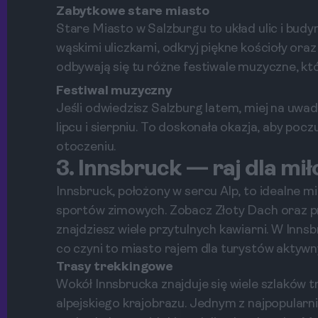
Zabytkowe stare miasto
Stare Miasto w Salzburgu to układ ulic i budy
wąskimi uliczkami, odkryj piękne kościoły or
odbywają się tu różne festiwale muzyczne, któ
Festiwal muzyczny
Jeśli odwiedzisz Salzburg latem, miej na uwa
lipcu i sierpniu. To doskonała okazja, aby poc
otoczeniu.
3. Innsbruck — raj dla mi
Innsbruck, położony w sercu Alp, to idealne m
sportów zimowych. Zobacz Złoty Dach oraz pr
znajdziesz wiele przytulnych kawiarni. W Inns
co czyni to miasto rajem dla turystów aktywn
Trasy trekkingowe
Wokół Innsbrucka znajduje się wiele szlaków
alpejskiego krajobrazu. Jednym z najpopularni