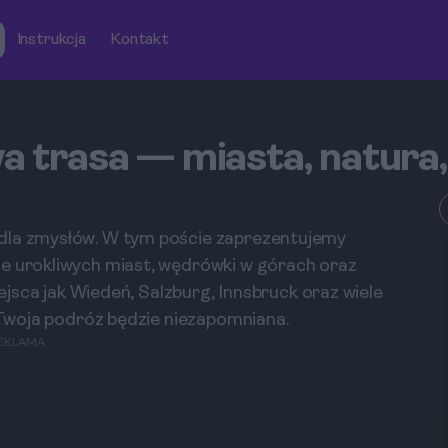
Instrukcja
Kontakt
wa trasa — miasta, natura,
 dla zmysłów. W tym poście zaprezentujemy
ie urokliwych miast, wędrówki w górach oraz
iejsca jak Wiedeń, Salzburg, Innsbruck oraz wiele
e Twoja podróż będzie niezapomniana.
EKLAMA