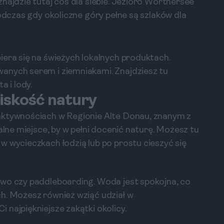
najdzie tutaj coś dla siebie. Jezioro Wörthersee
podczas gdy okoliczne góry pełne są szlaków dla
iera się na świeżych lokalnych produktach.
anych serem i ziemniakami. Znajdziesz tu
a i lody.
liskość natury
aktywnościach w Regionie Alte Donau, znanym z
alne miejsce, by w pełni docenić naturę. Możesz tu
w wycieczkach łodzią lub po prostu cieszyć się
two czy paddleboarding. Woda jest spokojna, co
h. Możesz również wziąć udział w
najpiękniejsze zakątki okolicy.