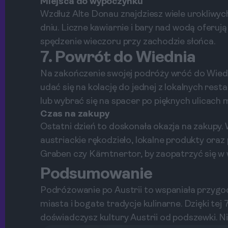
Miejsca do wypoczynku
Wzdłuż Alte Donau znajdziesz wiele urokliwy
dniu. Liczne kawiarnie i bary nad wodą oferują
spędzenie wieczoru przy zachodzie słońca.
7. Powrót do Wiednia
Na zakończenie swojej podróży wróć do Wiedni
udać się na kolację do jednej z lokalnych resta
lub wybrać się na spacer po pięknych ulicach m
Czas na zakupy
Ostatni dzień to doskonała okazja na zakupy.
austriackie rękodzieło, lokalne produkty oraz 
Graben czy Kärntnertor, by zaopatrzyć się w
Podsumowanie
Podróżowanie po Austrii to wspaniała przygoda
miasta i bogate tradycje kulinarne. Dzięki tej 
doświadczysz kultury Austrii od podszewki. Nie