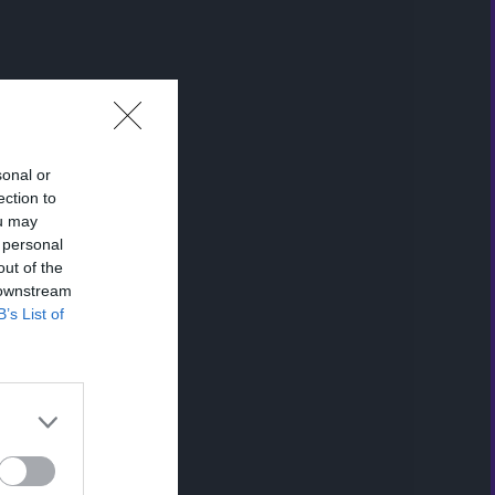
sonal or
ection to
ou may
 personal
out of the
 downstream
B’s List of