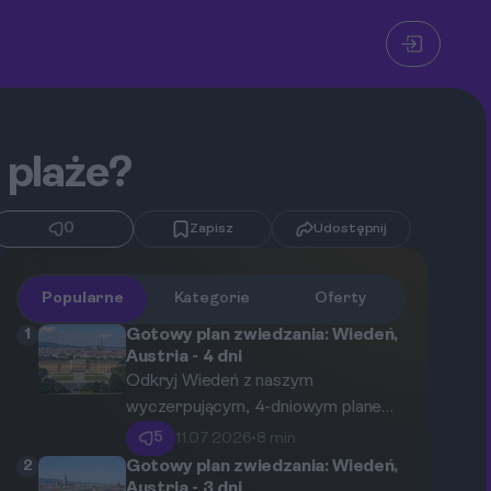
 plaże?
0
Zapisz
Udostępnij
Popularne
Kategorie
Oferty
1
Gotowy plan zwiedzania: Wiedeń,
Austria - 4 dni
Odkryj Wiedeń z naszym
wyczerpującym, 4-dniowym planem
zwiedzania. Ten przewodnik
5
11.07.2026
•
8 min
poprowadzi Cię przez najważniejsze
2
Gotowy plan zwiedzania: Wiedeń,
zabytki, cesarskie pałace,
Austria - 3 dni