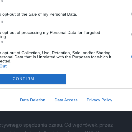
In
Gdzie szukać noclegów w Wiedniu i Salzburgu?
o opt-out of the Sale of my Personal Data.
Zadaj pytanie
In
to opt-out of processing my Personal Data for Targeted
ing.
In
aż, gdzie możesz się zrelaksować. Urok Bregenz
o opt-out of Collection, Use, Retention, Sale, and/or Sharing
ersonal Data that Is Unrelated with the Purposes for which it
certami na świeżym powietrzu. Warto sprawdzić
lected.
Out
 podczas Twojej wizyty odbywa się jakiś festiwal.
iękno
CONFIRM
 urokliwych miejscowościach, takich jak Velden
 wspaniałych plaż. Karyntia to region, który
Data Deletion
Data Access
Privacy Policy
pięknymi jeziorami. Warto poświęcić kilka dni na
aktywnego spędzania czasu. Od wędrówek, przez