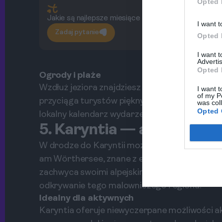
Opted 
Jakie są najlepsze miesiące na wizytę w Austrii?
I want t
Zadaj pytanie
Opted 
I want 
Advertis
Opted 
Ogrody i plaże
Wzdłuż jeziora znajdziesz wiele urokliwych pl
I want t
of my P
przyciąga turystów pięknymi ogrodami i kon
was col
Opted 
lokalny kalendarz wydarzeń, aby zobaczyć, czy
5. Karyntia — alpejskie p
W drodze do Karyntii możesz zatrzymać się w
am Wörthersee, znane z eleganckich willi oraz
zachwyca swoimi alpejskimi krajobrazami oraz 
odkrywanie tego malowniczego regionu.
Idealny dla aktywnych
Karyntia oferuje niewyczerpane możliwości 