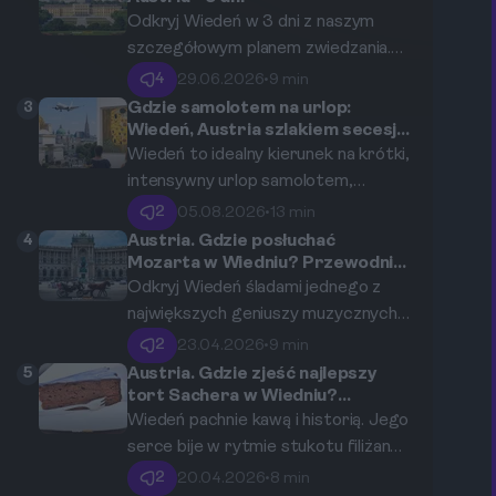
klimatyczne uliczki i kulinarne perełki
Odkryj Wiedeń w 3 dni z naszym
stolicy Austrii, maksymalnie
szczegółowym planem zwiedzania.
wykorzystując każdą chwilę
Poznaj najważniejsze zabytki, muzea
4
29.06.2026
•
9 min
Twojego pobytu.
i punkty widokowe. Oto kompletny,
3
Gdzie samolotem na urlop:
intensywny przewodnik pełen
Wiedeń, Austria szlakiem secesji i
najsłynniejszych obrazów Gustava
praktycznych porad i wskazówek
Wiedeń to idealny kierunek na krótki,
Klimta
logistycznych, idealny dla tych,
intensywny urlop samolotem,
którzy chcą maksymalnie
oferujący niezwykłe spotkanie ze
2
05.08.2026
•
13 min
wykorzystać swój czas w stolicy
sztuką secesyjną i arcydziełami
4
Austria. Gdzie posłuchać
Austrii.
Gustava Klimta. Ten przewodnik
Mozarta w Wiedniu? Przewodnik
po koncertach i historycznych
pomoże Ci zaplanować perfekcyjną
Odkryj Wiedeń śladami jednego z
miejscach.
trasę śladami wiedeńskiego
największych geniuszy muzycznych
modernizmu, optymalizując czas i
wszech czasów. Ten kompleksowy
2
23.04.2026
•
9 min
budżet.
przewodnik zabierze Cię do miejsc,
5
Austria. Gdzie zjeść najlepszy
gdzie Wolfgang Amadeusz Mozart
tort Sachera w Wiedniu?
Przewodnik po historycznych
żył, tworzył i występował, od
Wiedeń pachnie kawą i historią. Jego
cukierniach.
historycznych sal koncertowych po
serce bije w rytmie stukotu filiżanek
nowoczesne, interaktywne muzea.
w setkach legendarnych kawiarni. W
2
20.04.2026
•
8 min