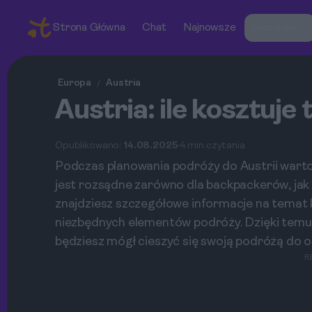
Strona Główna
Chat
Najnowsze
Kierunki
Europa
Austria
/
Austria: ile kosztuj
Opublikowano:
14.08.2025
4 min czytania
Podczas planowania podróży do Austrii wart
jest rozsądne zarówno dla backpackerów, jak
znajdziesz szczegółowe informacje na temat 
niezbędnych elementów podróży. Dzięki temu 
będziesz mógł cieszyć się swoją podróżą do ost
R