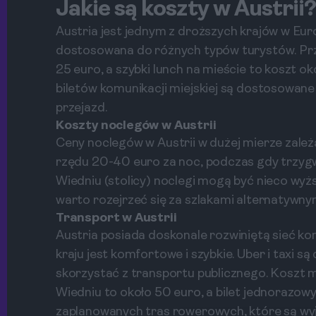
Jakie są koszty w Austrii
Austria jest jednym z droższych krajów w Euro
dostosowana do różnych typów turystów. Przy
25 euro, a szybki lunch na mieście to koszt o
biletów komunikacji miejskiej są dostosowan
przejazd.
Koszty noclegów w Austrii
Ceny noclegów w Austrii w dużej mierze zależą
rzędu 20-40 euro za noc, podczas gdy trzygw
Wiedniu (stolicy) noclegi mogą być nieco wy
warto rozejrzeć się za szlakami alternatywny
Transport w Austrii
Austria posiada doskonale rozwiniętą sieć ko
kraju jest komfortowe i szybkie. Uber i taxi 
skorzystać z transportu publicznego. Koszt m
Wiedniu to około 50 euro, a bilet jednorazowy
zaplanowanych tras rowerowych, które są wy