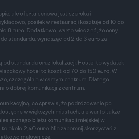
?
pie, ale oferta cenowa jest szeroka i
kładowo, posiłek w restauracji kosztuje od 10 do
koło 8 euro. Dodatkowo, warto wiedzieć, że ceny
e do standardu, wynosząc od 2 do 3 euro za
 od standardu oraz lokalizacji. Hostel to wydatek
iazdkowy hotel to koszt od 70 do 150 euro. W
ższe, szczególnie w samym centrum. Dlatego
mi o dobrej komunikacji z centrum.
munikacyjną, co sprawia, że podróżowanie po
są dostępne w większych miastach, ale warto także
iesięcznego biletu komunikacji miejskiej w
 to około 2,40 euro. Nie zapomnij skorzystać z
jątkowo malownicze.