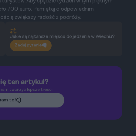
 turystów. Aby spędzić tydzień w tym pięknym
oło 700 euro. Pamiętaj o odpowiednim
ością zwiększy radość z podróży.
Jakie są najtańsze miejsca do jedzenia w Wiedniu?
Zadaj pytanie
ię ten artykuł?
 nam tworzyć lepsze treści.
am to!