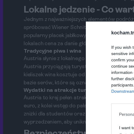
Lokalne jedzenie - Co wa
Jednym z najważniejszych elementów podróży j
spróbować Wiener Schnitzel – kotlet cielęcy o
kocham.tr
popularny placek jabłkowy. Ceny potraw w re
lokalach cena za danie główne waha się od 10 
If you wish 
Tradycyjne piwa i wina
sensitive in
Austria słynie z lokalnego piwa oraz win, szczeg
confirm you
continue se
Austria przyciągają turystów swoimi winami. C
information 
kieliszek wina kosztuje od 3 do 6 euro. Nie z
further disc
bazie serów, które są oznaką austriackiej goś
participants
Wydatki na atrakcje turystyczne
Downstream 
Austria to kraj pełen atrakcji turystycznych.
euro, z kolei wstęp do pałacu Schönbrunn to k
zniżki dla studentów oraz rodzin. Dodatkowe
Persona
wyprzedzeniem, aby uniknąć kolejek.
I want t