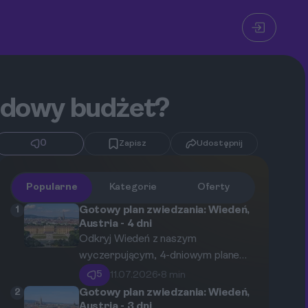
ładowy budżet?
0
Zapisz
Udostępnij
Popularne
Kategorie
Oferty
1
Gotowy plan zwiedzania: Wiedeń,
Austria - 4 dni
Odkryj Wiedeń z naszym
wyczerpującym, 4-dniowym planem
zwiedzania. Ten przewodnik
5
11.07.2026
•
8 min
poprowadzi Cię przez najważniejsze
2
Gotowy plan zwiedzania: Wiedeń,
zabytki, cesarskie pałace,
Austria - 3 dni