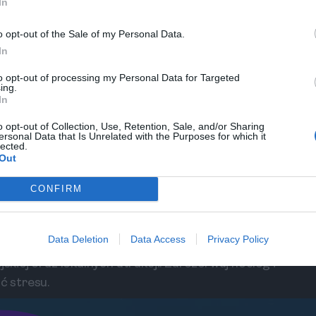
i
In
urystów. Wskaźnik przestępczości jest niski i z
o opt-out of the Sale of my Personal Data.
czywiście, zawsze warto zachować ostrożność i
In
o zmroku. Pamiętaj także, by zawsze mieć przy
to opt-out of processing my Personal Data for Targeted
nansowe.
ing.
In
aby być uważnym. Zdobądź informacje na temat
o opt-out of Collection, Use, Retention, Sale, and/or Sharing
czujność szczególnie w zatłoczonych miejscach,
ersonal Data that Is Unrelated with the Purposes for which it
lected.
styczne miejsca. Miej także na uwadze, że
Out
hna i nie powinieneś mieć problemów z
CONFIRM
jemniejsze, dobrze jest znać kilka przydatnych
Data Deletion
Data Access
Privacy Policy
 przedmioty w bezpiecznym miejscu. Zainstaluj
skiej oraz lokalnych atrakcji. Zarezerwuj nocleg i
ć stresu.