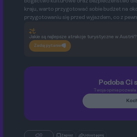
bogactwo kulturowe oraz bezpieczeństwo dla
kraju, warto przygotować sobie budżet na ok
przygotowaniu się przed wyjazdem, co z pewn
Jakie są najlepsze atrakcje turystyczne w Austrii?
Zadaj pytanie
Podoba Ci s
Twoja opinia pozwala
Koch
0
Zapisz
Udostępnij