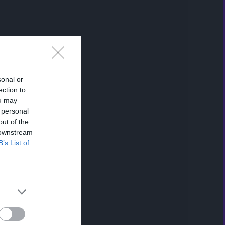
sonal or
ection to
ou may
 personal
out of the
 downstream
B’s List of