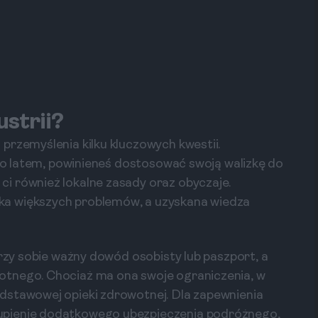
ustrii?
przemyślenia kilku kluczowych kwestii.
ego latem, powinieneś dostosować swoją walizkę do
i również lokalne zasady oraz obyczaje.
ka większych problemów, a uzyskana wiedza
przy sobie ważny dowód osobisty lub paszport, a
otnego. Chociaż ma ona swoje ograniczenia, w
dstawowej opieki zdrowotnej. Dla zapewnienia
upienie dodatkowego ubezpieczenia podróżnego,