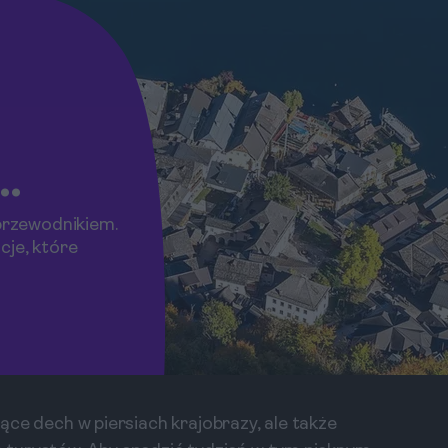
 przewodnikiem.
cje, które
ające dech w piersiach krajobrazy, ale także