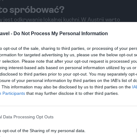
rto spróbować?
est odkrywanie lokalnej kuchni. W Austrii warto
toczony w bułce tartej oraz Apfelstrudel –
avel -
Do Not Process My Personal Information
stauracjach są zróżnicowane, ale w budżetowych
do 15 euro.
to opt-out of the sale, sharing to third parties, or processing of your per
formation for targeted advertising by us, please use the below opt-out s
ólnie białych. regiony takie jak Tyrol i Dolna
r selection. Please note that after your opt-out request is processed y
eing interest-based ads based on personal information utilized by us or
eny piwa w barach to około 4-5 euro za kufel, a
disclosed to third parties prior to your opt-out. You may separately opt-
apomnij także spróbować lokalnych specjałów na
losure of your personal information by third parties on the IAB’s list of
cinności.
. This information may also be disclosed by us to third parties on the
IA
Participants
that may further disclose it to other third parties.
 W Wiedniu wiele muzeów oferuje wstęp za około 10
oszt około 20 euro. Niektóre atrakcje oferują
 programy i wycieczki warto rezerwować z
l Data Processing Opt Outs
o opt-out of the Sharing of my personal data.