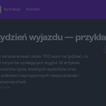
Instrukcja
Kontakt
e tydzień wyjazdu — przyk
o zarezerwować około 700 euro na tydzień, co
 i turystów szukających wygód. W artykule
kosztów życia, lokalnych wydatków oraz
unikniesz nieprzyjemnych niespodzianek i
atniej chwili.
EKLAMA