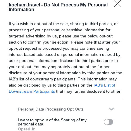
takich jak byrek czy tavë kosi, tradycyjna albańska
kocham.travel -
Do Not Process My Personal
zapiekanka z jogurtem i mięsem. Restauracje przy
Information
plaży oferują świeże owoce morza niedrogie w
If you wish to opt-out of the sale, sharing to third parties, or
porównaniu z innymi krajami.
processing of your personal or sensitive information for
Gdzie zjeść w Ksamilu?
targeted advertising by us, please use the below opt-out
Oto kilka polecanych miejsc na smaczną kolację: 1.
section to confirm your selection. Please note that after your
**Restaurant Taverna Keral** – znane z świeżych
opt-out request is processed you may continue seeing
interest-based ads based on personal information utilized by
ryb i owoców morza. 2. **Demi Restaurant** –
us or personal information disclosed to third parties prior to
serwujący tradycyjne albańskie dania. 3. **Pizza
your opt-out. You may separately opt-out of the further
Mema** – idealne miejsce na szybki przekąski na
disclosure of your personal information by third parties on the
plaży. 4. **Sami Beach** – restauracja z widokiem
IAB’s list of downstream participants. This information may
also be disclosed by us to third parties on the
IAB’s List of
na morze z romantyczną atmosferą.
Downstream Participants
that may further disclose it to other
Ksamil to miejsce, które łączy w sobie
third parties.
naturalne piękno i bogatą historię, idealne dla
Personal Data Processing Opt Outs
miłośników słońca, morza i kultury.
I want to opt-out of the Sharing of my
personal data.
Opted In