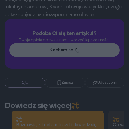
lokalnych smaków, Ksamil oferuje wszystko, czego
potrzebujesz na niezapomniane chwile.
Podoba Ci się ten artykuł?
Twoja opinia pozwala nam tworzyć lepsze treści.
Kocham to!
0
Zapisz
Udostępnij
Dowiedz się więcej
Rozmawiaj z kocham.travel i dowiedz się
Co war