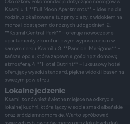
Oto cztery rekomendacje dotyczące noclegów w
Ksamilu: 1. **Full Moon Apartments** – idealne dla
rodzin, zlokalizowane tuż przy plaży, z widokiem na
morze i dostępem do różnych udogodnień. 2.
**Ksamil Central Park** – oferuje nowoczesne
apartamenty z komfortowym wyposażeniem w
samym sercu Ksamilu. 3. **Pansioni Marigona** –
tańsza opcja, która zapewnia gościnę z domową
atmosferą. 4. **Hotel Butrint** – luksusowy hotel
oferujący wysoki standard, piękne widoki i basen na
świeżym powietrzu.
Lokalne jedzenie
Ksamil to również świetne miejsce na odkrycie
lokalnej kuchni, która łączy w sobie smaki albańskie
oraz śródziemnomorskie. Warto spróbować
świeżych ryb, owoców morza oraz lokalnych dań