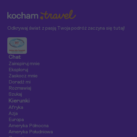
które skrywają
zaplanować podróż
najbardziej
idealne miejsca do
na rajskie wysepki w
malownicze plaże
pływania i relaksu. W
Ksamilu, klejnocie
oraz atrakcje, któr
tym artykule
albańskiej Riwiery, i
musisz zobaczyć
Odkrywaj świat z pasją Twoja podróż zaczyna się tutaj!
przedstawimy Ci nie
w pełni cieszyć się
podczas swojego
tylko najlepsze
jego urokami.
pobytu.
sposoby dotarcia do
Ksamilu, ale także
Chat
to, co warto
Zainspiruj mnie
zobaczyć i jakie plaże
Eksploruj
warto odwiedzić.
Zaskocz mnie
Doradź mi
Rozmawiaj
Szukaj
Kierunki
Afryka
Azja
Europa
Ameryka Północna
Ameryka Południowa