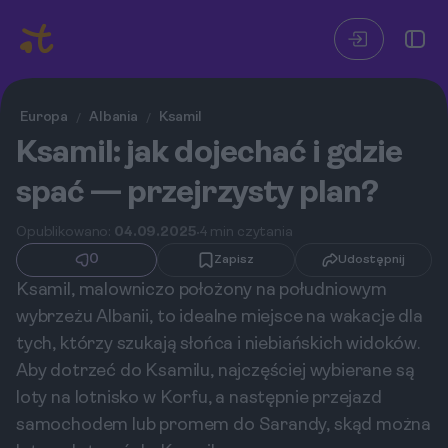
Europa
Albania
Ksamil
/
/
Ksamil: jak dojechać i gdzie
spać — przejrzysty plan?
Opublikowano:
04.09.2025
4 min czytania
0
Zapisz
Udostępnij
Ksamil, malowniczo położony na południowym
wybrzeżu Albanii, to idealne miejsce na wakacje dla
tych, którzy szukają słońca i niebiańskich widoków.
Aby dotrzeć do Ksamilu, najczęściej wybierane są
loty na lotnisko w Korfu, a następnie przejazd
samochodem lub promem do Sarandy, skąd można