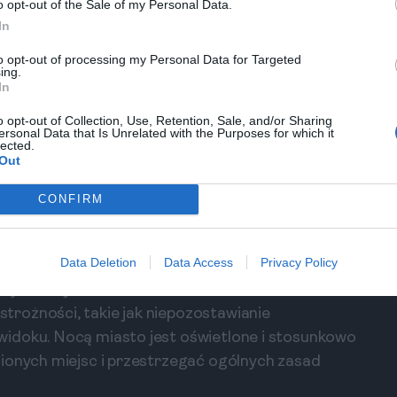
o opt-out of the Sale of my Personal Data.
In
Hoi
to opt-out of processing my Personal Data for Targeted
ing.
czy?
In
o opt-out of Collection, Use, Retention, Sale, and/or Sharing
ersonal Data that Is Unrelated with the Purposes for which it
piękniejszych
lected.
Out
CONFIRM
Data Deletion
Data Access
Privacy Policy
jszych miejsc do odwiedzenia w Wietnamie. Zawsze
rożności, takie jak niepozostawianie
idoku. Nocą miasto jest oświetlone i stosunkowo
nionych miejsc i przestrzegać ogólnych zasad