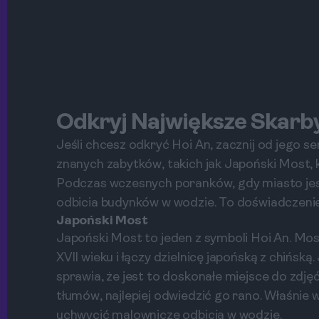
Odkryj Największe Skarb
Jeśli chcesz odkryć Hoi An, zacznij od jego s
znanych zabytków, takich jak Japoński Most, k
Podczas wczesnych poranków, gdy miasto jes
odbicia budynków w wodzie. To doświadczenie
Japoński Most
Japoński Most to jeden z symboli Hoi An. Mo
XVII wieku i łączy dzielnicę japońską z chińsk
sprawia, że jest to doskonałe miejsce do zdję
tłumów, najlepiej odwiedzić go rano. Właśnie
uchwycić malownicze odbicia w wodzie.