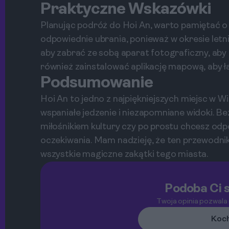
Praktyczne Wskazówki
Planując podróż do Hoi An, warto pamiętać o 
odpowiednie ubrania, ponieważ w okresie letn
aby zabrać ze sobą aparat fotograficzny, ab
również zainstalować aplikację mapową, aby ł
Podsumowanie
Hoi An to jedno z najpiękniejszych miejsc w Wi
wspaniałe jedzenie i niezapomniane widoki. Be
miłośnikiem kultury czy po prostu chcesz odp
oczekiwania. Mam nadzieję, że ten przewodni
wszystkie magiczne zakątki tego miasta.
Podoba Ci s
Twoja opinia pozwala
Koch