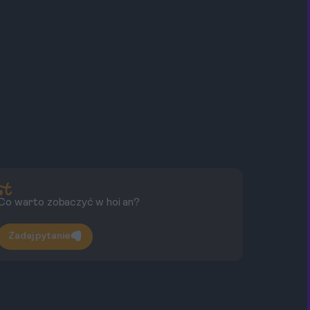
Co warto zobaczyć w hoi an?
Dl
tu
Zadaj pytanie