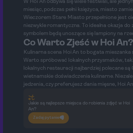
W Hoi An odbywa się wiele festiwali, ale jednym
miesiąc, podczas pełni księżyca, miasto zami
Wieczorem Stare Miasto przepełnione jest ci
niezwykle romantyczna. To idealna okazja do 
symbolem będą unoszące się lampiony na rze
Co Warto Zjeść w Hoi An?
Kulinarna scena Hoi An to bogata mieszanka s
Warto spróbować lokalnych przysmaków, takich 
lokalnych restauracji najbardziej polecane są 
wietnamskie doświadczenia kulinarne. Niezale
jedzenia, czy preferujesz dania mięsne, Hoi A
Jakie są najlepsze miejsca do robienia zdjęć w Hoi
An?
Zadaj pytanie