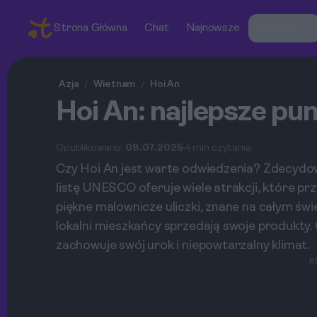
Strona Główna
Chat
Najnowsze
Kierunki
Azja
Wietnam
Hoi An
/
/
Hoi An: najlepsze pu
Opublikowano:
08.07.2025
4 min czytania
Czy Hoi An jest warte odwiedzenia? Zdecydow
listę UNESCO oferuje wiele atrakcji, które pr
piękne malownicze uliczki, znane na całym świ
lokalni mieszkańcy sprzedają swoje produkty. 
zachowuje swój urok i niepowtarzalny klimat.
R