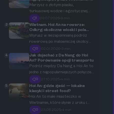
Przewodnik po wybrzeżu w
wymarzonych ubrań, szytych
Marzysz o złotym piasku,
okolicach Hoi An.
specjalnie dla Ciebie.
turkusowej wodzie i egzotycznej
kulturze? Wybrzeże w okolicach Hoi
1
03.07.2026
•
9 min
An w Wietnamie to strzał w
3
Wietnam. Hoi An na rowerze:
dziesiątkę. Ten przewodnik pomoże
Odkryj okoliczne wioski i pola
ryżowe na dwóch kółkach
Ci zaplanować idealny urlop,
Wyrusz w niezapomnianą podróż
porównując najpiękniejsze plaże,
rowerową po malowniczej okolicy
opcje transportu i atrakcje dla
Hoi An! W tym artykule
0
02.01.2026
•
3 min
każdego typu podróżnika.
przedstawiamy piękne wioski,
4
Jak dojechać z Da Nang do Hoi
urokliwe pola ryżowe oraz
An? Porównanie opcji transportu
wyjątkowe doświadczenia, które
Podróż między Da Nang a Hoi An to
czekają na Ciebie na trasie.
jedno z najpopularniejszych połączeń
w Wietnamie. Zaledwie 27 km dzieli
0
27.10.2025
•
4 min
te dwa piękne miasta, które oferują
5
Hoi An: gdzie zjeść — lokalne
wiele atrakcji turystycznych. W
klasyki i street food?
artykule tym szczegółowo omówimy
Hoi An to małe miasteczko w
różne opcje transportu dostępne na
Wietnamie, które słynie z uroku i
tej trasie, skupiając się na
bogatej kultury. Jednym z
0
23.08.2025
•
4 min