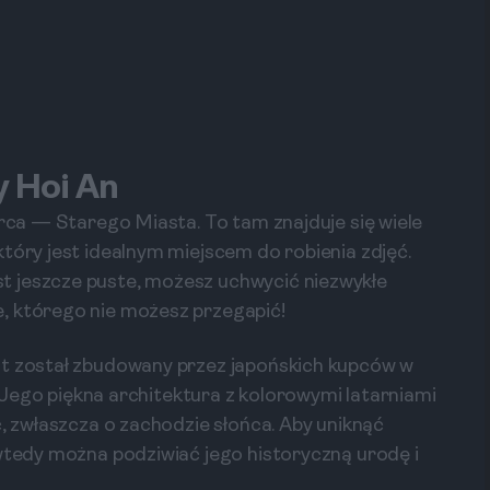
y Hoi An
erca — Starego Miasta. To tam znajduje się wiele
tóry jest idealnym miejscem do robienia zdjęć.
t jeszcze puste, możesz uchwycić niezwykłe
, którego nie możesz przegapić!
st został zbudowany przez japońskich kupców w
ą. Jego piękna architektura z kolorowymi latarniami
ć, zwłaszcza o zachodzie słońca. Aby uniknąć
 wtedy można podziwiać jego historyczną urodę i