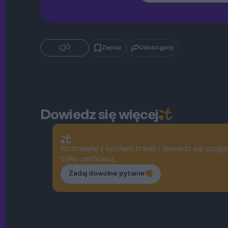
0
Zapisz
Udostępnij
Dowiedz się więcej
Rozmawiaj z kocham.travel i dowiedz się czego
tylko zechcesz
Zadaj dowolne pytanie