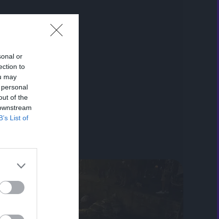
sonal or
ection to
ou may
 personal
out of the
 downstream
B’s List of