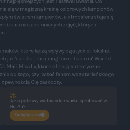
 z najpiękniejszych jest Festiwal Świateł. Co
enia się w magiczną krainę kolorowych lampionów.
epłym światłem lampionów, a atmosfera staje się
zrobienia niezapomnianych zdjęć, których
ce.
maków, które łączą wpływy azjatyckie i lokalne.
jak 'cao lầu', 'mi quang' oraz 'banh mi'. Wśród
Cô Mai i Miss Ly, które oferują autentyczne
żnie od tego, czy jesteś fanem wegetariańskiego
n z pewnością Cię zaskoczy.
Jakie potrawy wietnamskie warto spróbować w
Hoi An?
Zadaj pytanie