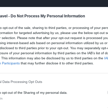
avel -
Do Not Process My Personal Information
e osób podróżuje do Hoi An z pobliskiego Da
żesz wynająć taksówkę lub skorzystać z usług
to opt-out of the sale, sharing to third parties, or processing of your per
 miejscowości łatwo poruszać się pieszo lub
formation for targeted advertising by us, please use the below opt-out s
odległości krótkie, co sprawia, że zwiedzanie Hoi
r selection. Please note that after your opt-out request is processed y
eing interest-based ads based on personal information utilized by us or
disclosed to third parties prior to your opt-out. You may separately opt-
losure of your personal information by third parties on the IAB’s list of
An są okres od marca do czerwca oraz wrzesień
. This information may also be disclosed by us to third parties on the
IA
 temperatury, a opady są mniejsze. Warto również
Participants
that may further disclose it to other third parties.
 który odbywa się co miesiąc, ponieważ to
etni Twoją podróż.
l Data Processing Opt Outs
o opt-out of the Sharing of my personal data.
In