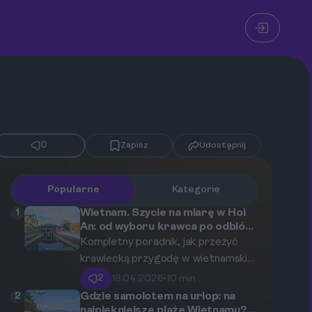
0
Zapisz
Udostępnij
Popularne
Kategorie
1
Wietnam. Szycie na miarę w Hoi
An: od wyboru krawca po odbiór
gotowego stroju.
Kompletny poradnik, jak przeżyć
krawiecką przygodę w wietnamskim
Hoi An. Dowiedz się, jak wybrać
2
18.04.2026
•
10 min
idealnego krawca, uniknąć pułapek i
2
Gdzie samolotem na urlop: na
wrócić do domu z walizką pełną
najpiękniejsze plaże Wietnamu?