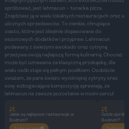
Kolejnym pysznym daniem, które koniecznie musisz
spróbować, jest lahmacun – turecka pizza.
Znajdziesz ją w wielu lokalnych restauracjach oraz u
ulicznych sprzedawców. To cienkie, chrupiące
ciasto, które jest idealnie dopasowane do
sezonowych dodatków i przypraw. Lahmacun
podawany z świeżymi awokado oraz cytryną
przeżywa swoją najlepszą formę kulinarną. Chociaż
może być uznawane za klasyczną przekąskę, dla
wielu osób staje się pełnym posiłkiem. Osobiście
uważam, że para świeżo wyciśniętej cytryny oraz
sosy wzbogacające kompozycję sprawiają, że
lahmacun na zawsze pozostanie w moim sercu!
Jakie są najlepsze restauracje w
Gdzie spróbo
Bodrum?
Bodrum?
Zadaj pytanie
Zadaj pytan