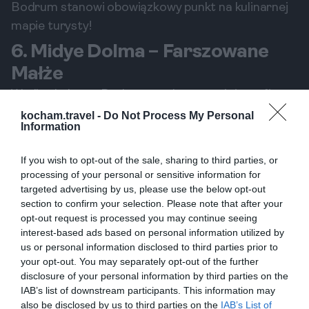
Bodrum stanowi obowiązkowy punkt na kulinarnej
mapie turysty!
6. Midye Dolma – Farszowane
Małże
Wzdłuż bulwaru Bodrum z całą pewnością trafisz
na sprzedawców oferujących midye dolma. Te
kocham.travel -
Do Not Process My Personal
Information
farszowane małże, wypełnione mieszanką ryżu i ziół,
stanowią doskonałą przekąskę podaną ze świeżą
If you wish to opt-out of the sale, sharing to third parties, or
cytryną. Świeże owoce morza to coś, co należy
processing of your personal or sensitive information for
spróbować w każdym nadmorskim mieście, a
targeted advertising by us, please use the below opt-out
section to confirm your selection. Please note that after your
Bodrum nie jest wyjątkiem. Midye dolma to lekka i
opt-out request is processed you may continue seeing
odświeżająca opcja, która w upalny dzień smakuje
interest-based ads based on personal information utilized by
wybornie. Mimo, że sztuka delektowania się tym
us or personal information disclosed to third parties prior to
your opt-out. You may separately opt-out of the further
daniem wymaga nieco wprawy, dla wielu jest to
disclosure of your personal information by third parties on the
prawdziwa przyjemność. Te morskie specjały to
IAB’s list of downstream participants. This information may
idealny sposób na nawiązanie kontaktu z lokalną
also be disclosed by us to third parties on the
IAB’s List of