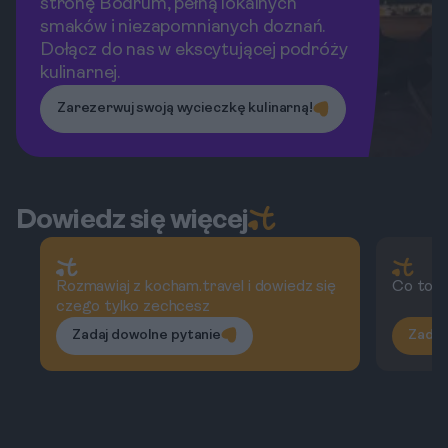
stronę Bodrum, pełną lokalnych
smaków i niezapomnianych doznań.
Dołącz do nas w ekscytującej podróży
kulinarnej.
Zarezerwuj swoją wycieczkę kulinarną!
Dowiedz się więcej
Rozmawiaj z kocham.travel i dowiedz się
Co to je
czego tylko zechcesz
Zadaj dowolne pytanie
Zadaj