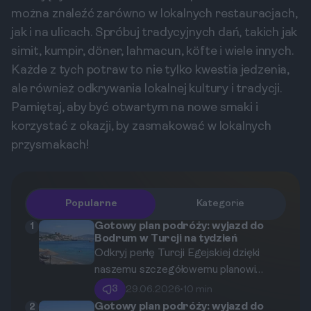
można znaleźć zarówno w lokalnych restauracjach,
jak i na ulicach. Spróbuj tradycyjnych dań, takich jak
simit, kumpir, döner, lahmacun, köfte i wiele innych.
Każde z tych potraw to nie tylko kwestia jedzenia,
ale również odkrywania lokalnej kultury i tradycji.
Pamiętaj, aby być otwartym na nowe smaki i
korzystać z okazji, by zasmakować w lokalnych
przysmakach!
Popularne
Kategorie
Gotowy plan podróży: wyjazd do
1
Bodrum w Turcji na tydzień
Odkryj perłę Turcji Egejskiej dzięki
naszemu szczegółowemu planowi
podróży na 7 dni. Ten przewodnik krok
3
29.06.2026
•
10 min
po kroku poprowadzi Cię przez
Gotowy plan podróży: wyjazd do
2