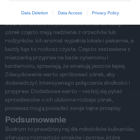
Mniej znane, ale równie uwielbiane jest çörek –
Data Deletion
Data Access
Privacy Policy
słodka bułeczka, która zachwyca mieszkańców
Bodrum. Idealne na podwieczorek lub do kawy,
çörek często mają nadzienie z orzechów lub
rodzynków. Ich aromat wypełnia lokale i piekarnie, a
każdy kęs to rozkosz czysta. Często zestawiane z
mieszanką przypraw na bazie cynamonu i
kardamonu, sprawiają, że smakują jeszcze lepiej.
Zdecydowanie warto spróbować çörek, aby
doświadczyć intensywnego połączenia słodkości i
przypraw. Dodatkowe warto – nie bój się pytać
sprzedawców o ich ulubione rodzaje çörek,
ponieważ mogą posiadać swoje tajne przepisy.
Podsumowanie
Bodrum to prawdziwy raj dla miłośników kulinariów,
oferujący rozmaitość smaków i potraw, które