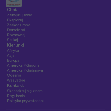
relaks ze
oraz różnorodnymi
Chat
zwiedzaniem w
możliwościami
Zainspiruj mnie
idealnym tempie.
spędzenia czasu.
Eksploruj
Poniżej
Zaskocz mnie
przedstawiamy
Doradź mi
Rozmawiaj
najpopularniejsze
Szukaj
plaże i hotele w
Kierunki
Bodrum, które
Afryka
zapewnią
Azja
niezapomniane
Europa
chwile spędzone z
Ameryka Północna
Ameryka Południowa
najbliższymi.
Oceania
Wszystkie
Kontakt
Skontaktuj się z nami
Regulamin
Polityka prywatności