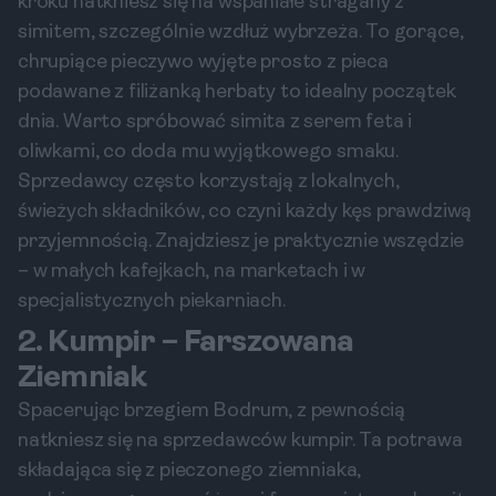
kroku natkniesz się na wspaniałe stragany z
simitem, szczególnie wzdłuż wybrzeża. To gorące,
chrupiące pieczywo wyjęte prosto z pieca
podawane z filiżanką herbaty to idealny początek
dnia. Warto spróbować simita z serem feta i
oliwkami, co doda mu wyjątkowego smaku.
Sprzedawcy często korzystają z lokalnych,
świeżych składników, co czyni każdy kęs prawdziwą
przyjemnością. Znajdziesz je praktycznie wszędzie
– w małych kafejkach, na marketach i w
specjalistycznych piekarniach.
2. Kumpir – Farszowana
Ziemniak
Spacerując brzegiem Bodrum, z pewnością
natkniesz się na sprzedawców kumpir. Ta potrawa
składająca się z pieczonego ziemniaka,