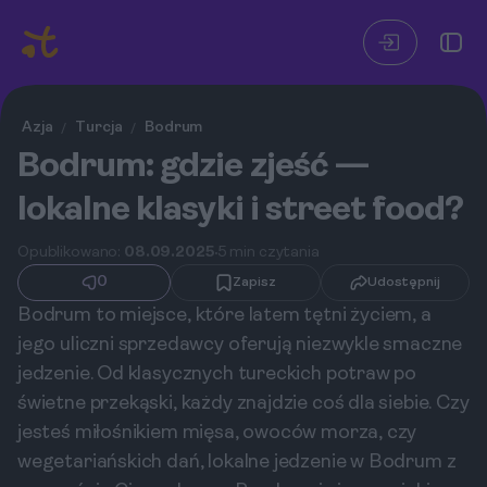
Azja
Turcja
Bodrum
/
/
Bodrum: gdzie zjeść —
lokalne klasyki i street food?
Opublikowano:
08.09.2025
5 min czytania
0
Zapisz
Udostępnij
Bodrum to miejsce, które latem tętni życiem, a
jego uliczni sprzedawcy oferują niezwykle smaczne
jedzenie. Od klasycznych tureckich potraw po
świetne przekąski, każdy znajdzie coś dla siebie. Czy
jesteś miłośnikiem mięsa, owoców morza, czy
wegetariańskich dań, lokalne jedzenie w Bodrum z