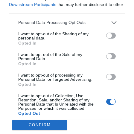
kulturą gastronomiczną.
Downstream Participants
that may further disclose it to other
third parties.
7. Börek – Turecka Pastrówka
Personal Data Processing Opt Outs
W miarę spacerowania po ulicach Bodrum
dostrzeżesz wiele piekarni oferujących pyszne
I want to opt-out of the Sharing of my
personal data.
börek. Możesz je znaleźć z różnymi nadzieniami, w
Opted In
tym ze szpinakiem, serem lub mięsem mielonym. Te
I want to opt-out of the Sale of my
chrupiące ciasteczka to idealna przekąska na
Personal Data.
Opted In
śniadanie lub na szybki lunch. Każdy kęs mieni się w
ustach niezapomnianym smakiem. Börek możesz
I want to opt-out of processing my
Personal Data for Targeted Advertising.
zamówić z filiżanką herbaty, co czyni go jeszcze
Opted In
smaczniejszym. Czasami serwowane są z jogurtem
I want to opt-out of Collection, Use,
jako dodatkiem, co podkreśla ich wyjątkowy
Retention, Sale, and/or Sharing of my
Personal Data that Is Unrelated with the
aromat. Jeśli masz ochotę na coś innego, spróbuj
Purposes for which it was collected.
także wersji na słodko – takie jak börek z orzechami
Opted Out
i syropem!
CONFIRM
8. Çörek – Słodka Bułeczka