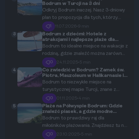
Bodrum w Turcji na 3 dni
historyczne zabytki, malownicze plaże i
Odkryj Bodrum inaczej. Nasz 3-dniowy
kulinarne doznania, jakie oferuje
plan to propozycja dla tych, którzy
Bodrum. Idealny dla tych, którzy chcą
chcą poczuć lokalny klimat, unikając
połączyć relaks ze zwiedzaniem w
1
11.07.2026
•
9 min
tłumów i zobaczyć więcej niż tylko
idealnym tempie.
Bodrum z dziećmi: Hotele z
3
atrakcjami i najlepsze plaże dla
główne atrakcje z przewodników.
rodzin
Bodrum to idealne miejsce na wakacje z
rodziną, gdzie znaleźć można zarówno
piękne plaże, jak i komfortowe hotele
0
24.11.2025
•
5 min
oferujące wiele atrakcji dla dzieci. To
Co zwiedzić w Bodrum? Zamek św.
4
Piotra, Mauzoleum w Halikarnasie i
niezwykłe tureckie kurorty przyciągają
wiatraki
Bodrum to niezwykłe miejsce na
turystów swoją bogatą historią,
turystycznej mapie Turcji, znane z
pięknymi pejzażami oraz różnorodnymi
bogatej historii oraz malowniczych
możliwościami spędzenia czasu. Poniżej
0
01.11.2025
•
4 min
krajobrazów. Wśród atrakcji, które
przedstawiamy najpopularniejsze plaże i
Plaże na Półwyspie Bodrum: Gdzie
5
znaleźć piasek, a gdzie modne
przyciągają turystów, warto
hotele w Bodrum, które zapewnią
beach cluby?
Bodrum to prawdziwy raj dla
wspomnieć o Zamku Świętego Piotra,
niezapomniane chwile spędzone z
miłośników plażowania. Znajdziesz tu nie
Mauzoleum w Halikarnasie oraz
najbliższymi.
tylko piękne plaże z drobnym piaskiem,
charakterystycznych wiatrakach.
0
23.10.2025
•
5 min