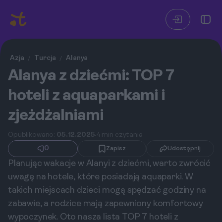
Azja
Turcja
Alanya
/
/
Alanya z dziećmi: TOP 7
hoteli z aquaparkami i
zjeżdżalniami
Opublikowano:
05.12.2025
4 min czytania
0
Zapisz
Udostępnij
Planując wakacje w Alanyi z dziećmi, warto zwrócić
uwagę na hotele, które posiadają aquaparki. W
takich miejscach dzieci mogą spędzać godziny na
zabawie, a rodzice mają zapewniony komfortowy
wypoczynek. Oto nasza lista TOP 7 hoteli z