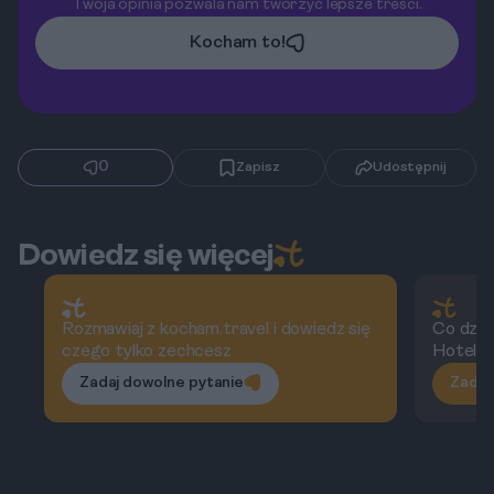
Twoja opinia pozwala nam tworzyć lepsze treści.
Kocham to!
0
Zapisz
Udostępnij
Dowiedz się więcej
Rozmawiaj z kocham.travel i dowiedz się
Co dzie
czego tylko zechcesz
Hotel?
Zadaj dowolne pytanie
Zadaj