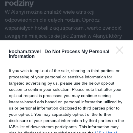
rodziny
W Alanyi można znaleźć wiele atrakcji
odpowiednich dla całych rodzin. Oprócz
wspaniałych hoteli z aquaparkami, warto zwrócić
uwagę na miejsca takie jak: Zamek w Alanyi, który
zachwyca pięknymi widokami oraz Muzeum
kocham.travel -
Do Not Process My Personal
Archeologiczne, które zafascynuje małych i dużych
Information
miłośników historii. Także plaże, takie jak Kleopatra
Beach czy Damlatas Beach, oferują atrakcje takie
If you wish to opt-out of the sale, sharing to third parties, or
jak sporty wodne, które dostarczą dodatkskiej
processing of your personal or sensitive information for
targeted advertising by us, please use the below opt-out
dawki emocji.
section to confirm your selection. Please note that after your
Dlaczego Alanya jest idealnym miejscem na
opt-out request is processed you may continue seeing
wakacje z dziećmi?
interest-based ads based on personal information utilized by
Alanya to doskonałe miejsce do spędzenia czasu z
us or personal information disclosed to third parties prior to
rodziną, przede wszystkim dzięki sprzyjającemu
your opt-out. You may separately opt-out of the further
disclosure of your personal information by third parties on the
klimatowi. Latem można cieszyć się słońcem i
IAB’s list of downstream participants. This information may
ciepłymi wodami Morza Śródziemnego, co sprawia,
also be disclosed by us to third parties on the
IAB’s List of