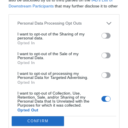
że jest to idealna lokalizacja na plażowe szaleństwo.
Downstream Participants
that may further disclose it to other
third parties.
Ponadto, infrastruktura turystyczna w Alanii jest
bardzo rozwinięta, oferująca różne aktywności, a
Personal Data Processing Opt Outs
wiele hoteli zapewnia wysoką jakość obsługi dla
I want to opt-out of the Sharing of my
rodzin. Fani aktywnego wypoczynku również znajdą
personal data.
Opted In
coś dla siebie – od sportów wodnych po wędrówki
po okolicznych górach.
I want to opt-out of the Sale of my
Personal Data.
Co zabrać ze sobą do Alanyi?
Opted In
Przygotowując się do wyjazdu do Alanyi, warto
pomyśleć o wygodnym ubraniu, które będzie
I want to opt-out of processing my
Personal Data for Targeted Advertising.
odpowiednie na plażę i w czasie zwiedzania.
Opted In
Obowiązkowo należy zabrać kostiumy kąpielowe,
I want to opt-out of Collection, Use,
klapki oraz kremy ochronne. Dzieci często
Retention, Sale, and/or Sharing of my
Personal Data that Is Unrelated with the
potrzebują również zabawek do wody, które umilą
Purposes for which it was collected.
Opted Out
im czas spędzony w aquaparku. Warto także
pomyśleć o lekach na słońce oraz innych
CONFIRM
podstawowych akcesoriach zdrowotnych na czas