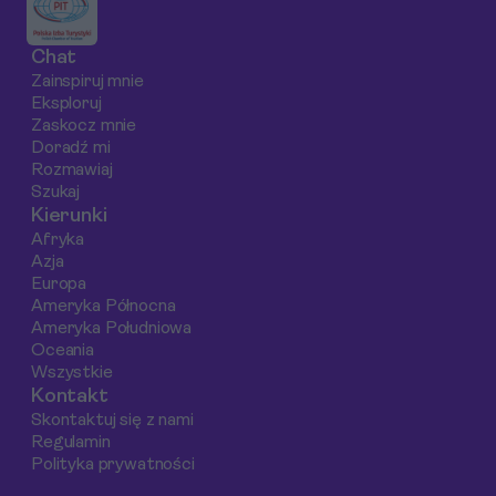
na gastronomiczne
safari.
targu.
doznania w Hiszpanii w
Chat
latach 2025-2026.
Zainspiruj mnie
Eksploruj
Zaskocz mnie
Doradź mi
Rozmawiaj
Szukaj
Kierunki
Afryka
Azja
Europa
Ameryka Północna
Ameryka Południowa
Oceania
Wszystkie
Kontakt
Skontaktuj się z nami
Regulamin
Polityka prywatności