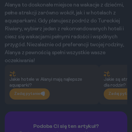
Alanya to doskonałe miejsce na wakacje z dziećmi,
pełne atrakcji zarówno wokół, jak i w hotelach z
aquaparkami. Gdy planujesz podróż do Tureckiej
Riwiery, wybierz jeden z rekomendowanych hoteli i
ciesz się wakacjami pełnymi radości i wspólnych
przygód. Niezależnie od preferencji twojej rodziny,
Alanya z pewnością spełni wszystkie wasze
oczekiwania!
Jakie hotele w Alanyi mają najlepsze
Jakie są atra
aquaparki?
dla rodzin?
Zadaj pytanie
Zadaj pytan
Podoba Ci się ten artykuł?