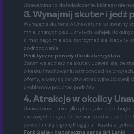
Unawatuna to doświadczenie, którego nie mo
3. Wynajmij skuter i jedź 
Wynajęcie skutera w Unawatuna to świetny sp
mniej znanych plaż, ukrytych kafejek i lokalny
klimat tego miejsca, zatrzymać się, kiedy tylk
podróżowania.
Praktyczne porady dla skuterzystów
Zanim wsiądziesz na skuter, upewnij się, że z
o kasku i zachowaniu ostrożności na drogach.
oferty, a ceny są bardzo atrakcyjne. Upewnij 
problemów podczas podróży.
4. Atrakcje w okolicy Un
Unawatuna to nie tylko plaża, ale także bogata 
ciekawych miejsc, które warto odwiedzić. Od f
po wspaniałą lagunę Koggala - każda z tych a
Fort Galle - historyczne serce Sri Lanki