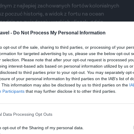
ednym z najlepiej zachowanych fortów kolonialnych
z poczuć historię, a widok z fortu na ocean
 godzin na zwiedzaniu wąskich uliczek, gdzie
avel -
Do Not Process My Personal Information
 odwiedzić. Świątynia Japońskiej Pokoju to nie
to opt-out of the sale, sharing to third parties, or processing of your per
y widok na okolicę. Atmosfera spokoju sprawia, że
formation for targeted advertising by us, please use the below opt-out s
r selection. Please note that after your opt-out request is processed y
sji. Czas spędzony w tym niezwykłym miejscu
eing interest-based ads based on personal information utilized by us or
yciu turystycznym.
disclosed to third parties prior to your opt-out. You may separately opt-
losure of your personal information by third parties on the IAB’s list of
. This information may also be disclosed by us to third parties on the
IA
Gdzie wynająć skutera w Unawatuna?
Participants
that may further disclose it to other third parties.
Zadaj pytanie
l Data Processing Opt Outs
o opt-out of the Sharing of my personal data.
w Mirissa