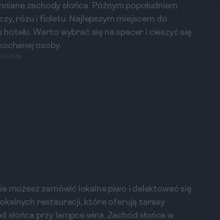
mniane zachody słońca. Późnym popołudniem
zy, różu i fioletu. Najlepszym miejscem do
s hotelu. Warto wybrać się na spacer i cieszyć się
kochanej osoby.
EKLAMA
ie możesz zamówić lokalne piwo i delektować się
kalnych restauracji, które oferują tarasy
d słońca przy lampce wina. Zachód słońca w