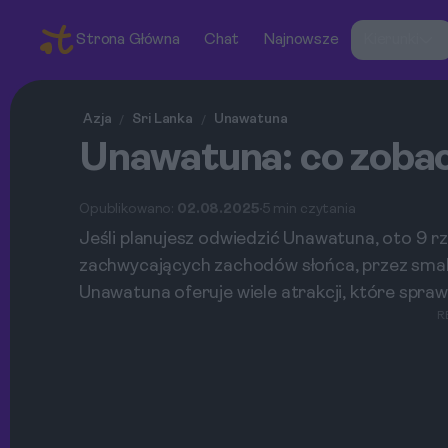
Strona Główna
Chat
Najnowsze
Kierunki
Azja
Sri Lanka
Unawatuna
/
/
Unawatuna: co zobac
Opublikowano:
02.08.2025
5 min czytania
Jeśli planujesz odwiedzić Unawatuna, oto 9 rz
zachwycających zachodów słońca, przez smako
Unawatuna oferuje wiele atrakcji, które spraw
R