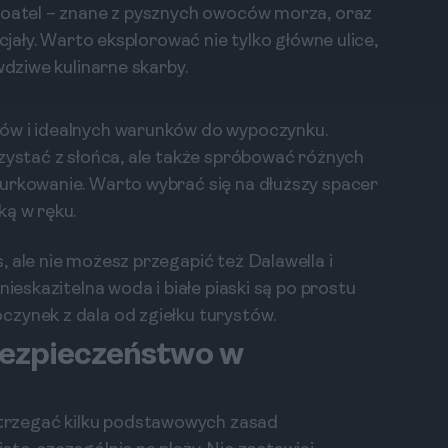
Floatel – znane z pysznych owoców morza, oraz
ecjały. Warto eksplorować nie tylko główne ulice,
wdziwe kulinarne skarby.
ków i idealnych warunków do wypoczynku.
rzystać z słońca, ale także spróbować różnych
nurkowanie. Warto wybrać się na dłuższy spacer
ką w ręku.
 ale nie możesz przegapić też Dalawella i
nieskazitelna woda i białe piaski są po prostu
zynek z dala od zgiełku turystów.
 bezpieczeństwo w
rzegać kilku podstawowych zasad