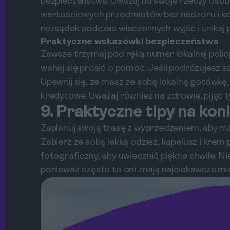
bezpieczeństwa. Uważaj na swoje rzeczy osobis
wartościowych przedmiotów bez nadzoru i ko
rozsądek podczas wieczornych wyjść i unikaj p
Praktyczne wskazówki bezpieczeństwa
Zawsze trzymaj pod ręką numer lokalnej polic
wahaj się prosić o pomoc. Jeśli podróżujesz 
Upewnij się, że masz ze sobą lokalną gotówkę
kredytowe. Uważaj również na zdrowie, pijąc 
9. Praktyczne tipy na kon
Zaplanuj swoją trasę z wyprzedzeniem, aby m
Zabierz ze sobą lekką odzież, kapelusz i kre
fotograficzny, aby uwiecznić piękne chwile. Ni
ponieważ często to oni znają najciekawsze mi