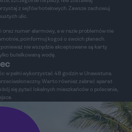
te, szczególnie na plaży. Nie zostawiaj
rzystaj z sejfów hotelowych. Zawsze zachowuj
ustych ulic.
ji oraz numer alarmowy, a w razie problemów nie
samotnie, poinformuj kogoś o swoich planach.
, ponieważ nie wszędzie akceptowane są karty
tylko butelkowaną wodę.
iec
óc w pełni wykorzystać 48 godzin w Unawatuna.
m przeciwsłoneczny. Warto również zabrać aparat
e bój się pytać lokalnych mieszkańców o polecenia,
ejsca.