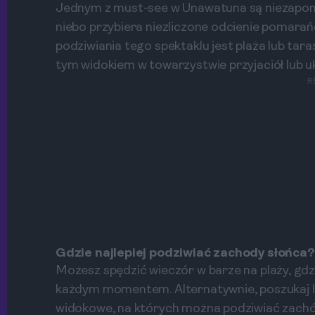
Jednym z must-see w Unawatuna są niezapo
niebo przybiera niezliczone odcienie pomarańc
podziwiania tego spektaklu jest plaża lub tara
tym widokiem w towarzystwie przyjaciół lub u
R
Gdzie najlepiej podziwiać zachody słońca?
Możesz spędzić wieczór w barze na plaży, gdz
każdym momentem. Alternatywnie, poszukaj lo
widokowe, na których można podziwiać zachó