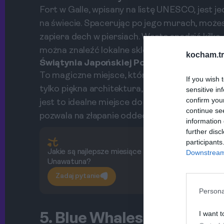
Fort w Galle, wpisany na listę UNESCO, jest j
na świecie. Spacerując po jego murach, możes
zapiera dech w piersiach. Warto spędzić kilka
można znaleźć lokalne sklepy i kawiarnie.
kocham.tr
Świątynia Japońskiej Pokoju
To magiczne miejsce, które koniecznie trzeba
If you wish 
tylko piękna architektura, ale także doskonał
sensitive in
confirm you
jest to idealne miejsce do medytacji i reflek
continue se
pozwala na złapanie oddechu w zabieganym ż
information 
further disc
participants
Jakie są najlepsze miesiące na odwiedzenie
Downstream 
Unawatuna?
Zadaj pytanie
Persona
I want t
5. Blue Whales Watching 