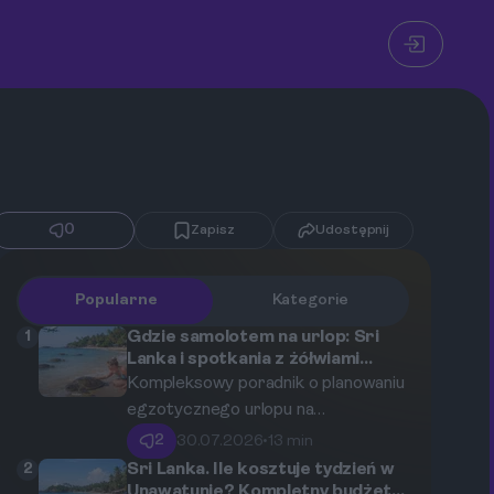
0
Zapisz
Udostępnij
Popularne
Kategorie
1
Gdzie samolotem na urlop: Sri
Lanka i spotkania z żółwiami
morskimi na plażach w
Kompleksowy poradnik o planowaniu
Unawatunie.
egzotycznego urlopu na
południowym wybrzeżu Sri Lanki,
2
30.07.2026
•
13 min
skupiający się na lotach, kosztach
2
Sri Lanka. Ile kosztuje tydzień w
oraz spotkaniach z żółwiami.
Unawatunie? Kompletny budżet