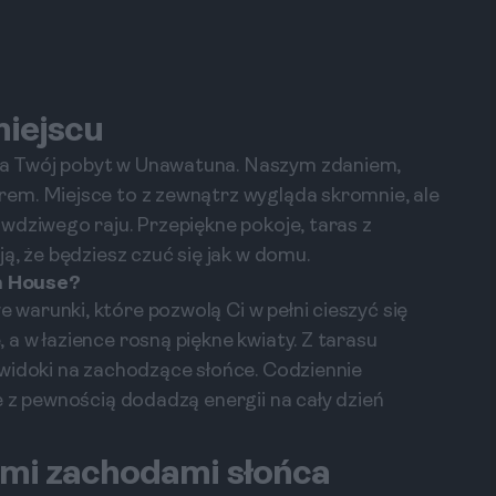
miejscu
a Twój pobyt w Unawatuna. Naszym zdaniem,
em. Miejsce to z zewnątrz wygląda skromnie, ale
wdziwego raju. Przepiękne pokoje, taras z
ą, że będziesz czuć się jak w domu.
h House?
arunki, które pozwolą Ci w pełni cieszyć się
a w łazience rosną piękne kwiaty. Z tarasu
widoki na zachodzące słońce. Codziennie
e z pewnością dodadzą energii na cały dzień
łymi zachodami słońca