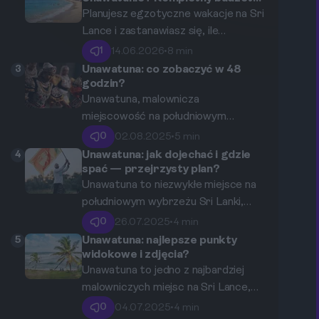
na 2026 rok.
Planujesz egzotyczne wakacje na Sri
Lance i zastanawiasz się, ile
pieniędzy przygotować na
1
14.06.2026
•
8 min
tygodniowy pobyt w popularnej
3
Unawatuna: co zobaczyć w 48
Unawatunie? W tym artykule
godzin?
znajdziesz szczegółową analizę
Unawatuna, malownicza
kosztów, od noclegów i wyżywienia,
miejscowość na południowym
przez transport, aż po ceny
wybrzeżu Sri Lanki, jest doskonałym
0
02.08.2025
•
5 min
atrakcji. Przygotowaliśmy
miejscem na krótki wypad. W ciągu
4
Unawatuna: jak dojechać i gdzie
kompletny przewodnik budżetowy
48 godzin możesz odkryć wiele
spać — przejrzysty plan?
na 2026 rok, który pomoże Ci
atrakcji, począwszy od pięknych
Unawatuna to niezwykłe miejsce na
zaplanować wyjazd marzeń bez
plaż, przez nurkowanie, aż po
południowym wybrzeżu Sri Lanki,
finansowych niespodzianek.
wspaniałe jedzenie. Przeżyj
znane z pięknych plaż, bogatej
0
26.07.2025
•
4 min
niezapomniane chwile w tym rajskim
kultury i wyjątkowego klimatu. W
5
Unawatuna: najlepsze punkty
miejscu!
tym przewodniku zajmiemy się
widokowe i zdjęcia?
dotyczącymi tej lokalizacji kwestiami
Unawatuna to jedno z najbardziej
dojazdu, możliwości zakwaterowania
malowniczych miejsc na Sri Lance,
oraz lokalnymi atrakcjami, aby Twoja
idealne dla miłośników zarówno
0
04.07.2025
•
4 min