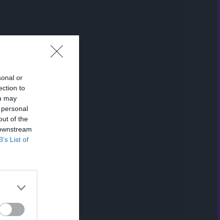
sonal or
ection to
ou may
 personal
out of the
 downstream
B’s List of