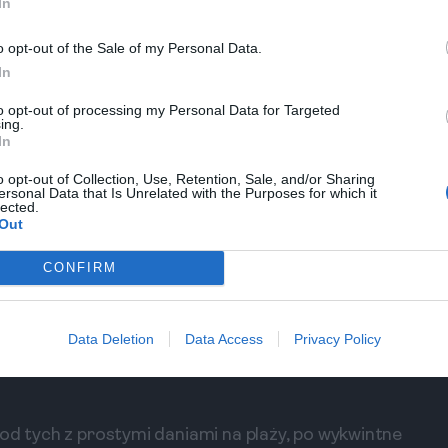
In
ę do Mirissy, znajdującej się zaledwie 30 minut
iejsc na świecie do obserwacji wielorybów.
o opt-out of the Sale of my Personal Data.
In
oświadczenia, a możliwość spotkania nie tylko
ce rajem dla miłośników przyrody.
to opt-out of processing my Personal Data for Targeted
ing.
In
nić się, że będziesz miał dostęp do najlepszych
my, które oferują wycieczki z doświadczonymi
o opt-out of Collection, Use, Retention, Sale, and/or Sharing
ersonal Data that Is Unrelated with the Purposes for which it
w to świetny sposób na spędzenie dnia i poczucie
lected.
Out
aków
CONFIRM
la zmysłów. Od świeżych owoców morza, przez
lokalne restauracje i spróbować specjałów kuchni
Data Deletion
Data Access
Privacy Policy
tropikalnych owoców, które dostępne są na każdym
 od tych z prostymi daniami na plaży, po wykwintne