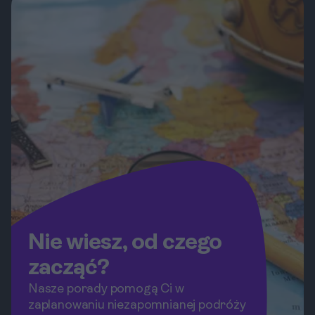
które zachwycą Twoje podniebienie.
Nie wiesz, od czego
zacząć?
Nasze porady pomogą Ci w
zaplanowaniu niezapomnianej podróży