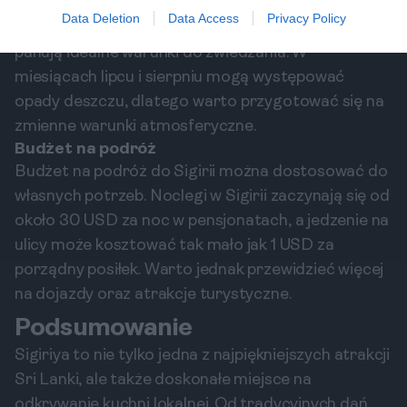
Najlepszym czasem na odwiedzenie Sigirii są
Data Deletion
Data Access
Privacy Policy
miesiące od października do kwietnia, kiedy to
panują idealne warunki do zwiedzania. W
miesiącach lipcu i sierpniu mogą występować
opady deszczu, dlatego warto przygotować się na
zmienne warunki atmosferyczne.
Budżet na podróż
Budżet na podróż do Sigirii można dostosować do
własnych potrzeb. Noclegi w Sigirii zaczynają się od
około 30 USD za noc w pensjonatach, a jedzenie na
ulicy może kosztować tak mało jak 1 USD za
porządny posiłek. Warto jednak przewidzieć więcej
na dojazdy oraz atrakcje turystyczne.
Podsumowanie
Sigiriya to nie tylko jedna z najpiękniejszych atrakcji
Sri Lanki, ale także doskonałe miejsce na
odkrywanie kuchni lokalnej. Od tradycyjnych dań