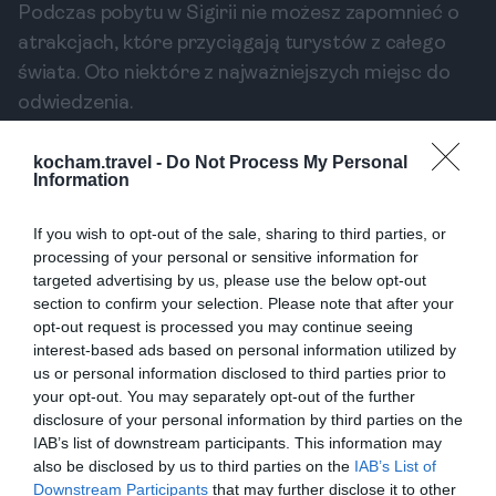
Podczas pobytu w Sigirii nie możesz zapomnieć o
atrakcjach, które przyciągają turystów z całego
świata. Oto niektóre z najważniejszych miejsc do
odwiedzenia.
Wspinaczka na Pidurangula Rock
Pidurangula Rock oferuje zapierające dech w
kocham.travel -
Do Not Process My Personal
Information
piersiach widoki, które porównywalne są do
widoków z Lion Rock, lecz bez wysokiej opłaty za
If you wish to opt-out of the sale, sharing to third parties, or
wejście. Wspinaczka na szczyt trwa około 30 minut,
processing of your personal or sensitive information for
a najlepsze widoki można podziwiać o wschodzie
targeted advertising by us, please use the below opt-out
section to confirm your selection. Please note that after your
lub zachodzie słońca. Jest to idealne miejsce, aby
opt-out request is processed you may continue seeing
uwiecznić niesamowite momenty w twoim albumie
interest-based ads based on personal information utilized by
zdjęciowym.
us or personal information disclosed to third parties prior to
your opt-out. You may separately opt-out of the further
Historyczne miejsca
disclosure of your personal information by third parties on the
Sigiriya to także miejsce bogate w historię. Warto
IAB’s list of downstream participants. This information may
zwiedzić pozostałości starożytnych fortec, a także
also be disclosed by us to third parties on the
IAB’s List of
Downstream Participants
that may further disclose it to other
ogrody wodne, które uznawane są za arcydzieło