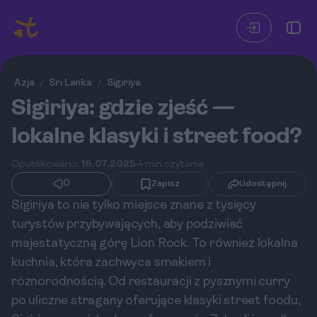
Azja
Sri Lanka
Sigiriya
/
/
Sigiriya: gdzie zjeść —
lokalne klasyki i street food?
Opublikowano:
16.07.2025
4 min czytania
0
Zapisz
Udostępnij
Sigiriya to nie tylko miejsce znane z tysięcy
turystów przybywających, aby podziwiać
majestatyczną górę Lion Rock. To również lokalna
kuchnia, która zachwyca smakiem i
różnorodnością. Od restauracji z pysznymi curry
po uliczne stragany oferujące klasyki street foodu,