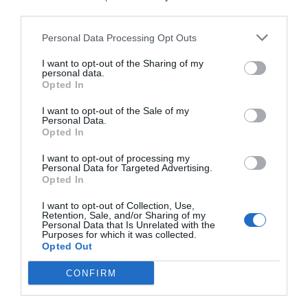
third parties.
inżynierii. Historia tego miejsca sięga VII wieku, co
czyni je jednym z najważniejszych punktów w Sri
Personal Data Processing Opt Outs
Lance.
I want to opt-out of the Sharing of my
Praktyczne wskazówki
personal data.
Opted In
Przygotowując się do wizyty w Sigirii, warto
I want to opt-out of the Sale of my
zwrócić uwagę na kilka praktycznych wskazówek.
Personal Data.
Oto najważniejsze z nich.
Opted In
Jak dojechać do Sigirii?
I want to opt-out of processing my
Sigiriya jest dobrze skomunikowana z innymi
Personal Data for Targeted Advertising.
Opted In
miastami w Sri Lance. Najlepszym sposobem
dotarcia do Sigirii jest wynajęcie tuktuka, który
I want to opt-out of Collection, Use,
Retention, Sale, and/or Sharing of my
przewiezie Cię bezpośrednio z dworca kolejowego
Personal Data that Is Unrelated with the
Purposes for which it was collected.
lub busowego. Alternatywnie można skorzystać z
Opted Out
transportu publicznego – autobusy kursują
CONFIRM
regularnie do Sigirii, a ich ceny są przystępne.
Najlepsze miesiące do odwiedzenia