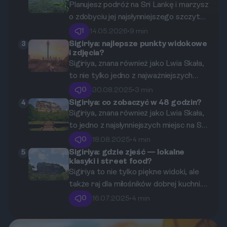
wspinaczką na Lwią Skałę?
Planujesz podróż na Sri Lankę i marzysz
najlepsze hotele z basenem i
o zdobyciu jej najsłynniejszego szczytu?
niezapomnianym widokiem na
Sigiriya, znana jako Lwia Skała, to
majestatyczną Lwią Skałę. Odkryj z
1
14.05.2026
•
9 min
absolutny obowiązek na mapie każdego
nami, która lokalizacja będzie dla Ciebie
Sigiriya: najlepsze punkty widokowe
3
i zdjęcia?
podróżnika. W tym kompleksowym
najlepsza i jak znaleźć zakwaterowanie
Sigiriya, znana również jako Lwia Skała,
przewodniku znajdziesz wszystko, co
dopasowane do Twojego budżetu i
to nie tylko jedno z najważniejszych
musisz wiedzieć, aby Twoja wspinaczka
stylu podróżowania.
miejsc archeologicznych na Sri Lance,
była bezpieczna, przyjemna i
0
30.08.2025
•
3 min
ale także doskonały punkt widokowy,
niezapomniana.
Sigiriya: co zobaczyć w 48 godzin?
4
który oferuje niezapomniane widoki. W
Sigiriya, znana również jako Lwia Skała,
tym artykule odkryjemy, dlaczego
to jedno z najsłynniejszych miejsc na Sri
warto odwiedzić to miejsce, jakie są
Lance. Przyciąga turystów nie tylko
0
18.08.2025
•
4 min
najlepsze punkty widokowe w okolicy, a
swoim majestatycznym wyglądem, ale
Sigiriya: gdzie zjeść — lokalne
5
także jak najlepiej zaplanować swoją
klasyki i street food?
również bogatą historią i
Sigiriya to nie tylko piękne widoki, ale
wizytę.
zachwycającymi widokami. W tym
także raj dla miłośników dobrej kuchni.
przewodniku przedstawimy, jak najlepiej
W tym przewodniku podsuniemy Ci
spędzić 48 godzin w tym wyjątkowym
0
16.07.2025
•
4 min
najlepsze miejsca na spróbowanie
miejscu.
lokalnych specjałów oraz street foodu,