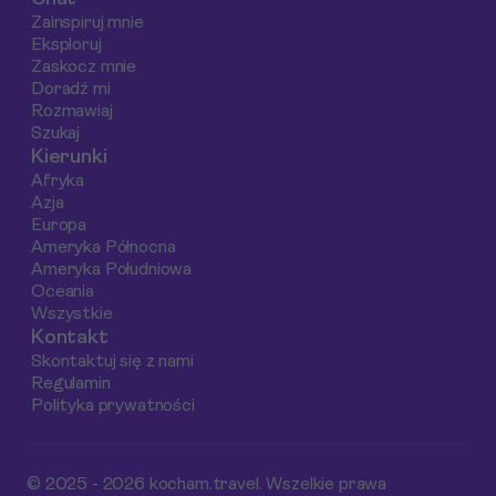
która lokalizacja
bezpieczna,
najlepsze punkty
Zainspiruj mnie
będzie dla Ciebie
przyjemna i
widokowe w okolicy,
Eksploruj
najlepsza i jak
niezapomniana.
także jak najlepiej
Zaskocz mnie
znaleźć
zaplanować swoją
Doradź mi
Rozmawiaj
zakwaterowanie
wizytę.
Szukaj
dopasowane do
Kierunki
Twojego budżetu i
Afryka
stylu podróżowania.
Azja
Europa
Ameryka Północna
Ameryka Południowa
Oceania
Wszystkie
Kontakt
Skontaktuj się z nami
Regulamin
Polityka prywatności
© 2025 - 2026 kocham.travel. Wszelkie prawa