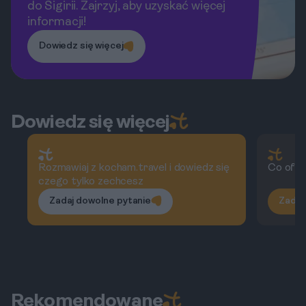
do Sigirii. Zajrzyj, aby uzyskać więcej
informacji!
Dowiedz się więcej
Dowiedz się więcej
Rozmawiaj z kocham.travel i dowiedz się
Co ofer
czego tylko zechcesz
Zadaj dowolne pytanie
Zadaj
Rekomendowane