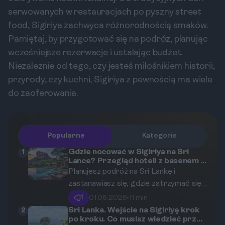
serwowanych w restauracjach po pyszny street
food, Sigiriya zachwyca różnorodnością smaków.
Pamiętaj, by przygotować się na podróż, planując
wcześniejsze rezerwacje i ustalając budżet.
Niezależnie od tego, czy jesteś miłośnikiem historii,
przyrody, czy kuchni, Sigiriya z pewnością ma wiele
do zaoferowania.
Popularne
Kategorie
Gdzie nocować w Sigiriya na Sri
1
Lance? Przegląd hoteli z basenem i
widokiem na Lwią Skałę.
Planujesz podróż na Sri Lankę i
zastanawiasz się, gdzie zatrzymać się
w sercu Trójkąta Kulturalnego? Ten
1
01.06.2026
•
11 min
przewodnik pomoże Ci wybrać idealny
Sri Lanka. Wejście na Sigiriyę krok
2
po kroku. Co musisz wiedzieć przed
nocleg w Sigiriya, prezentując