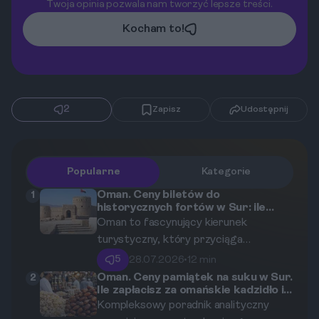
Twoja opinia pozwala nam tworzyć lepsze treści.
Kocham to!
2
Zapisz
Udostępnij
Popularne
Kategorie
Oman. Ceny biletów do
1
historycznych fortów w Sur: ile
zapłacisz za wejście do twierdzy
Oman to fascynujący kierunek
Sunaysilah (od 0,5 do 2 OMR / ok. 5-
turystyczny, który przyciąga
20 PLN)?
miłośników historii i unikalnej
5
28.07.2026
•
12 min
architektury obronnej. W artykule
Oman. Ceny pamiątek na suku w Sur.
2
Ile zapłacisz za omańskie kadzidło i
szczegółowo analizujemy koszty
świeże daktyle (od 2 do 15 OMR)?
Kompleksowy poradnik analityczny
związane z odwiedzinami w Sur, ze