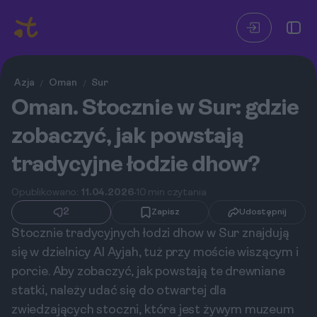
Azja
Oman
Sur
/
/
Oman. Stocznie w Sur: gdzie
zobaczyć, jak powstają
tradycyjne łodzie dhow?
Opublikowano:
11.04.2026
10 min czytania
2
Zapisz
Udostępnij
Stocznie tradycyjnych łodzi dhow w Sur znajdują
się w dzielnicy Al Ayjah, tuż przy moście wiszącym i
porcie. Aby zobaczyć, jak powstają te drewniane
statki, należy udać się do otwartej dla
zwiedzających stoczni, która jest żywym muzeum