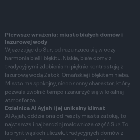
Pierwsze wrażenia: miasto białych domów i
lazurowej wody
Wjeżdżając do Sur, od razu rzuca się w oczy
harmonia bieli i błękitu. Niskie, białe domy z
tradycyjnymi zdobieniami pięknie kontrastują z
lazurową wodą Zatoki Omańskiej i błękitem nieba.
Miasto ma spokojny, nieco senny charakter, który
pozwala zwolnić tempo i zanurzyć się w lokalnej
atmosferze.
Dzielnica Al Ayjah i jej unikalny klimat
Al Ayjah, oddzielona od reszty miasta zatoką, to
najstarsza i najbardziej malownicza część Sur. To
labirynt wąskich uliczek, tradycyjnych domów z