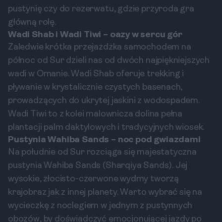
pustynię czy do rezerwatu, gdzie przyroda gra
główną rolę.
Wadi Shab i Wadi Tiwi – oazy w sercu gór
Zaledwie krótka przejażdżka samochodem na
północ od Sur dzieli nas od dwóch najpiękniejszych
wadi w Omanie. Wadi Shab oferuje trekking i
pływanie w krystalicznie czystych basenach,
prowadzących do ukrytej jaskini z wodospadem.
Wadi Tiwi to z kolei malownicza dolina pełna
plantacji palm daktylowych i tradycyjnych wiosek.
Pustynia Wahiba Sands – noc pod gwiazdami
Na południe od Sur rozciąga się majestatyczna
pustynia Wahiba Sands (Sharqiya Sands). Jej
wysokie, złocisto-czerwone wydmy tworzą
krajobraz jak z innej planety. Warto wybrać się na
wycieczkę z noclegiem w jednym z pustynnych
obozów, by doświadczyć emocjonującej jazdy po