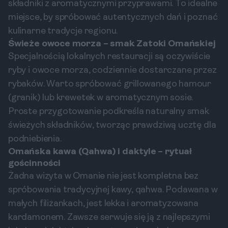
składniki z aromatycznymi przyprawami. To idealne
miejsce, by spróbować autentycznych dań i poznać
kulinarne tradycje regionu.
Świeże owoce morza – smak Zatoki Omańskiej
Specjalnością lokalnych restauracji są oczywiście
ryby i owoce morza, codziennie dostarczane przez
rybaków. Warto spróbować grillowanego hamour
(granik) lub krewetek w aromatycznym sosie.
Proste przygotowanie podkreśla naturalny smak
świeżych składników, tworząc prawdziwą ucztę dla
podniebienia.
Omańska kawa (Qahwa) i daktyle – rytuał
gościnności
Żadna wizyta w Omanie nie jest kompletna bez
spróbowania tradycyjnej kawy, qahwa. Podawana w
małych filiżankach, jest lekka i aromatyzowana
kardamonem. Zawsze serwuje się ją z najlepszymi