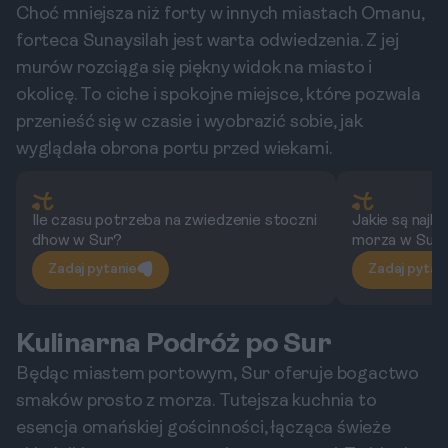
Choć mniejsza niż forty w innych miastach Omanu,
forteca Sunaysilah jest warta odwiedzenia. Z jej
murów rozciąga się piękny widok na miasto i
okolicę. To ciche i spokojne miejsce, które pozwala
przenieść się w czasie i wyobrazić sobie, jak
wyglądała obrona portu przed wiekami.
Ile czasu potrzeba na zwiedzenie stoczni
Jakie są najl
dhow w Sur?
morza w Sur
Zadaj pytanie
Zadaj pytan
Kulinarna Podróż po Sur
Będąc miastem portowym, Sur oferuje bogactwo
smaków prosto z morza. Tutejsza kuchnia to
esencja omańskiej gościnności, łącząca świeże