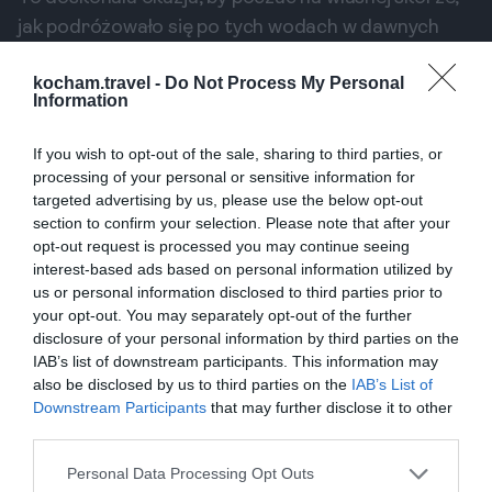
jak podróżowało się po tych wodach w dawnych
czasach.
kocham.travel -
Do Not Process My Personal
Poza Stocznią – Co Jeszcze
Information
Warto Zobaczyć w Sur?
If you wish to opt-out of the sale, sharing to third parties, or
Choć stocznia jest największą atrakcją, Sur ma do
processing of your personal or sensitive information for
zaoferowania znacznie więcej. Warto poświęcić
targeted advertising by us, please use the below opt-out
przynajmniej pół dnia na spacer po mieście, aby
section to confirm your selection. Please note that after your
odkryć jego inne, równie urokliwe zakątki. Historia i
opt-out request is processed you may continue seeing
interest-based ads based on personal information utilized by
morski klimat są tu obecne na każdym kroku.
us or personal information disclosed to third parties prior to
Latarnia Morska Al Ayjah – symbol miasta
your opt-out. You may separately opt-out of the further
Ta trzykondygnacyjna, elegancka wieża strażnicza
disclosure of your personal information by third parties on the
jest najbardziej rozpoznawalnym budynkiem w Sur.
IAB’s list of downstream participants. This information may
also be disclosed by us to third parties on the
IAB’s List of
Położona na końcu cypla, stanowi idealny punkt
Downstream Participants
that may further disclose it to other
orientacyjny i cel malowniczego spaceru. Choć nie
third parties.
można wejść do środka, jej widok, zwłaszcza o
Personal Data Processing Opt Outs
zachodzie słońca, na długo pozostaje w pamięci.