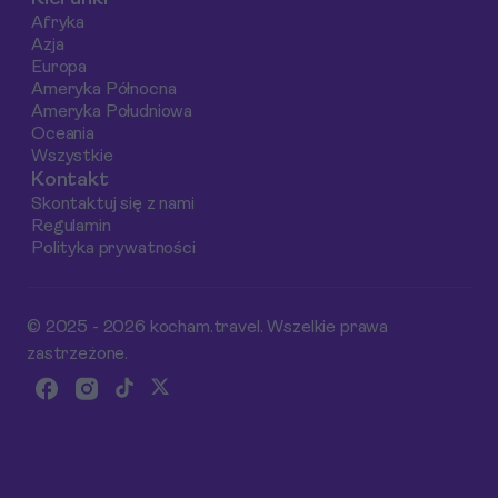
lokalne atrakcje.
stylu podróżowania
Afryka
Dzięki naszym
Azja
wskazówkom
Europa
dowiesz się, jak
Ameryka Północna
Ameryka Południowa
zoptymalizować
Oceania
budżet, przeliczając
Wszystkie
wydatki na riale
Kontakt
omańskie, polskie
Skontaktuj się z nami
złote oraz euro.
Regulamin
Polityka prywatności
© 2025 - 2026 kocham.travel. Wszelkie prawa
zastrzeżone.