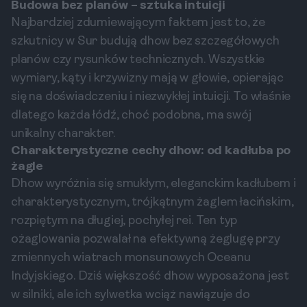
Budowa bez planów – sztuka intuicji
Najbardziej zdumiewającym faktem jest to, że
szkutnicy w Sur budują dhow bez szczegółowych
planów czy rysunków technicznych. Wszystkie
wymiary, kąty i krzywizny mają w głowie, opierając
się na doświadczeniu i niezwykłej intuicji. To właśnie
dlatego każda łódź, choć podobna, ma swój
unikalny charakter.
Charakterystyczne cechy dhow: od kadłuba po
żagle
Dhow wyróżnia się smukłym, eleganckim kadłubem i
charakterystycznym, trójkątnym żaglem łacińskim,
rozpiętym na długiej, pochyłej rei. Ten typ
ożaglowania pozwalał na efektywną żeglugę przy
zmiennych wiatrach monsunowych Oceanu
Indyjskiego. Dziś większość dhow wyposażona jest
w silniki, ale ich sylwetka wciąż nawiązuje do