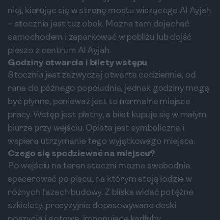
niej, kierując się w stronę mostu wiszącego Al Ayjah
– stocznia jest tuż obok. Można tam dojechać
samochodem i zaparkować w pobliżu lub dojść
pieszo z centrum Al Ayjah.
Godziny otwarcia i bilety wstępu
Stocznia jest zazwyczaj otwarta codziennie, od
rana do późnego popołudnia, jednak godziny mogą
być płynne, ponieważ jest to normalne miejsce
pracy. Wstęp jest płatny, a bilet kupuje się w małym
biurze przy wejściu. Opłata jest symboliczna i
wspiera utrzymanie tego wyjątkowego miejsca.
Czego się spodziewać na miejscu?
Po wejściu na teren stoczni można swobodnie
spacerować po placu, na którym stoją łodzie w
różnych fazach budowy. Z bliska widać potężne
szkielety, precyzyjnie dopasowywane deski
poszycia i gotowe, imponujące kadłuby.