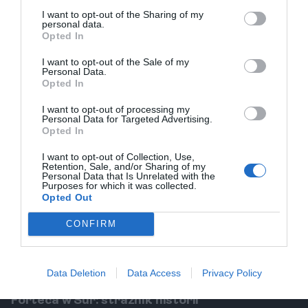
Most wiszący Al Ayjah – spacer z widokiem
I want to opt-out of the Sharing of my
personal data.
Nowoczesny most wiszący, łączący główną część
Opted In
Sur z dzielnicą Al Ayjah, to doskonały punkt
I want to opt-out of the Sale of my
widokowy. Z jego perspektywy można podziwiać
Personal Data.
panoramę miasta, port, zacumowane dhow i białe
Opted In
domy Al Ayjah. Wieczorem, gdy jest oświetlony,
I want to opt-out of processing my
wygląda jak świetlista brama prowadząca do
Personal Data for Targeted Advertising.
Opted In
starego świata.
Tradycyjny souq – zapachy i kolory Omanu
I want to opt-out of Collection, Use,
Retention, Sale, and/or Sharing of my
Souq w Sur nie jest tak duży jak te w Maskacie czy
Personal Data that Is Unrelated with the
Purposes for which it was collected.
Nizwie, ale ma swój autentyczny, lokalny charakter.
Opted Out
Można tu kupić świeże warzywa i owoce,
CONFIRM
aromatyczne przyprawy, omańską chałwę (halwa)
oraz tradycyjne rękodzieło. To świetne miejsce, by
poobserwować codzienne życie mieszkańców i
Data Deletion
Data Access
Privacy Policy
poczuć prawdziwe zapachy Omanu.
Forteca w Sur: strażnik historii