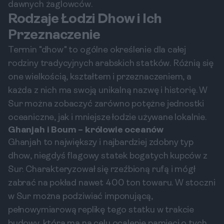
dawnych żaglowców.
Rodzaje Łodzi Dhow i Ich
Przeznaczenie
Termin "dhow" to ogólne określenie dla całej
rodziny tradycyjnych arabskich statków. Różnią się
one wielkością, kształtem i przeznaczeniem, a
każda z nich ma swoją unikalną nazwę i historię. W
Sur można zobaczyć zarówno potężne jednostki
oceaniczne, jak i mniejsze łodzie używane lokalnie.
Ghanjah i Boum – królowie oceanów
Ghanjah to największy i najbardziej zdobny typ
dhow, niegdyś flagowy statek bogatych kupców z
Sur. Charakteryzował się rzeźbioną rufą i mógł
zabrać na pokład nawet 400 ton towaru. W stoczni
w Sur można podziwiać imponującą,
pełnowymiarową replikę tego statku w trakcie
budowy, która ma na celu ocalenie pamięci o tych