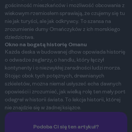
gościnność mieszkańców i możliwość obcowania z
wiekowym rzemiosłem sprawiają, że czujemy się tu
nie jak turyści, ale jak odkrywcy. To szansa na
zrozumienie dumy Omańczyków z ich morskiego
dziedzictwa.
Okno na bogatą historię Omanu
Każda deska w budowanej dhow opowiada historię
o odwadze żeglarzy, o handlu, który łączył
kontynenty i o niezwykłej zaradności ludzi morza.
Stojąc obok tych potężnych, drewnianych
szkieletów, można niemal usłyszeć echa dawnych
opowieści i zrozumieć, jak wielką rolę ten mały port
odegrał w historii świata. To lekcja historii, której
nie znajdzie się w żadnej książce.
Podoba Ci się ten artykuł?